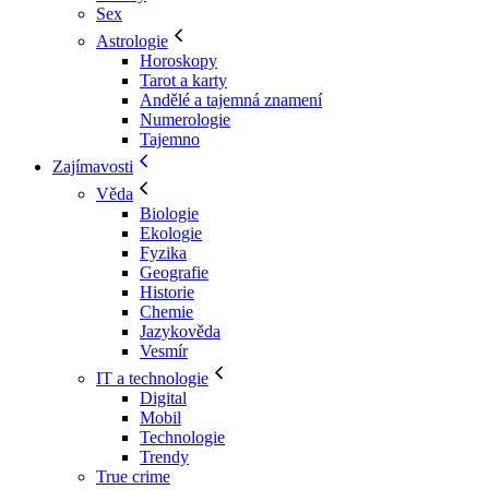
Sex
Astrologie
Horoskopy
Tarot a karty
Andělé a tajemná znamení
Numerologie
Tajemno
Zajímavosti
Věda
Biologie
Ekologie
Fyzika
Geografie
Historie
Chemie
Jazykověda
Vesmír
IT a technologie
Digital
Mobil
Technologie
Trendy
True crime