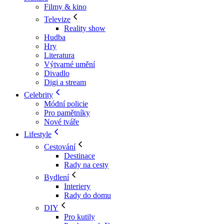
Filmy & kino
Televize
Reality show
Hudba
Hry
Literatura
Výtvarné umění
Divadlo
Digi a stream
Celebrity
Módní policie
Pro pamětníky
Nové tváře
Lifestyle
Cestování
Destinace
Rady na cesty
Bydlení
Interiery
Rady do domu
DIY
Pro kutily