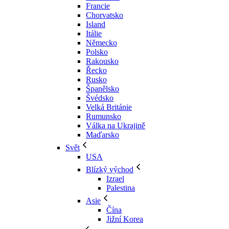
Francie
Chorvatsko
Island
Itálie
Německo
Polsko
Rakousko
Řecko
Rusko
Španělsko
Švédsko
Velká Británie
Rumunsko
Válka na Ukrajině
Maďarsko
Svět
USA
Blízký východ
Izrael
Palestina
Asie
Čína
Jižní Korea