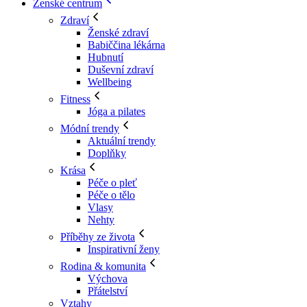
Ženské centrum
Zdraví
Ženské zdraví
Babiččina lékárna
Hubnutí
Duševní zdraví
Wellbeing
Fitness
Jóga a pilates
Módní trendy
Aktuální trendy
Doplňky
Krása
Péče o pleť
Péče o tělo
Vlasy
Nehty
Příběhy ze života
Inspirativní ženy
Rodina & komunita
Výchova
Přátelství
Vztahy