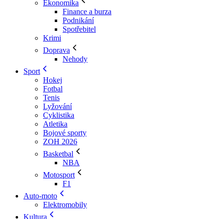
Ekonomika
Finance a burza
Podnikání
Spotřebitel
Krimi
Doprava
Nehody
Sport
Hokej
Fotbal
Tenis
Lyžování
Cyklistika
Atletika
Bojové sporty
ZOH 2026
Basketbal
NBA
Motosport
F1
Auto-moto
Elektromobily
Kultura