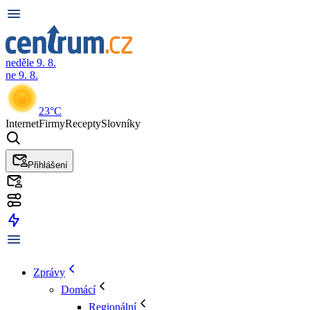
neděle 9. 8.
ne 9. 8.
23°C
Internet
Firmy
Recepty
Slovníky
Přihlášení
Zprávy
Domácí
Regionální