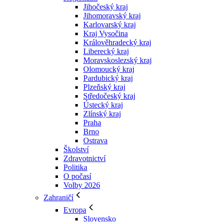
Jihočeský kraj
Jihomoravský kraj
Karlovarský kraj
Kraj Vysočina
Králověhradecký kraj
Liberecký kraj
Moravskoslezský kraj
Olomoucký kraj
Pardubický kraj
Plzeňský kraj
Středočeský kraj
Ústecký kraj
Zlínský kraj
Praha
Brno
Ostrava
Školství
Zdravotnictví
Politika
O počasí
Volby 2026
Zahraničí
Evropa
Slovensko