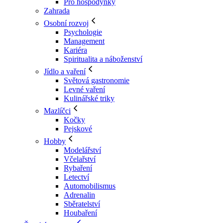
Pro hospodyňky
Zahrada
Osobní rozvoj
Psychologie
Management
Kariéra
Spiritualita a náboženství
Jídlo a vaření
Světová gastronomie
Levné vaření
Kulinářské triky
Mazlíčci
Kočky
Pejskové
Hobby
Modelářství
Včelařství
Rybaření
Letectví
Automobilismus
Adrenalin
Sběratelství
Houbaření