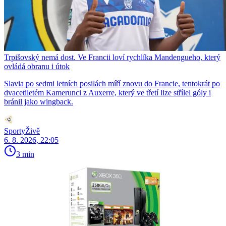
Trpišovský nemá dost. Ve Francii loví rychlíka Mandengueho, který
ovládá obranu i útok
Slavia po sedmi letních posilách míří znovu do Francie, tentokrát po
dvacetiletém Kamerunci z Auxerre, který ve třetí lize střílel góly i
bránil jako wingback.
SportyŽivě
6. 8. 2026, 22:05
3 min