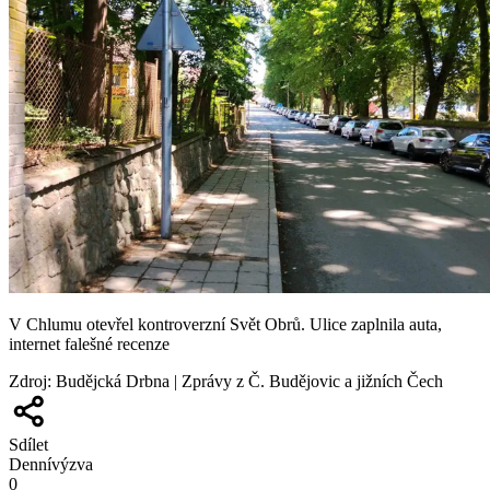
V Chlumu otevřel kontroverzní Svět Obrů. Ulice zaplnila auta,
internet falešné recenze
Zdroj
:
Budějcká Drbna | Zprávy z Č. Budějovic a jižních Čech
Sdílet
Denní
výzva
0