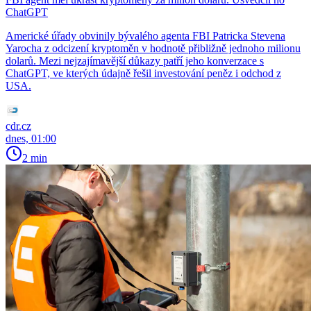
ChatGPT
Americké úřady obvinily bývalého agenta FBI Patricka Stevena
Yarocha z odcizení kryptoměn v hodnotě přibližně jednoho milionu
dolarů. Mezi nejzajímavější důkazy patří jeho konverzace s
ChatGPT, ve kterých údajně řešil investování peněz i odchod z
USA.
cdr.cz
dnes, 01:00
2 min