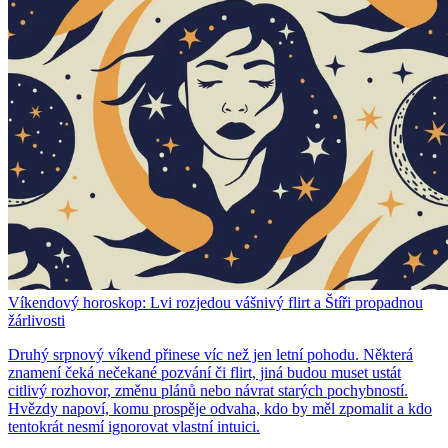
Víkendový horoskop: Lvi rozjedou vášnivý flirt a Štíři propadnou
žárlivosti
Druhý srpnový víkend přinese víc než jen letní pohodu. Některá
znamení čeká nečekané pozvání či flirt, jiná budou muset ustát
citlivý rozhovor, změnu plánů nebo návrat starých pochybností.
Hvězdy napoví, komu prospěje odvaha, kdo by měl zpomalit a kdo
tentokrát nesmí ignorovat vlastní intuici.