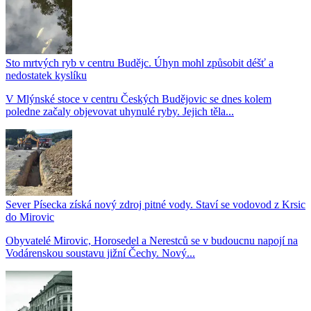
Sto mrtvých ryb v centru Budějc. Úhyn mohl způsobit déšť a
nedostatek kyslíku
V Mlýnské stoce v centru Českých Budějovic se dnes kolem
poledne začaly objevovat uhynulé ryby. Jejich těla...
Sever Písecka získá nový zdroj pitné vody. Staví se vodovod z Krsic
do Mirovic
Obyvatelé Mirovic, Horosedel a Nerestců se v budoucnu napojí na
Vodárenskou soustavu jižní Čechy. Nový...