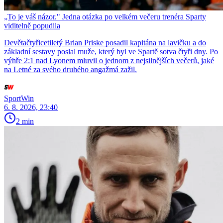
„To je váš názor." Jedna otázka po velkém večeru trenéra Sparty
viditelně popudila
Devětačtyřicetiletý Brian Priske posadil kapitána na lavičku a do
základní sestavy poslal muže, který byl ve Spartě sotva čtyři dny. Po
výhře 2:1 nad Lyonem mluvil o jednom z nejsilnějších večerů, jaké
na Letné za svého druhého angažmá zažil.
SportWin
6. 8. 2026, 23:40
2 min