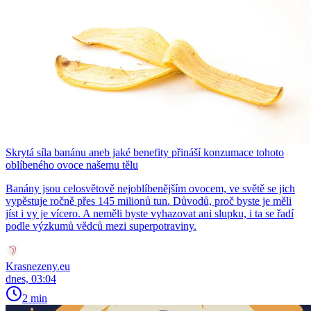
Skrytá síla banánu aneb jaké benefity přináší konzumace tohoto
oblíbeného ovoce našemu tělu
Banány jsou celosvětově nejoblíbenějším ovocem, ve světě se jich
vypěstuje ročně přes 145 milionů tun. Důvodů, proč byste je měli
jíst i vy je vícero. A neměli byste vyhazovat ani slupku, i ta se řadí
podle výzkumů vědců mezi superpotraviny.
Krasnezeny.eu
dnes, 03:04
2 min