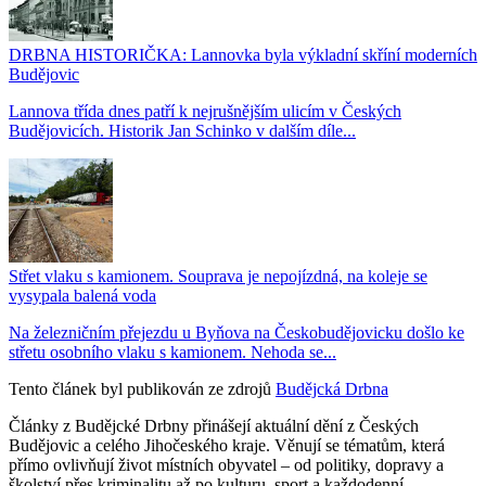
DRBNA HISTORIČKA: Lannovka byla výkladní skříní moderních
Budějovic
Lannova třída dnes patří k nejrušnějším ulicím v Českých
Budějovicích. Historik Jan Schinko v dalším díle...
Střet vlaku s kamionem. Souprava je nepojízdná, na koleje se
vysypala balená voda
Na železničním přejezdu u Byňova na Českobudějovicku došlo ke
střetu osobního vlaku s kamionem. Nehoda se...
Tento článek byl publikován ze zdrojů
Budějcká Drbna
Články z Budějcké Drbny přinášejí aktuální dění z Českých
Budějovic a celého Jihočeského kraje. Věnují se tématům, která
přímo ovlivňují život místních obyvatel – od politiky, dopravy a
školství přes kriminalitu až po kulturu, sport a každodenní