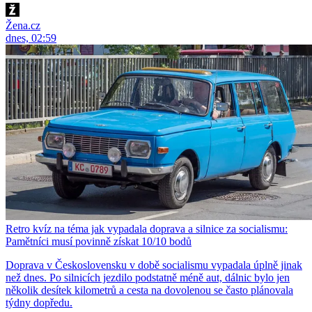
Žena.cz
dnes, 02:59
Retro kvíz na téma jak vypadala doprava a silnice za socialismu:
Pamětníci musí povinně získat 10/10 bodů
Doprava v Československu v době socialismu vypadala úplně jinak
než dnes. Po silnicích jezdilo podstatně méně aut, dálnic bylo jen
několik desítek kilometrů a cesta na dovolenou se často plánovala
týdny dopředu.