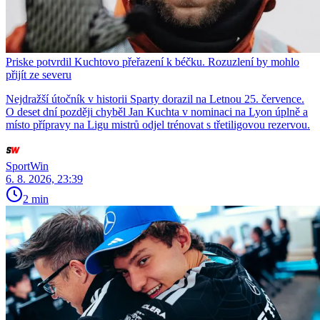
Priske potvrdil Kuchtovo přeřazení k béčku. Rozuzlení by mohlo
přijít ze severu
Nejdražší útočník v historii Sparty dorazil na Letnou 25. července.
O deset dní později chyběl Jan Kuchta v nominaci na Lyon úplně a
místo přípravy na Ligu mistrů odjel trénovat s třetiligovou rezervou.
SportWin
6. 8. 2026, 23:39
2 min