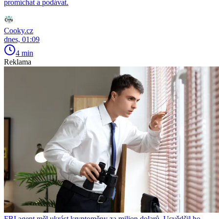
promíchat a podávat.
Cooky.cz
dnes, 01:09
4 min
Reklama
FBI agent měl ukrást kryptoměny za milion dolarů. Usvědčil ho