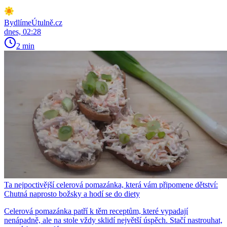
BydlímeÚtulně.cz
dnes, 02:28
2 min
Ta nejpoctivější celerová pomazánka, která vám připomene dětství:
Chutná naprosto božsky a hodí se do diety
Celerová pomazánka patří k těm receptům, které vypadají
nenápadně, ale na stole vždy sklidí největší úspěch. Stačí nastrouhat,