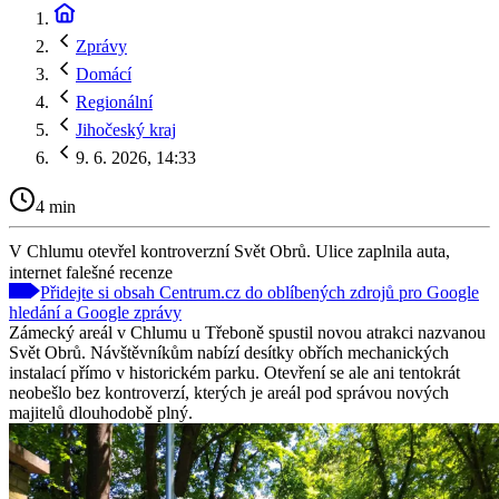
Zprávy
Domácí
Regionální
Jihočeský kraj
9. 6. 2026, 14:33
4 min
V Chlumu otevřel kontroverzní Svět Obrů. Ulice zaplnila auta,
internet falešné recenze
Přidejte si obsah Centrum.cz do oblíbených zdrojů pro Google
hledání a Google zprávy
Zámecký areál v Chlumu u Třeboně spustil novou atrakci nazvanou
Svět Obrů. Návštěvníkům nabízí desítky obřích mechanických
instalací přímo v historickém parku. Otevření se ale ani tentokrát
neobešlo bez kontroverzí, kterých je areál pod správou nových
majitelů dlouhodobě plný.