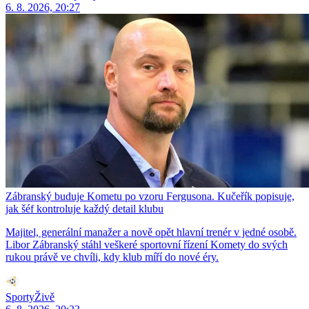
6. 8. 2026, 20:27
Zábranský buduje Kometu po vzoru Fergusona. Kučeřík popisuje,
jak šéf kontroluje každý detail klubu
Majitel, generální manažer a nově opět hlavní trenér v jedné osobě.
Libor Zábranský stáhl veškeré sportovní řízení Komety do svých
rukou právě ve chvíli, kdy klub míří do nové éry.
SportyŽivě