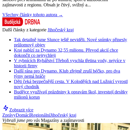
zajímavosti z regionu. Obsah je čtivý, svižný a...
Všechny články tohoto autora →
Další články z kategorie
Jihočeský kraj
Tak detailně jsme Slunce ještě neviděli. Nové snímky přinesly
průlomový objev
Kraj nabízí za Dynamo 32,55 milionu. Převod akcií chce
dokončit co nejrychleji
V rybnících Rybářství Třeboň vyschla třetina vody, nejvíce v
historii firmy
Další rána pro Dynamo. Klub zřejmě zruší béčko, pro dva
týmy nemá hráče
Děti čeká bezpečnější cesta. V Kolodějích nad Lužnicí vyrostl
nový chodník
Budějce využívají prázdniny k opravám škol, investují desítky
milionů korun
Zobrazit více
Zprávy
Domácí
Regionální
Jihočeský kraj
Vybrali jsme pro vás
Magazíny a zajímavosti