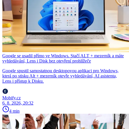
Google se usadil přímo ve Windows. Stačí ALT + mezerník a máte
vyhledávání, Lens i Disk bez otevření prohlížeče
Google spustil samostatnou desktopovou aplikaci pro Windows,
která po stisku Alt + mezerník otevře vyhledávání, AI asistenta,
Lens i přístup k Disku.
Mobify.cz
6. 8. 2026, 20:32
4 min