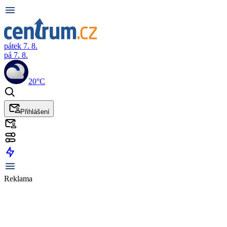
pátek 7. 8.
pá 7. 8.
20°C
Přihlášení
Reklama