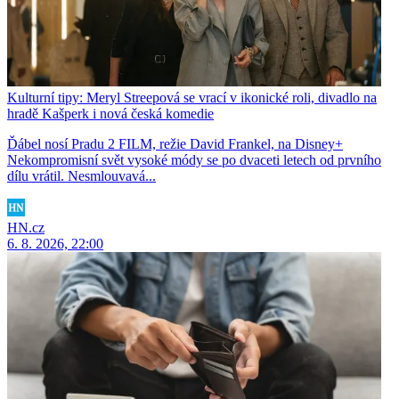
Kulturní tipy: Meryl Streepová se vrací v ikonické roli, divadlo na
hradě Kašperk i nová česká komedie
Ďábel nosí Pradu 2 FILM, režie David Frankel, na Disney+
Nekompromisní svět vysoké módy se po dvaceti letech od prvního
dílu vrátil. Nesmlouvavá...
HN.cz
6. 8. 2026, 22:00