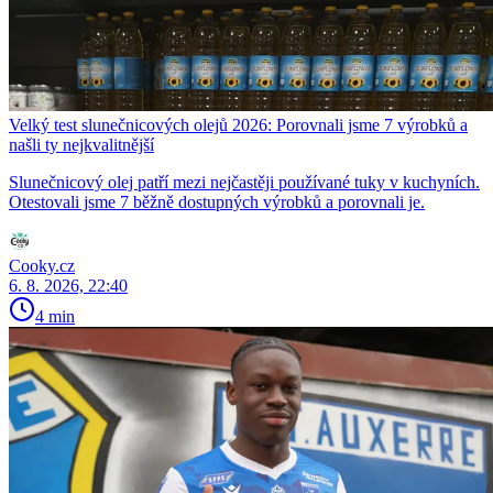
Velký test slunečnicových olejů 2026: Porovnali jsme 7 výrobků a
našli ty nejkvalitnější
Slunečnicový olej patří mezi nejčastěji používané tuky v kuchyních.
Otestovali jsme 7 běžně dostupných výrobků a porovnali je.
Cooky.cz
6. 8. 2026, 22:40
4 min