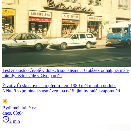
Test znalostí o životě v dobách socialismu: 10 otázek odhalí, za máte
minulý režim stále v živé paměti
Život v Československu před rokem 1989 měl mnoho podob.
Někteří vzpomínají s úsměvem na tváři, jiní by raději zapomněli.
BydlímeÚtulně.cz
dnes, 03:04
2 min