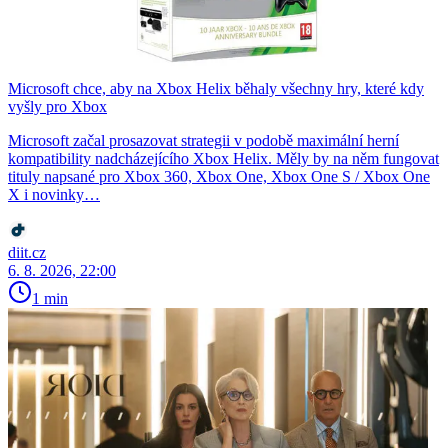
Microsoft chce, aby na Xbox Helix běhaly všechny hry, které kdy
vyšly pro Xbox
Microsoft začal prosazovat strategii v podobě maximální herní
kompatibility nadcházejícího Xbox Helix. Měly by na něm fungovat
tituly napsané pro Xbox 360, Xbox One, Xbox One S / Xbox One
X i novinky…
diit.cz
6. 8. 2026, 22:00
1 min