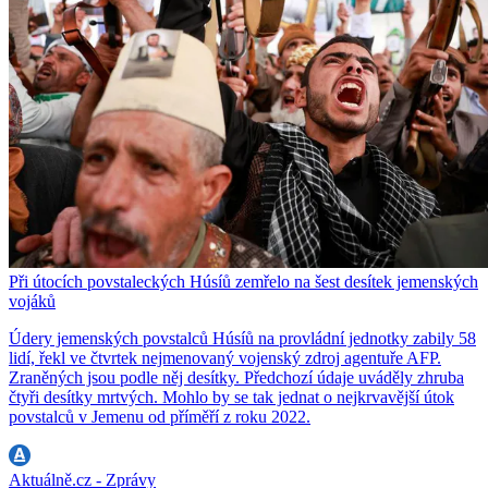
Při útocích povstaleckých Húsíů zemřelo na šest desítek jemenských
vojáků
Údery jemenských povstalců Húsíů na provládní jednotky zabily 58
lidí, řekl ve čtvrtek nejmenovaný vojenský zdroj agentuře AFP.
Zraněných jsou podle něj desítky. Předchozí údaje uváděly zhruba
čtyři desítky mrtvých. Mohlo by se tak jednat o nejkrvavější útok
povstalců v Jemenu od příměří z roku 2022.
Aktuálně.cz - Zprávy