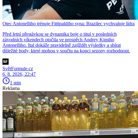
Otec Antonelliho trénuje Fittipaldiho syna: Brazilec vychvaluje lídra
Před letní přestávkou se dynamika boje o titul v posledních
závodních víkendech otočila ve prospěch Andrey Kimiho
Antonelliho. Ital dokáže pravidelně zajíždět výsledky a sbírat
důležité body, které mohou v součtu na konci sezony rozhodnout.
SvětFormule.cz
6. 8. 2026, 22:47
1 min
Reklama