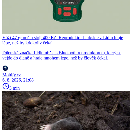
Váží 47 gramů a stojí 400 Kč. Reproduktor Parkside z Lidlu hraje
lépe, než by kdokoliv čekal
Dílenská značka Lidlu přišla s Bluetooth reproduktorem, který se
vejde do dlaně a hraje mnohem lépe, než by člověk čekal.
Mobify.cz
6. 8. 2026, 21:08
3 min