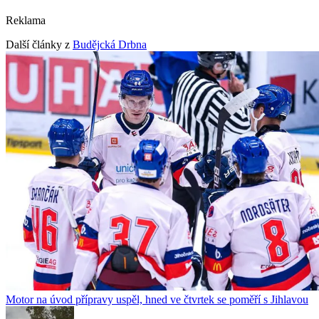
Reklama
Další články z
Budějcká Drbna
Motor na úvod přípravy uspěl, hned ve čtvrtek se poměří s Jihlavou