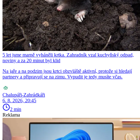
5 let jsme marně vyháněli krtka. Zahradník vzal kuchyňský odpad,
noviny a za 20 minut byl klid
Na jaře a na podzim jsou krtci obzvláště aktivní, protože si hledají
partnery a připravují se na zimu. Vypudit je tedy musíte včas.
Chalupáři-Zahrádkáři
6. 8. 2026, 20:45
2 min
Reklama