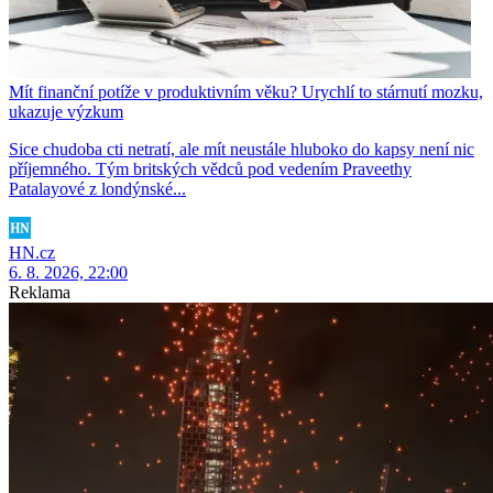
Mít finanční potíže v produktivním věku? Urychlí to stárnutí mozku,
ukazuje výzkum
Sice chudoba cti netratí, ale mít neustále hluboko do kapsy není nic
příjemného. Tým britských vědců pod vedením Praveethy
Patalayové z londýnské...
HN.cz
6. 8. 2026, 22:00
Reklama