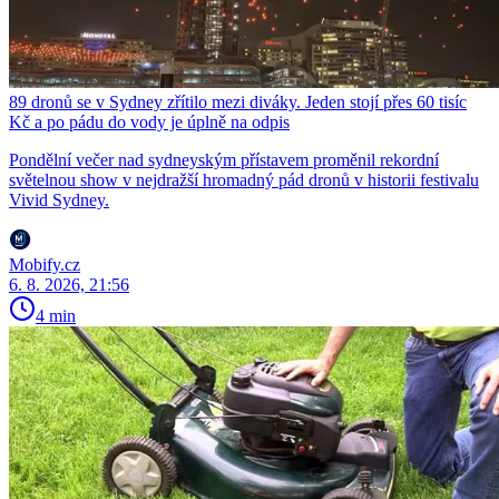
89 dronů se v Sydney zřítilo mezi diváky. Jeden stojí přes 60 tisíc
Kč a po pádu do vody je úplně na odpis
Pondělní večer nad sydneyským přístavem proměnil rekordní
světelnou show v nejdražší hromadný pád dronů v historii festivalu
Vivid Sydney.
Mobify.cz
6. 8. 2026, 21:56
4 min