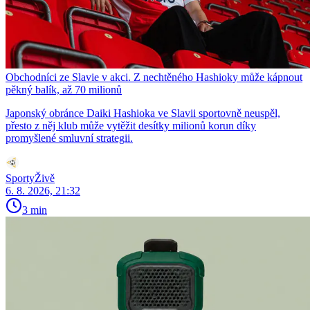
Obchodníci ze Slavie v akci. Z nechtěného Hashioky může kápnout
pěkný balík, až 70 milionů
Japonský obránce Daiki Hashioka ve Slavii sportovně neuspěl,
přesto z něj klub může vytěžit desítky milionů korun díky
promyšlené smluvní strategii.
SportyŽivě
6. 8. 2026, 21:32
3 min