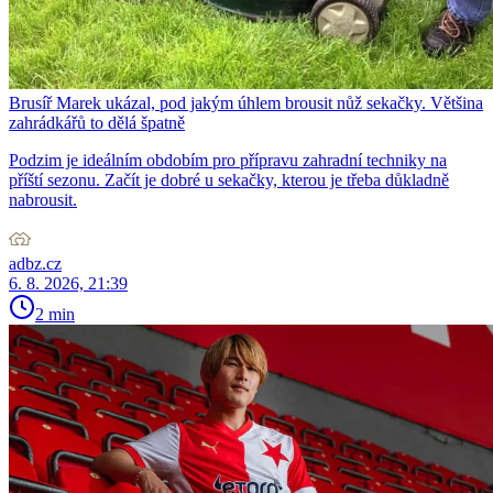
Brusíř Marek ukázal, pod jakým úhlem brousit nůž sekačky. Většina
zahrádkářů to dělá špatně
Podzim je ideálním obdobím pro přípravu zahradní techniky na
příští sezonu. Začít je dobré u sekačky, kterou je třeba důkladně
nabrousit.
adbz.cz
6. 8. 2026, 21:39
2 min