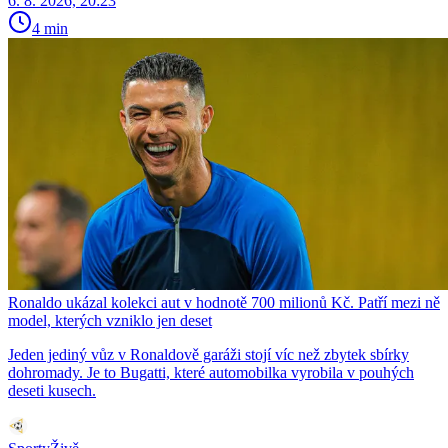
6. 8. 2026, 20:23
4 min
Ronaldo ukázal kolekci aut v hodnotě 700 milionů Kč. Patří mezi ně
model, kterých vzniklo jen deset
Jeden jediný vůz v Ronaldově garáži stojí víc než zbytek sbírky
dohromady. Je to Bugatti, které automobilka vyrobila v pouhých
deseti kusech.