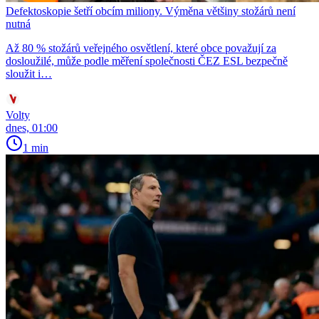
Defektoskopie šetří obcím miliony. Výměna většiny stožárů není
nutná
Až 80 % stožárů veřejného osvětlení, které obce považují za
dosloužilé, může podle měření společnosti ČEZ ESL bezpečně
sloužit i…
Volty
dnes, 01:00
1 min