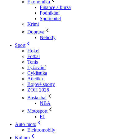
Ekonomika
Finance a burza
Podnikání
Spotřebitel
Krimi
Doprava
Nehody
Sport
Hokej
Fotbal
Tenis
Lyžování
Cyklistika
Atletika
Bojové sporty
ZOH 2026
Basketbal
NBA
Motosport
F1
Auto-moto
Elektromobily
Kultura