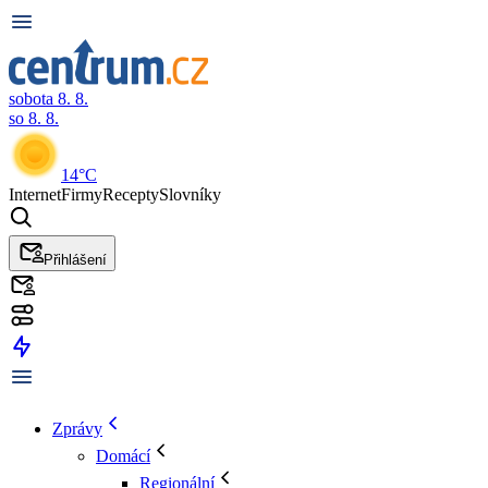
sobota 8. 8.
so 8. 8.
14°C
Internet
Firmy
Recepty
Slovníky
Přihlášení
Zprávy
Domácí
Regionální