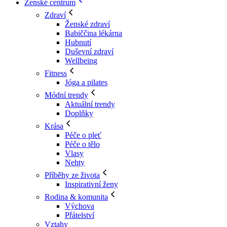
Ženské centrum
Zdraví
Ženské zdraví
Babiččina lékárna
Hubnutí
Duševní zdraví
Wellbeing
Fitness
Jóga a pilates
Módní trendy
Aktuální trendy
Doplňky
Krása
Péče o pleť
Péče o tělo
Vlasy
Nehty
Příběhy ze života
Inspirativní ženy
Rodina & komunita
Výchova
Přátelství
Vztahy