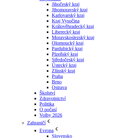
Jihočeský kraj
Jihomoravský kraj
Karlovarský kraj
Kraj Vysočina
Králověhradecký kraj
Liberecký kraj
Moravskoslezský kraj
Olomoucký kraj
Pardubický kraj
Plzeňský kraj
Středočeský kraj
Ústecký kraj
Zlínský kraj
Praha
Brno
Ostrava
Školství
Zdravotnictví
Politika
O počasí
Volby 2026
Zahraničí
Evropa
Slovensko