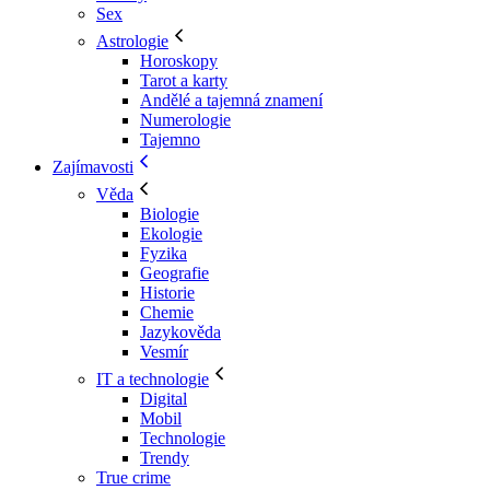
Sex
Astrologie
Horoskopy
Tarot a karty
Andělé a tajemná znamení
Numerologie
Tajemno
Zajímavosti
Věda
Biologie
Ekologie
Fyzika
Geografie
Historie
Chemie
Jazykověda
Vesmír
IT a technologie
Digital
Mobil
Technologie
Trendy
True crime