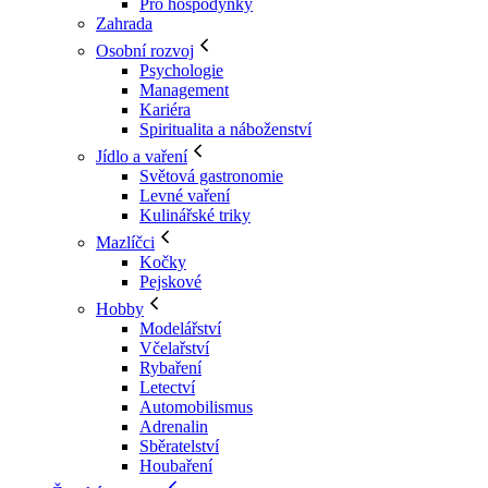
Pro hospodyňky
Zahrada
Osobní rozvoj
Psychologie
Management
Kariéra
Spiritualita a náboženství
Jídlo a vaření
Světová gastronomie
Levné vaření
Kulinářské triky
Mazlíčci
Kočky
Pejskové
Hobby
Modelářství
Včelařství
Rybaření
Letectví
Automobilismus
Adrenalin
Sběratelství
Houbaření