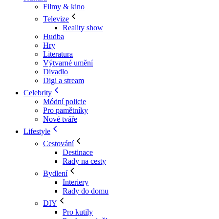
Filmy & kino
Televize
Reality show
Hudba
Hry
Literatura
Výtvarné umění
Divadlo
Digi a stream
Celebrity
Módní policie
Pro pamětníky
Nové tváře
Lifestyle
Cestování
Destinace
Rady na cesty
Bydlení
Interiery
Rady do domu
DIY
Pro kutily