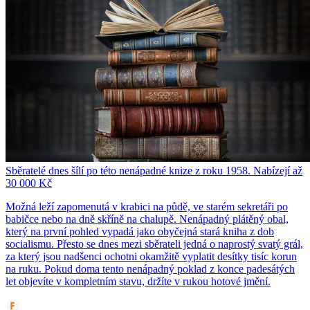
Sběratelé dnes šílí po této nenápadné knize z roku 1958. Nabízejí až
30 000 Kč
Možná leží zapomenutá v krabici na půdě, ve starém sekretáři po
babičce nebo na dně skříně na chalupě. Nenápadný plátěný obal,
který na první pohled vypadá jako obyčejná stará kniha z dob
socialismu. Přesto se dnes mezi sběrateli jedná o naprostý svatý grál,
za který jsou nadšenci ochotni okamžitě vyplatit desítky tisíc korun
na ruku. Pokud doma tento nenápadný poklad z konce padesátých
let objevíte v kompletním stavu, držíte v rukou hotové jmění.