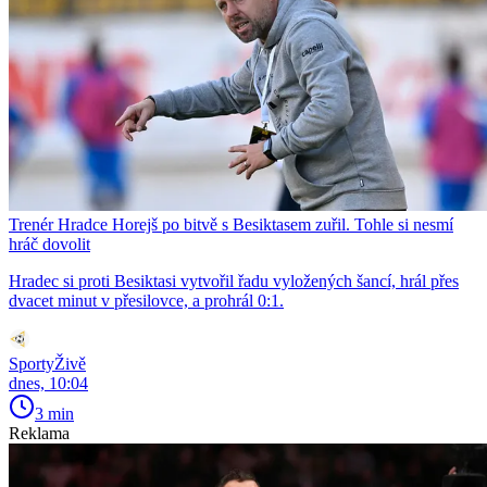
Trenér Hradce Horejš po bitvě s Besiktasem zuřil. Tohle si nesmí
hráč dovolit
Hradec si proti Besiktasi vytvořil řadu vyložených šancí, hrál přes
dvacet minut v přesilovce, a prohrál 0:1.
SportyŽivě
dnes, 10:04
3 min
Reklama