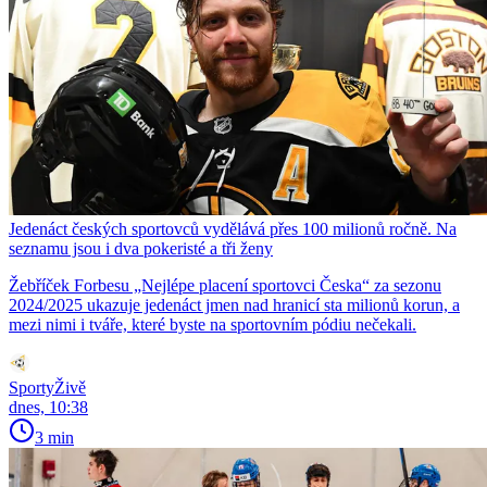
Jedenáct českých sportovců vydělává přes 100 milionů ročně. Na
seznamu jsou i dva pokeristé a tři ženy
Žebříček Forbesu „Nejlépe placení sportovci Česka“ za sezonu
2024/2025 ukazuje jedenáct jmen nad hranicí sta milionů korun, a
mezi nimi i tváře, které byste na sportovním pódiu nečekali.
SportyŽivě
dnes, 10:38
3 min