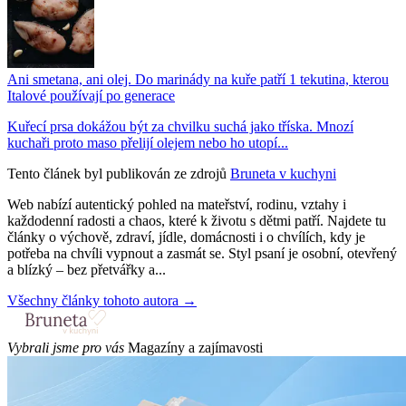
Ani smetana, ani olej. Do marinády na kuře patří 1 tekutina, kterou
Italové používají po generace
Kuřecí prsa dokážou být za chvilku suchá jako tříska. Mnozí
kuchaři proto maso přelijí olejem nebo ho utopí...
Tento článek byl publikován ze zdrojů
Bruneta v kuchyni
Web nabízí autentický pohled na mateřství, rodinu, vztahy i
každodenní radosti a chaos, které k životu s dětmi patří. Najdete tu
články o výchově, zdraví, jídle, domácnosti i o chvílích, kdy je
potřeba na chvíli vypnout a zasmát se. Styl psaní je osobní, otevřený
a blízký – bez přetvářky a...
Všechny články tohoto autora →
Vybrali jsme pro vás
Magazíny a zajímavosti