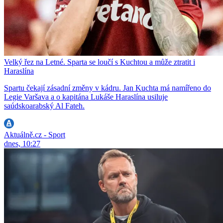
Velký řez na Letné. Sparta se loučí s Kuchtou a může ztratit i
Haraslína
Spartu čekají zásadní změny v kádru. Jan Kuchta má namířeno do
Legie Varšava a o kapitána Lukáše Haraslína usiluje
saúdskoarabský Al Fateh.
Aktuálně.cz - Sport
dnes, 10:27