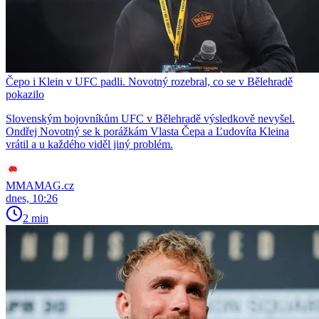
Čepo i Klein v UFC padli. Novotný rozebral, co se v Bělehradě
pokazilo
Slovenským bojovníkům UFC v Bělehradě výsledkově nevyšel.
Ondřej Novotný se k porážkám Vlasta Čepa a Ľudovíta Kleina
vrátil a u každého viděl jiný problém.
MMAMAG.cz
dnes, 10:26
2 min