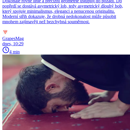
Dokonale rovné linie a precizní geometrie ustupují do pozadí. Do
popředí se dostává asymetrický lob, tedy asymetrický dlouhý bob,
který spojuje minimalismus, eleganci a nenucenou originalitu.
Moderní střih dokazuje, že drobná nedokonalost může působit
mnohem zajímavěji než bezchybná souměrnost.
GrapesMag
dnes, 10:29
4 min