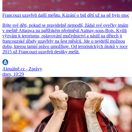
Francouzi uzavřeli další mešitu. Kázání o bití dětí už na ně bylo moc
Bijte své děti, pokud se pravidelně nemodlí, žádal své ovečky imám
v mešitě Attaqwa na pařížském předměstí Aulnay-sous-Bois. Kvůli
výzvám k terorismu, oslavování mučednictví a násilí na dětech ji
francouzské úřady uzavřely na šest měsíců. Jde o nejdelší možnou
dobu, kterou tamní právo umožňuje. Od teroristických útoků v roce
2015 už Francouzi uzavřeli desítky mešit.
Aktuálně.cz - Zprávy
dnes, 10:29