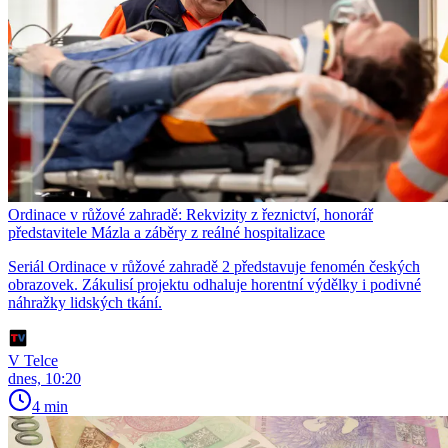
Ordinace v růžové zahradě: Rekvizity z řeznictví, honorář
představitele Mázla a záběry z reálné hospitalizace
Seriál Ordinace v růžové zahradě 2 představuje fenomén českých
obrazovek. Zákulisí projektu odhaluje horentní výdělky i podivné
náhražky lidských tkání.
V Telce
dnes, 10:20
4 min