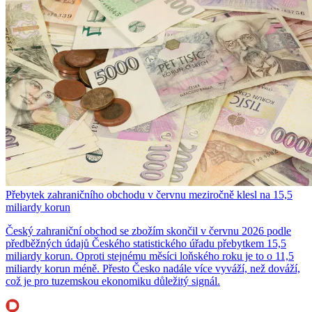
Přebytek zahraničního obchodu v červnu meziročně klesl na 15,5
miliardy korun
Český zahraniční obchod se zbožím skončil v červnu 2026 podle
předběžných údajů Českého statistického úřadu přebytkem 15,5
miliardy korun. Oproti stejnému měsíci loňského roku je to o 11,5
miliardy korun méně. Přesto Česko nadále více vyváží, než dováží,
což je pro tuzemskou ekonomiku důležitý signál.