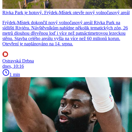
Rivka Park je hotový. Frýdek-Místek otevře nový volnočasový areál
Frýdek-Místek dokončil nový volnočasový areál Rivka Park na
sídlišti Riviéra. Návštěvníkům nabídne několik tematických zón, 26
metrů dlouhou dřevěnou loď i více než patnáctimetrovou lezeckou
stěnu. Stavba celého areálu vyšla na více než 60 milionů korun.
Otevření je naplánováno na 14. srpna.
Ostravská Drbna
dnes, 10:16
1 min