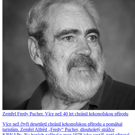
Zemřel Fredy Pucher. Více než 40 let chránil krkonošskou přírodu
Více než čtyři desetiletí chránil krkonošskou přírodu a pomáhal
turistům. Zemřel Alfréd „Fredy“ Pucher, dlouholetý strážce
KRNAPu. Na horách začínal v roce 1978 jako cestář, poté převzal