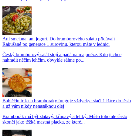
Ani smetana, ani jogurt. Do bramborového salátu přidávají
Rakušané po generace 1 surovinu, kterou máte v lednici
Český bramborový salát stojí a padá na majonéze. Kdo ji chce
nahradit něčím lehčím, obvykle sáhne po...
Babiččin trik na bramboráky funguje vždycky: stačí 1 lžíce do těsta
a už vám nikdy nenasáknou olej
Bramborák má být zlatavý, křupavý a lehký. Místo toho ale často
skončí jako těžká mastná placka, ze které...