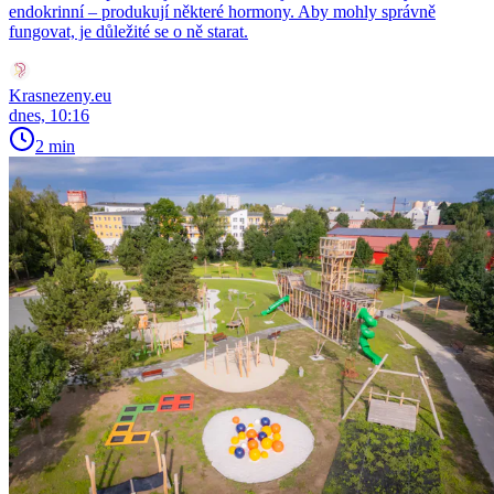
endokrinní – produkují některé hormony. Aby mohly správně
fungovat, je důležité se o ně starat.
Krasnezeny.eu
dnes, 10:16
2 min