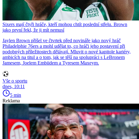
Sixers mají čtyři hráče, kteří mohou chtít poslední střelu. Brown
jako první řekl, že ji mít nemusí
Jaylen Brown přišel ve čtvrtek před novináře jako nový hráč
Philadelphie 76ers a mohl udělat to, co hráči jeho postavení při
podobných příležitostech dělávají. Mluvit o nové kapitole kariéry,
ambicích na titul a o tom, jak se těší na spolupráci s LeBronem
Jamesem, Joelem Embiidem a Tyresem Maxeym.
Vše o sportu
dnes, 10:11
5 min
Reklama