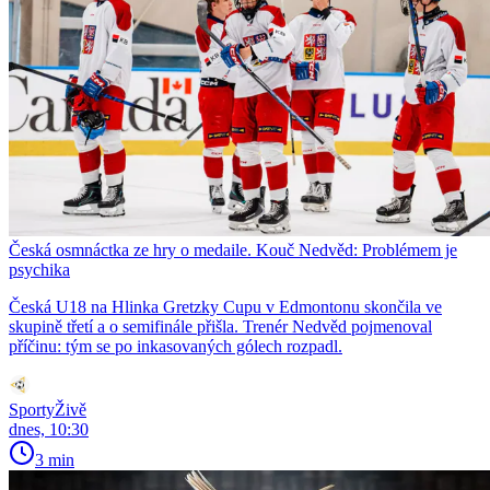
Česká osmnáctka ze hry o medaile. Kouč Nedvěd: Problémem je
psychika
Česká U18 na Hlinka Gretzky Cupu v Edmontonu skončila ve
skupině třetí a o semifinále přišla. Trenér Nedvěd pojmenoval
příčinu: tým se po inkasovaných gólech rozpadl.
SportyŽivě
dnes, 10:30
3 min