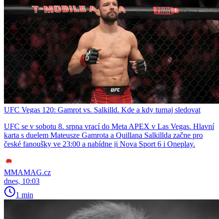
UFC Vegas 120: Gamrot vs. Salkilld. Kde a kdy turnaj sledovat
UFC se v sobotu 8. srpna vrací do Meta APEX v Las Vegas. Hlavní
karta s duelem Mateusze Gamrota a Quillana Salkillda začne pro
české fanoušky ve 23:00 a nabídne ji Nova Sport 6 i Oneplay.
MMAMAG.cz
dnes, 10:03
1 min