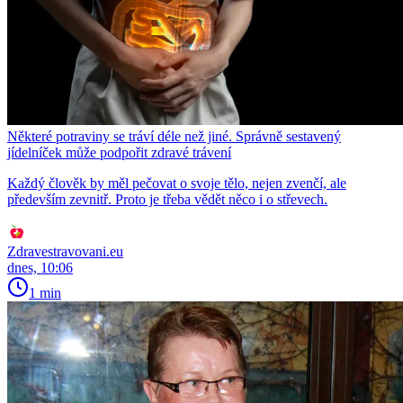
Některé potraviny se tráví déle než jiné. Správně sestavený
jídelníček může podpořit zdravé trávení
Každý člověk by měl pečovat o svoje tělo, nejen zvenčí, ale
především zevnitř. Proto je třeba vědět něco i o střevech.
Zdravestravovani.eu
dnes, 10:06
1 min