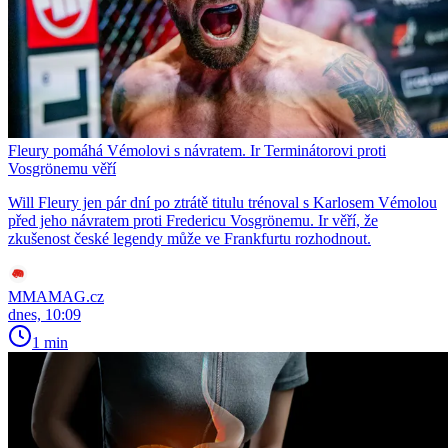
Fleury pomáhá Vémolovi s návratem. Ir Terminátorovi proti
Vosgrönemu věří
Will Fleury jen pár dní po ztrátě titulu trénoval s Karlosem Vémolou
před jeho návratem proti Fredericu Vosgrönemu. Ir věří, že
zkušenost české legendy může ve Frankfurtu rozhodnout.
MMAMAG.cz
dnes, 10:09
1 min