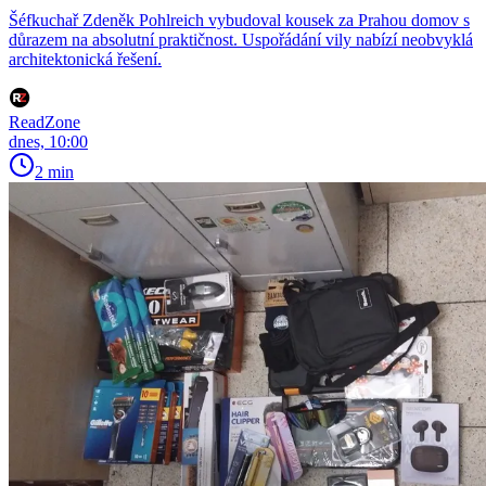
Šéfkuchař Zdeněk Pohlreich vybudoval kousek za Prahou domov s
důrazem na absolutní praktičnost. Uspořádání vily nabízí neobvyklá
architektonická řešení.
ReadZone
dnes, 10:00
2 min