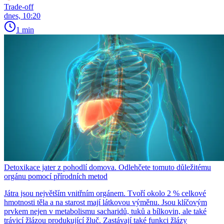
Trade-off
dnes, 10:20
1 min
Detoxikace jater z pohodlí domova. Odlehčete tomuto důležitému
orgánu pomocí přírodních metod
Játra jsou největším vnitřním orgánem. Tvoří okolo 2 % celkové
hmotnosti těla a na starost mají látkovou výměnu. Jsou klíčovým
prvkem nejen v metabolismu sacharidů, tuků a bílkovin, ale také
trávicí žlázou produkující žluč. Zastávají také funkci žlázy