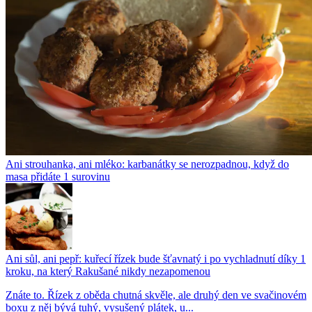
Ani strouhanka, ani mléko: karbanátky se nerozpadnou, když do
masa přidáte 1 surovinu
Ani sůl, ani pepř: kuřecí řízek bude šťavnatý i po vychladnutí díky 1
kroku, na který Rakušané nikdy nezapomenou
Znáte to. Řízek z oběda chutná skvěle, ale druhý den ve svačinovém
boxu z něj bývá tuhý, vysušený plátek, u...