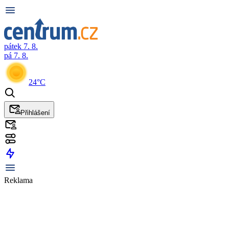
pátek 7. 8.
pá 7. 8.
24°C
Přihlášení
Reklama