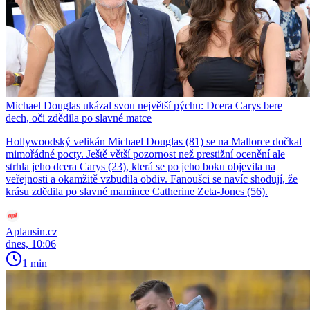
Michael Douglas ukázal svou největší pýchu: Dcera Carys bere
dech, oči zdědila po slavné matce
Hollywoodský velikán Michael Douglas (81) se na Mallorce dočkal
mimořádné pocty. Ještě větší pozornost než prestižní ocenění ale
strhla jeho dcera Carys (23), která se po jeho boku objevila na
veřejnosti a okamžitě vzbudila obdiv. Fanoušci se navíc shodují, že
krásu zdědila po slavné mamince Catherine Zeta-Jones (56).
Aplausin.cz
dnes, 10:06
1 min