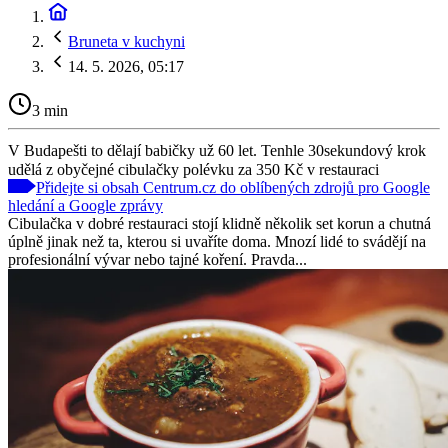
Bruneta v kuchyni
14. 5. 2026, 05:17
3 min
V Budapešti to dělají babičky už 60 let. Tenhle 30sekundový krok
udělá z obyčejné cibulačky polévku za 350 Kč v restauraci
Přidejte si obsah Centrum.cz do oblíbených zdrojů pro Google
hledání a Google zprávy
Cibulačka v dobré restauraci stojí klidně několik set korun a chutná
úplně jinak než ta, kterou si uvaříte doma. Mnozí lidé to svádějí na
profesionální vývar nebo tajné koření. Pravda...