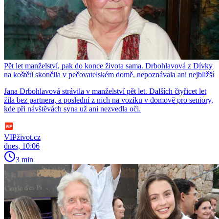
Pět let manželství, pak do konce života sama. Drbohlavová z Dívky
na koštěti skončila v pečovatelském domě, nepoznávala ani nejbližší
Jana Drbohlavová strávila v manželství pět let. Dalších čtyřicet let
žila bez partnera, a poslední z nich na vozíku v domově pro seniory,
kde při návštěvách syna už ani nezvedla oči.
VIPživot.cz
dnes, 10:06
3 min