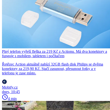
Plný telefon vyřeší fleška za 219 Kč z Actionu. Má dva konektory a
funguje s mobilem, tabletem i počítačem
Řetězec Action aktuálně nabízí 32GB flash disk Philips se dvěma
konektory za 219,90 Kč. Stačí zasunout, přesunout fotky a v
telefonu je zase místo.
Mobify.cz
dnes, 10:45
4 min