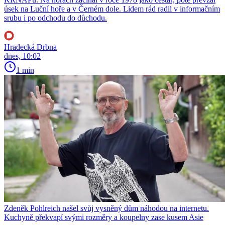
úsek na Luční hoře a v Černém dole. Lidem rád radil v informačním
srubu i po odchodu do důchodu.
Hradecká Drbna
dnes, 10:02
1 min
Zdeněk Pohlreich našel svůj vysněný dům náhodou na internetu.
Kuchyně překvapí svými rozměry a koupelny zase kusem Asie