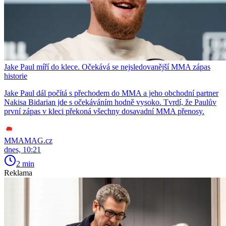
Jake Paul míří do klece. Očekává se nejsledovanější MMA zápas
historie
Jake Paul dál počítá s přechodem do MMA a jeho obchodní partner
Nakisa Bidarian jde s očekáváním hodně vysoko. Tvrdí, že Paulův
první zápas v kleci překoná všechny dosavadní MMA přenosy.
MMAMAG.cz
dnes, 10:21
2 min
Reklama