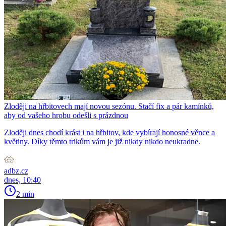
Zloději na hřbitovech mají novou sezónu. Stačí fix a pár kamínků,
aby od vašeho hrobu odešli s prázdnou
Zloději dnes chodí krást i na hřbitov, kde vybírají honosné věnce a
květiny. Díky těmto trikům vám je již nikdy nikdo neukradne.
adbz.cz
dnes, 10:40
2 min