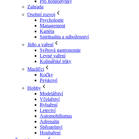
Pro hospodyňky
Zahrada
Osobní rozvoj
Psychologie
Management
Kariéra
Spiritualita a náboženství
Jídlo a vaření
Světová gastronomie
Levné vaření
Kulinářské triky
Mazlíčci
Kočky
Pejskové
Hobby
Modelářství
Včelařství
Rybaření
Letectví
Automobilismus
Adrenalin
Sběratelství
Houbaření