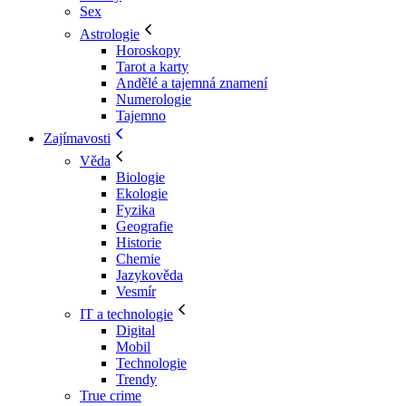
Sex
Astrologie
Horoskopy
Tarot a karty
Andělé a tajemná znamení
Numerologie
Tajemno
Zajímavosti
Věda
Biologie
Ekologie
Fyzika
Geografie
Historie
Chemie
Jazykověda
Vesmír
IT a technologie
Digital
Mobil
Technologie
Trendy
True crime