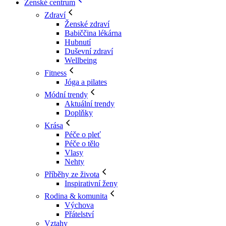
Ženské centrum
Zdraví
Ženské zdraví
Babiččina lékárna
Hubnutí
Duševní zdraví
Wellbeing
Fitness
Jóga a pilates
Módní trendy
Aktuální trendy
Doplňky
Krása
Péče o pleť
Péče o tělo
Vlasy
Nehty
Příběhy ze života
Inspirativní ženy
Rodina & komunita
Výchova
Přátelství
Vztahy