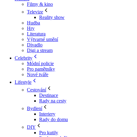
Filmy & kino
Televize
Reality show
Hudba
Hry
Literatura
Výtvarné umění
Divadlo
Digi a stream
Celebrity
Módní policie
Pro pamětníky
Nové tváře
Lifestyle
Cestování
Destinace
Rady na cesty
Bydlení
Interiery
Rady do domu
DIY
Pro kutily