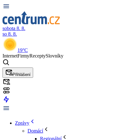
sobota 8. 8.
so 8. 8.
19°C
Internet
Firmy
Recepty
Slovníky
Přihlášení
Zprávy
Domácí
Regionální