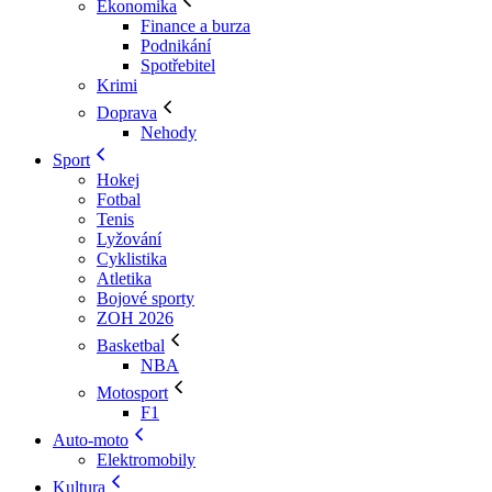
Ekonomika
Finance a burza
Podnikání
Spotřebitel
Krimi
Doprava
Nehody
Sport
Hokej
Fotbal
Tenis
Lyžování
Cyklistika
Atletika
Bojové sporty
ZOH 2026
Basketbal
NBA
Motosport
F1
Auto-moto
Elektromobily
Kultura