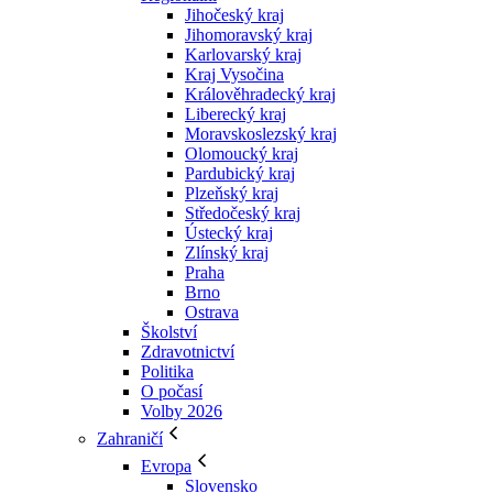
Jihočeský kraj
Jihomoravský kraj
Karlovarský kraj
Kraj Vysočina
Králověhradecký kraj
Liberecký kraj
Moravskoslezský kraj
Olomoucký kraj
Pardubický kraj
Plzeňský kraj
Středočeský kraj
Ústecký kraj
Zlínský kraj
Praha
Brno
Ostrava
Školství
Zdravotnictví
Politika
O počasí
Volby 2026
Zahraničí
Evropa
Slovensko