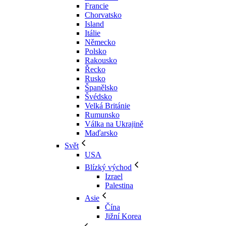
Francie
Chorvatsko
Island
Itálie
Německo
Polsko
Rakousko
Řecko
Rusko
Španělsko
Švédsko
Velká Británie
Rumunsko
Válka na Ukrajině
Maďarsko
Svět
USA
Blízký východ
Izrael
Palestina
Asie
Čína
Jižní Korea