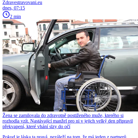
Zdravestravovani.eu
dnes, 07:15
2 min
Žena se zamilovala do zdravotně postiženého muže, kterého si
rozhodla vzít. Nastávající manžel pro ni v jejich velký den připravil
překvapení, které vhání slzy do očí
Pokud je láska ta pravá, nezáleží na tom, že má jeden z partnerů