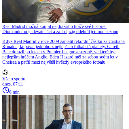
Real Madrid možná koupil nejdražšího hráče své historie.
Diomandemu je devatenáct a za Leipzig odehrál jedinou sezonu
Když Real Madrid v roce 2009 zaplatil rekordní částku za Cristiana
Ronalda, kupoval jednoho z nejlepších fotbalistů planety. Gareth
Bale dorazil po letech v Premier League a sezoně, ve které byl
nejlepším hráčem Anglie. Eden Hazard měl za sebou sedm let v
Chelsea a patřil mezi největší hvězdy evropského fotbalu.
Vše o sportu
dnes, 07:11
6 min