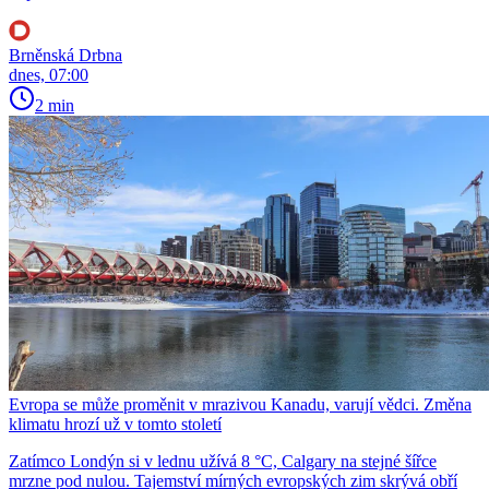
Brněnská Drbna
dnes, 07:00
2 min
Evropa se může proměnit v mrazivou Kanadu, varují vědci. Změna
klimatu hrozí už v tomto století
Zatímco Londýn si v lednu užívá 8 °C, Calgary na stejné šířce
mrzne pod nulou. Tajemství mírných evropských zim skrývá obří