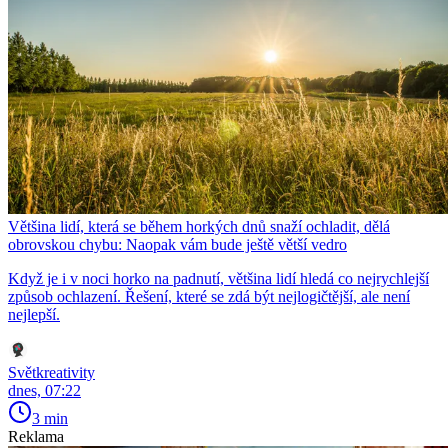
Většina lidí, která se během horkých dnů snaží ochladit, dělá
obrovskou chybu: Naopak vám bude ještě větší vedro
Když je i v noci horko na padnutí, většina lidí hledá co nejrychlejší
způsob ochlazení. Řešení, které se zdá být nejlogičtější, ale není
nejlepší.
Světkreativity
dnes, 07:22
3 min
Reklama