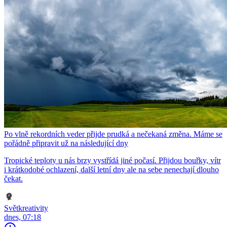
Po vlně rekordních veder přijde prudká a nečekaná změna. Máme se
pořádně připravit už na následující dny
Tropické teploty u nás brzy vystřídá jiné počasí. Přijdou bouřky, vítr
i krátkodobé ochlazení, další letní dny ale na sebe nenechají dlouho
čekat.
Světkreativity
dnes, 07:18