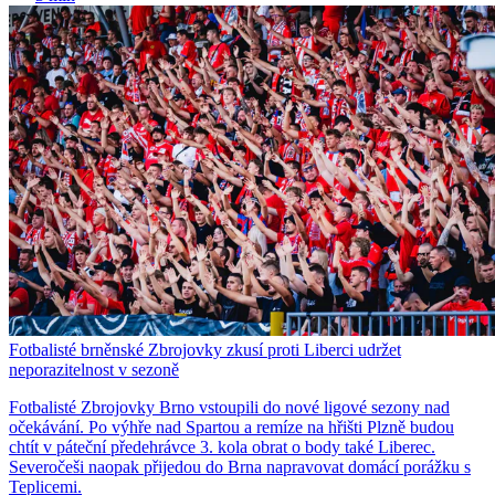
Fotbalisté brněnské Zbrojovky zkusí proti Liberci udržet
neporazitelnost v sezoně
Fotbalisté Zbrojovky Brno vstoupili do nové ligové sezony nad
očekávání. Po výhře nad Spartou a remíze na hřišti Plzně budou
chtít v páteční předehrávce 3. kola obrat o body také Liberec.
Severočeši naopak přijedou do Brna napravovat domácí porážku s
Teplicemi.