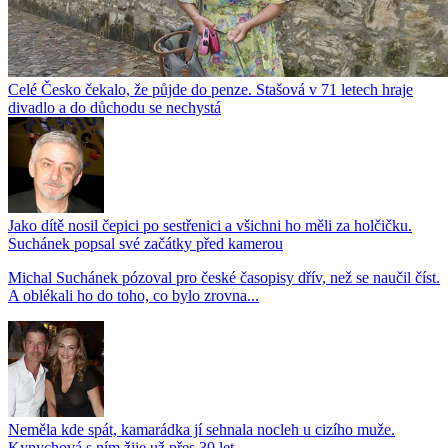
Celé Česko čekalo, že půjde do penze. Stašová v 71 letech hraje
divadlo a do důchodu se nechystá
Jako dítě nosil čepici po sestřenici a všichni ho měli za holčičku.
Suchánek popsal své začátky před kamerou
Michal Suchánek pózoval pro české časopisy dřív, než se naučil číst.
A oblékali ho do toho, co bylo zrovna...
Neměla kde spát, kamarádka jí sehnala nocleh u cizího muže.
Kynychová s ním žije už přes 30 let