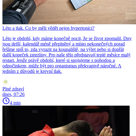
Léto a tlak. Co by měli vědět nejen hypertonici?
Léto je období, kdy máme konečně pocit, že se život zpomalil. Dny
jsou delší, kalendář méně přeplněný a místo nekonečných porad
řešíme spíš to, zda vyrazit na koupaliště, na výlet nebo si dopřát
další kopeček zmrzliny. Pro naše tělo představují teplé měsíce malý
restart. Jenže právě období, které si spojujeme s pohodou a
odpočinkem, může být pro organismus překvapivě náročné. A
jedním z důvodů je krevní tlak.
Plné zdraví
dnes, 07:26
4 min