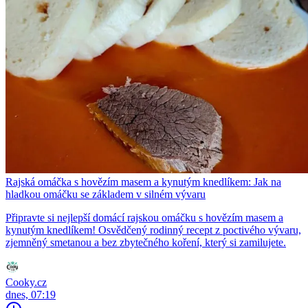
Rajská omáčka s hovězím masem a kynutým knedlíkem: Jak na
hladkou omáčku se základem v silném vývaru
Připravte si nejlepší domácí rajskou omáčku s hovězím masem a
kynutým knedlíkem! Osvědčený rodinný recept z poctivého vývaru,
zjemněný smetanou a bez zbytečného koření, který si zamilujete.
Cooky.cz
dnes, 07:19