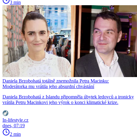
3 min
Daniela Brzobohatá totálně znemožnila Petra Macinku:
Moderátorka mu vrátila jeho absurdní chvástání
Daniela Brzobohatá z Islandu připomněla úbytek ledovců a ironicky
vrátila Petru Macinkovi jeho výrok o konci klimatické krize.
In-lifestyle.cz
dnes, 07:19
2 min