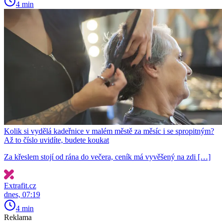
4 min
Kolik si vydělá kadeřnice v malém městě za měsíc i se spropitným?
Až to číslo uvidíte, budete koukat
Za křeslem stojí od rána do večera, ceník má vyvěšený na zdi […]
Extrafit.cz
dnes, 07:19
4 min
Reklama