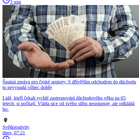
3 min
Špatná zpráva pro české seniory: S dřívějším odchodem do důchodu
to nevypadá vůbec dobře
Lidé, kteří čekali rychlé zastropování důchodového věku na 65
letech, si počkají. Vláda sice od svého slibu neustupuje, ale odkládá
ho.
Světkreativity
dnes, 07:21