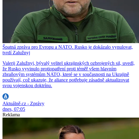
Špatná zpráva pro Evropu a NATO. Rusko je dokázalo vynulovat,
tvrdí Zalužnyj
Valerij Zalužnyj, bývalý velitel ukrajinských ozbrojených sil, uvedl,
že Rusko vyvinulo protiopatření proti téměř všem hlavním
zbraňovým systémům NATO, které se v současnosti na Ukrajině
používají, což ukazuje, že aliance potřebuje zásadně aktualizovat
svou vojenskou doktrínu.
Aktuálně.cz - Zprávy
dnes, 07:05
Reklama