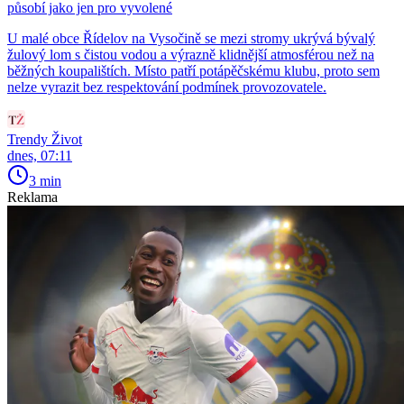
působí jako jen pro vyvolené
U malé obce Řídelov na Vysočině se mezi stromy ukrývá bývalý
žulový lom s čistou vodou a výrazně klidnější atmosférou než na
běžných koupalištích. Místo patří potápěčskému klubu, proto sem
nelze vyrazit bez respektování podmínek provozovatele.
Trendy Život
dnes, 07:11
3 min
Reklama