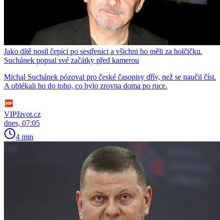
Jako dítě nosil čepici po sestřenici a všichni ho měli za holčičku.
Suchánek popsal své začátky před kamerou
Michal Suchánek pózoval pro české časopisy dřív, než se naučil číst.
A oblékali ho do toho, co bylo zrovna doma po ruce.
VIPživot.cz
dnes, 07:05
4 min