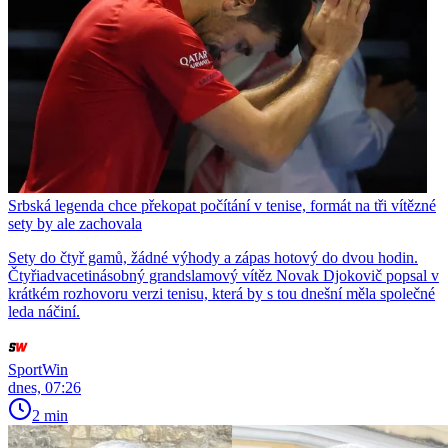
Srbská legenda chce překopat počítání v tenise, formát na tři vítězné
sety by ale zachovala
Sety do čtyř gamů, žádné výhody a zápas hotový do dvou hodin.
Čtyřiadvacetinásobný grandslamový vítěz Novak Djokovič popsal v
krátkém rozhovoru verzi tenisu, která by s tou dnešní měla společné
leda náčiní.
SportWin
dnes, 07:26
2 min