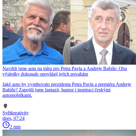
Navrhli jsme auta na míru pro Petra Pavla a Andreje Babiše: Oba
výsledky dokonale opovídají jejich povahám
Jaké auto by vystihovalo prezidenta Petra Pavla a premiéra Andreje
Babiše? Zapojili jsme fantazii, humor i inspiraci českými
automobilkami.
Světkreativity
dnes, 07:24
2 min