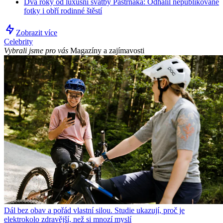
Dva roky od luxusní svatby Pastrňáka: Odhalil nepublikované
fotky i obří rodinné štěstí
Zobrazit více
Celebrity
Vybrali jsme pro vás
Magazíny a zajímavosti
Dál bez obav a pořád vlastní silou. Studie ukazují, proč je
elektrokolo zdravější, než si mnozí myslí