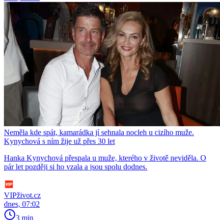
Neměla kde spát, kamarádka jí sehnala nocleh u cizího muže.
Kynychová s ním žije už přes 30 let
Hanka Kynychová přespala u muže, kterého v životě neviděla. O
pár let později si ho vzala a jsou spolu dodnes.
VIPživot.cz
dnes, 07:02
3 min