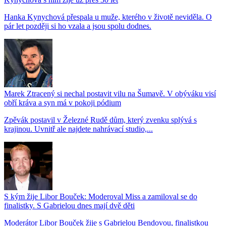
Hanka Kynychová přespala u muže, kterého v životě neviděla. O
pár let později si ho vzala a jsou spolu dodnes.
Marek Ztracený si nechal postavit vilu na Šumavě. V obýváku visí
obří kráva a syn má v pokoji pódium
Zpěvák postavil v Železné Rudě dům, který zvenku splývá s
krajinou. Uvnitř ale najdete nahrávací studio,...
S kým žije Libor Bouček: Moderoval Miss a zamiloval se do
finalistky. S Gabrielou dnes mají dvě děti
Moderátor Libor Bouček žije s Gabrielou Bendovou, finalistkou