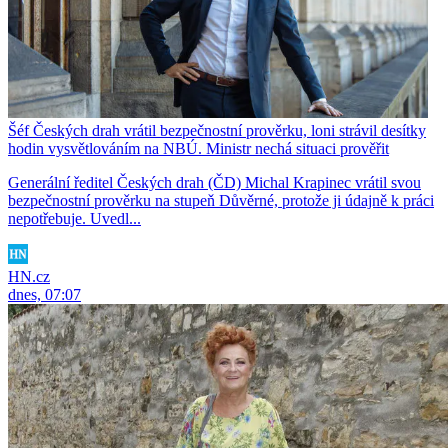
Šéf Českých drah vrátil bezpečnostní prověrku, loni strávil desítky
hodin vysvětlováním na NBÚ. Ministr nechá situaci prověřit
Generální ředitel Českých drah (ČD) Michal Krapinec vrátil svou
bezpečnostní prověrku na stupeň Důvěrné, protože ji údajně k práci
nepotřebuje. Uvedl...
HN.cz
dnes, 07:07