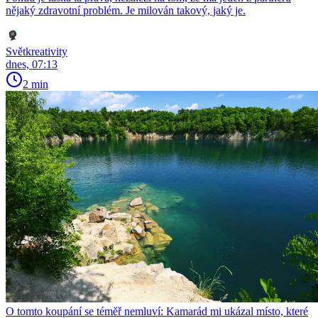
nějaký zdravotní problém. Je milován takový, jaký je.
Světkreativity
dnes, 07:13
2 min
O tomto koupání se téměř nemluví: Kamarád mi ukázal místo, které