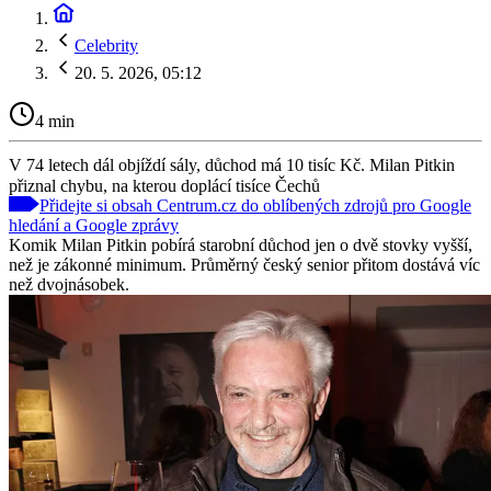
Celebrity
20. 5. 2026, 05:12
4 min
V 74 letech dál objíždí sály, důchod má 10 tisíc Kč. Milan Pitkin
přiznal chybu, na kterou doplácí tisíce Čechů
Přidejte si obsah Centrum.cz do oblíbených zdrojů pro Google
hledání a Google zprávy
Komik Milan Pitkin pobírá starobní důchod jen o dvě stovky vyšší,
než je zákonné minimum. Průměrný český senior přitom dostává víc
než dvojnásobek.