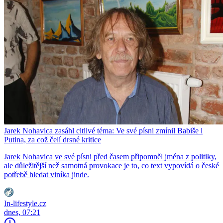
Jarek Nohavica zasáhl citlivé téma: Ve své písni zmínil Babiše i
Putina, za což čelí drsné kritice
Jarek Nohavica ve své písni před časem připomněl jména z politiky,
ale důležitější než samotná provokace je to, co text vypovídá o české
potřebě hledat viníka jinde.
In-lifestyle.cz
dnes, 07:21