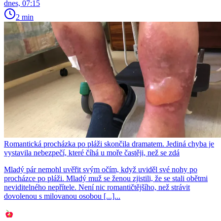
dnes, 07:15
2 min
Romantická procházka po pláži skončila dramatem. Jediná chyba je
vystavila nebezpečí, které číhá u moře častěji, než se zdá
Mladý pár nemohl uvěřit svým očím, když uviděl své nohy po
procházce po pláži. Mladý muž se ženou zjistili, že se stali obětmi
neviditelného nepřítele. Není nic romantičtějšího, než strávit
dovolenou s milovanou osobou [...]...