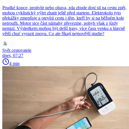
Prudké kopce, protivítr nebo obava, zda zbude dost sil na cestu zpět,
mohou cyklistický výlet zhatit ještě před startem. Elektrokolo tyto
překážky zmenšuje a otevírá cestu i těm, kteří by si na běžném kole
netroufli. Motor sice část námahy převezme, pohyb však z jízdy
nemizí. Výsledkem mohou být delší trasy, více času venku a hlavně
větší chuť vyrazit znovu. Co ale říkají nejnovější studie?
Svět cestovatele
dnes, 07:27
4 min