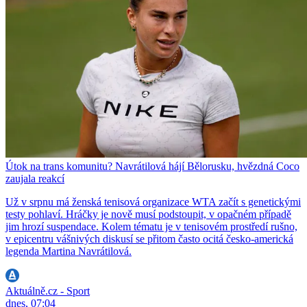
Útok na trans komunitu? Navrátilová hájí Bělorusku, hvězdná Coco
zaujala reakcí
Už v srpnu má ženská tenisová organizace WTA začít s genetickými
testy pohlaví. Hráčky je nově musí podstoupit, v opačném případě
jim hrozí suspendace. Kolem tématu je v tenisovém prostředí rušno,
v epicentru vášnivých diskusí se přitom často ocitá česko-americká
legenda Martina Navrátilová.
Aktuálně.cz - Sport
dnes, 07:04