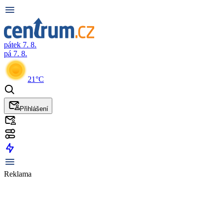
pátek 7. 8.
pá 7. 8.
21°C
Přihlášení
Reklama