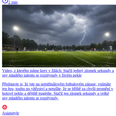
2 min
Video, z kterého tuhne krev v žilách: Stačil jediný zlomek sekundy a
sny mladého talentu se rozplynuly v živém pekle
Představte si, že jste na semifinálovém fotbalovém zápase, vnímáte
jen hru, touhu po vítězství a netušíte, že se hřiště za chvíli promění v
hotové peklo a dějiště tragédie. Stačil jen zlomek sekundy a velké
sny mladého talentu se rozplynuly.
Asianstyle