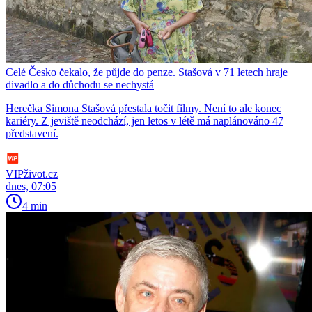
Celé Česko čekalo, že půjde do penze. Stašová v 71 letech hraje
divadlo a do důchodu se nechystá
Herečka Simona Stašová přestala točit filmy. Není to ale konec
kariéry. Z jeviště neodchází, jen letos v létě má naplánováno 47
představení.
VIPživot.cz
dnes, 07:05
4 min