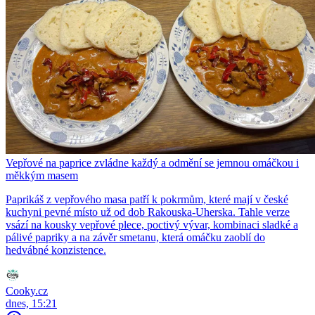
Vepřové na paprice zvládne každý a odmění se jemnou omáčkou i
měkkým masem
Paprikáš z vepřového masa patří k pokrmům, které mají v české
kuchyni pevné místo už od dob Rakouska-Uherska. Tahle verze
vsází na kousky vepřové plece, poctivý vývar, kombinaci sladké a
pálivé papriky a na závěr smetanu, která omáčku zaoblí do
hedvábné konzistence.
Cooky.cz
dnes, 15:21