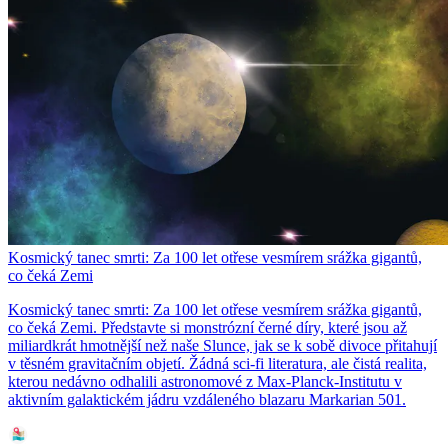
Kosmický tanec smrti: Za 100 let otřese vesmírem srážka gigantů,
co čeká Zemi
Kosmický tanec smrti: Za 100 let otřese vesmírem srážka gigantů,
co čeká Zemi. Představte si monstrózní černé díry, které jsou až
miliardkrát hmotnější než naše Slunce, jak se k sobě divoce přitahují
v těsném gravitačním objetí. Žádná sci-fi literatura, ale čistá realita,
kterou nedávno odhalili astronomové z Max-Planck-Institutu v
aktivním galaktickém jádru vzdáleného blazaru Markarian 501.