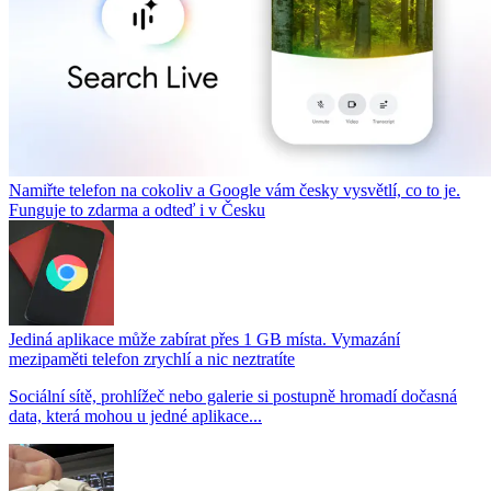
Namiřte telefon na cokoliv a Google vám česky vysvětlí, co to je.
Funguje to zdarma a odteď i v Česku
Jediná aplikace může zabírat přes 1 GB místa. Vymazání
mezipaměti telefon zrychlí a nic neztratíte
Sociální sítě, prohlížeč nebo galerie si postupně hromadí dočasná
data, která mohou u jedné aplikace...