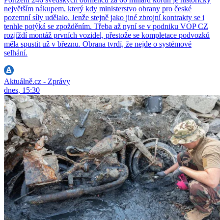
největším nákupem, který kdy ministerstvo obrany pro české
pozemní síly udělalo. Jenže stejně jako jiné zbrojní kontrakty se i
tenhle potýká se zpožděním. Třeba až nyní se v podniku VOP CZ
rozjíždí montáž prvních vozidel, přestože se kompletace podvozků
měla spustit už v březnu. Obrana tvrdí, že nejde o systémové
selhání.
Aktuálně.cz - Zprávy
dnes, 15:30