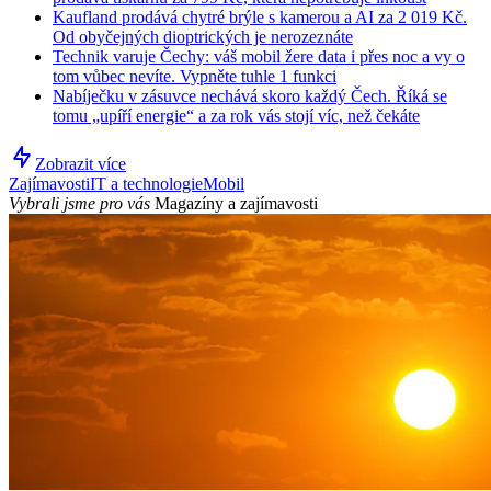
Kaufland prodává chytré brýle s kamerou a AI za 2 019 Kč.
Od obyčejných dioptrických je nerozeznáte
Technik varuje Čechy: váš mobil žere data i přes noc a vy o
tom vůbec nevíte. Vypněte tuhle 1 funkci
Nabíječku v zásuvce nechává skoro každý Čech. Říká se
tomu „upíří energie“ a za rok vás stojí víc, než čekáte
Zobrazit více
Zajímavosti
IT a technologie
Mobil
Vybrali jsme pro vás
Magazíny a zajímavosti