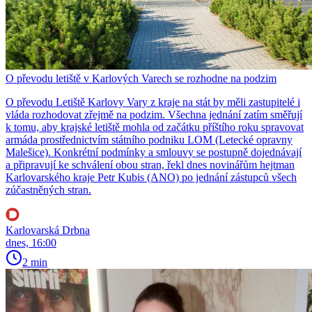
O převodu letiště v Karlových Varech se rozhodne na podzim
O převodu Letiště Karlovy Vary z kraje na stát by měli zastupitelé i
vláda rozhodovat zřejmě na podzim. Všechna jednání zatím směřují
k tomu, aby krajské letiště mohla od začátku příštího roku spravovat
armáda prostřednictvím státního podniku LOM (Letecké opravny
Malešice). Konkrétní podmínky a smlouvy se postupně dojednávají
a připravují ke schválení obou stran, řekl dnes novinářům hejtman
Karlovarského kraje Petr Kubis (ANO) po jednání zástupců všech
zúčastněných stran.
Karlovarská Drbna
dnes, 16:00
2 min