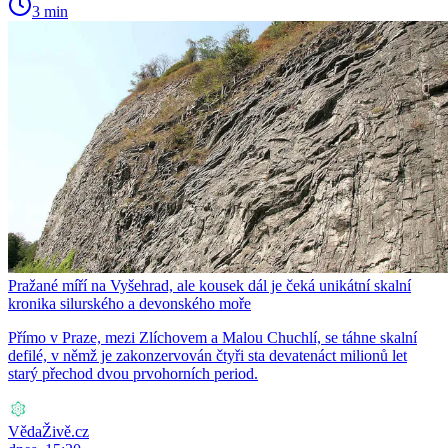
3 min
Pražané míří na Vyšehrad, ale kousek dál je čeká unikátní skalní
kronika silurského a devonského moře
Přímo v Praze, mezi Zlíchovem a Malou Chuchlí, se táhne skalní
defilé, v němž je zakonzervován čtyři sta devatenáct milionů let
starý přechod dvou prvohorních period.
VědaŽivě.cz