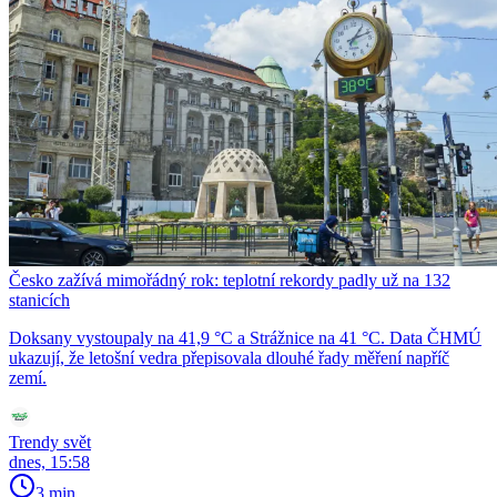
Česko zažívá mimořádný rok: teplotní rekordy padly už na 132
stanicích
Doksany vystoupaly na 41,9 °C a Strážnice na 41 °C. Data ČHMÚ
ukazují, že letošní vedra přepisovala dlouhé řady měření napříč
zemí.
Trendy svět
dnes, 15:58
3 min