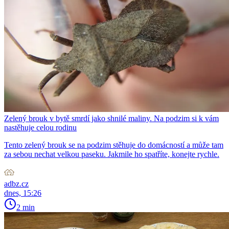
Zelený brouk v bytě smrdí jako shnilé maliny. Na podzim si k vám
nastěhuje celou rodinu
Tento zelený brouk se na podzim stěhuje do domácností a může tam
za sebou nechat velkou paseku. Jakmile ho spatříte, konejte rychle.
adbz.cz
dnes, 15:26
2 min