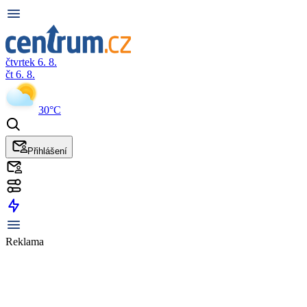
čtvrtek 6. 8.
čt 6. 8.
30°C
Přihlášení
Reklama