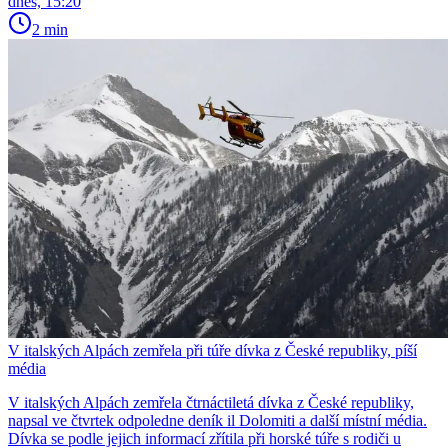
dnes, 15:20
2 min
V italských Alpách zemřela při túře dívka z České republiky, píší
média
V italských Alpách zemřela čtrnáctiletá dívka z České republiky,
napsal ve čtvrtek odpoledne deník il Dolomiti a další místní média.
Dívka se podle jejich informací zřítila při horské túře s rodiči u