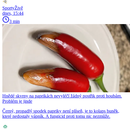
SportyŽivě
dnes, 15:44
3 min
Hnědé skvrny na paprikách nevyléčí žádný postřik proti houbám.
Problém je jinde
Černý, propadlý spodek papriky není plíseň, je to kolaps buněk,
které nedostaly vápník. A fungicid proti tomu nic nezmůže.