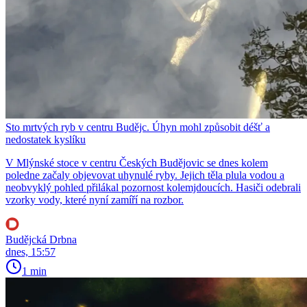
Sto mrtvých ryb v centru Budějc. Úhyn mohl způsobit déšť a
nedostatek kyslíku
V Mlýnské stoce v centru Českých Budějovic se dnes kolem
poledne začaly objevovat uhynulé ryby. Jejich těla plula vodou a
neobvyklý pohled přilákal pozornost kolemjdoucích. Hasiči odebrali
vzorky vody, které nyní zamíří na rozbor.
Budějcká Drbna
dnes, 15:57
1 min