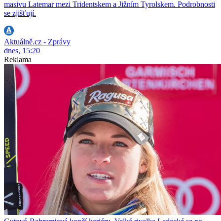
masivu Latemar mezi Tridentskem a Jižním Tyrolskem. Podrobnosti
se zjišťují.
Aktuálně.cz - Zprávy
dnes, 15:20
Reklama