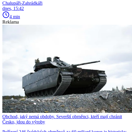
Chalupáři-Zahrádkáři
dnes, 15:42
4 min
Reklama
Obchod, jaký nemá obdoby. Severští obrněnci, kteří mají chránit
Česko, jdou do výroby
Pořízení 246 švédských obrněnců za 60 miliard korun je historicky