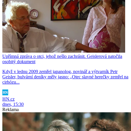
Upřímná zpráva o otci, jehož nešlo zachránit. Geislerová natočila
osobitý dokument
Když v lednu 2009 zemřel japanolog, novinář a výtvarník Petr
Geisler, bulvární deníky měly jasno: „Otec slavné herečky zemřel na
cirhózu...
HN.cz
dnes, 15:30
Reklama