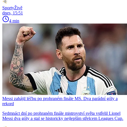
SportyŽivě
dnes, 15:51
4 min
Messi zahájil léčbu po prohraném finále MS. Dva parádní góly a
rekord
Sedmnáct dní po prohraném finále mistrovství světa vstřelil Lionel
Messi dva góly a stal se historicky nejlepším střelcem Leagues Cup.