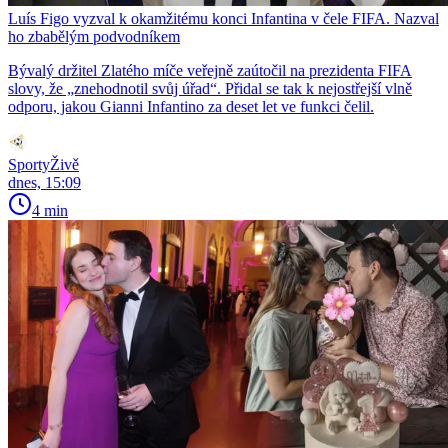
Luís Figo vyzval k okamžitému konci Infantina v čele FIFA. Nazval
ho zbabělým podvodníkem
Bývalý držitel Zlatého míče veřejně zaútočil na prezidenta FIFA
slovy, že „znehodnotil svůj úřad“. Přidal se tak k nejostřejší vlně
odporu, jakou Gianni Infantino za deset let ve funkci čelil.
SportyŽivě
dnes, 15:09
4 min