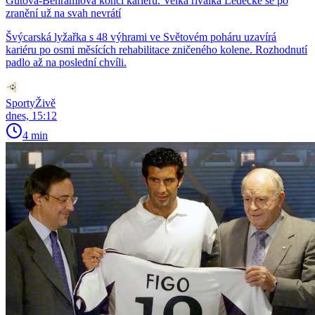
Gutová-Behramiová končí kariéru. Velká rivalka Ledecké se po
zranění už na svah nevrátí
Švýcarská lyžařka s 48 výhrami ve Světovém poháru uzavírá
kariéru po osmi měsících rehabilitace zničeného kolene. Rozhodnutí
padlo až na poslední chvíli.
SportyŽivě
dnes, 15:12
4 min