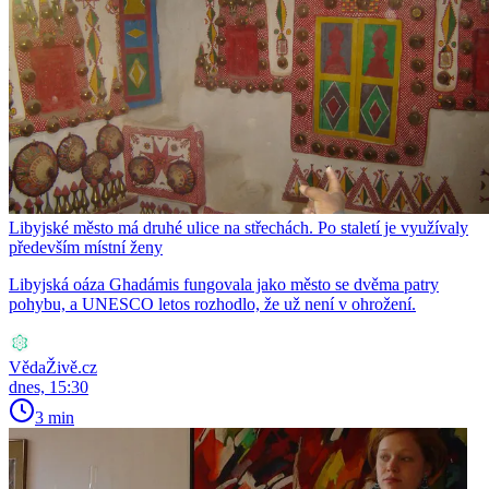
Libyjské město má druhé ulice na střechách. Po staletí je využívaly
především místní ženy
Libyjská oáza Ghadámis fungovala jako město se dvěma patry
pohybu, a UNESCO letos rozhodlo, že už není v ohrožení.
VědaŽivě.cz
dnes, 15:30
3 min