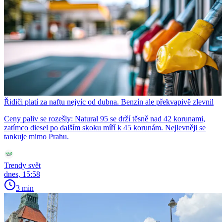
Řidiči platí za naftu nejvíc od dubna. Benzín ale překvapivě zlevnil
Ceny paliv se rozešly: Natural 95 se drží těsně nad 42 korunami,
zatímco diesel po dalším skoku míří k 45 korunám. Nejlevněji se
tankuje mimo Prahu.
Trendy svět
dnes, 15:58
3 min