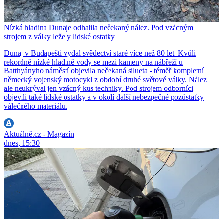
Nízká hladina Dunaje odhalila nečekaný nález. Pod vzácným
strojem z války ležely lidské ostatky
Dunaj v Budapešti vydal svědectví staré více než 80 let. Kvůli
rekordně nízké hladině vody se mezi kameny na nábřeží u
Batthyányho náměstí objevila nečekaná silueta - téměř kompletní
německý vojenský motocykl z období druhé světové války. Nález
ale neukrýval jen vzácný kus techniky. Pod strojem odborníci
objevili také lidské ostatky a v okolí další nebezpečné pozůstatky
válečného materiálu.
Aktuálně.cz - Magazín
dnes, 15:30