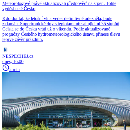
Meteorologové právě aktualizovali předpověď na srpen. Tohle
vyděsí celé Česko
Kdo doufal, že letošní vlna veder definitivně odezněla, bude
zklamán. Supertropické dny s teplotami přesahujícími 35 stupňů
Celsia se do Česka vrátí už o víkendu. Podle aktualizované
prognózy Českého hydrometeorologického ústavu přinese úlevu
teprve závěr prázdnin.
NESPECHEJ.cz
dnes, 16:00
2 min