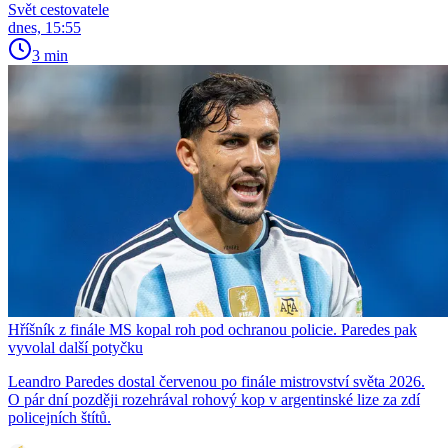
Svět cestovatele
dnes, 15:55
3 min
Hříšník z finále MS kopal roh pod ochranou policie. Paredes pak
vyvolal další potyčku
Leandro Paredes dostal červenou po finále mistrovství světa 2026.
O pár dní později rozehrával rohový kop v argentinské lize za zdí
policejních štítů.