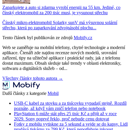
Zaparkujete a auto si zdarma vyrobí energii na 55 km. Jediné, co
čínský elektromobil za 200 tisíc musí, je vysunout střechu
Čínský mikro-elektromobil Solarky sunV má výsuvnou solární
střechu, která po zaparkování zdvojnásobí plochu...
Tento článek byl publikován ze zdrojů
Mobify.cz
Web se zaměřuje na mobilní telefony, chytré technologie a moderní
aplikace. Čtenáři zde najdou recenze nových modelů, srovnání
zařízení, tipy na užitečné aplikace i praktické rady, jak z telefonu
dostat maximum. Obsah sleduje také trendy v oblasti elektroniky,
softwaru a digitálních služeb – od...
Všechny články tohoto autora →
Další články z kategorie
Mobil
USB-C kabel za stovku a za tisícovku vypadají stejně. Rozdíl
poznáte, až když vám zničí telefon nebo notebook
PlayStation 6 může stát přes 25 tisíc Kč a přijít až v roce
2029. Sony poprvé řeklo, proč nebude cenu dotovat
Fotky z mobilu vytiskne za 5 sekund a vejde se do kapsy. Lidl
prodává tiskárnu za 799 Kč, která nepotřebuje inkoust