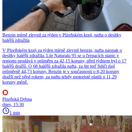
Benzin mírně zlevnil za týden v Plzeňském kraji, nafta o desítky
haléřů zdražila
V Plzeňském kraji za týden mírně zlevnil benzin, nafta naopak o
desítky haléřů zdražila. Litr Naturalu 95 se u čerpacích stanic v
regionu prodává v průměru za 42,15 koruny, před týdnem byl o 17
haléřů dražší. O 68 haléřů zdražila nafta, za litr teď řidiči dají
průměrně 44,73 koruny. Benzin je v současnosti o 8,20 koruny
dražší než před rokem, za naftu tehdy motoristé platili o 11,29
koruny méně.
Plzeňská Drbna
dnes, 15:30
1 min