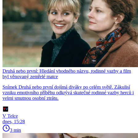
Druhá nebo první: Hledání vhodného názvu, rodinné vazby a film
byl věnovaný zemřelé matce
Snímek Druhá nebo první dojímá diváky po celém světě. Zákulisí
vzniku emotivního příběhu odkrývá skutečné rodinné vazby herců i
velmi smutnou osobní ztrátu.
V Telce
dnes, 15:28
3 min