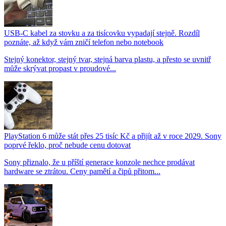
USB-C kabel za stovku a za tisícovku vypadají stejně. Rozdíl
poznáte, až když vám zničí telefon nebo notebook
Stejný konektor, stejný tvar, stejná barva plastu, a přesto se uvnitř
může skrývat propast v proudové...
PlayStation 6 může stát přes 25 tisíc Kč a přijít až v roce 2029. Sony
poprvé řeklo, proč nebude cenu dotovat
Sony přiznalo, že u příští generace konzole nechce prodávat
hardware se ztrátou. Ceny pamětí a čipů přitom...