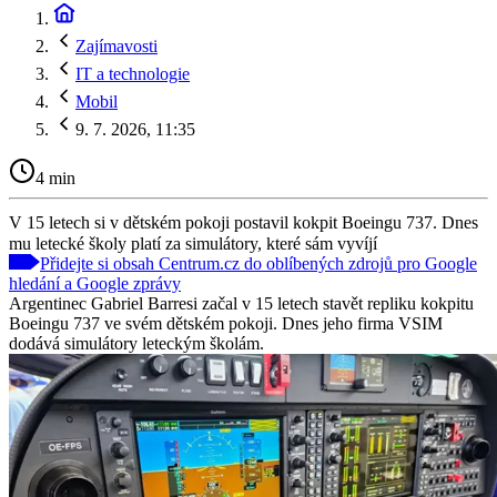
Zajímavosti
IT a technologie
Mobil
9. 7. 2026, 11:35
4 min
V 15 letech si v dětském pokoji postavil kokpit Boeingu 737. Dnes
mu letecké školy platí za simulátory, které sám vyvíjí
Přidejte si obsah Centrum.cz do oblíbených zdrojů pro Google
hledání a Google zprávy
Argentinec Gabriel Barresi začal v 15 letech stavět repliku kokpitu
Boeingu 737 ve svém dětském pokoji. Dnes jeho firma VSIM
dodává simulátory leteckým školám.