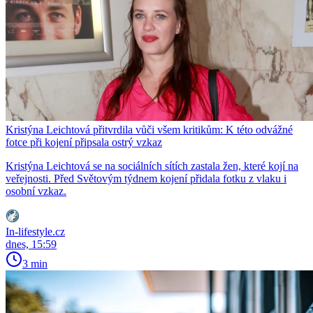
Kristýna Leichtová přitvrdila vůči všem kritikům: K této odvážné
fotce při kojení připsala ostrý vzkaz
Kristýna Leichtová se na sociálních sítích zastala žen, které kojí na
veřejnosti. Před Světovým týdnem kojení přidala fotku z vlaku i
osobní vzkaz.
In-lifestyle.cz
dnes, 15:59
3 min