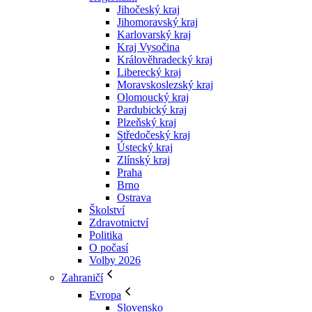
Jihočeský kraj
Jihomoravský kraj
Karlovarský kraj
Kraj Vysočina
Králověhradecký kraj
Liberecký kraj
Moravskoslezský kraj
Olomoucký kraj
Pardubický kraj
Plzeňský kraj
Středočeský kraj
Ústecký kraj
Zlínský kraj
Praha
Brno
Ostrava
Školství
Zdravotnictví
Politika
O počasí
Volby 2026
Zahraničí
Evropa
Slovensko