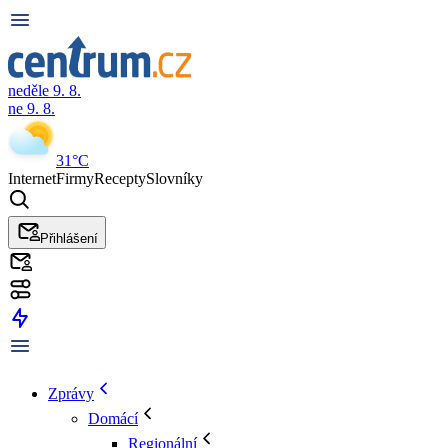
neděle 9. 8.
ne 9. 8.
31°C
Internet
Firmy
Recepty
Slovníky
Přihlášení
Zprávy
Domácí
Regionální