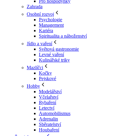
Pro hospodyňky
Zahrada
Osobní rozvoj
Psychologie
Management
Kariéra
Spiritualita a náboženství
Jídlo a vaření
Světová gastronomie
Levné vaření
Kulinářské triky
Mazlíčci
Kočky
Pejskové
Hobby
Modelářství
Včelařství
Rybaření
Letectví
Automobilismus
Adrenalin
Sběratelství
Houbaření