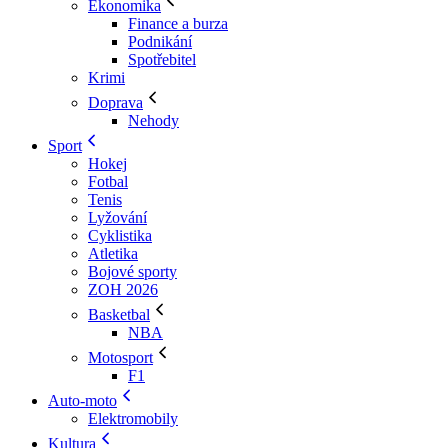
Ekonomika
Finance a burza
Podnikání
Spotřebitel
Krimi
Doprava
Nehody
Sport
Hokej
Fotbal
Tenis
Lyžování
Cyklistika
Atletika
Bojové sporty
ZOH 2026
Basketbal
NBA
Motosport
F1
Auto-moto
Elektromobily
Kultura