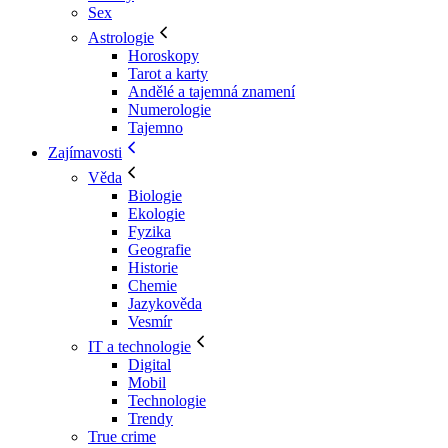
Sex
Astrologie
Horoskopy
Tarot a karty
Andělé a tajemná znamení
Numerologie
Tajemno
Zajímavosti
Věda
Biologie
Ekologie
Fyzika
Geografie
Historie
Chemie
Jazykověda
Vesmír
IT a technologie
Digital
Mobil
Technologie
Trendy
True crime