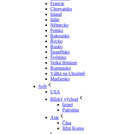
Francie
Chorvatsko
Island
Itálie
Německo
Polsko
Rakousko
Řecko
Rusko
Španělsko
Švédsko
Velká Británie
Rumunsko
Válka na Ukrajině
Maďarsko
Svět
USA
Blízký východ
Izrael
Palestina
Asie
Čína
Jižní Korea