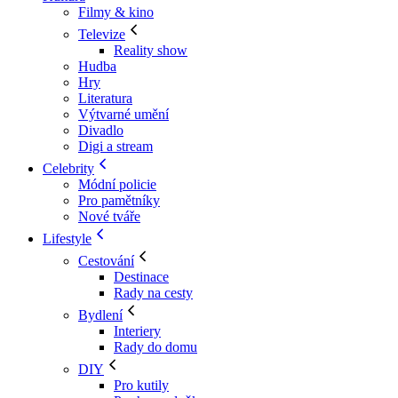
Filmy & kino
Televize
Reality show
Hudba
Hry
Literatura
Výtvarné umění
Divadlo
Digi a stream
Celebrity
Módní policie
Pro pamětníky
Nové tváře
Lifestyle
Cestování
Destinace
Rady na cesty
Bydlení
Interiery
Rady do domu
DIY
Pro kutily