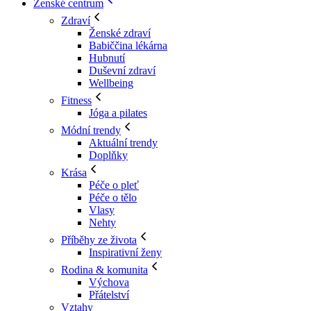
Ženské centrum
Zdraví
Ženské zdraví
Babiččina lékárna
Hubnutí
Duševní zdraví
Wellbeing
Fitness
Jóga a pilates
Módní trendy
Aktuální trendy
Doplňky
Krása
Péče o pleť
Péče o tělo
Vlasy
Nehty
Příběhy ze života
Inspirativní ženy
Rodina & komunita
Výchova
Přátelství
Vztahy