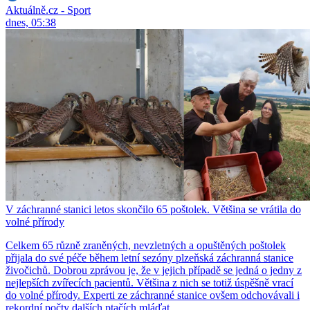
Aktuálně.cz - Sport
dnes, 05:38
V záchranné stanici letos skončilo 65 poštolek. Většina se vrátila do
volné přírody
Celkem 65 různě zraněných, nevzletných a opuštěných poštolek
přijala do své péče během letní sezóny plzeňská záchranná stanice
živočichů. Dobrou zprávou je, že v jejich případě se jedná o jedny z
nejlepších zvířecích pacientů. Většina z nich se totiž úspěšně vrací
do volné přírody. Experti ze záchranné stanice ovšem odchovávali i
rekordní počty dalších ptačích mláďat.