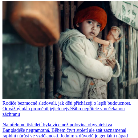
Rodiče bezmocně sledovali, jak děti přicházejí o lepší budoucnost.
Odvážný plán proměnil jejich největšího nepřítele v nečekanou
záchranu
Na přelomu tisíciletí byla více než polovina obyvatelstva
Bangladéše negramotná. Během čtvrt století ale stát zaznamenal
rapidní nárůst ve vzdělanosti. Jedním z důvodů je geniální nápad