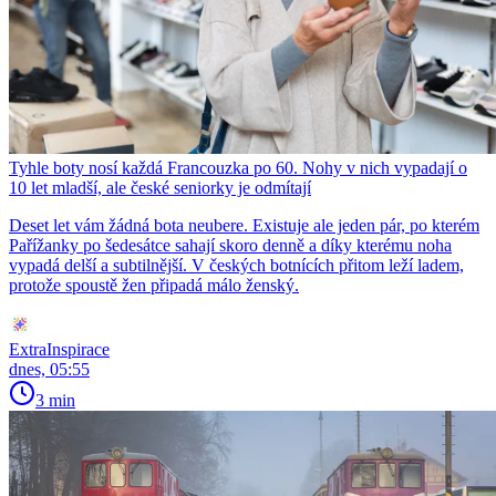
Tyhle boty nosí každá Francouzka po 60. Nohy v nich vypadají o
10 let mladší, ale české seniorky je odmítají
Deset let vám žádná bota neubere. Existuje ale jeden pár, po kterém
Pařížanky po šedesátce sahají skoro denně a díky kterému noha
vypadá delší a subtilnější. V českých botnících přitom leží ladem,
protože spoustě žen připadá málo ženský.
ExtraInspirace
dnes, 05:55
3 min