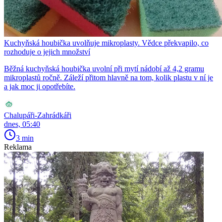
Kuchyňská houbička uvolňuje mikroplasty. Vědce překvapilo, co
rozhoduje o jejich množství
Běžná kuchyňská houbička uvolní při mytí nádobí až 4,2 gramu
mikroplastů ročně. Záleží přitom hlavně na tom, kolik plastu v ní je
a jak moc ji opotřebíte.
Chalupáři-Zahrádkáři
dnes, 05:40
3 min
Reklama