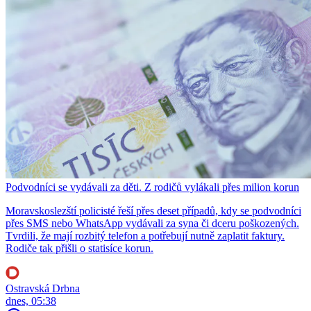
Podvodníci se vydávali za děti. Z rodičů vylákali přes milion korun
Moravskoslezští policisté řeší přes deset případů, kdy se podvodníci
přes SMS nebo WhatsApp vydávali za syna či dceru poškozených.
Tvrdili, že mají rozbitý telefon a potřebují nutně zaplatit faktury.
Rodiče tak přišli o statisíce korun.
Ostravská Drbna
dnes, 05:38