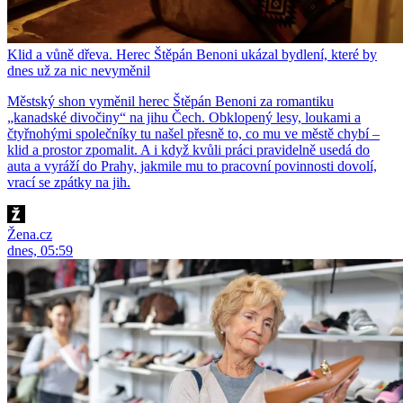
Klid a vůně dřeva. Herec Štěpán Benoni ukázal bydlení, které by
dnes už za nic nevyměnil
Městský shon vyměnil herec Štěpán Benoni za romantiku
„kanadské divočiny“ na jihu Čech. Obklopený lesy, loukami a
čtyřnohými společníky tu našel přesně to, co mu ve městě chybí –
klid a prostor zpomalit. A i když kvůli práci pravidelně usedá do
auta a vyráží do Prahy, jakmile mu to pracovní povinnosti dovolí,
vrací se zpátky na jih.
Žena.cz
dnes, 05:59