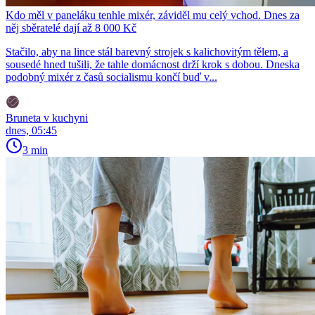
Kdo měl v paneláku tenhle mixér, záviděl mu celý vchod. Dnes za
něj sběratelé dají až 8 000 Kč
Stačilo, aby na lince stál barevný strojek s kalichovitým tělem, a
sousedé hned tušili, že tahle domácnost drží krok s dobou. Dneska
podobný mixér z časů socialismu končí buď v...
Bruneta v kuchyni
dnes, 05:45
3 min