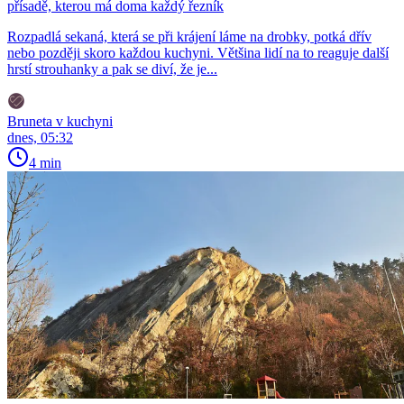
přísadě, kterou má doma každý řezník
Rozpadlá sekaná, která se při krájení láme na drobky, potká dřív
nebo později skoro každou kuchyni. Většina lidí na to reaguje další
hrstí strouhanky a pak se diví, že je...
Bruneta v kuchyni
dnes, 05:32
4 min