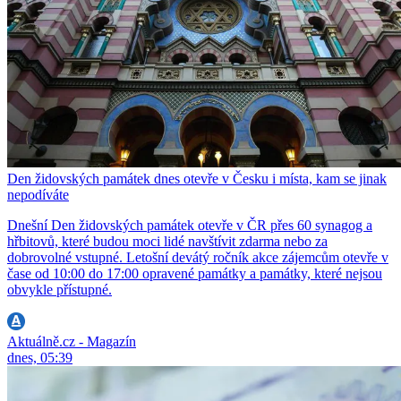
Den židovských památek dnes otevře v Česku i místa, kam se jinak
nepodíváte
Dnešní Den židovských památek otevře v ČR přes 60 synagog a
hřbitovů, které budou moci lidé navštívit zdarma nebo za
dobrovolné vstupné. Letošní devátý ročník akce zájemcům otevře v
čase od 10:00 do 17:00 opravené památky a památky, které nejsou
obvykle přístupné.
Aktuálně.cz - Magazín
dnes, 05:39