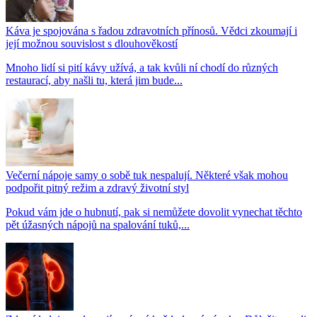
Káva je spojována s řadou zdravotních přínosů. Vědci zkoumají i
její možnou souvislost s dlouhověkostí
Mnoho lidí si pití kávy užívá, a tak kvůli ní chodí do různých
restaurací, aby našli tu, která jim bude...
Večerní nápoje samy o sobě tuk nespalují. Některé však mohou
podpořit pitný režim a zdravý životní styl
Pokud vám jde o hubnutí, pak si nemůžete dovolit vynechat těchto
pět úžasných nápojů na spalování tuků,...