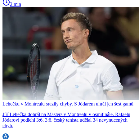
2 min
Lehečku v Montrealu srazily chyby. S Jódarem uhrál jen šest gamů
Jiří Lehečka dohrál na Masters v Montrealu v osmifinále. Rafaelu
Jódarovi podlehl 3:6, 3:6, český tenista udělal 34 nevynucených
chyb.