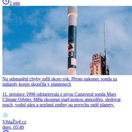
2 min
Na odstranění chyby měli skoro rok. Přesto nakonec sonda za
miliardy korun skončila v plamenech
11. prosince 1998 odstartovala z mysu Canaveral sonda Mars
Climate Orbiter. Měla zkoumat marťanskou atmosféru, sledovat
prach, vodní páru a sezónní změny na povrchu rudé planety.
VědaŽivě.cz
dnes, 05:49