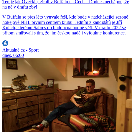
Ten je jak Ovečkin, zírali v Buffalu na Čecha. Dodnes nechápou, že
na ně v draftu zbyl
V Buffalu se přes léto vytrvale řeší, kdo bude v nadcházející sezoně
hokejové NHL prvním centrem klubu. Jedním z kandidátů je Jiří
Kulich, kterému Sabres do budoucna hodně věří. V draftu 2022 se
přitom smiřovali s tím, že jim českou naději vyfoukne konkurence.
Aktuálně.cz - Sport
dnes, 06:00