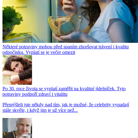
Některé potraviny mohou před spaním zhoršovat trávení i kvalitu
odpočinku. Vyplatí se je večer omezit
Po 30. roce života se vyplatí zaměřit na kvalitní jídelníček. Tyto
potraviny podpoří zdraví i vitalitu
Přemýšleli jste někdy nad tím, jak je možné, že celebrity vypadají
stále skvěle, i když jim je už více než...