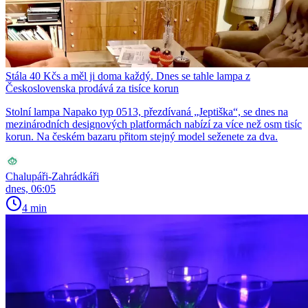
Stála 40 Kčs a měl ji doma každý. Dnes se tahle lampa z
Československa prodává za tisíce korun
Stolní lampa Napako typ 0513, přezdívaná „Jeptiška“, se dnes na
mezinárodních designových platformách nabízí za více než osm tisíc
korun. Na českém bazaru přitom stejný model seženete za dva.
Chalupáři-Zahrádkáři
dnes, 06:05
4 min