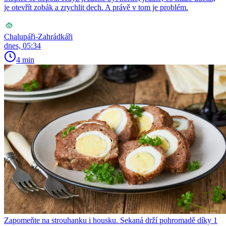
je otevřít zobák a zrychlit dech. A právě v tom je problém.
Chalupáři-Zahrádkáři
dnes, 05:34
4 min
Zapomeňte na strouhanku i housku. Sekaná drží pohromadě díky 1