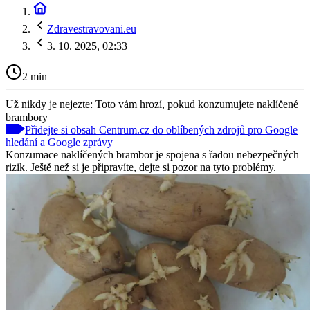
Zdravestravovani.eu
3. 10. 2025, 02:33
2 min
Už nikdy je nejezte: Toto vám hrozí, pokud konzumujete naklíčené
brambory
Přidejte si obsah Centrum.cz do oblíbených zdrojů pro Google
hledání a Google zprávy
Konzumace naklíčených brambor je spojena s řadou nebezpečných
rizik. Ještě než si je připravíte, dejte si pozor na tyto problémy.