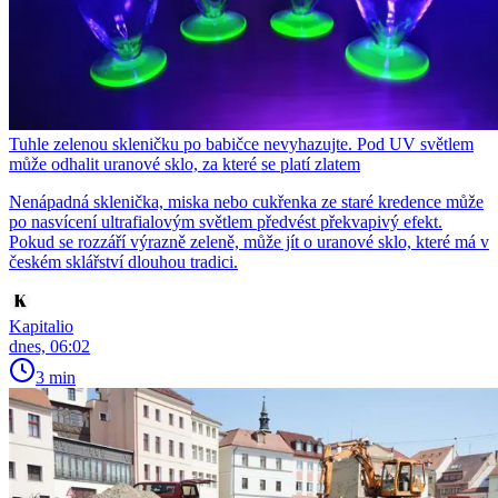
Tuhle zelenou skleničku po babičce nevyhazujte. Pod UV světlem
může odhalit uranové sklo, za které se platí zlatem
Nenápadná sklenička, miska nebo cukřenka ze staré kredence může
po nasvícení ultrafialovým světlem předvést překvapivý efekt.
Pokud se rozzáří výrazně zeleně, může jít o uranové sklo, které má v
českém sklářství dlouhou tradici.
Kapitalio
dnes, 06:02
3 min