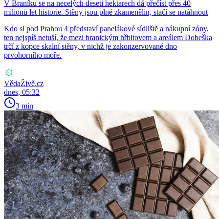
V Braníku se na necelých deseti hektarech dá přečíst přes 40
milionů let historie. Stěny jsou plné zkamenělin, stačí se natáhnout
Kdo si pod Prahou 4 představí panelákové sídliště a nákupní zóny,
ten nejspíš netuší, že mezi branickým hřbitovem a areálem Dobeška
trčí z kopce skalní stěny, v nichž je zakonzervované dno
prvohorního moře.
VědaŽivě.cz
dnes, 05:32
3 min