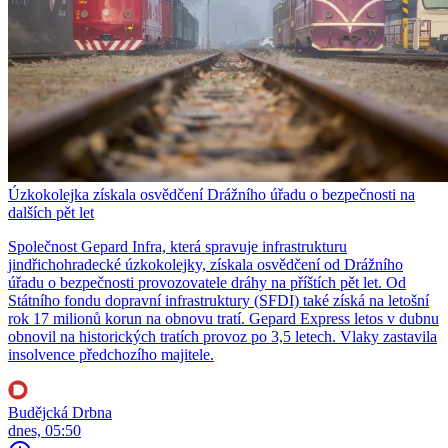
Úzkokolejka získala osvědčení Drážního úřadu o bezpečnosti na
dalších pět let
Společnost Gepard Infra, která spravuje infrastrukturu
jindřichohradecké úzkokolejky, získala osvědčení od Drážního
úřadu o bezpečnosti provozovatele dráhy na příštích pět let. Od
Státního fondu dopravní infrastruktury (SFDI) také získá na letošní
rok 17 milionů korun na obnovu tratí. Gepard Express letos v dubnu
obnovil na historických tratích provoz po 3,5 letech. Vlaky zastavila
insolvence předchozího majitele.
Budějcká Drbna
dnes, 05:50