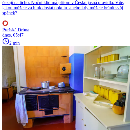
čekají na ticho. Noční klid má přitom v Česku jasná pravidla. Víte,
jakou můžete za hluk dostat pokutu, anebo kdy můžete bránit svůj
spánek?
Pražská Drbna
dnes, 05:47
2 min