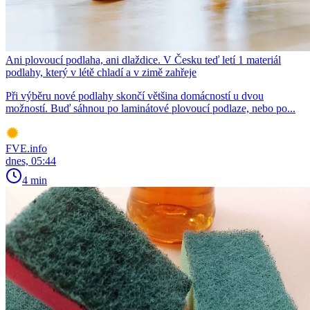
Ani plovoucí podlaha, ani dlaždice. V Česku teď letí 1 materiál
podlahy, který v létě chladí a v zimě zahřeje
Při výběru nové podlahy skončí většina domácností u dvou
možností. Buď sáhnou po laminátové plovoucí podlaze, nebo po...
FVE.info
dnes, 05:44
4 min