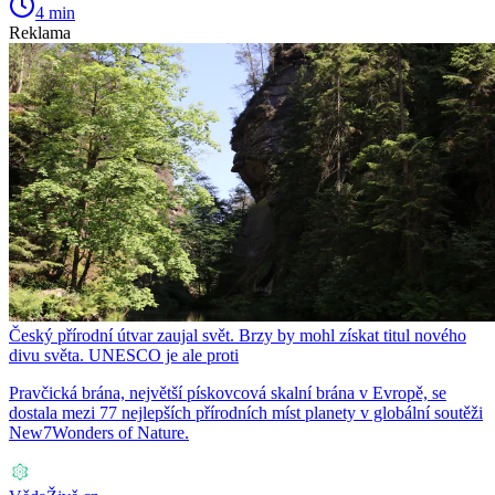
4 min
Reklama
Český přírodní útvar zaujal svět. Brzy by mohl získat titul nového
divu světa. UNESCO je ale proti
Pravčická brána, největší pískovcová skalní brána v Evropě, se
dostala mezi 77 nejlepších přírodních míst planety v globální soutěži
New7Wonders of Nature.