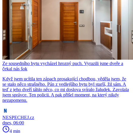
Ze sousedního bytu vycházel hrozný puch. Vyrazili jsme dveře a
čekal nás šok
Když jsem ucítila ten zápach prosakující chodbou, věděla jsem, že
se stalo něco strašného. Pán z vedlejšího bytu byl starší, žil sám. A
teď z jeho dveří táhlo něco, co mi doslova svíralo žaludek. Zavolala
jsem správce. Ten policii. A pak přišel moment, na který nikdy
nezapomenu.
NESPECHEJ.cz
dnes, 06:00
4 min