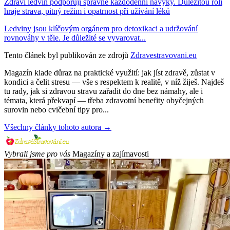
Zdraví ledvin podporují správné každodenní návyky. Důležitou roli
hraje strava, pitný režim i opatrnost při užívání léků
Ledviny jsou klíčovým orgánem pro detoxikaci a udržování
rovnováhy v těle. Je důležité se vyvarovat...
Tento článek byl publikován ze zdrojů
Zdravestravovani.eu
Magazín klade důraz na praktické využití: jak jíst zdravě, zůstat v
kondici a čelit stresu — vše s respektem k realitě, v níž žiješ. Najdeš
tu rady, jak si zdravou stravu zařadit do dne bez námahy, ale i
témata, která překvapí — třeba zdravotní benefity obyčejných
surovin nebo cvičební tipy pro...
Všechny články tohoto autora →
Vybrali jsme pro vás
Magazíny a zajímavosti