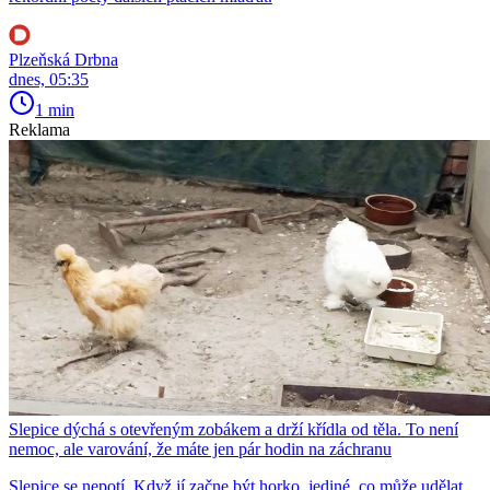
Plzeňská Drbna
dnes, 05:35
1 min
Reklama
Slepice dýchá s otevřeným zobákem a drží křídla od těla. To není
nemoc, ale varování, že máte jen pár hodin na záchranu
Slepice se nepotí. Když jí začne být horko, jediné, co může udělat,