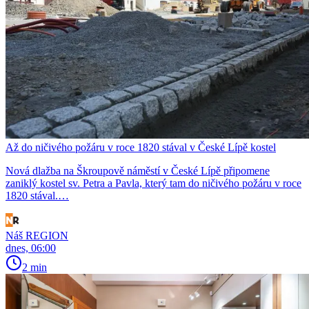
Až do ničivého požáru v roce 1820 stával v České Lípě kostel
Nová dlažba na Škroupově náměstí v České Lípě připomene
zaniklý kostel sv. Petra a Pavla, který tam do ničivého požáru v roce
1820 stával.…
Náš REGION
dnes, 06:00
2 min