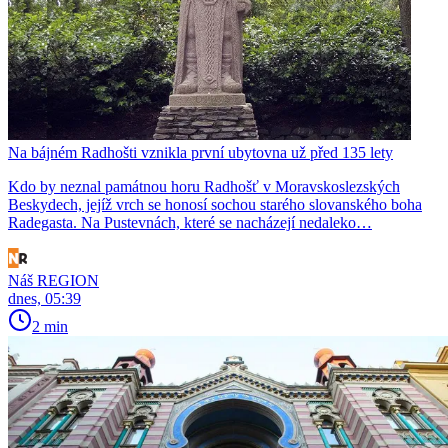
Na bájném Radhošti vznikla první ubytovna už před 135 lety
Kdo by neznal památnou horu Radhošť v Moravskoslezských
Beskydech, jejíž vrch se honosí sochou starého slovanského boha
Radegasta. Na Pustevnách, které se nacházejí nedaleko…
Náš REGION
dnes, 05:39
2 min