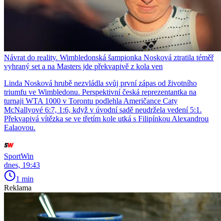
Návrat do reality. Wimbledonská šampionka Nosková ztratila téměř
vyhraný set a na Masters jde překvapivě z kola ven
Linda Nosková hrubě nezvládla svůj první zápas od životního
triumfu ve Wimbledonu. Perspektivní česká reprezentantka na
turnaji WTA 1000 v Torontu podlehla Američance Caty
McNallyové 6:7, 1:6, když v úvodní sadě neudržela vedení 5:1.
Překvapivá vítězka se ve třetím kole utká s Filipínkou Alexandrou
Ealaovou.
SportWin
dnes, 19:43
1 min
Reklama