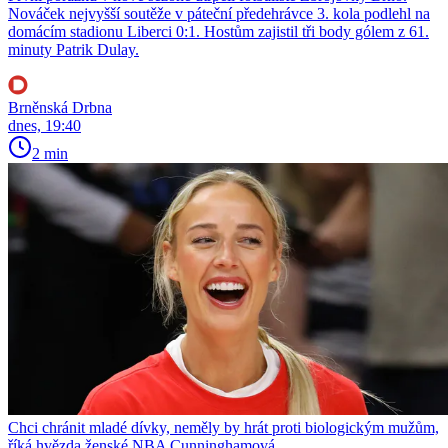
Nováček nejvyšší soutěže v páteční předehrávce 3. kola podlehl na
domácím stadionu Liberci 0:1. Hostům zajistil tři body gólem z 61.
minuty Patrik Dulay.
Brněnská Drbna
dnes, 19:40
2 min
Chci chránit mladé dívky, neměly by hrát proti biologickým mužům,
říká hvězda ženské NBA Cunninghamová