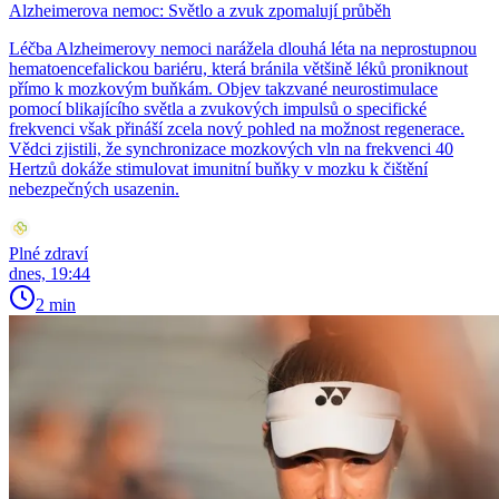
Alzheimerova nemoc: Světlo a zvuk zpomalují průběh
Léčba Alzheimerovy nemoci narážela dlouhá léta na neprostupnou
hematoencefalickou bariéru, která bránila většině léků proniknout
přímo k mozkovým buňkám. Objev takzvané neurostimulace
pomocí blikajícího světla a zvukových impulsů o specifické
frekvenci však přináší zcela nový pohled na možnost regenerace.
Vědci zjistili, že synchronizace mozkových vln na frekvenci 40
Hertzů dokáže stimulovat imunitní buňky v mozku k čištění
nebezpečných usazenin.
Plné zdraví
dnes, 19:44
2 min