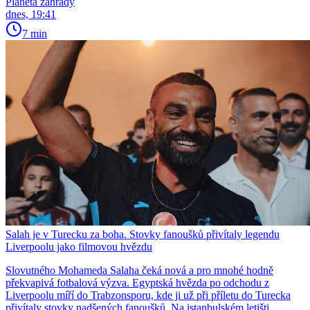
Planeta zahrady
dnes, 19:41
7 min
Salah je v Turecku za boha. Stovky fanoušků přivítaly legendu
Liverpoolu jako filmovou hvězdu
Slovutného Mohameda Salaha čeká nová a pro mnohé hodně
překvapivá fotbalová výzva. Egyptská hvězda po odchodu z
Liverpoolu míří do Trabzonsporu, kde ji už při příletu do Turecka
přivítaly stovky nadšených fanoušků. Na istanbulském letišti