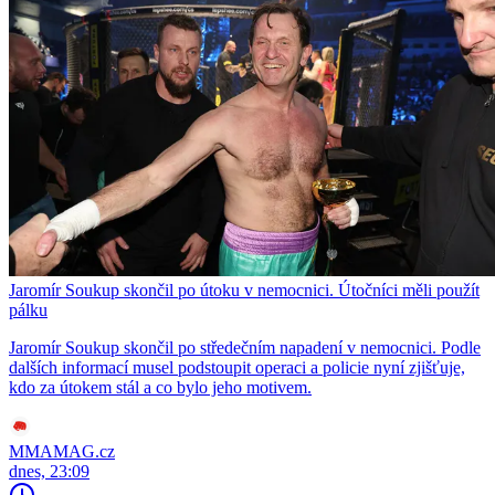
Jaromír Soukup skončil po útoku v nemocnici. Útočníci měli použít
pálku
Jaromír Soukup skončil po středečním napadení v nemocnici. Podle
dalších informací musel podstoupit operaci a policie nyní zjišťuje,
kdo za útokem stál a co bylo jeho motivem.
MMAMAG.cz
dnes, 23:09