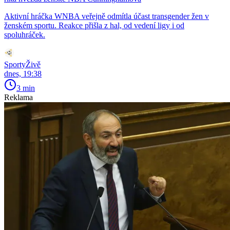
Aktivní hráčka WNBA veřejně odmítla účast transgender žen v
ženském sportu. Reakce přišla z hal, od vedení ligy i od
spoluhráček.
SportyŽivě
dnes, 19:38
3 min
Reklama