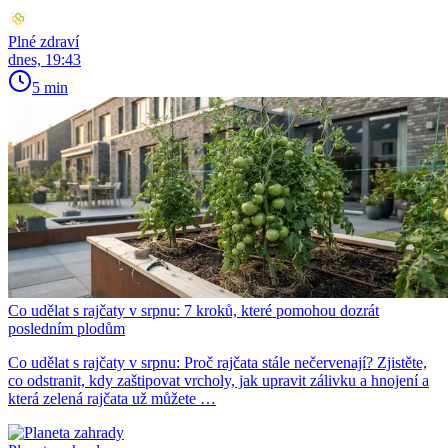
Plné zdraví
dnes, 19:43
5 min
Co udělat s rajčaty v srpnu: 7 kroků, které pomohou dozrát
posledním plodům
Co udělat s rajčaty v srpnu: Proč rajčata stále nečervenají? Zjistěte,
co odstranit, kdy zaštipovat vrcholy, jak upravit zálivku a hnojení a
která zelená rajčata už můžete …