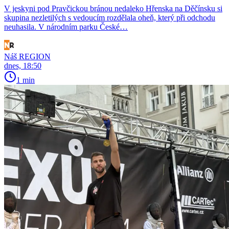
V jeskyni pod Pravčickou bránou nedaleko Hřenska na Děčínsku si
skupina nezletilých s vedoucím rozdělala oheň, který při odchodu
neuhasila. V národním parku České…
Náš REGION
dnes, 18:50
1 min