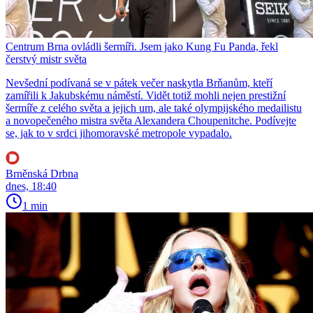
Centrum Brna ovládli šermíři. Jsem jako Kung Fu Panda, řekl
čerstvý mistr světa
Nevšední podívaná se v pátek večer naskytla Brňanům, kteří
zamířili k Jakubskému náměstí. Vidět totiž mohli nejen prestižní
šermíře z celého světa a jejich um, ale také olympijského medailistu
a novopečeného mistra světa Alexandera Choupenitche. Podívejte
se, jak to v srdci jihomoravské metropole vypadalo.
Brněnská Drbna
dnes, 18:40
1 min