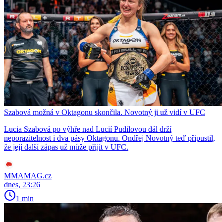
Szabová možná v Oktagonu skončila. Novotný ji už vidí v UFC
Lucia Szabová po výhře nad Lucií Pudilovou dál drží
neporazitelnost i dva pásy Oktagonu. Ondřej Novotný teď připustil,
že její další zápas už může přijít v UFC.
MMAMAG.cz
dnes, 23:26
1 min