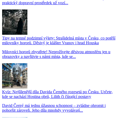
praktický dopravní prostředek už vozí...
Tipy na temné podzimní výlety: Strašidelná místa v Česku, co potěší
milovníky hororů. Děsivý je klášter Vranov i hrad Houska
Milovníci hororů zbystřete! Neprožívejte děsivou atmosféru jen u
obrazovky a navštivte s námi místa, kde se...
Kvíz: Nejšílenější díla Davida Černého rozesetá po Česku. Určete,
kde se nachází Hostina obrů, Lilith či čůrající postavy
David Černý má jednu úžasnou schopnost – zvládne ohromit i
pohoršit zároveň. Jeho díla mnohdy vyvolávají...