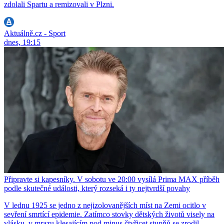
zdolali Spartu a remizovali v Plzni.
Aktuálně.cz - Sport
dnes, 19:15
Připravte si kapesníky. V sobotu ve 20:00 vysílá Prima MAX příběh
podle skutečné události, který rozseká i ty nejtvrdší povahy
V lednu 1925 se jedno z nejizolovanějších míst na Zemi ocitlo v
sevření smrtící epidemie. Zatímco stovky dětských životů visely na
vlásku, v mrazu klesajícím pod minus čtyřicet stupňů se zrodil