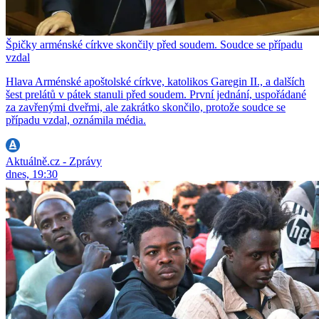
Špičky arménské církve skončily před soudem. Soudce se případu
vzdal
Hlava Arménské apoštolské církve, katolikos Garegin II., a dalších
šest prelátů v pátek stanuli před soudem. První jednání, uspořádané
za zavřenými dveřmi, ale zakrátko skončilo, protože soudce se
případu vzdal, oznámila média.
Aktuálně.cz - Zprávy
dnes, 19:30