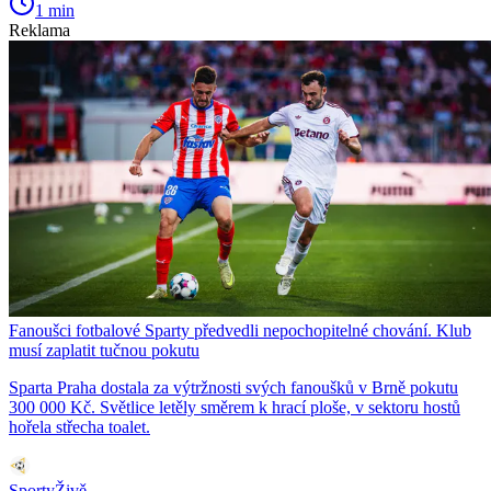
1 min
Reklama
Fanoušci fotbalové Sparty předvedli nepochopitelné chování. Klub
musí zaplatit tučnou pokutu
Sparta Praha dostala za výtržnosti svých fanoušků v Brně pokutu
300 000 Kč. Světlice letěly směrem k hrací ploše, v sektoru hostů
hořela střecha toalet.
SportyŽivě