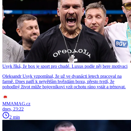
Usyk říká, že box je sport pro chudé. Luxus podle něj bere motivaci
Oleksandr Usyk vzpomínal, že už ve dvanácti letech pracoval na
farmě. Dnes patří k největším hvězdám boxu, přesto tvrdí, že
pohodlný život může bojovníkovi vzít ochotu ráno vstát a trénovat.
MMAMAG.cz
dnes, 23:22
2 min