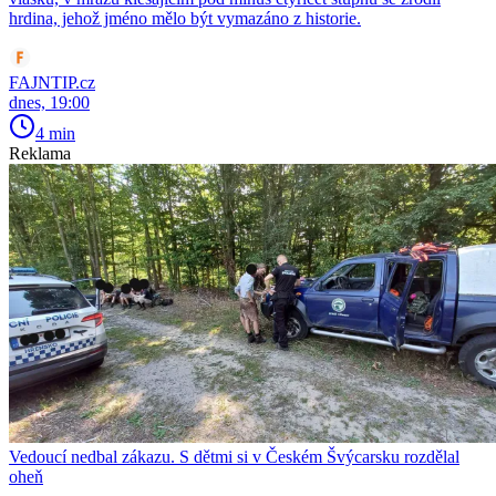
hrdina, jehož jméno mělo být vymazáno z historie.
FAJNTIP.cz
dnes, 19:00
4 min
Reklama
Vedoucí nedbal zákazu. S dětmi si v Českém Švýcarsku rozdělal
oheň