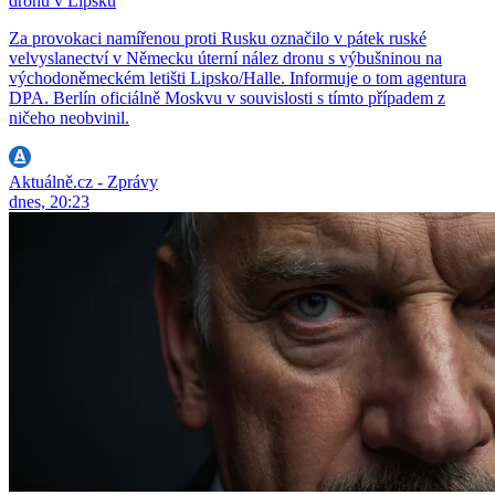
dronu v Lipsku
Za provokaci namířenou proti Rusku označilo v pátek ruské
velvyslanectví v Německu úterní nález dronu s výbušninou na
východoněmeckém letišti Lipsko/Halle. Informuje o tom agentura
DPA. Berlín oficiálně Moskvu v souvislosti s tímto případem z
ničeho neobvinil.
Aktuálně.cz - Zprávy
dnes, 20:23