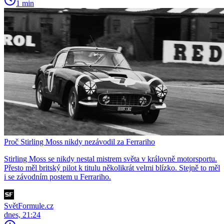
1 min
Proč Stirling Moss nikdy nezávodil za Ferrariho
Stirling Moss se nikdy nestal mistrem světa v královně motorsportu.
Přesto měl britský pilot k titulu několikrát velmi blízko. Stejně to měl
i se závodním postem u Ferrariho.
SvětFormule.cz
dnes, 21:24