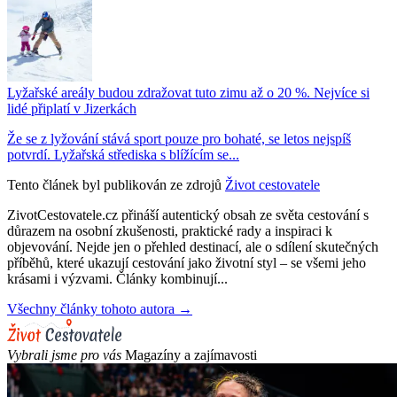
Lyžařské areály budou zdražovat tuto zimu až o 20 %. Nejvíce si
lidé připlatí v Jizerkách
Že se z lyžování stává sport pouze pro bohaté, se letos nejspíš
potvrdí. Lyžařská střediska s blížícím se...
Tento článek byl publikován ze zdrojů
Život cestovatele
ZivotCestovatele.cz přináší autentický obsah ze světa cestování s
důrazem na osobní zkušenosti, praktické rady a inspiraci k
objevování. Nejde jen o přehled destinací, ale o sdílení skutečných
příběhů, které ukazují cestování jako životní styl – se všemi jeho
krásami i výzvami. Články kombinují...
Všechny články tohoto autora →
Vybrali jsme pro vás
Magazíny a zajímavosti