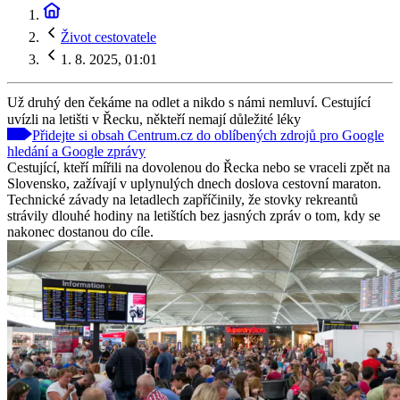
Život cestovatele
1. 8. 2025, 01:01
Už druhý den čekáme na odlet a nikdo s námi nemluví. Cestující
uvízli na letišti v Řecku, někteří nemají důležité léky
Přidejte si obsah Centrum.cz do oblíbených zdrojů pro Google
hledání a Google zprávy
Cestující, kteří mířili na dovolenou do Řecka nebo se vraceli zpět na
Slovensko, zažívají v uplynulých dnech doslova cestovní maraton.
Technické závady na letadlech zapříčinily, že stovky rekreantů
strávily dlouhé hodiny na letištích bez jasných zpráv o tom, kdy se
nakonec dostanou do cíle.