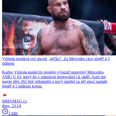
Vémola prodává své slavné „géčko“. Za Mercedes chce téměř 4,5
milionu
Karlos Vémola poslal do prodeje výrazně upravený Mercedes-
AMG G 63, který ho v minulosti doprovázel i k oltáři. Auto má
najeto přes 262 tisíc kilometrů a nový majitel za něj musí zaplatit
téměř 4,5 milionu korun.
MMAMAG.cz
dnes, 23:14
1 min