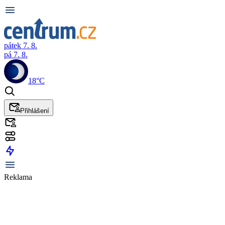
pátek 7. 8.
pá 7. 8.
18°C
Přihlášení
Reklama