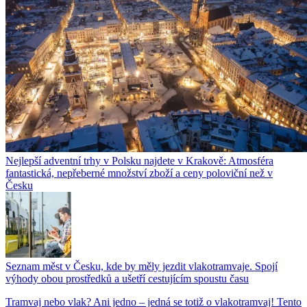
Nejlepší adventní trhy v Polsku najdete v Krakově: Atmosféra
fantastická, nepřeberné množství zboží a ceny poloviční než v
Česku
Seznam měst v Česku, kde by měly jezdit vlakotramvaje. Spojí
výhody obou prostředků a ušetří cestujícím spoustu času
Tramvaj nebo vlak? Ani jedno – jedná se totiž o vlakotramvaj! Tento