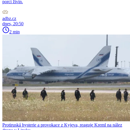
porci živin.
adbz.cz
dnes, 20:50
2 min
Protiruská hysterie a provokace z Kyjeva, reaguje Kreml na nález