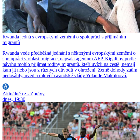
Rwanda jedná s evropskými zeměmi o spolupráci s přijímáním
migrantů
Rwanda vede předběžná jednání s některými evropskými zeměmi o
spolupráci v oblasti migrace, napsala agentura AFP. Kigali by podle
návrhu mohlo přijímat rodiny migrantů, kteří uvízli na cestě, nemají
kam jít nebo jsou z různých důvodů v ohrožení. Země dohody zatím
nedosáhly, uvedla mluvčí rwandské vlády Yolande Makoloová.
Aktuálně.cz - Zprávy
dnes, 19:30