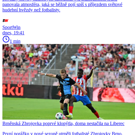
panovala atmosféra, jaká se běžně pojí spíš s příjezdem světové
hudební hvězdy než fotbalisty.
SportWin
dnes, 19:41
1 min
Brněnská Zbrojovka poprvé klopýtla, doma nestačila na Liberec
První porážku v nové sezoně utrpěli fotbalisté Zbrojovky Brno.