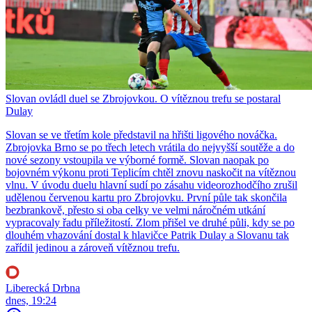
Slovan ovládl duel se Zbrojovkou. O vítěznou trefu se postaral
Dulay
Slovan se ve třetím kole představil na hřišti ligového nováčka.
Zbrojovka Brno se po třech letech vrátila do nejvyšší soutěže a do
nové sezony vstoupila ve výborné formě. Slovan naopak po
bojovném výkonu proti Teplicím chtěl znovu naskočit na vítěznou
vlnu. V úvodu duelu hlavní sudí po zásahu videorozhodčího zrušil
udělenou červenou kartu pro Zbrojovku. První půle tak skončila
bezbrankově, přesto si oba celky ve velmi náročném utkání
vypracovaly řadu příležitostí. Zlom přišel ve druhé půli, kdy se po
dlouhém vhazování dostal k hlavičce Patrik Dulay a Slovanu tak
zařídil jedinou a zároveň vítěznou trefu.
Liberecká Drbna
dnes, 19:24