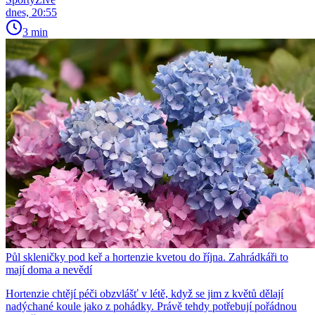
dnes, 20:55
3 min
Půl skleničky pod keř a hortenzie kvetou do října. Zahrádkáři to
mají doma a nevědí
Hortenzie chtějí péči obzvlášť v létě, když se jim z květů dělají
nadýchané koule jako z pohádky. Právě tehdy potřebují pořádnou