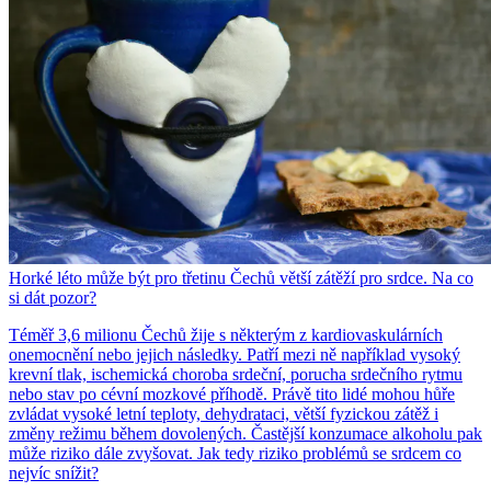
Horké léto může být pro třetinu Čechů větší zátěží pro srdce. Na co
si dát pozor?
Téměř 3,6 milionu Čechů žije s některým z kardiovaskulárních
onemocnění nebo jejich následky. Patří mezi ně například vysoký
krevní tlak, ischemická choroba srdeční, porucha srdečního rytmu
nebo stav po cévní mozkové příhodě. Právě tito lidé mohou hůře
zvládat vysoké letní teploty, dehydrataci, větší fyzickou zátěž i
změny režimu během dovolených. Častější konzumace alkoholu pak
může riziko dále zvyšovat. Jak tedy riziko problémů se srdcem co
nejvíc snížit?