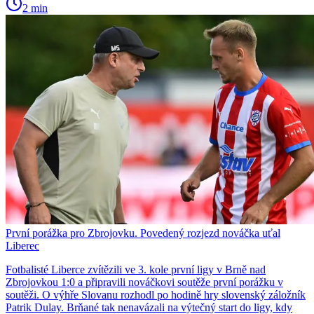
2 min
První porážka pro Zbrojovku. Povedený rozjezd nováčka uťal
Liberec
Fotbalisté Liberce zvítězili ve 3. kole první ligy v Brně nad
Zbrojovkou 1:0 a připravili nováčkovi soutěže první porážku v
soutěži. O výhře Slovanu rozhodl po hodině hry slovenský záložník
Patrik Dulay. Brňané tak nenavázali na výtečný start do ligy, kdy