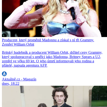
Producent, který proměnil Madonnu a získal s ní tři Grammy.
Zemřel William Orbit
Britský hudebník a producent William Orbit, držitel ceny Grammy,
který spolupracoval s umělci jako Madonna, Britney Spears a U2,
zemřel ve věku 69 let. O jeho úmrtí informovali jeho rodina a
přátelé, napsala agentura AFP.
Aktuálně.cz - Magazín
dnes, 18:22