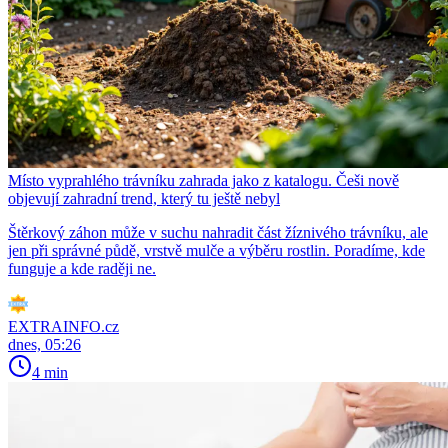
Místo vyprahlého trávníku zahrada jako z katalogu. Češi nově
objevují zahradní trend, který tu ještě nebyl
Štěrkový záhon může v suchu nahradit část žíznivého trávníku, ale
jen při správné půdě, vrstvě mulče a výběru rostlin. Poradíme, kde
funguje a kde raději ne.
EXTRAINFO.cz
dnes, 05:26
4 min