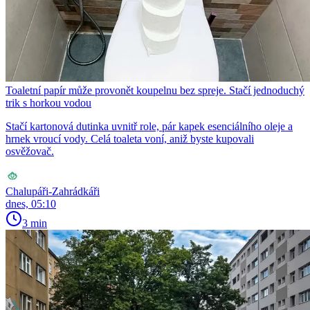
Toaletní papír může provonět koupelnu bez spreje. Stačí jednoduchý
trik s horkou vodou
Stačí kartonová dutinka uvnitř role, pár kapek esenciálního oleje a
hrnek vroucí vody. Celá toaleta voní, aniž byste kupovali
osvěžovač.
Chalupáři-Zahrádkáři
dnes, 05:10
3 min