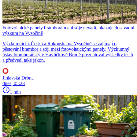
Fotovoltaické panely bramborám ani sóje nevadí, ukazuje dosavadní
výzkum na Vysočině
Výzkumníci z Česka a Rakouska na Vysočině se zajímají o
pěstování brambor a sóji mezi fotovoltaickými panely. Výzkumný
ústav bramborářský v Havlíčkově Brodě prezentoval výsledky testů
a předvedl také jakon.
Jihlavská Drbna
dnes, 05:28
1 min