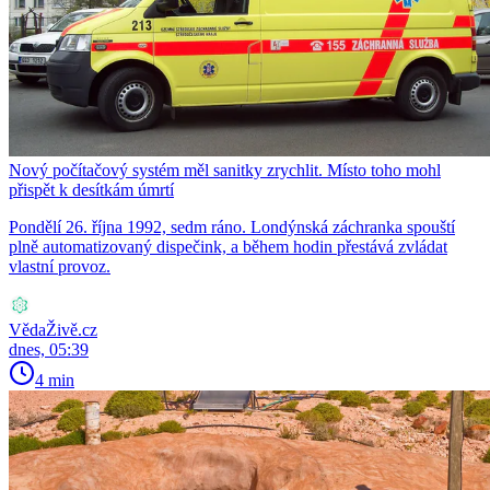
Nový počítačový systém měl sanitky zrychlit. Místo toho mohl
přispět k desítkám úmrtí
Pondělí 26. října 1992, sedm ráno. Londýnská záchranka spouští
plně automatizovaný dispečink, a během hodin přestává zvládat
vlastní provoz.
VědaŽivě.cz
dnes, 05:39
4 min