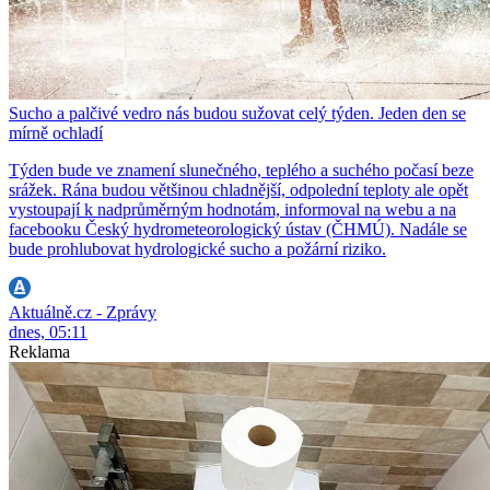
Sucho a palčivé vedro nás budou sužovat celý týden. Jeden den se
mírně ochladí
Týden bude ve znamení slunečného, teplého a suchého počasí beze
srážek. Rána budou většinou chladnější, odpolední teploty ale opět
vystoupají k nadprůměrným hodnotám, informoval na webu a na
facebooku Český hydrometeorologický ústav (ČHMÚ). Nadále se
bude prohlubovat hydrologické sucho a požární riziko.
Aktuálně.cz - Zprávy
dnes, 05:11
Reklama