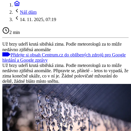
Náš dům
14. 11. 2025, 07:19
2 min
Už brzy udeří krutá sibiřská zima. Podle meteorologů za to může
nedávno zjištěná anomálie
Přidejte si obsah Centrum.cz do oblíbených zdrojů pro Google
hledání a Google zprávy
Už brzy udeří krutá sibiřská zima. Podle meteorologů za to může
nedávno zjištěná anomálie. Připravte se, přátelé – letos to vypadá, že
zima konečně ukáže, co v ní je. Žádné polovičaté mžourání do
deště, žádné bláto místo sněhu.