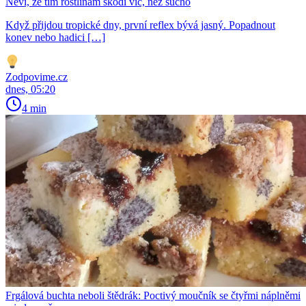
Neví, že tím rostlinám škodí víc, než sucho
Když přijdou tropické dny, první reflex bývá jasný. Popadnout
konev nebo hadici […]
Zodpovime.cz
dnes, 05:20
4 min
Frgálová buchta neboli štědrák: Poctivý moučník se čtyřmi náplněmi