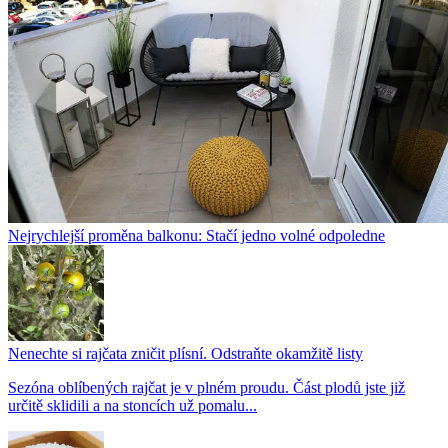
Nejrychlejší proměna balkonu: Stačí jedno volné odpoledne
Nenechte si rajčata zničit plísní. Odstraňte okamžitě listy
Sezóna oblíbených rajčat je v plném proudu. Část plodů jste již
určitě sklidili a na stoncích už pomalu...