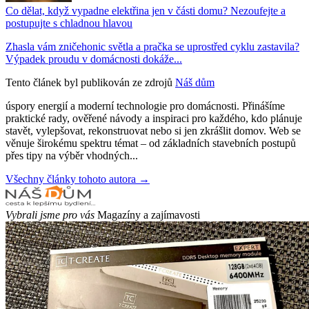
Co dělat, když vypadne elektřina jen v části domu? Nezoufejte a
postupujte s chladnou hlavou
Zhasla vám zničehonic světla a pračka se uprostřed cyklu zastavila?
Výpadek proudu v domácnosti dokáže...
Tento článek byl publikován ze zdrojů
Náš dům
úspory energií a moderní technologie pro domácnosti. Přinášíme
praktické rady, ověřené návody a inspiraci pro každého, kdo plánuje
stavět, vylepšovat, rekonstruovat nebo si jen zkrášlit domov. Web se
věnuje širokému spektru témat – od základních stavebních postupů
přes tipy na výběr vhodných...
Všechny články tohoto autora →
Vybrali jsme pro vás
Magazíny a zajímavosti