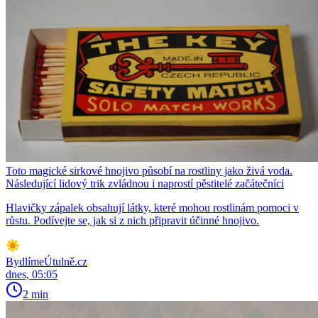
Toto magické sirkové hnojivo působí na rostliny jako živá voda.
Následující lidový trik zvládnou i naprostí pěstitelé začátečníci
Hlavičky zápalek obsahují látky, které mohou rostlinám pomoci v
růstu. Podívejte se, jak si z nich připravit účinné hnojivo.
BydlímeÚtulně.cz
dnes, 05:05
2 min