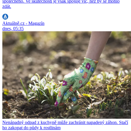
společného. Ve skutečnosti je však spojuje víc, než by se mohlo
zdát.
Aktuálně.cz - Magazín
dnes, 05:35
Nenápadný odpad z kuchyně může zachránit napadený záhon. Stačí
ho zakopat do půdy k rostlinám