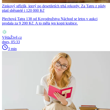
Zinkový střízlík, který po desetiletích trhá rekordy. Za Tatru z půdy
platí sběratelé i 120 000 Kč
Plechová Tatra 138 od Kovodružstva Náchod se letos v aukci
prodala za 9 200 Kč. A to měla jen kopii krabice.
VědaŽivě.cz
dnes, 05:33
3 min