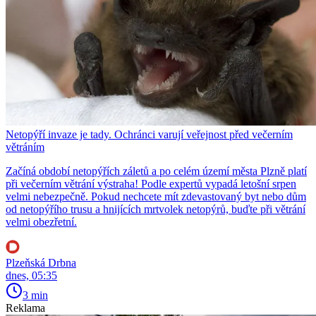
Netopýří invaze je tady. Ochránci varují veřejnost před večerním
větráním
Začíná období netopýřích záletů a po celém území města Plzně platí
při večerním větrání výstraha! Podle expertů vypadá letošní srpen
velmi nebezpečně. Pokud nechcete mít zdevastovaný byt nebo dům
od netopýřího trusu a hnijících mrtvolek netopýrů, buďte při větrání
velmi obezřetní.
Plzeňská Drbna
dnes, 05:35
3 min
Reklama