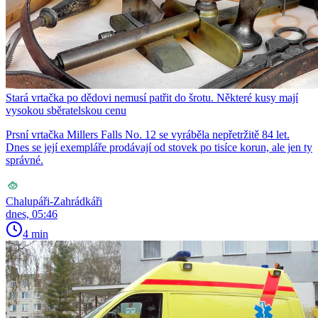
Stará vrtačka po dědovi nemusí patřit do šrotu. Některé kusy mají
vysokou sběratelskou cenu
Prsní vrtačka Millers Falls No. 12 se vyráběla nepřetržitě 84 let.
Dnes se její exempláře prodávají od stovek po tisíce korun, ale jen ty
správné.
Chalupáři-Zahrádkáři
dnes, 05:46
4 min