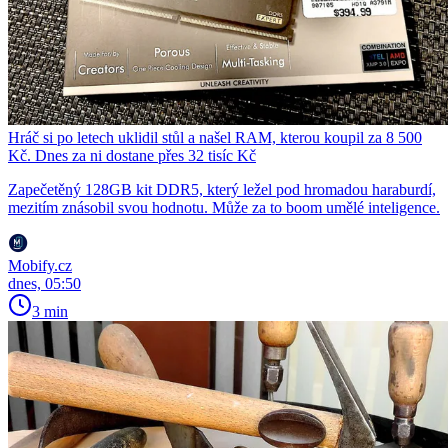
Hráč si po letech uklidil stůl a našel RAM, kterou koupil za 8 500
Kč. Dnes za ni dostane přes 32 tisíc Kč
Zapečetěný 128GB kit DDR5, který ležel pod hromadou haraburdí,
mezitím znásobil svou hodnotu. Může za to boom umělé inteligence.
Mobify.cz
dnes, 05:50
3 min