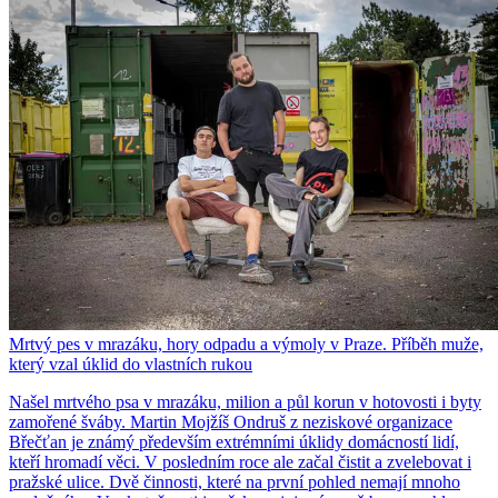
Mrtvý pes v mrazáku, hory odpadu a výmoly v Praze. Příběh muže,
který vzal úklid do vlastních rukou
Našel mrtvého psa v mrazáku, milion a půl korun v hotovosti i byty
zamořené šváby. Martin Mojžíš Ondruš z neziskové organizace
Břečťan je známý především extrémními úklidy domácností lidí,
kteří hromadí věci. V posledním roce ale začal čistit a zvelebovat i
pražské ulice. Dvě činnosti, které na první pohled nemají mnoho