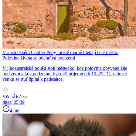
V australském Coober Pedy turisté marně hledají celé město.
Polovina života se odehrává pod zemí
V jihoaustralské poušti stojí městečko, kde polovina obyvatel žije
pod zemí a kde podzemní byt drží příjemných 19–25 °C, zatímco
venku se rtuť šplhá k padesátce.
VědaŽivě.cz
dnes, 05:39
4 min