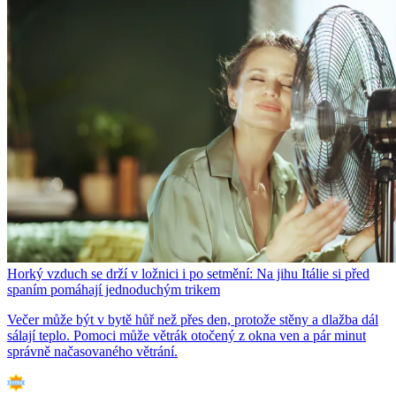
Horký vzduch se drží v ložnici i po setmění: Na jihu Itálie si před
spaním pomáhají jednoduchým trikem
Večer může být v bytě hůř než přes den, protože stěny a dlažba dál
sálají teplo. Pomoci může větrák otočený z okna ven a pár minut
správně načasovaného větrání.