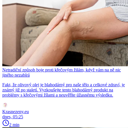
Netradiční způsob boje proti křečovým žilám, když vám na ně nic
jiného nezabírá
Fakt, že olivový olej je blahodárný pro naše tělo a celkové zdraví, je
známý již po staletí. Vyzkoušejte tento blahodárný produkt na
problémy s křečovými žílami a neuvěříte úžasnému výsledku.
Krasnezeny.eu
dnes, 05:25
2 min