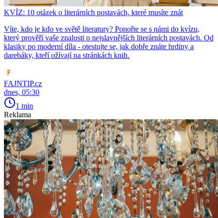
KVÍZ: 10 otázek o literárních postavách, které musíte znát
Víte, kdo je kdo ve světě literatury? Ponořte se s námi do kvízu,
který prověří vaše znalosti o nejslavnějších literárních postavách. Od
klasiky po moderní díla - otestujte se, jak dobře znáte hrdiny a
darebáky, kteří ožívají na stránkách knih.
FAJNTIP.cz
dnes, 05:30
1 min
Reklama