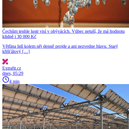
Čechům tenhle lustr visí v obývácích. Vůbec netuší, že má hodnotu
klidně i 30 000 Kč
Většina lidí kolem něj denně projde a ani nezvedne hlavu. Starý
křišťálový […]
Extrafit.cz
dnes, 05:29
4 min