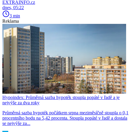
EXTRAINFO.cz
dnes, 05:22
3 min
Reklama
Hypoindex: Průměrná sazba hypoték stoupla popáté v řadě a je
nejvýše za dva roky
Průměrná sazba hypoték počátkem srpna meziměsíčně stoupla o 0,1
procentního bodu na 5,42 procenta. Stoupla popáté v řadě a dostala
se nejvýše za...