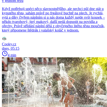
v jednom řezu
Když potřebuji upéct něco slavnostnějšího, ale nechci půl dne stát u
kynutého těsta, sahám právě po frgálové buchtě na plech. Je rychlá,
sytá a díky čtyřem náplním si u nás doma každý najde svůj kousek –
někdo tvarohový, jiný makový, další nedá dopustit na povidla a
ořechy. Právě střídání náplní dělá z obyčejného litého těsta moučník,
který připomene štědrák i valašský koláč v jednom.
Cooky.cz
dnes, 05:15
4 min