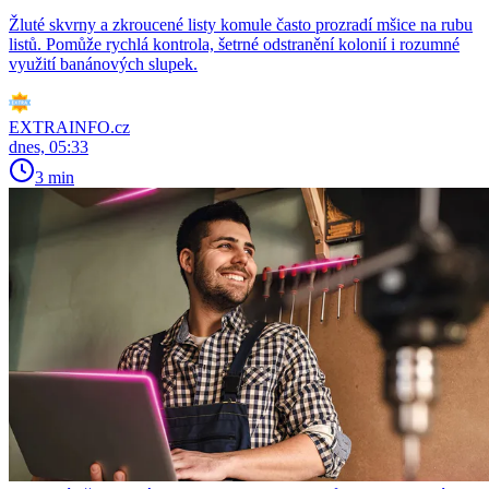
Žluté skvrny a zkroucené listy komule často prozradí mšice na rubu
listů. Pomůže rychlá kontrola, šetrné odstranění kolonií i rozumné
využití banánových slupek.
EXTRAINFO.cz
dnes, 05:33
3 min