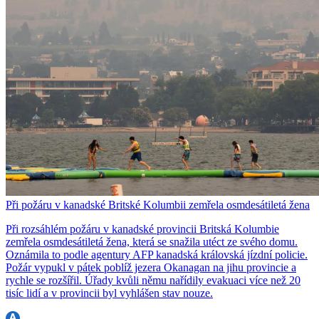
Při požáru v kanadské Britské Kolumbii zemřela osmdesátiletá žena
Při rozsáhlém požáru v kanadské provincii Britská Kolumbie
zemřela osmdesátiletá žena, která se snažila utéct ze svého domu.
Oznámila to podle agentury AFP kanadská královská jízdní policie.
Požár vypukl v pátek poblíž jezera Okanagan na jihu provincie a
rychle se rozšířil. Úřady kvůli němu nařídily evakuaci více než 20
tisíc lidí a v provincii byl vyhlášen stav nouze.