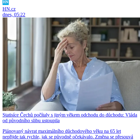
HN.cz
dnes, 05:22
Statisíce Čechů počítaly s jiným věkem odchodu do důchodu: Vláda
od původního slibu ustoupila
Plánovaný návrat maximálního důchodového věku na 65 let
nepřijde tak rychle, jak se původně očekávalo. Změna se přesouvá