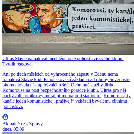
Ultras Slavie namalovali nechtěného expolicistu ze svého klubu.
Tvrdík reagoval
Ani po třech měsících od vyhroceného zápasu v Edenu nemá
fotbalová Slavie klid. Fanouškovská základna z Tribuny Sever ostře
okomentovala nástup bývalého šéfa Ochranné služby Jiřího
Komorouse na post bezpečnostního poradce klubu. Ultras pro něj
nachystali komiksový mural přímo naproti stadionu. „Komorousi, ty
kanále jeden komunistickej, prašivej!“ vzkázali bývalému elitnímu
policistovi.
Aktuálně.cz - Zprávy
dnes, 05:09