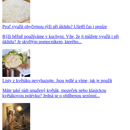
Proč využít obyčejnou rýži při úklidu? Ušetří čas i peníze
Rýži běžně používáme v kuchyni. Víte, že ji můžete využít i při
úklidu? Je skvělým pomocníkem, kterého...
Listy z květáku nevyhazujte. Jsou jedlé a víme, jak je použít
Máte také rádi smažený květák, mozeček nebo klasickou
květákovou polévku? Jedná se o oblíbenou sezónní...