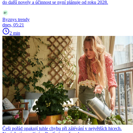
do další novely a účinnost se nyní plánuje od roku 2028.
Byznys trendy
dnes, 05:21
2 min
Češi pořád opakují tuhle chybu při zálévání v největších hicech.