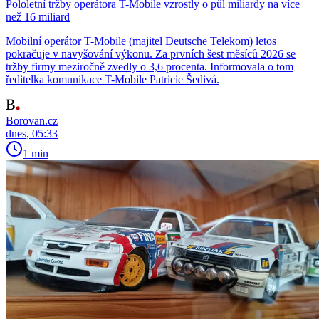
Pololetní tržby operátora T-Mobile vzrostly o půl miliardy na více
než 16 miliard
Mobilní operátor T-Mobile (majitel Deutsche Telekom) letos
pokračuje v navyšování výkonu. Za prvních šest měsíců 2026 se
tržby firmy meziročně zvedly o 3,6 procenta. Informovala o tom
ředitelka komunikace T-Mobile Patricie Šedivá.
Borovan.cz
dnes, 05:33
1 min