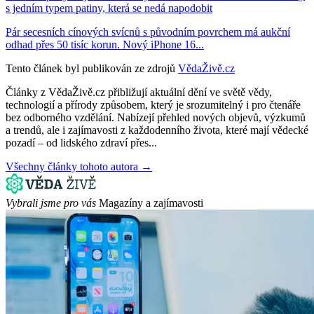
s jedním typem patiny, která se nedá napodobit
Pár secesních cínových svícnů s původním povrchem má aukční
odhad přes 50 tisíc korun. Nový iPhone 16...
Tento článek byl publikován ze zdrojů
VědaŽivě.cz
Články z VědaŽivě.cz přibližují aktuální dění ve světě vědy,
technologií a přírody způsobem, který je srozumitelný i pro čtenáře
bez odborného vzdělání. Nabízejí přehled nových objevů, výzkumů
a trendů, ale i zajímavosti z každodenního života, které mají vědecké
pozadí – od lidského zdraví přes...
Všechny články tohoto autora →
Vybrali jsme pro vás
Magazíny a zajímavosti