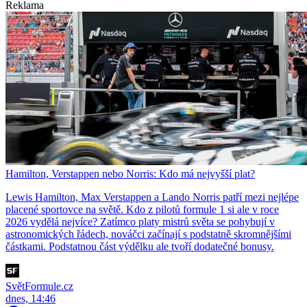
Reklama
Hamilton, Verstappen nebo Norris: Kdo má nejvyšší plat?
Lewis Hamilton, Max Verstappen a Lando Norris patří mezi nejlépe
placené sportovce na světě. Kdo z pilotů formule 1 si ale v roce
2026 vydělá nejvíce? Zatímco platy mistrů světa se pohybují v
astronomických řádech, nováčci začínají s podstatně skromnějšími
částkami. Podstatnou část výdělku ale tvoří dodatečné bonusy.
SvětFormule.cz
dnes, 14:46