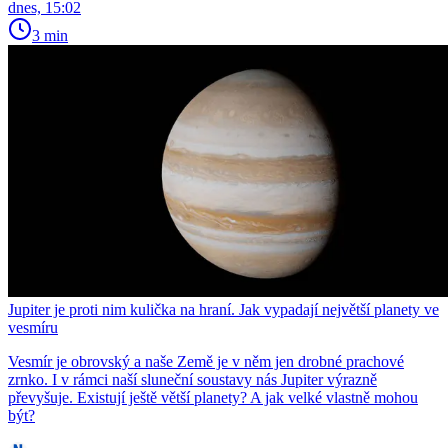
dnes, 15:02
3 min
Jupiter je proti nim kulička na hraní. Jak vypadají největší planety ve
vesmíru
Vesmír je obrovský a naše Země je v něm jen drobné prachové
zrnko. I v rámci naší sluneční soustavy nás Jupiter výrazně
převyšuje. Existují ještě větší planety? A jak velké vlastně mohou
být?