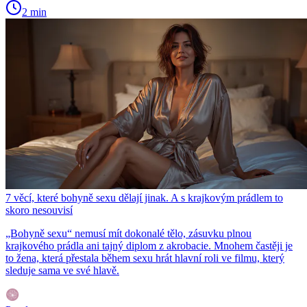
2 min
7 věcí, které bohyně sexu dělají jinak. A s krajkovým prádlem to
skoro nesouvisí
„Bohyně sexu“ nemusí mít dokonalé tělo, zásuvku plnou
krajkového prádla ani tajný diplom z akrobacie. Mnohem častěji je
to žena, která přestala během sexu hrát hlavní roli ve filmu, který
sleduje sama ve své hlavě.