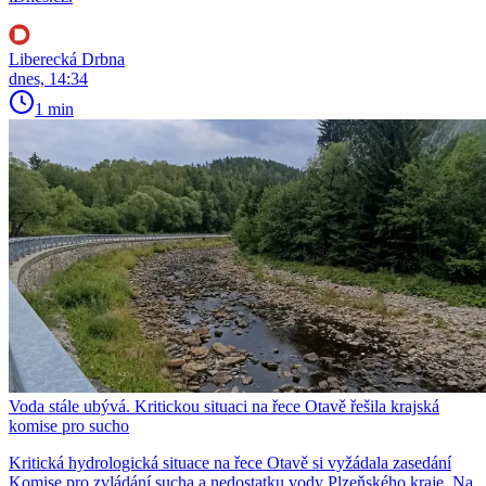
Liberecká Drbna
dnes, 14:34
1 min
Voda stále ubývá. Kritickou situaci na řece Otavě řešila krajská
komise pro sucho
Kritická hydrologická situace na řece Otavě si vyžádala zasedání
Komise pro zvládání sucha a nedostatku vody Plzeňského kraje. Na