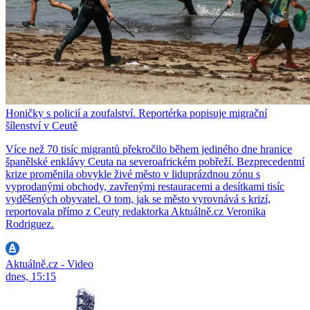
Honičky s policií a zoufalství. Reportérka popisuje migrační
šílenství v Ceutě
Více než 70 tisíc migrantů překročilo během jediného dne hranice
španělské enklávy Ceuta na severoafrickém pobřeží. Bezprecedentní
krize proměnila obvykle živé město v liduprázdnou zónu s
vyprodanými obchody, zavřenými restauracemi a desítkami tisíc
vyděšených obyvatel. O tom, jak se město vyrovnává s krizí,
reportovala přímo z Ceuty redaktorka Aktuálně.cz Veronika
Rodriguez.
Aktuálně.cz - Video
dnes, 15:15