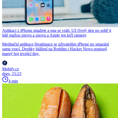
Aplikaci z iPhonu smažete a ona se vrátí. Už čtvrtý den po sobě ji
lidé mažou znovu a znovu a Apple jen krčí rameny
Meditační aplikace Headspace se uživatelům iPhone po smazání
sama vrací. Desítky hlášení na Redditu i Hacker News popisují
marný boj trvající dny.
Mobify.cz
dnes, 15:23
4 min