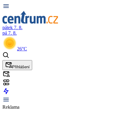
pátek 7. 8.
pá 7. 8.
26°C
Přihlášení
Reklama