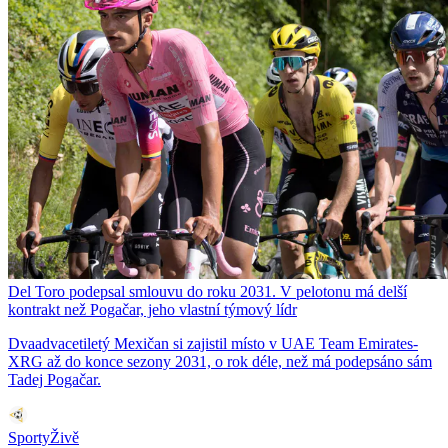
Del Toro podepsal smlouvu do roku 2031. V pelotonu má delší
kontrakt než Pogačar, jeho vlastní týmový lídr
Dvaadvacetiletý Mexičan si zajistil místo v UAE Team Emirates-
XRG až do konce sezony 2031, o rok déle, než má podepsáno sám
Tadej Pogačar.
SportyŽivě