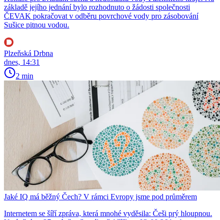
základě jejího jednání bylo rozhodnuto o žádosti společnosti
ČEVAK pokračovat v odběru povrchové vody pro zásobování
Sušice pitnou vodou.
Plzeňská Drbna
dnes, 14:31
2 min
Jaké IQ má běžný Čech? V rámci Evropy jsme pod průměrem
Internetem se šíří zpráva, která mnohé vyděsila: Češi prý hloupnou.