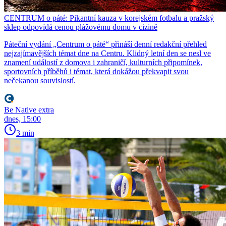
CENTRUM o páté: Pikantní kauza v korejském fotbalu a pražský
sklep odpovídá cenou plážovému domu v cizině
Páteční vydání „Centrum o páté“ přináší denní redakční přehled
nejzajímavějších témat dne na Centru. Klidný letní den se nesl ve
znamení událostí z domova i zahraničí, kulturních připomínek,
sportovních příběhů i témat, která dokážou překvapit svou
nečekanou souvislostí.
Be Native extra
dnes, 15:00
3 min