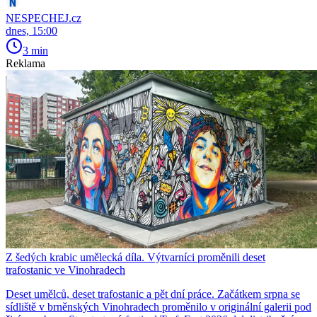
NESPECHEJ.cz
dnes, 15:00
3 min
Reklama
Z šedých krabic umělecká díla. Výtvarníci proměnili deset
trafostanic ve Vinohradech
Deset umělců, deset trafostanic a pět dní práce. Začátkem srpna se
sídliště v brněnských Vinohradech proměnilo v originální galerii pod