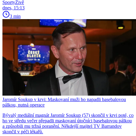
SportyŽivě
dnes, 15:13
3 min
Jaromír Soukup v krvi: Maskovaní muži ho napadli basebalovou
pálkou, nutná operace
Bývalý mediální magnát Jaromír Soukup (57) skončil v krvi poté, co
ho ve středu večer přepadli maskovaní útočníci basebalovou pálkou
a způsobili mu tržná poranění. Někdejší majitel TV Barrandov
skončil v péči lékařů.