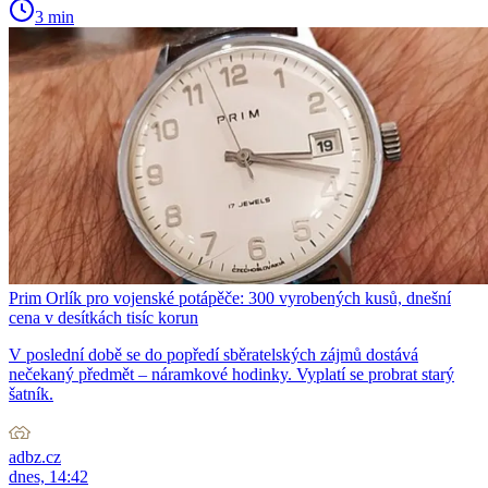
3 min
Prim Orlík pro vojenské potápěče: 300 vyrobených kusů, dnešní
cena v desítkách tisíc korun
V poslední době se do popředí sběratelských zájmů dostává
nečekaný předmět – náramkové hodinky. Vyplatí se probrat starý
šatník.
adbz.cz
dnes, 14:42