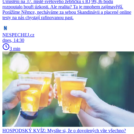
Umístění na 37. místě světového žebříčku s IQ 99,36 bodu
rozpoutalo bouři úzkosti. Ale realita? Ta je mnohem zajímavější.
Porážíme Němce, necháváme za sebou Skandinávii a placené online
testy na nás chystají rafinovanou past.
NESPECHEJ.cz
dnes, 14:30
3 min
HOSPODSKÝ KVÍZ: Myslíte si, že o dovolených víte všechno?