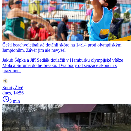
Čeští beachvolejbalisté dotáhli skóre na 14:14 proti olympijským
šampionům. Závěr jim ale nevyšel
Jakub Šépka a Jiří Sedlák dotlačili v Hamburku olympijské vítěze
Mola a Søruma do tie-breaku. Dva body od senzace skončili s
prázdnou.
SportyŽivě
dnes, 14:56
3 min