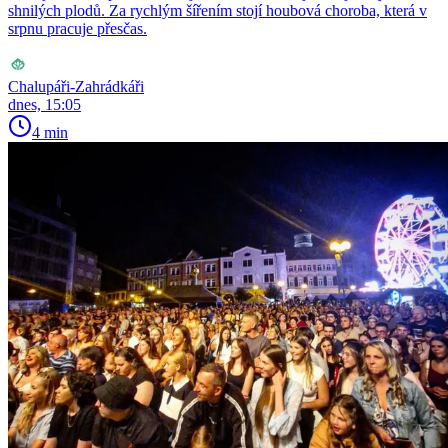
shnilých plodů. Za rychlým šířením stojí houbová choroba, která v
srpnu pracuje přesčas.
Chalupáři-Zahrádkáři
dnes, 15:05
4 min