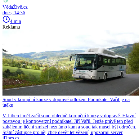
VědaŽivě.cz
dnes, 14:36
4 min
Reklama
Soud v korupční kauze v dopravě odložen. Podnikatel Vařil je na
útěku
V Liberci měl začít soud ohledně korupční kauzy v dopravě. Hlavní
postavou je kontroverzní podnikatel Jiří Vařil. Jenže právě ten před
zahájením líčení zmizel neznámo kam a soud tak musel být odročen.
Státní zástupce pro něj chce devět let vězení, upozornil server
iDnes.cz.