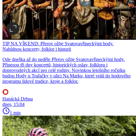
TIP NA VÍKEND: Přerov ožije Svatovavřineckými hody.
Nabídnou koncerty, folklor i historii
Ode dneška až do neděle Přerov ožije Svatovavřineckými hody.
Přinesou tři dny koncertů, historických oslav, folkloru i
doprovodných akcí pro celé rodiny. Novinkou letošního ročníku
budou Hody u Trafačky v ulici Na Marku, které vrátí do hodového
programu lidové tradice, kroje a folklor.
Hanácká Drbna
dnes, 15:04
1 min