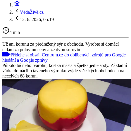
VědaŽivě.cz
12. 6. 2026, 05:19
4 min
Už ani korunu za předražený sýr z obchodu. Vyrobte si domácí
eidam za polovinu ceny a ze dvou surovin
Přidejte si obsah Centrum.cz do oblíbených zdrojů pro Google
hledání a Google zprávy
Půlkilo tučného tvarohu, kostka másla a špetka jedlé sody. Základní
várka domácího taveného výrobku vyjde v českých obchodech na
necelých 68 korun.