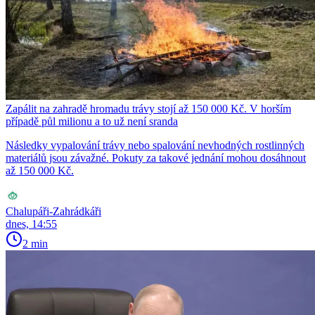
Zapálit na zahradě hromadu trávy stojí až 150 000 Kč. V horším
případě půl milionu a to už není sranda
Následky vypalování trávy nebo spalování nevhodných rostlinných
materiálů jsou závažné. Pokuty za takové jednání mohou dosáhnout
až 150 000 Kč.
Chalupáři-Zahrádkáři
dnes, 14:55
2 min