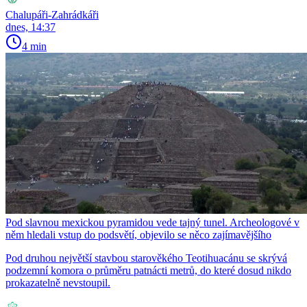
Chalupáři-Zahrádkáři
dnes, 14:37
4 min
Pod slavnou mexickou pyramidou vede tajný tunel. Archeologové v
něm hledali vstup do podsvětí, objevilo se něco zajímavějšího
Pod druhou největší stavbou starověkého Teotihuacánu se skrývá
podzemní komora o průměru patnácti metrů, do které dosud nikdo
prokazatelně nevstoupil.