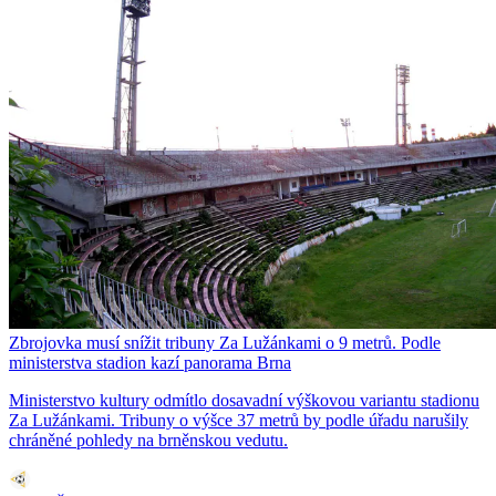
Zbrojovka musí snížit tribuny Za Lužánkami o 9 metrů. Podle
ministerstva stadion kazí panorama Brna
Ministerstvo kultury odmítlo dosavadní výškovou variantu stadionu
Za Lužánkami. Tribuny o výšce 37 metrů by podle úřadu narušily
chráněné pohledy na brněnskou vedutu.