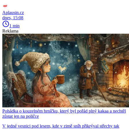
Aplausin.cz
dnes, 15:08
1 min
Reklama
Pohádka o kouzelném hrníčku, který byl pořád plný kakaa a nechtěl
zůstat jen na poličce
V jedné vesnici pod lesem, kde v zimě sníh přikrýval střechy tak