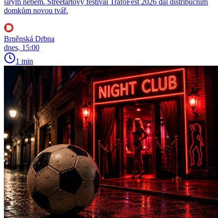
širým nebem. Streetartový festival TrafoFest 2026 dal distribučním
domkům novou tvář.
Brněnská Drbna
dnes, 15:00
1 min