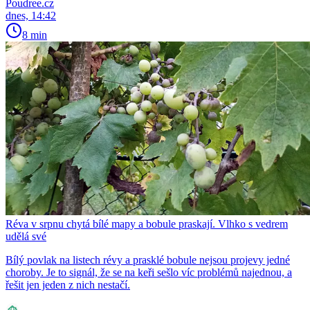
Poudree.cz
dnes, 14:42
8 min
Réva v srpnu chytá bílé mapy a bobule praskají. Vlhko s vedrem
udělá své
Bílý povlak na listech révy a prasklé bobule nejsou projevy jedné
choroby. Je to signál, že se na keři sešlo víc problémů najednou, a
řešit jen jeden z nich nestačí.