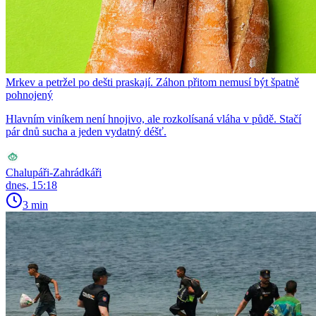
Mrkev a petržel po dešti praskají. Záhon přitom nemusí být špatně
pohnojený
Hlavním viníkem není hnojivo, ale rozkolísaná vláha v půdě. Stačí
pár dnů sucha a jeden vydatný déšť.
Chalupáři-Zahrádkáři
dnes, 15:18
3 min