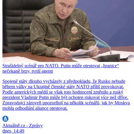
Strašidelný scénář pro NATO. Putin může otestovat „hranice“
nečekaně brzy, tvrdí agenti
Spojené státy dlouho vycházely z předpokladu, že Rusko nebude
během války na Ukrajině členské státy NATO příliš provokovat.
Podle amerických médií se však toto hodnocení změnilo a ruský
prezident Vladimir Putin může být ochoten riskovat více než dříve.
Zpravodajci zároveň upozorňují na několik scénářů, jak by Moskva
mohla odhodlání aliance otestovat.
Aktuálně.cz - Zprávy
dnes, 14:49