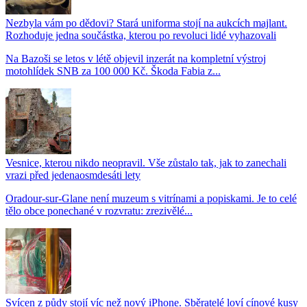
Nezbyla vám po dědovi? Stará uniforma stojí na aukcích majlant.
Rozhoduje jedna součástka, kterou po revoluci lidé vyhazovali
Na Bazoši se letos v létě objevil inzerát na kompletní výstroj
motohlídek SNB za 100 000 Kč. Škoda Fabia z...
Vesnice, kterou nikdo neopravil. Vše zůstalo tak, jak to zanechali
vrazi před jedenaosmdesáti lety
Oradour-sur-Glane není muzeum s vitrínami a popiskami. Je to celé
tělo obce ponechané v rozvratu: zrezivělé...
Svícen z půdy stojí víc než nový iPhone. Sběratelé loví cínové kusy