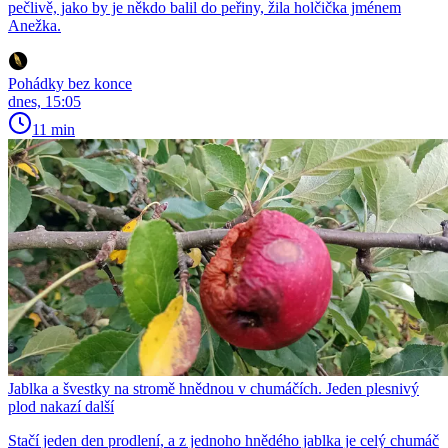
pečlivě, jako by je někdo balil do peřiny, žila holčička jménem
Anežka.
Pohádky bez konce
dnes, 15:05
11 min
Jablka a švestky na stromě hnědnou v chumáčích. Jeden plesnivý
plod nakazí další
Stačí jeden den prodlení, a z jednoho hnědého jablka je celý chumáč