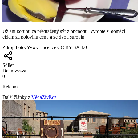
Už ani korunu za předražený sýr z obchodu. Vyrobte si domácí
eidam za polovinu ceny a ze dvou surovin
Zdroj
:
Foto: Yvwv - licence CC BY-SA 3.0
Sdílet
Denní
výzva
0
Reklama
Další články z
VědaŽivě.cz