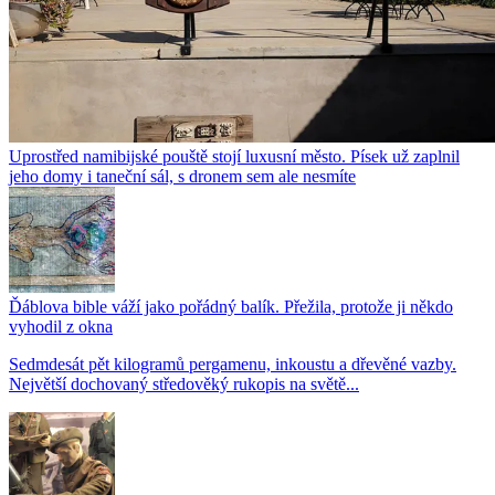
Uprostřed namibijské pouště stojí luxusní město. Písek už zaplnil
jeho domy i taneční sál, s dronem sem ale nesmíte
Ďáblova bible váží jako pořádný balík. Přežila, protože ji někdo
vyhodil z okna
Sedmdesát pět kilogramů pergamenu, inkoustu a dřevěné vazby.
Největší dochovaný středověký rukopis na světě...