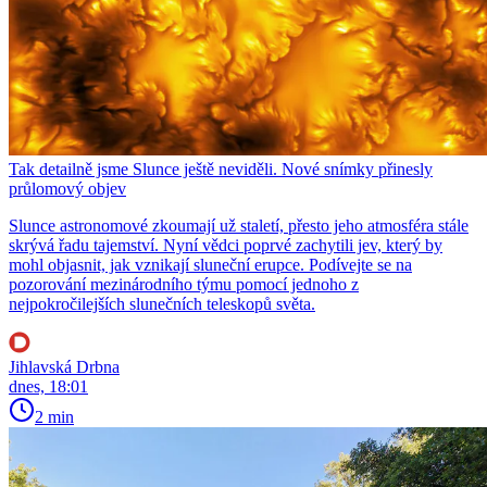
Tak detailně jsme Slunce ještě neviděli. Nové snímky přinesly
průlomový objev
Slunce astronomové zkoumají už staletí, přesto jeho atmosféra stále
skrývá řadu tajemství. Nyní vědci poprvé zachytili jev, který by
mohl objasnit, jak vznikají sluneční erupce. Podívejte se na
pozorování mezinárodního týmu pomocí jednoho z
nejpokročilejších slunečních teleskopů světa.
Jihlavská Drbna
dnes, 18:01
2 min