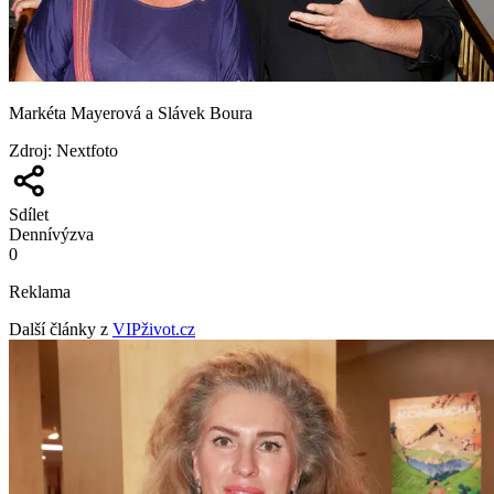
Markéta Mayerová a Slávek Boura
Zdroj
:
Nextfoto
Sdílet
Denní
výzva
0
Reklama
Další články z
VIPživot.cz