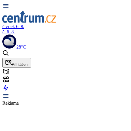
čtvrtek 6. 8.
čt 6. 8.
28°C
Přihlášení
Reklama