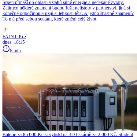
Srpen přináší do oblasti vztahů silné energie a nečekané zvraty.
Zatímco některá znamení budou řešit nejistoty v partnerství, jiná si
konečně odpočinou a užijí si lehkosti léta. A jedno šťastné znamení?
To má před sebou setkání, které změní celý život.
FAJNTIP.cz
dnes, 18:15
6 min
Baterie za 85 000 Kč si vytiskl na 3D tiskárně za 2 000 Kč. Student