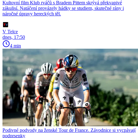
Kultovní film Klub rváčů s Bradem Pittem skrývá překvapivé
zákulisí. Natáčení provázely hádky se studiem, skutečné rány i
náročné úpravy hereckých těl.
V Telce
dnes, 17:50
4 min
Podivné podvody na ženské Tour de France. Závodnice si vycpávají
podprsenky