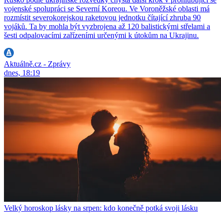
vojenské spolupráci se Severní Koreou. Ve Voroněžské oblasti má
rozmístit severokorejskou raketovou jednotku čítající zhruba 90
vojáků. Ta by mohla být vyzbrojena až 120 balistickými střelami a
šesti odpalovacími zařízeními určenými k útokům na Ukrajinu.
Aktuálně.cz - Zprávy
dnes, 18:19
Velký horoskop lásky na srpen: kdo konečně potká svoji lásku