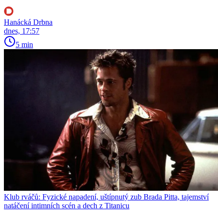
Hanácká Drbna
dnes, 17:57
5 min
Klub rváčů: Fyzické napadení, uštípnutý zub Brada Pitta, tajemství
natáčení intimních scén a dech z Titanicu