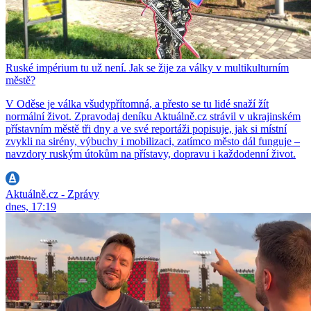
Ruské impérium tu už není. Jak se žije za války v multikulturním
městě?
V Oděse je válka všudypřítomná, a přesto se tu lidé snaží žít
normální život. Zpravodaj deníku Aktuálně.cz strávil v ukrajinském
přístavním městě tři dny a ve své reportáži popisuje, jak si místní
zvykli na sirény, výbuchy i mobilizaci, zatímco město dál funguje –
navzdory ruským útokům na přístavy, dopravu i každodenní život.
Aktuálně.cz - Zprávy
dnes, 17:19