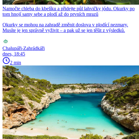
Namočte chleba do kbelíku a přidejte půl lahvičky jódu. Okurky po
tom hnojí samy sebe a plodí až do prvních mrazů
Okurky se mohou na zahradě změnit doslova v plodící nezmary.
Musíte je jen správně vyživit – a pak už se jen těšit z výsledků.
Chalupáři-Zahrádkáři
dnes, 18:45
2 min