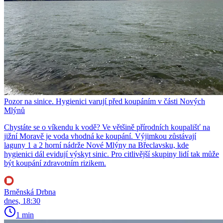
Pozor na sinice. Hygienici varují před koupáním v části Nových
Mlýnů
Chystáte se o víkendu k vodě? Ve většině přírodních koupališť na
jižní Moravě je voda vhodná ke koupání. Výjimkou zůstávají
laguny 1 a 2 horní nádrže Nové Mlýny na Břeclavsku, kde
hygienici dál evidují výskyt sinic. Pro citlivější skupiny lidí tak může
být koupání zdravotním rizikem.
Brněnská Drbna
dnes, 18:30
1 min