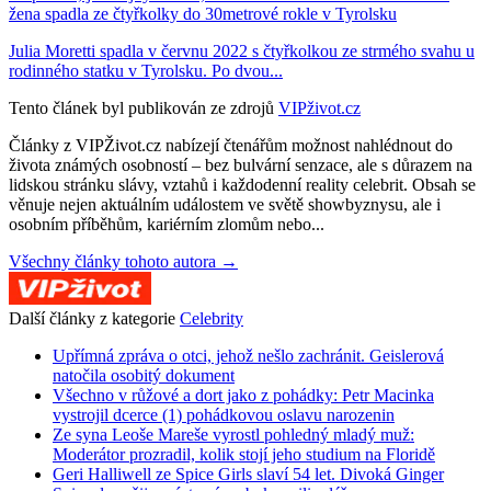
žena spadla ze čtyřkolky do 30metrové rokle v Tyrolsku
Julia Moretti spadla v červnu 2022 s čtyřkolkou ze strmého svahu u
rodinného statku v Tyrolsku. Po dvou...
Tento článek byl publikován ze zdrojů
VIPživot.cz
Články z VIPŽivot.cz nabízejí čtenářům možnost nahlédnout do
života známých osobností – bez bulvární senzace, ale s důrazem na
lidskou stránku slávy, vztahů i každodenní reality celebrit. Obsah se
věnuje nejen aktuálním událostem ve světě showbyznysu, ale i
osobním příběhům, kariérním zlomům nebo...
Všechny články tohoto autora →
Další články z kategorie
Celebrity
Upřímná zpráva o otci, jehož nešlo zachránit. Geislerová
natočila osobitý dokument
Všechno v růžové a dort jako z pohádky: Petr Macinka
vystrojil dcerce (1) pohádkovou oslavu narozenin
Ze syna Leoše Mareše vyrostl pohledný mladý muž:
Moderátor prozradil, kolik stojí jeho studium na Floridě
Geri Halliwell ze Spice Girls slaví 54 let. Divoká Ginger