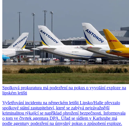
Spolková prokuratura má podezření na pokus o vyvolání exploze na
lipském letišti
Vyšetřování incidentu na německém letišti Lipsko/Halle převzalo
spolkové státní zastupitelství, které se zabývá nejzávažnější
kriminalitou týkající se například ohrožení bezpečnosti. Informovala
o tom ve čtvrtek agentura DPA. Úřad se sídlem v Karlsruhe má
podle agentury podezření na úmyslný pokus o způsobení exploze.