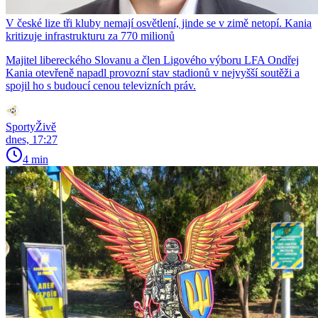
V české lize tři kluby nemají osvětlení, jinde se v zimě netopí. Kania
kritizuje infrastrukturu za 770 milionů
Majitel libereckého Slovanu a člen Ligového výboru LFA Ondřej
Kania otevřeně napadl provozní stav stadionů v nejvyšší soutěži a
spojil ho s budoucí cenou televizních práv.
SportyŽivě
dnes, 17:27
4 min