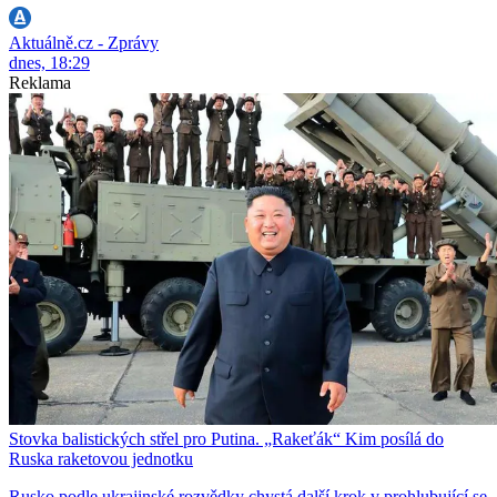
Aktuálně.cz - Zprávy
dnes, 18:29
Reklama
Stovka balistických střel pro Putina. „Rakeťák“ Kim posílá do
Ruska raketovou jednotku
Rusko podle ukrajinské rozvědky chystá další krok v prohlubující se