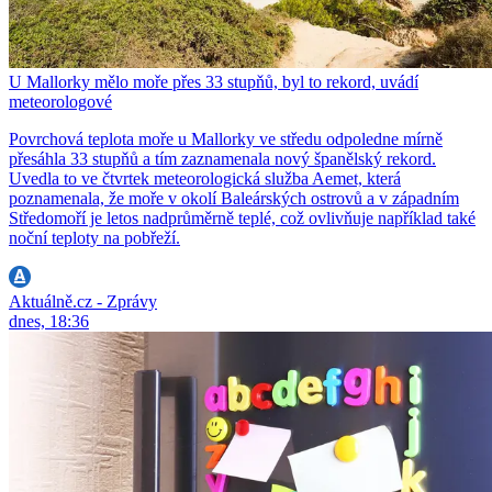
U Mallorky mělo moře přes 33 stupňů, byl to rekord, uvádí
meteorologové
Povrchová teplota moře u Mallorky ve středu odpoledne mírně
přesáhla 33 stupňů a tím zaznamenala nový španělský rekord.
Uvedla to ve čtvrtek meteorologická služba Aemet, která
poznamenala, že moře v okolí Baleárských ostrovů a v západním
Středomoří je letos nadprůměrně teplé, což ovlivňuje například také
noční teploty na pobřeží.
Aktuálně.cz - Zprávy
dnes, 18:36