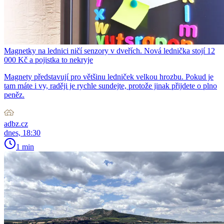
Magnetky na lednici ničí senzory v dveřích. Nová lednička stojí 12
000 Kč a pojistka to nekryje
Magnety představují pro většinu ledniček velkou hrozbu. Pokud je
tam máte i vy, raději je rychle sundejte, protože jinak přijdete o plno
peněz.
adbz.cz
dnes, 18:30
1 min