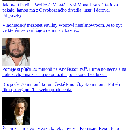
Jak bydlí Pavlína Wolfová: V bytě jí visí Mona Lisa z Císařova
pekaře, lampu má z Osvobozeného divadla, lustr jí daroval
Filipovský
Vinohradský mezonet Pavlíny Wolfové není showroom. Je to byt,
ve kterém se vaří, žije s dětmi, a z každé...
Pomeje si půjčil 20 milionů na Andělskou tvář. Firma ho nechala na
holičkách, kina zůstala poloprázdná, on skončil v dluzích
Rozpočet 70 milionů korun, české kinotržby 4,6 milionu. Příběh
filmu, který pohřbil svého producenta.
Že přežila, je dvojitý zázrak, řekla hvězda Komisaře Rexe. Jeho