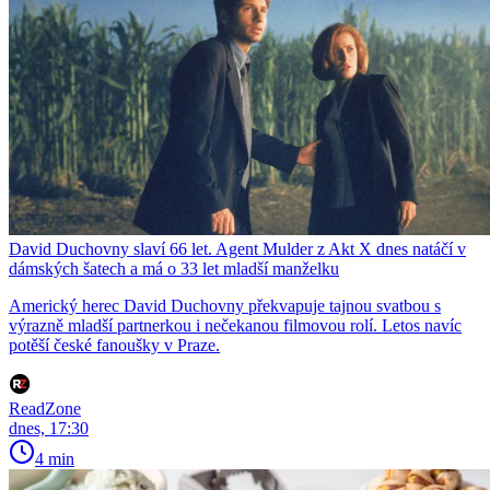
David Duchovny slaví 66 let. Agent Mulder z Akt X dnes natáčí v
dámských šatech a má o 33 let mladší manželku
Americký herec David Duchovny překvapuje tajnou svatbou s
výrazně mladší partnerkou i nečekanou filmovou rolí. Letos navíc
potěší české fanoušky v Praze.
ReadZone
dnes, 17:30
4 min