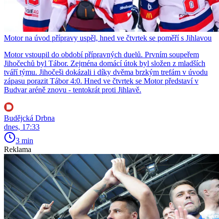
Motor na úvod přípravy uspěl, hned ve čtvrtek se poměří s Jihlavou
Motor vstoupil do období přípravných duelů. Prvním soupeřem
Jihočechů byl Tábor. Zejména domácí útok byl složen z mladších
tváří týmu. Jihočeši dokázali i díky dvěma brzkým trefám v úvodu
zápasu porazit Tábor 4:0. Hned ve čtvrtek se Motor představí v
Budvar aréně znovu - tentokrát proti Jihlavě.
Budějcká Drbna
dnes, 17:33
3 min
Reklama