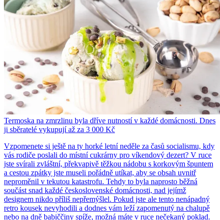
Termoska na zmrzlinu byla dříve nutností v každé domácnosti. Dnes
ji sběratelé vykupují až za 3 000 Kč
Vzpomenete si ještě na ty horké letní neděle za časů socialismu, kdy
vás rodiče poslali do místní cukrárny pro víkendový dezert? V ruce
jste svírali zvláštní, překvapivě těžkou nádobu s korkovým špuntem
a cestou zpátky jste museli pořádně utíkat, aby se obsah uvnitř
neproměnil v tekutou katastrofu. Tehdy to byla naprosto běžná
součást snad každé československé domácnosti, nad jejímž
designem nikdo příliš nepřemýšlel. Pokud jste ale tento nenápadný
retro kousek nevyhodili a dodnes vám leží zapomenutý na chalupě
nebo na dně babiččiny spíže, možná máte v ruce nečekaný poklad.