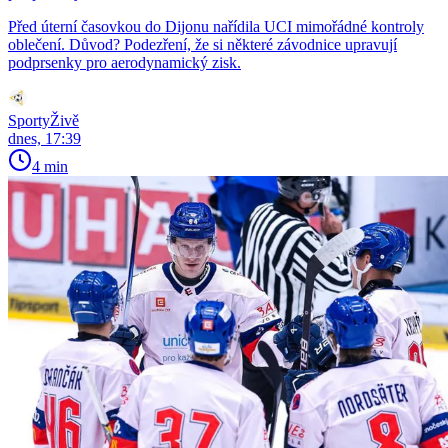
Před úterní časovkou do Dijonu nařídila UCI mimořádné kontroly
oblečení. Důvod? Podezření, že si některé závodnice upravují
podprsenky pro aerodynamický zisk.
SportyŽivě
dnes, 17:39
4 min