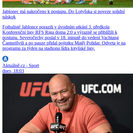
Jablonec má nakročeno k postupu. Do Lotyšska si poveze solidní
náskok
Fotbalisté Jablonce porazili v úvodním utkání 3. předkola
Konferenční ligy RFS Riga doma 2:0 a výrazně se přiblížili k
postupu. Severočechy poslal v 18. minutě do vedení Vachtang
Čanturišvili a po pauze přidal pojistku Matěj Polidar. Odveta je na
programu za týden na stadionu lídra lotyšské ligy.
Aktuálně.cz - Sport
dnes, 18:03