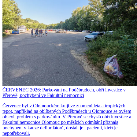
ČERVENEC 2026: Parkování na Poděbradech, obří investice v
Přerově, pochybení ve Fakultní nemocnici
Červenec byl v Olomouckém kraji ve znamení léta a tropických
tepot, například na oblíbených Poděbradech u Olomouce se ovšem
objevil problém s parkováním. V Přerově se chystá obří investice a
Fakultní nemocnice Olomouc po měsících odmítání přiznala
pochybení v kauze defibrilátorů, dostali je i pacienti, kteří je
nepotřebovali.