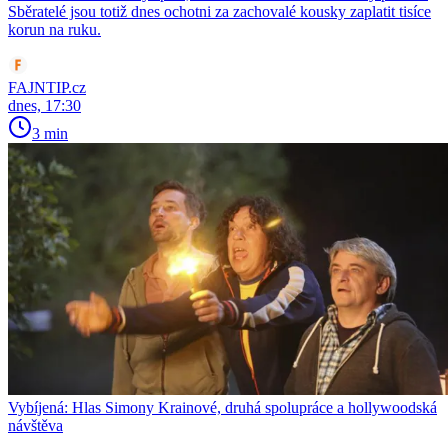
Sběratelé jsou totiž dnes ochotni za zachovalé kousky zaplatit tisíce
korun na ruku.
FAJNTIP.cz
dnes, 17:30
3 min
Vybíjená: Hlas Simony Krainové, druhá spolupráce a hollywoodská
návštěva