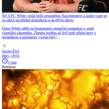
Šéf UFC White vzdal hold zesnulému Nascimentovi a krátce nato se
na sítích pochlubil doutníkem a skvělým dnem
Dana White sdílel na Instagramu smuteční oznámení o smrti
vlastního zápasníka. Zhruba hodinu až dvě poté přidal story s
doutníkem a popiskem „Great Day“.
SportyŽivě
dnes, 18:01
3 min
Reklama