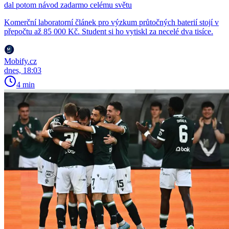
dal potom návod zadarmo celému světu
Komerční laboratorní článek pro výzkum průtočných baterií stojí v
přepočtu až 85 000 Kč. Student si ho vytiskl za necelé dva tisíce.
Mobify.cz
dnes, 18:03
4 min