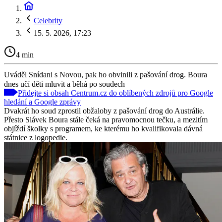
Celebrity
15. 5. 2026, 17:23
4 min
Uváděl Snídani s Novou, pak ho obvinili z pašování drog. Boura
dnes učí děti mluvit a běhá po soudech
Přidejte si obsah Centrum.cz do oblíbených zdrojů pro Google
hledání a Google zprávy
Dvakrát ho soud zprostil obžaloby z pašování drog do Austrálie.
Přesto Slávek Boura stále čeká na pravomocnou tečku, a mezitím
objíždí školky s programem, ke kterému ho kvalifikovala dávná
státnice z logopedie.