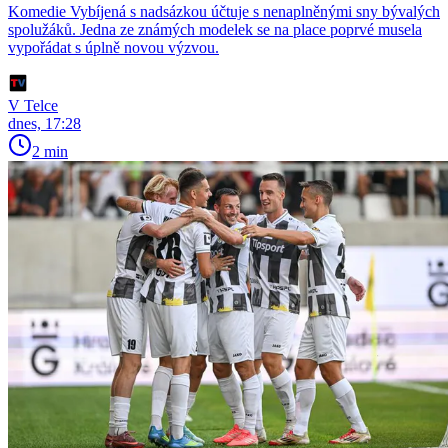
Komedie Vybíjená s nadsázkou účtuje s nenaplněnými sny bývalých
spolužáků. Jedna ze známých modelek se na place poprvé musela
vypořádat s úplně novou výzvou.
V Telce
dnes, 17:28
2 min