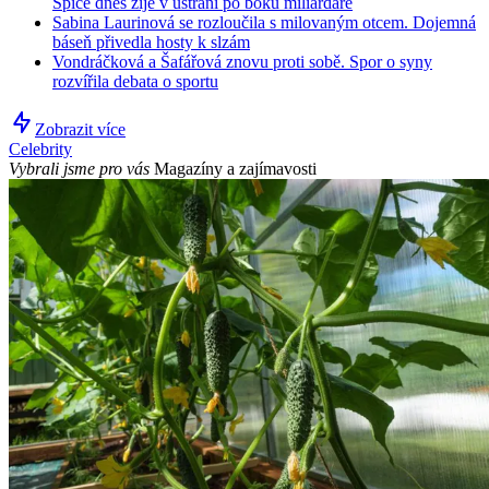
Spice dnes žije v ústraní po boku miliardáře
Sabina Laurinová se rozloučila s milovaným otcem. Dojemná
báseň přivedla hosty k slzám
Vondráčková a Šafářová znovu proti sobě. Spor o syny
rozvířila debata o sportu
Zobrazit více
Celebrity
Vybrali jsme pro vás
Magazíny a zajímavosti