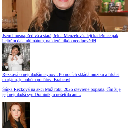
Jsem hnusná, šedivá a stará, řekla Menzelová. Její kadeřnice pak
hejtrům dala ultimátum, na které nikdo neodpověděl
Rezková o nejmladším synovi: Po nocích skládá muziku a frká si
marjánu, je bohém po tátovi Brabcovi
Šárka Rezková na akci Muž roku 2026 otevřeně popsala, čím žije
její nejmladší syn Dominik, a nešetřila ani...