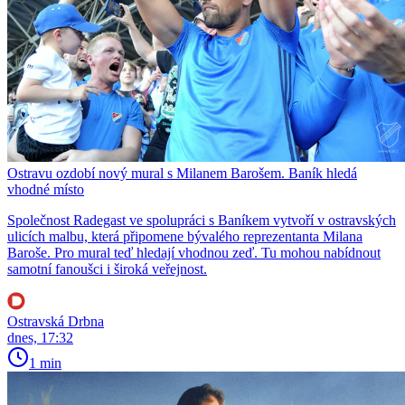
Ostravu ozdobí nový mural s Milanem Barošem. Baník hledá
vhodné místo
Společnost Radegast ve spolupráci s Baníkem vytvoří v ostravských
ulicích malbu, která připomene bývalého reprezentanta Milana
Baroše. Pro mural teď hledají vhodnou zeď. Tu mohou nabídnout
samotní fanoušci i široká veřejnost.
Ostravská Drbna
dnes, 17:32
1 min