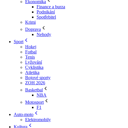
Ekonomika
Finance a burza
Podnikání
Spotřebitel
Krimi
Doprava
Nehody
Sport
Hokej
Fotbal
Tenis
Lyžování
Cyklistika
Atletika
Bojové sporty
ZOH 2026
Basketbal
NBA
Motosport
F1
Auto-moto
Elektromobily
Kultura