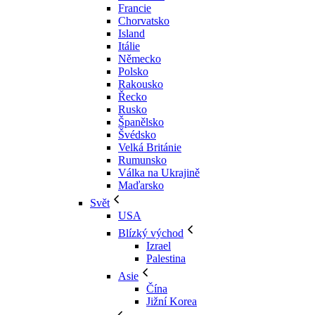
Francie
Chorvatsko
Island
Itálie
Německo
Polsko
Rakousko
Řecko
Rusko
Španělsko
Švédsko
Velká Británie
Rumunsko
Válka na Ukrajině
Maďarsko
Svět
USA
Blízký východ
Izrael
Palestina
Asie
Čína
Jižní Korea