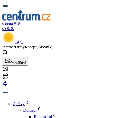
sobota 8. 8.
so 8. 8.
19°C
Internet
Firmy
Recepty
Slovníky
Přihlášení
Zprávy
Domácí
Regionální