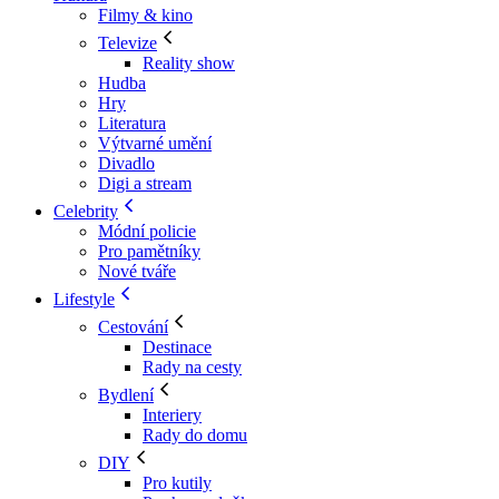
Filmy & kino
Televize
Reality show
Hudba
Hry
Literatura
Výtvarné umění
Divadlo
Digi a stream
Celebrity
Módní policie
Pro pamětníky
Nové tváře
Lifestyle
Cestování
Destinace
Rady na cesty
Bydlení
Interiery
Rady do domu
DIY
Pro kutily