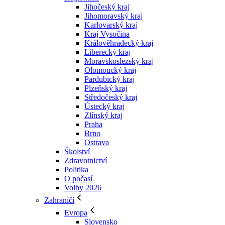
Jihočeský kraj
Jihomoravský kraj
Karlovarský kraj
Kraj Vysočina
Králověhradecký kraj
Liberecký kraj
Moravskoslezský kraj
Olomoucký kraj
Pardubický kraj
Plzeňský kraj
Středočeský kraj
Ústecký kraj
Zlínský kraj
Praha
Brno
Ostrava
Školství
Zdravotnictví
Politika
O počasí
Volby 2026
Zahraničí
Evropa
Slovensko