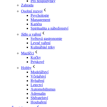
Pro hospodyňky
Zahrada
Osobní rozvoj
Psychologie
Management
Kariéra
Spiritualita a náboženství
Jídlo a vaření
Světová gastronomie
Levné vaření
Kulinářské triky
Mazlíčci
Kočky
Pejskové
Hobby
Modelářství
Včelařství
Rybaření
Letectví
Automobilismus
Adrenalin
Sběratelství
Houbaření