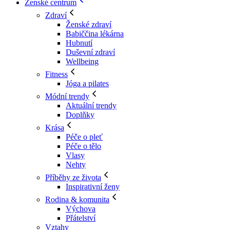
Ženské centrum
Zdraví
Ženské zdraví
Babiččina lékárna
Hubnutí
Duševní zdraví
Wellbeing
Fitness
Jóga a pilates
Módní trendy
Aktuální trendy
Doplňky
Krása
Péče o pleť
Péče o tělo
Vlasy
Nehty
Příběhy ze života
Inspirativní ženy
Rodina & komunita
Výchova
Přátelství
Vztahy