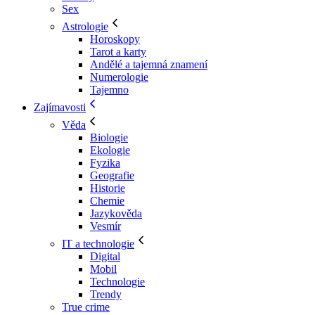
Sex
Astrologie
Horoskopy
Tarot a karty
Andělé a tajemná znamení
Numerologie
Tajemno
Zajímavosti
Věda
Biologie
Ekologie
Fyzika
Geografie
Historie
Chemie
Jazykověda
Vesmír
IT a technologie
Digital
Mobil
Technologie
Trendy
True crime