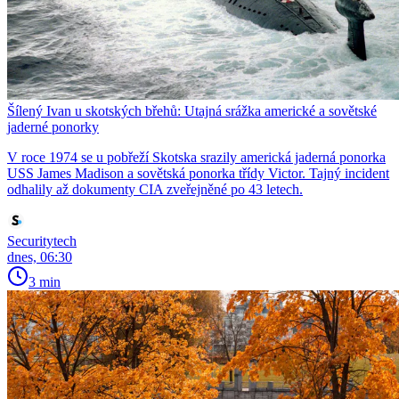
Šílený Ivan u skotských břehů: Utajná srážka americké a sovětské
jaderné ponorky
V roce 1974 se u pobřeží Skotska srazily americká jaderná ponorka
USS James Madison a sovětská ponorka třídy Victor. Tajný incident
odhalily až dokumenty CIA zveřejněné po 43 letech.
Securitytech
dnes, 06:30
3 min