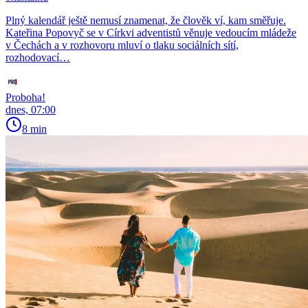
Plný kalendář ještě nemusí znamenat, že člověk ví, kam směřuje.
Kateřina Popovyč se v Církvi adventistů věnuje vedoucím mládeže
v Čechách a v rozhovoru mluví o tlaku sociálních sítí,
rozhodovací…
Proboha!
dnes, 07:00
8 min