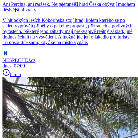
Ani Perchta, ani rarášek. Nejtajemnější hrad Česka obývají mnohem
děsivější přízraky
V hlubokých lesích Kokořínska stojí hrad, kolem kterého se po
staletí vyprávějí příběhy o pekelné propasti, přízracích a podivných
bytostech. Některé jeho záhady mají překvapivě reálný základ, jiné
dodnes čekají na vysvětlení. A možná jde jen o lákadlo pro turisty.
To posoudíte sami, když se na místo vydáte.
NESPECHEJ.cz
dnes, 07:00
6 min