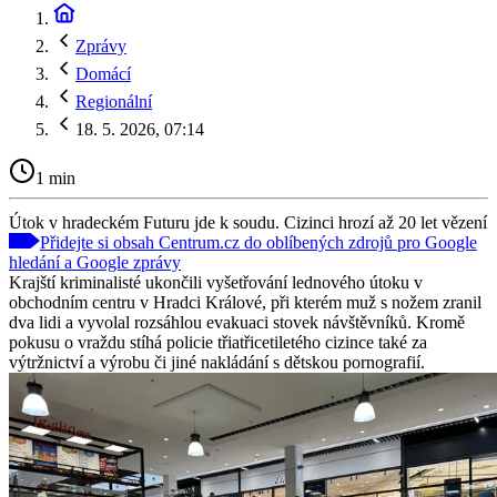
Zprávy
Domácí
Regionální
18. 5. 2026, 07:14
1 min
Útok v hradeckém Futuru jde k soudu. Cizinci hrozí až 20 let vězení
Přidejte si obsah Centrum.cz do oblíbených zdrojů pro Google
hledání a Google zprávy
Krajští kriminalisté ukončili vyšetřování lednového útoku v
obchodním centru v Hradci Králové, při kterém muž s nožem zranil
dva lidi a vyvolal rozsáhlou evakuaci stovek návštěvníků. Kromě
pokusu o vraždu stíhá policie třiatřicetiletého cizince také za
výtržnictví a výrobu či jiné nakládání s dětskou pornografií.