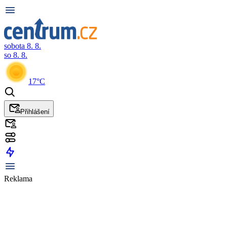
sobota 8. 8.
so 8. 8.
17°C
Přihlášení
Reklama