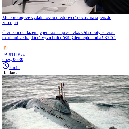
Meteorologové vydali novou předpověď počasí na srpen. Je
zdrcující
Čtvrteční ochlazení je jen krátká přestávka. Od soboty se vrací
extrémní vedra, která vyvrcholí příští týden teplotami až 35 °C.
FAJNTIP.cz
dnes, 06:30
2 min
Reklama