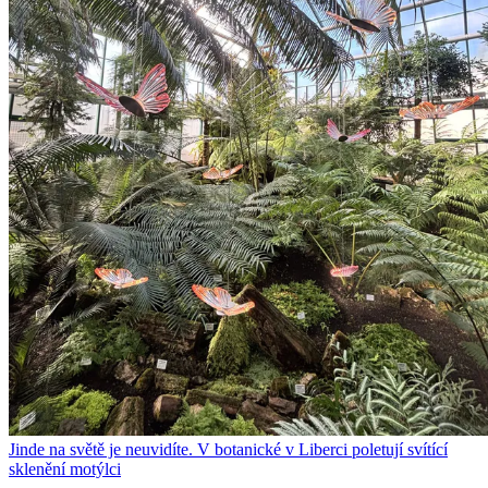
Jinde na světě je neuvidíte. V botanické v Liberci poletují svítící
sklenění motýlci