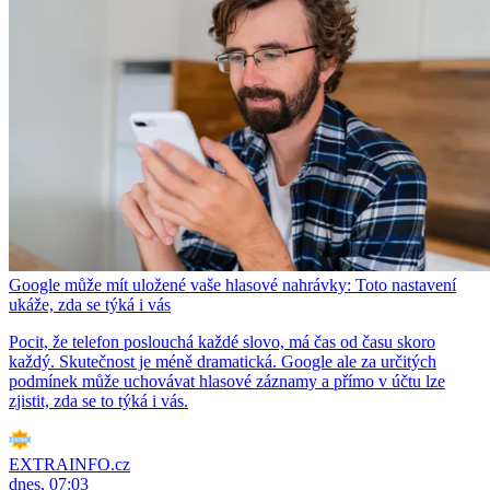
Google může mít uložené vaše hlasové nahrávky: Toto nastavení
ukáže, zda se týká i vás
Pocit, že telefon poslouchá každé slovo, má čas od času skoro
každý. Skutečnost je méně dramatická. Google ale za určitých
podmínek může uchovávat hlasové záznamy a přímo v účtu lze
zjistit, zda se to týká i vás.
EXTRAINFO.cz
dnes, 07:03