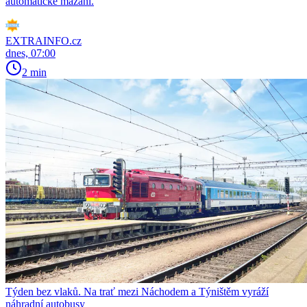
automatické mazání.
EXTRAINFO.cz
dnes, 07:00
2 min
Týden bez vlaků. Na trať mezi Náchodem a Týništěm vyráží
náhradní autobusy