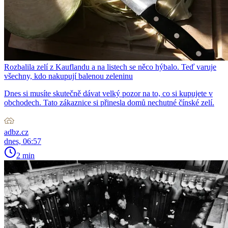
Rozbalila zelí z Kauflandu a na listech se něco hýbalo. Teď varuje
všechny, kdo nakupují balenou zeleninu
Dnes si musíte skutečně dávat velký pozor na to, co si kupujete v
obchodech. Tato zákaznice si přinesla domů nechutné čínské zelí.
adbz.cz
dnes, 06:57
2 min