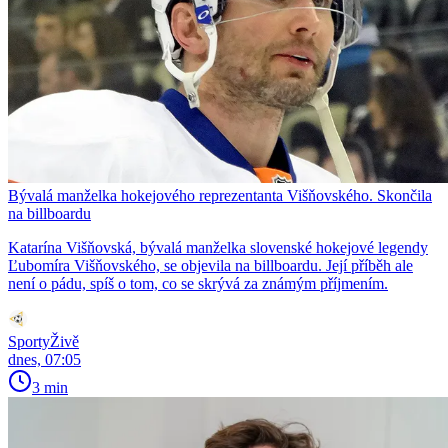
Bývalá manželka hokejového reprezentanta Višňovského. Skončila
na billboardu
Katarína Višňovská, bývalá manželka slovenské hokejové legendy
Ľubomíra Višňovského, se objevila na billboardu. Její příběh ale
není o pádu, spíš o tom, co se skrývá za známým příjmením.
SportyŽivě
dnes, 07:05
3 min