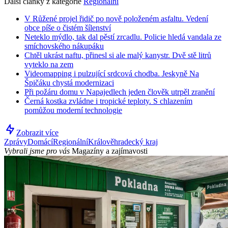
Další články z kategorie
Regionální
V Růžené projel řidič po nově položeném asfaltu. Vedení
obce píše o čistém šílenství
Neteklo mýdlo, tak dal pěstí zrcadlu. Policie hledá vandala ze
smíchovského nákupáku
Chtěl ukrást naftu, přinesl si ale malý kanystr. Dvě stě litrů
vyteklo na zem
Videomapping i pulzující srdcová chodba. Jeskyně Na
Špičáku chystá modernizaci
Při požáru domu v Napajedlech jeden člověk utrpěl zranění
Černá kostka zvládne i tropické teploty. S chlazením
pomůžou moderní technologie
Zobrazit více
Zprávy
Domácí
Regionální
Králověhradecký kraj
Vybrali jsme pro vás
Magazíny a zajímavosti