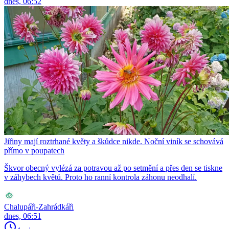
dnes, 06:52
Jiřiny mají roztrhané květy a škůdce nikde. Noční viník se schovává
přímo v poupatech
Škvor obecný vylézá za potravou až po setmění a přes den se tiskne
v záhybech květů. Proto ho ranní kontrola záhonu neodhalí.
Chalupáři-Zahrádkáři
dnes, 06:51