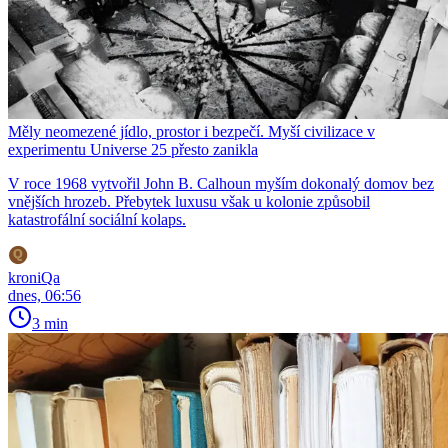
Měly neomezené jídlo, prostor i bezpečí. Myší civilizace v
experimentu Universe 25 přesto zanikla
V roce 1968 vytvořil John B. Calhoun myším dokonalý domov bez
vnějších hrozeb. Přebytek luxusu však u kolonie způsobil
katastrofální sociální kolaps.
kroniQa
dnes, 06:56
3 min