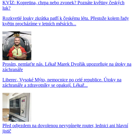
KVÍZ: Kopretina, chrpa nebo zvonek? Poznáte květiny českých
luk?
Rozkvetlé louky zkrátka patří k českému létu. Přestože kolem řady
květin procházíme v letních měsících...
Prosím, nemlaťte nás. Lékař Marek Dvořák upozorňuje na útoky na
záchranáře
Liberec, Vysoké Mýto, nemocnice po celé republice. Útoky na
záchranáře a zdravotníky se opakují. Lékař...
Před odjezdem na dovolenou nevypínejte router, lednici ani hlavní
jistič