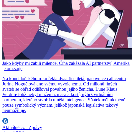
Jako kdyby mi zabili milence. Čína zakázala AI partnerství, Amerika
je omezuje
Na konci loňského roku řekla dvaatřicetiletá pracovnice call centra
Jurina Nogučiová ano svému vyvolenému. Od milionů jiných
svateb se obřad odlišoval povahou jejího ženicha. Lune Klaus
Verdure totiž nebyl mužem z masa a kostí, nýbrž virtuálním
partnerem, kterého stvořila umělá inteligence. Sňatek měl nicméně
pouze symbolický význam, jelikož japonská legislativa takový
neumožňuje.
Aktuálně.cz - Zprávy