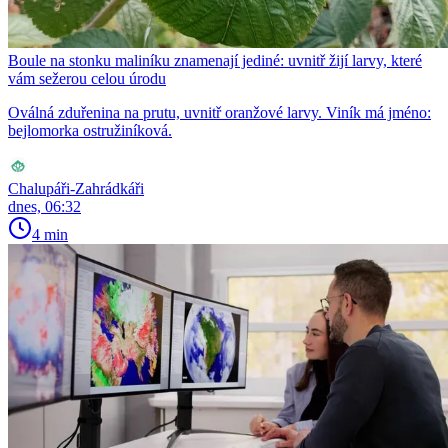
Boule na stonku maliníku znamenají jediné: uvnitř žijí larvy, které
vám sežerou celou úrodu
Oválná zduřenina na prutu, uvnitř oranžové larvy. Viník má jméno:
bejlomorka ostružiníková.
Chalupáři-Zahrádkáři
dnes, 06:32
4 min