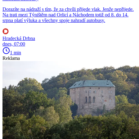
Dorazíte na nádraží s tím, že za chvíli přijede vlak. Jenže nepřijede.
Na trati mezi Týništěm nad Orlicí a Náchodem totiž od 8. do 14.
srpna platí výluka a všechny spoje nahradí autobusy.
Hradecká Drbna
dnes, 07:00
1 min
Reklama