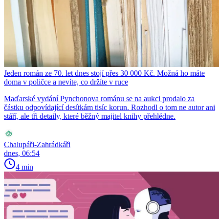
Jeden román ze 70. let dnes stojí přes 30 000 Kč. Možná ho máte
doma v poličce a nevíte, co držíte v ruce
Maďarské vydání Pynchonova románu se na aukci prodalo za
částku odpovídající desítkám tisíc korun. Rozhodl o tom ne autor ani
stáří, ale tři detaily, které běžný majitel knihy přehlédne.
Chalupáři-Zahrádkáři
dnes, 06:54
4 min