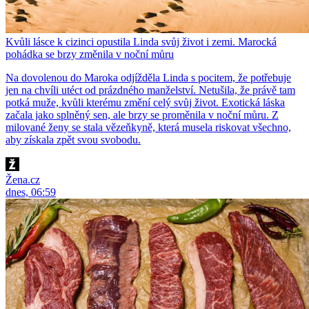
Kvůli lásce k cizinci opustila Linda svůj život i zemi. Marocká
pohádka se brzy změnila v noční můru
Na dovolenou do Maroka odjížděla Linda s pocitem, že potřebuje
jen na chvíli utéct od prázdného manželství. Netušila, že právě tam
potká muže, kvůli kterému změní celý svůj život. Exotická láska
začala jako splněný sen, ale brzy se proměnila v noční můru. Z
milované ženy se stala vězeňkyně, která musela riskovat všechno,
aby získala zpět svou svobodu.
Žena.cz
dnes, 06:59