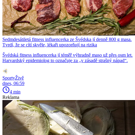
Sedmdesátiletá fitness influencerka ze Švédska jí denně 800 g masa.
Tvrdí, že se cítí skvěle, lékaři upozorňují na rizika
Švédská fitness influencerka jí téměř výhradně maso už přes osm let.
Harvardský epidemiolog to označuje za „v zásadě strašný nápad“.
SportyŽivě
dnes, 06:59
4 min
Reklama