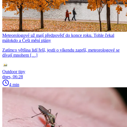
Meteorologové už mají předpověď do konce roku. Tohle čekal
málokdo a Češi mění plány
Zatímco většina lidí řeší, jestli o víkendu zaprší, meteorologové se
dívají mnohem […]
Outdoor tipy
dnes, 06:28
4 min