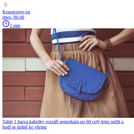
Krasnezeny.eu
dnes, 06:49
2 min
Tahle 1 barva kabelky rozzáří seniorkám po 60 celý letní outfit a
hodí se úplně ke všemu