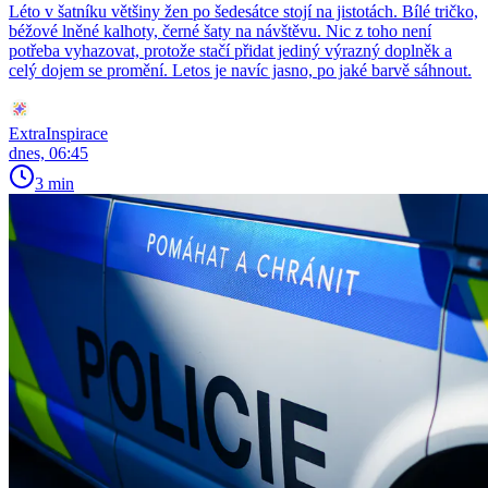
Léto v šatníku většiny žen po šedesátce stojí na jistotách. Bílé tričko,
béžové lněné kalhoty, černé šaty na návštěvu. Nic z toho není
potřeba vyhazovat, protože stačí přidat jediný výrazný doplněk a
celý dojem se promění. Letos je navíc jasno, po jaké barvě sáhnout.
ExtraInspirace
dnes, 06:45
3 min