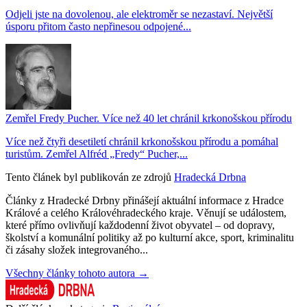
Odjeli jste na dovolenou, ale elektroměr se nezastaví. Největší
úsporu přitom často nepřinesou odpojené...
Zemřel Fredy Pucher. Více než 40 let chránil krkonošskou přírodu
Více než čtyři desetiletí chránil krkonošskou přírodu a pomáhal
turistům. Zemřel Alfréd „Fredy“ Pucher,...
Tento článek byl publikován ze zdrojů
Hradecká Drbna
Články z Hradecké Drbny přinášejí aktuální informace z Hradce
Králové a celého Královéhradeckého kraje. Věnují se událostem,
které přímo ovlivňují každodenní život obyvatel – od dopravy,
školství a komunální politiky až po kulturní akce, sport, kriminalitu
či zásahy složek integrovaného...
Všechny články tohoto autora →