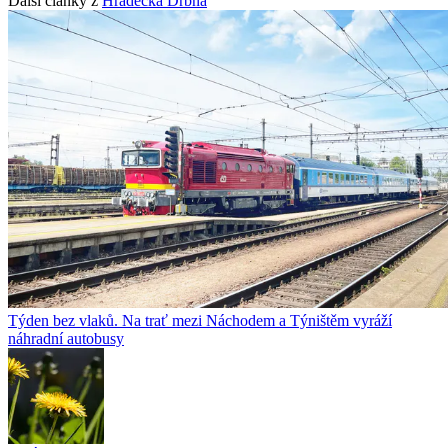
Další články z
Hradecká Drbna
Týden bez vlaků. Na trať mezi Náchodem a Týništěm vyráží
náhradní autobusy