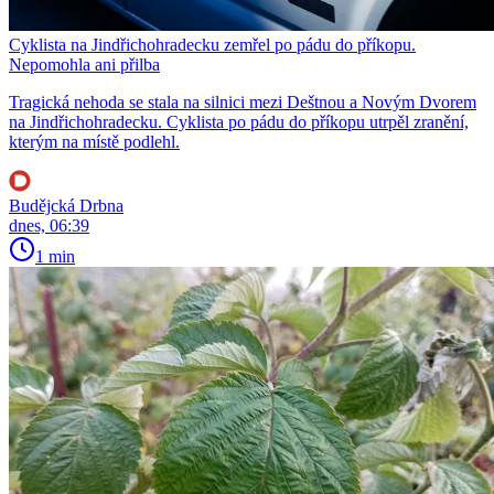
Cyklista na Jindřichohradecku zemřel po pádu do příkopu.
Nepomohla ani přilba
Tragická nehoda se stala na silnici mezi Deštnou a Novým Dvorem
na Jindřichohradecku. Cyklista po pádu do příkopu utrpěl zranění,
kterým na místě podlehl.
Budějcká Drbna
dnes, 06:39
1 min