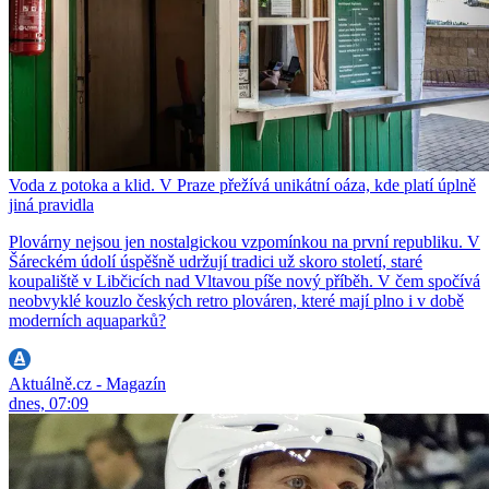
Voda z potoka a klid. V Praze přežívá unikátní oáza, kde platí úplně
jiná pravidla
Plovárny nejsou jen nostalgickou vzpomínkou na první republiku. V
Šáreckém údolí úspěšně udržují tradici už skoro století, staré
koupaliště v Libčicích nad Vltavou píše nový příběh. V čem spočívá
neobvyklé kouzlo českých retro plováren, které mají plno i v době
moderních aquaparků?
Aktuálně.cz - Magazín
dnes, 07:09