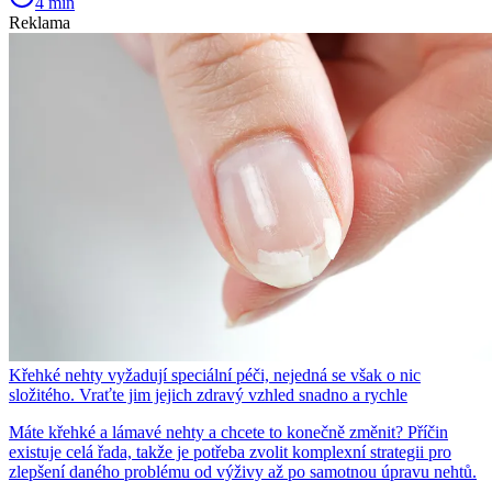
4 min
Reklama
Křehké nehty vyžadují speciální péči, nejedná se však o nic
složitého. Vraťte jim jejich zdravý vzhled snadno a rychle
Máte křehké a lámavé nehty a chcete to konečně změnit? Příčin
existuje celá řada, takže je potřeba zvolit komplexní strategii pro
zlepšení daného problému od výživy až po samotnou úpravu nehtů.