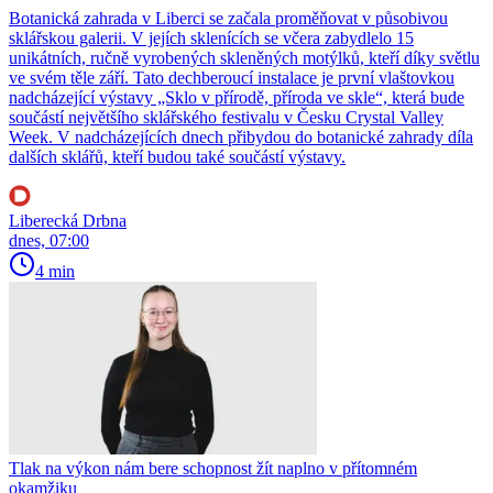
Botanická zahrada v Liberci se začala proměňovat v působivou
sklářskou galerii. V jejích sklenících se včera zabydlelo 15
unikátních, ručně vyrobených skleněných motýlků, kteří díky světlu
ve svém těle září. Tato dechberoucí instalace je první vlaštovkou
nadcházející výstavy „Sklo v přírodě, příroda ve skle“, která bude
součástí největšího sklářského festivalu v Česku Crystal Valley
Week. V nadcházejících dnech přibydou do botanické zahrady díla
dalších sklářů, kteří budou také součástí výstavy.
Liberecká Drbna
dnes, 07:00
4 min
Tlak na výkon nám bere schopnost žít naplno v přítomném
okamžiku