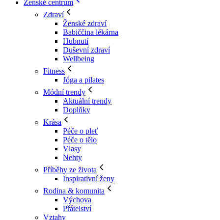
Ženské centrum
Zdraví
Ženské zdraví
Babiččina lékárna
Hubnutí
Duševní zdraví
Wellbeing
Fitness
Jóga a pilates
Módní trendy
Aktuální trendy
Doplňky
Krása
Péče o pleť
Péče o tělo
Vlasy
Nehty
Příběhy ze života
Inspirativní ženy
Rodina & komunita
Výchova
Přátelství
Vztahy