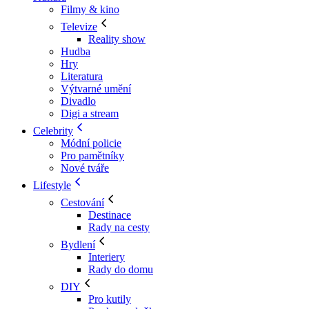
Filmy & kino
Televize
Reality show
Hudba
Hry
Literatura
Výtvarné umění
Divadlo
Digi a stream
Celebrity
Módní policie
Pro pamětníky
Nové tváře
Lifestyle
Cestování
Destinace
Rady na cesty
Bydlení
Interiery
Rady do domu
DIY
Pro kutily