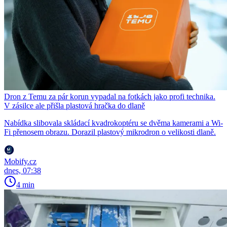
Dron z Temu za pár korun vypadal na fotkách jako profi technika.
V zásilce ale přišla plastová hračka do dlaně
Nabídka slibovala skládací kvadrokoptéru se dvěma kamerami a Wi-
Fi přenosem obrazu. Dorazil plastový mikrodron o velikosti dlaně.
Mobify.cz
dnes, 07:38
4 min