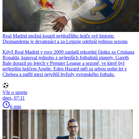
Real Madrid možná koupil nejdražšího hráče své historie.
Diomandemu je devatenáct a za Leipzig odehrál jedinou sezonu
Když Real Madrid v roce 2009 zaplatil rekordní částku za Cristiana
Ronalda, kupoval jednoho z nejlepších fotbalistů planety. Gareth
Bale dorazil po letech v Premier League a sezoně, ve které byl
nejlepším hráčem Anglie. Eden Hazard měl za sebou sedm let v
Chelsea a patřil mezi největší hvězdy evropského fotbalu.
Vše o sportu
dnes, 07:11
6 min