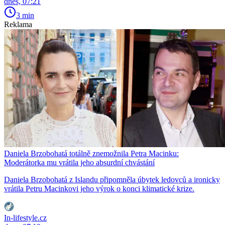
dnes, 07:21
3 min
Reklama
Daniela Brzobohatá totálně znemožnila Petra Macinku:
Moderátorka mu vrátila jeho absurdní chvástání
Daniela Brzobohatá z Islandu připomněla úbytek ledovců a ironicky
vrátila Petru Macinkovi jeho výrok o konci klimatické krize.
In-lifestyle.cz