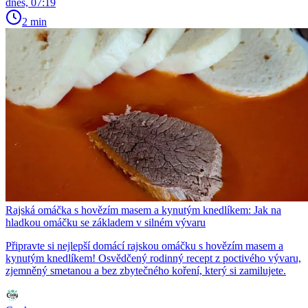
dnes, 07:19
2 min
Rajská omáčka s hovězím masem a kynutým knedlíkem: Jak na
hladkou omáčku se základem v silném vývaru
Připravte si nejlepší domácí rajskou omáčku s hovězím masem a
kynutým knedlíkem! Osvědčený rodinný recept z poctivého vývaru,
zjemněný smetanou a bez zbytečného koření, který si zamilujete.