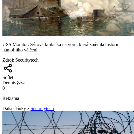
USS Monitor: Sýrová krabička na voru, která změnila historii
námořního válčení
Zdroj
:
Securitytech
Sdílet
Denní
výzva
0
Reklama
Další články z
Securitytech