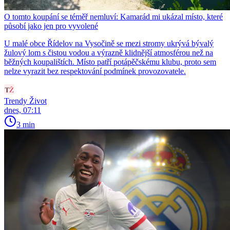
O tomto koupání se téměř nemluví: Kamarád mi ukázal místo, které
působí jako jen pro vyvolené
U malé obce Řídelov na Vysočině se mezi stromy ukrývá bývalý
žulový lom s čistou vodou a výrazně klidnější atmosférou než na
běžných koupalištích. Místo patří potápěčskému klubu, proto sem
nelze vyrazit bez respektování podmínek provozovatele.
Trendy Život
dnes, 07:11
3 min