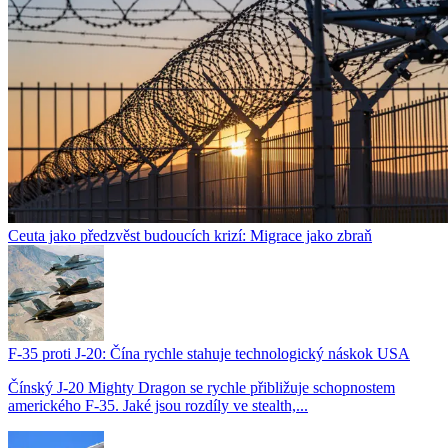
Ceuta jako předzvěst budoucích krizí: Migrace jako zbraň
F-35 proti J-20: Čína rychle stahuje technologický náskok USA
Čínský J-20 Mighty Dragon se rychle přibližuje schopnostem
amerického F-35. Jaké jsou rozdíly ve stealth,...