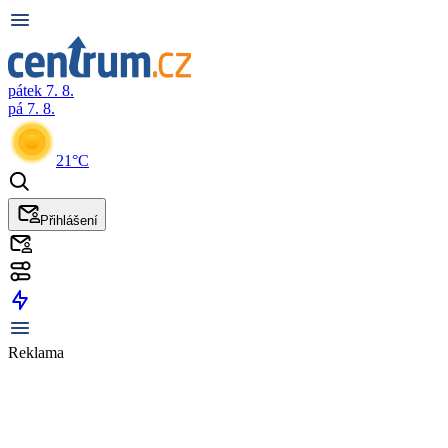
pátek 7. 8.
pá 7. 8.
21°C
Přihlášení
Reklama