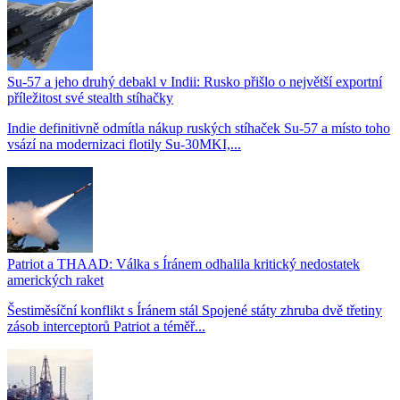
Su-57 a jeho druhý debakl v Indii: Rusko přišlo o největší exportní
příležitost své stealth stíhačky
Indie definitivně odmítla nákup ruských stíhaček Su-57 a místo toho
vsází na modernizaci flotily Su-30MKI,...
Patriot a THAAD: Válka s Íránem odhalila kritický nedostatek
amerických raket
Šestiměsíční konflikt s Íránem stál Spojené státy zhruba dvě třetiny
zásob interceptorů Patriot a téměř...