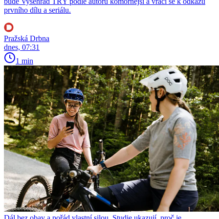
bude Vyšehrad TŘY podle autorů komornější a vrací se k odkazu
prvního dílu a seriálu.
Pražská Drbna
dnes, 07:31
1 min
Dál bez obav a pořád vlastní silou. Studie ukazují, proč je