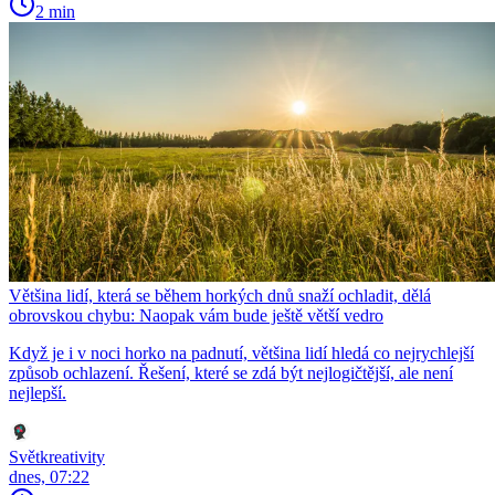
2 min
Většina lidí, která se během horkých dnů snaží ochladit, dělá
obrovskou chybu: Naopak vám bude ještě větší vedro
Když je i v noci horko na padnutí, většina lidí hledá co nejrychlejší
způsob ochlazení. Řešení, které se zdá být nejlogičtější, ale není
nejlepší.
Světkreativity
dnes, 07:22