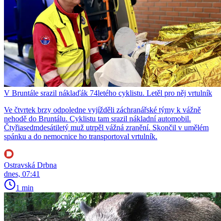
V Bruntále srazil náklaďák 74letého cyklistu. Letěl pro něj vrtulník
Ve čtvrtek brzy odpoledne vyjížděli záchranářské týmy k vážně
nehodě do Bruntálu. Cyklistu tam srazil nákladní automobil.
Čtyřiasedmdesátiletý muž utrpěl vážná zranění. Skončil v umělém
spánku a do nemocnice ho transportoval vrtulník.
Ostravská Drbna
dnes, 07:41
1 min