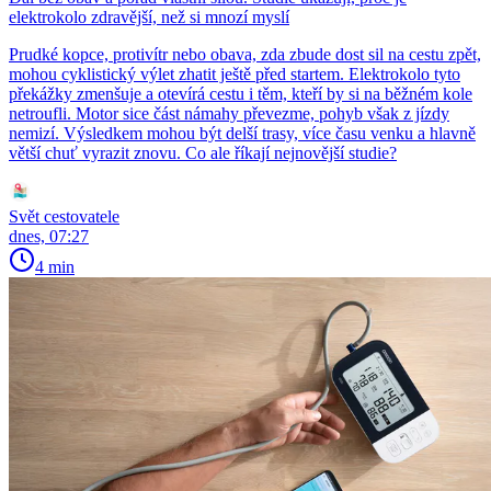
elektrokolo zdravější, než si mnozí myslí
Prudké kopce, protivítr nebo obava, zda zbude dost sil na cestu zpět,
mohou cyklistický výlet zhatit ještě před startem. Elektrokolo tyto
překážky zmenšuje a otevírá cestu i těm, kteří by si na běžném kole
netroufli. Motor sice část námahy převezme, pohyb však z jízdy
nemizí. Výsledkem mohou být delší trasy, více času venku a hlavně
větší chuť vyrazit znovu. Co ale říkají nejnovější studie?
Svět cestovatele
dnes, 07:27
4 min