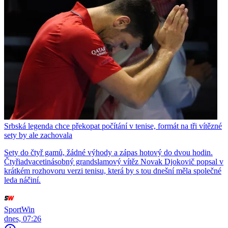
Srbská legenda chce překopat počítání v tenise, formát na tři vítězné
sety by ale zachovala
Sety do čtyř gamů, žádné výhody a zápas hotový do dvou hodin.
Čtyřiadvacetinásobný grandslamový vítěz Novak Djokovič popsal v
krátkém rozhovoru verzi tenisu, která by s tou dnešní měla společné
leda náčiní.
SportWin
dnes, 07:26