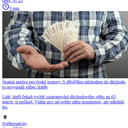
dnes, 07:21
3 min
Špatná zpráva pro české seniory: S dřívějším odchodem do důchodu
to nevypadá vůbec dobře
Lidé, kteří čekali rychlé zastropování důchodového věku na 65
letech, si počkají. Vláda sice od svého slibu neustupuje, ale odkládá
ho.
Světkreativity