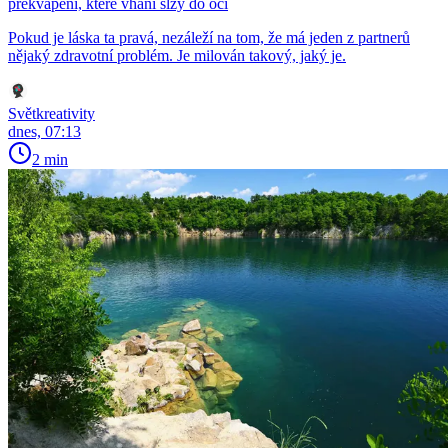
překvapení, které vhání slzy do očí
Pokud je láska ta pravá, nezáleží na tom, že má jeden z partnerů
nějaký zdravotní problém. Je milován takový, jaký je.
Světkreativity
dnes, 07:13
2 min