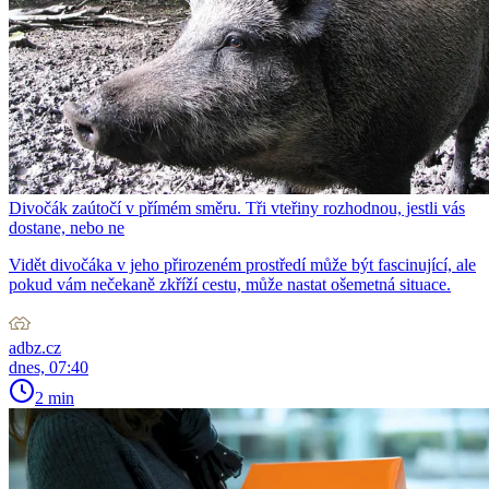
Divočák zaútočí v přímém směru. Tři vteřiny rozhodnou, jestli vás
dostane, nebo ne
Vidět divočáka v jeho přirozeném prostředí může být fascinující, ale
pokud vám nečekaně zkříží cestu, může nastat ošemetná situace.
adbz.cz
dnes, 07:40
2 min