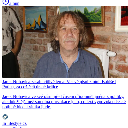
3 min
Jarek Nohavica zasáhl citlivé téma: Ve své písni zmínil Babiše i
Putina, za což čelí drsné kritice
Jarek Nohavica ve své písni před časem připomněl jména z politiky,
ale důležitější než samotná provokace je to, co text vypovídá o české
potřebě hledat viníka jinde.
In-lifestyle.cz