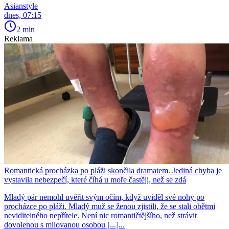
Asianstyle
dnes, 07:15
2 min
Reklama
Romantická procházka po pláži skončila dramatem. Jediná chyba je
vystavila nebezpečí, které číhá u moře častěji, než se zdá
Mladý pár nemohl uvěřit svým očím, když uviděl své nohy po
procházce po pláži. Mladý muž se ženou zjistili, že se stali obětmi
neviditelného nepřítele. Není nic romantičtějšího, než strávit
dovolenou s milovanou osobou [...]...