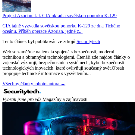
Projekt Azorian: Jak CIA ukradla sovětskou ponorku K-129
CIA tajně vyzvedla sovětskou ponorku K-129 ze dna Tichého
oceánu. Příběh operace Azorian, jedné z...
Tento článek byl publikován ze zdrojů
Securitytech
Web se zaměřuje na témata spojená s bezpečností, moderní
technikou a obrannými technologiemi. Čtenáři zde najdou články o
vojenské výzbroji, bezpečnostních systémech, kyberbezpečnosti i
technologických inovacích, které ovlivňují současný svět.Obsah
propojuje technické informace s vysvětlením...
Všechny články tohoto autora →
Vybrali jsme pro vás
Magazíny a zajímavosti