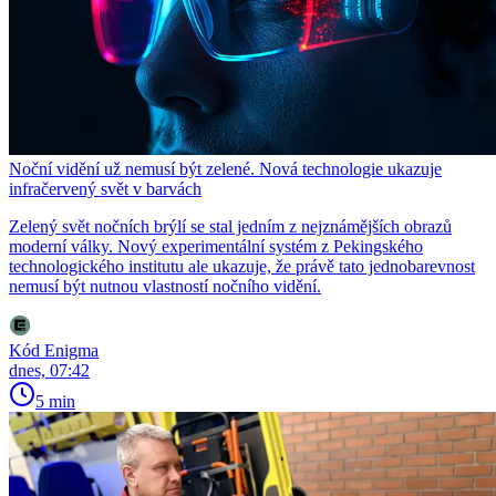
Noční vidění už nemusí být zelené. Nová technologie ukazuje
infračervený svět v barvách
Zelený svět nočních brýlí se stal jedním z nejznámějších obrazů
moderní války. Nový experimentální systém z Pekingského
technologického institutu ale ukazuje, že právě tato jednobarevnost
nemusí být nutnou vlastností nočního vidění.
Kód Enigma
dnes, 07:42
5 min