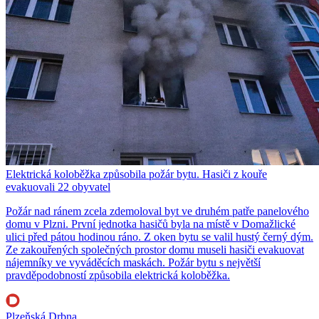
Elektrická koloběžka způsobila požár bytu. Hasiči z kouře
evakuovali 22 obyvatel
Požár nad ránem zcela zdemoloval byt ve druhém patře panelového
domu v Plzni. První jednotka hasičů byla na místě v Domažlické
ulici před pátou hodinou ráno. Z oken bytu se valil hustý černý dým.
Ze zakouřených společných prostor domu museli hasiči evakuovat
nájemníky ve vyváděcích maskách. Požár bytu s největší
pravděpodobností způsobila elektrická koloběžka.
Plzeňská Drbna