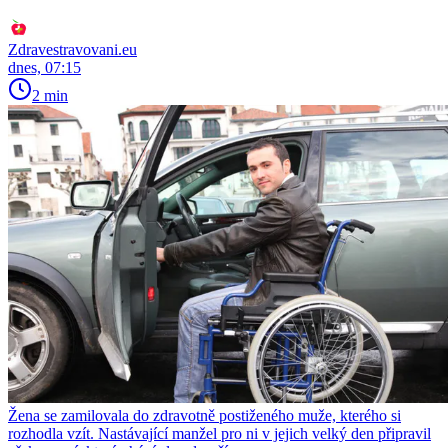
Zdravestravovani.eu
dnes, 07:15
2 min
Žena se zamilovala do zdravotně postiženého muže, kterého si
rozhodla vzít. Nastávající manžel pro ni v jejich velký den připravil