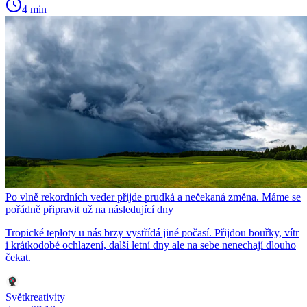
4 min
Po vlně rekordních veder přijde prudká a nečekaná změna. Máme se
pořádně připravit už na následující dny
Tropické teploty u nás brzy vystřídá jiné počasí. Přijdou bouřky, vítr
i krátkodobé ochlazení, další letní dny ale na sebe nenechají dlouho
čekat.
Světkreativity