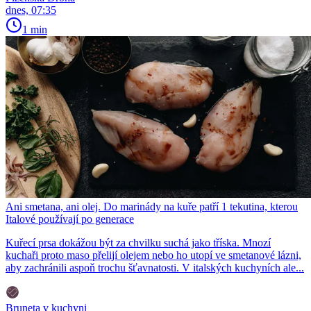
dnes, 07:35
1 min
Ani smetana, ani olej. Do marinády na kuře patří 1 tekutina, kterou
Italové používají po generace
Kuřecí prsa dokážou být za chvilku suchá jako tříska. Mnozí
kuchaři proto maso přelijí olejem nebo ho utopí ve smetanové lázni,
aby zachránili aspoň trochu šťavnatosti. V italských kuchyních ale...
Bruneta v kuchyni