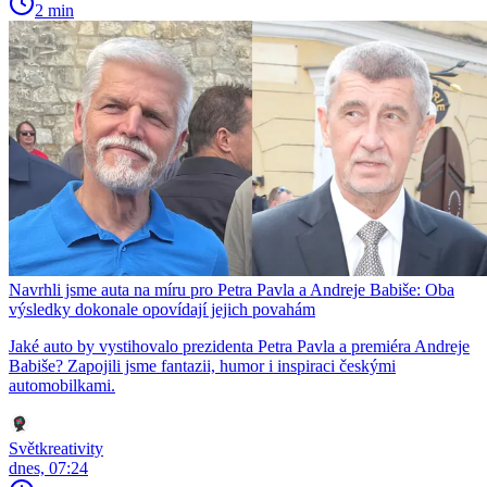
2 min
Navrhli jsme auta na míru pro Petra Pavla a Andreje Babiše: Oba
výsledky dokonale opovídají jejich povahám
Jaké auto by vystihovalo prezidenta Petra Pavla a premiéra Andreje
Babiše? Zapojili jsme fantazii, humor i inspiraci českými
automobilkami.
Světkreativity
dnes, 07:24