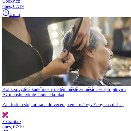
Cooky.cz
dnes, 07:19
4 min
Kolik si vydělá kadeřnice v malém městě za měsíc i se spropitným?
Až to číslo uvidíte, budete koukat
Za křeslem stojí od rána do večera, ceník má vyvěšený na zdi […]
Extrafit.cz
dnes, 07:19