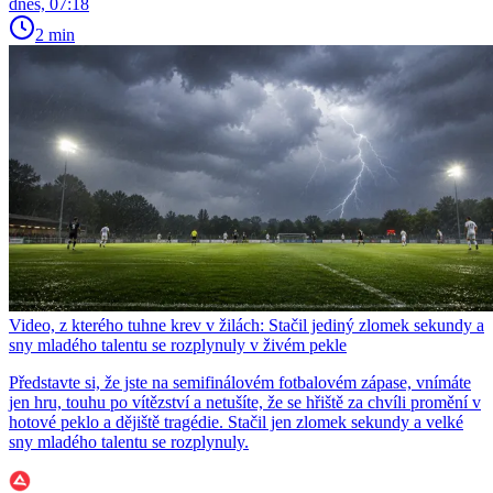
dnes, 07:18
2 min
Video, z kterého tuhne krev v žilách: Stačil jediný zlomek sekundy a
sny mladého talentu se rozplynuly v živém pekle
Představte si, že jste na semifinálovém fotbalovém zápase, vnímáte
jen hru, touhu po vítězství a netušíte, že se hřiště za chvíli promění v
hotové peklo a dějiště tragédie. Stačil jen zlomek sekundy a velké
sny mladého talentu se rozplynuly.