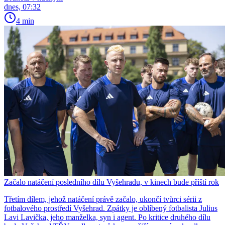
dnes, 07:32
4 min
Začalo natáčení posledního dílu Vyšehradu, v kinech bude příští rok
Třetím dílem, jehož natáčení právě začalo, ukončí tvůrci sérii z
fotbalového prostředí Vyšehrad. Zpátky je oblíbený fotbalista Julius
Lavi Lavička, jeho manželka, syn i agent. Po kritice druhého dílu