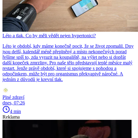
Léto a tlak. Co by měli vědět nejen hypertonici?
Léto je období, kdy máme konečně pocit, že se život zpomalil. Dny
jsou delší, kalendář méně přeplněný a místo nekonečných porad
řešíme spíš to, zda vyrazit na koupaliště, na výlet nebo si dopřát
další kopeček zmrzliny. Pro naše tělo představují teplé měsíce malý
restart. Jenže právě období, které si spojujeme s pohodou a
odpočinkem, může být pro organismus překvapivě náročné. A
jedním z důvodů je krevní tlak.
Plné zdraví
dnes, 07:26
4 min
Reklama