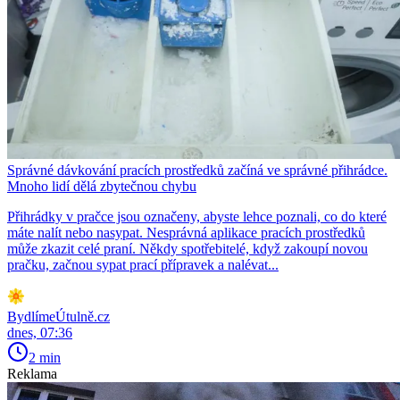
Správné dávkování pracích prostředků začíná ve správné přihrádce.
Mnoho lidí dělá zbytečnou chybu
Přihrádky v pračce jsou označeny, abyste lehce poznali, co do které
máte nalít nebo nasypat. Nesprávná aplikace pracích prostředků
může zkazit celé praní. Někdy spotřebitelé, když zakoupí novou
pračku, začnou sypat prací přípravek a nalévat...
BydlímeÚtulně.cz
dnes, 07:36
2 min
Reklama