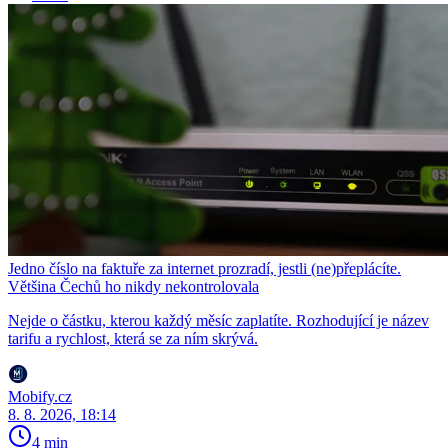
Jedno číslo na faktuře za internet prozradí, jestli (ne)přeplácíte.
Většina Čechů ho nikdy nekontrolovala
Nejde o částku, kterou každý měsíc zaplatíte. Rozhodující je název
tarifu a rychlost, která se za ním skrývá.
Mobify.cz
8. 8. 2026, 18:14
4 min