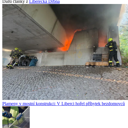
Další články z
Liberecká Drbna
Plameny v mostní konstrukci: V Liberci hořel příbytek bezdomovců