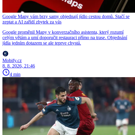
Google Mapy vám brzy samy objednají jídlo cestou domů. Stačí se
zeptat a AI zařídí zbytek za vás
Google proměnil Mapy v konverzačního asistenta, který rozumí
celým větám a umí doporučit restauraci přímo na trase. Objednání
jídla jedním dotazem se ale teprve chystá.
Mobify.cz
8. 8. 2026, 21:46
4 min