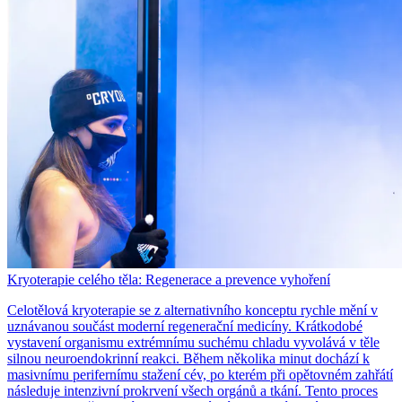
Kryoterapie celého těla: Regenerace a prevence vyhoření
Celotělová kryoterapie se z alternativního konceptu rychle mění v
uznávanou součást moderní regenerační medicíny. Krátkodobé
vystavení organismu extrémnímu suchému chladu vyvolává v těle
silnou neuroendokrinní reakci. Během několika minut dochází k
masivnímu perifernímu stažení cév, po kterém při opětovném zahřátí
následuje intenzivní prokrvení všech orgánů a tkání. Tento proces