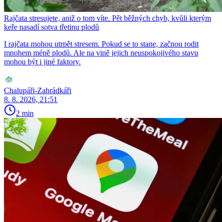
Rajčata stresujete, aniž o tom víte. Pět běžných chyb, kvůli kterým
keře nasadí sotva třetinu plodů
I rajčata mohou utrpět stresem. Pokud se to stane, začnou rodit
mnohem méně plodů. Ale na vině jejich neuspokojivého stavu
mohou být i jiné faktory.
Chalupáři-Zahrádkáři
8. 8. 2026, 21:51
2 min