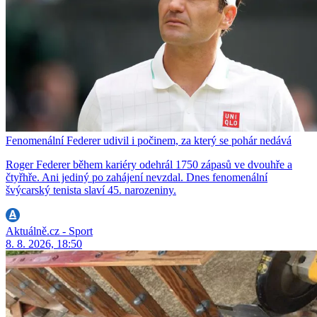
Fenomenální Federer udivil i počinem, za který se pohár nedává
Roger Federer během kariéry odehrál 1750 zápasů ve dvouhře a
čtyřhře. Ani jediný po zahájení nevzdal. Dnes fenomenální
švýcarský tenista slaví 45. narozeniny.
Aktuálně.cz - Sport
8. 8. 2026, 18:50