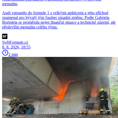
mentalitu
Audi vstoupilo do formule 1 s velkými ambicemi a jeho příchod
znamenal pro bývalý tým Sauber zásadní změnu. Podle Gabriela
Bortoleta se proměnila nejen finanční situace a technické zázemí, ale
především mentalita celého týmu.
SvětFormule.cz
8. 8. 2026, 18:55
2 min