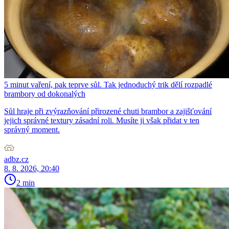
5 minut vaření, pak teprve sůl. Tak jednoduchý trik dělí rozpadlé
brambory od dokonalých
Sůl hraje při zvýrazňování přirozené chuti brambor a zajišťování
jejich správné textury zásadní roli. Musíte ji však přidat v ten
správný moment.
adbz.cz
8. 8. 2026, 20:40
2 min