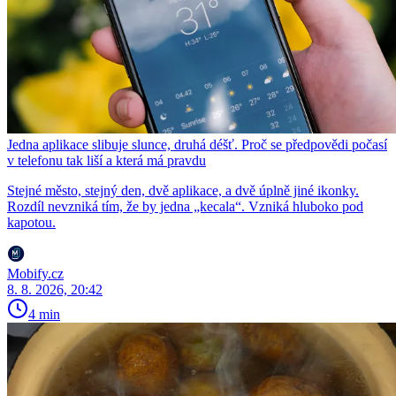
Jedna aplikace slibuje slunce, druhá déšť. Proč se předpovědi počasí
v telefonu tak liší a která má pravdu
Stejné město, stejný den, dvě aplikace, a dvě úplně jiné ikonky.
Rozdíl nevzniká tím, že by jedna „kecala“. Vzniká hluboko pod
kapotou.
Mobify.cz
8. 8. 2026, 20:42
4 min