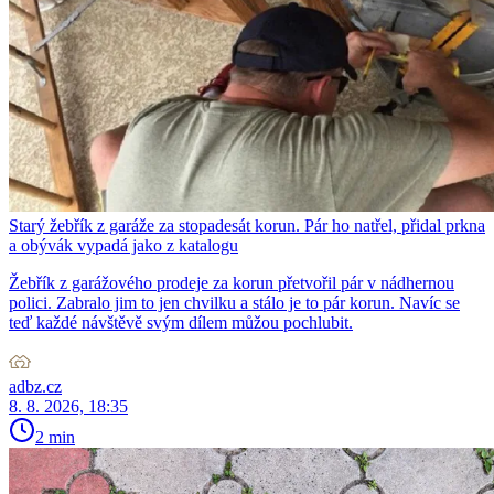
Starý žebřík z garáže za stopadesát korun. Pár ho natřel, přidal prkna
a obývák vypadá jako z katalogu
Žebřík z garážového prodeje za korun přetvořil pár v nádhernou
polici. Zabralo jim to jen chvilku a stálo je to pár korun. Navíc se
teď každé návštěvě svým dílem můžou pochlubit.
adbz.cz
8. 8. 2026, 18:35
2 min