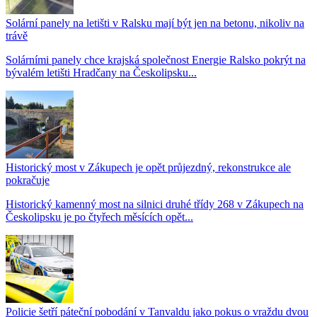
Solární panely na letišti v Ralsku mají být jen na betonu, nikoliv na
trávě
Solárními panely chce krajská společnost Energie Ralsko pokrýt na
bývalém letišti Hradčany na Českolipsku...
Historický most v Zákupech je opět průjezdný, rekonstrukce ale
pokračuje
Historický kamenný most na silnici druhé třídy 268 v Zákupech na
Českolipsku je po čtyřech měsících opět...
Policie šetří páteční pobodání v Tanvaldu jako pokus o vraždu dvou