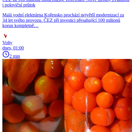
i poloviční průtok
Malá vodní elektrárna Kořensko prochází největší modernizací za
34 let svého provozu. ČEZ při investici přesahující 100 milionů
korun kompletně…
Volty
dnes, 01:00
2 min