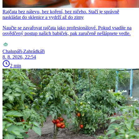
Rajčata bez nálevu, bez koření, bez ničeho. Stačí je správně
naskládat do sklenice a vydrží až do zimy
Naučte se zavařovat rajčata jako profesionálové. Pokud vsadíte na
osvědčený postup našich babiček, pak zaručeně nešlápnete vedle.
Chalupáři-Zahrádkáři
8. 8. 2026, 22:54
2 min