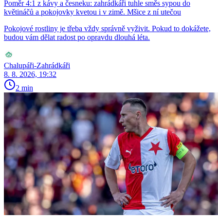
Poměr 4:1 z kávy a česneku: zahrádkáři tuhle směs sypou do
květináčů a pokojovky kvetou i v zimě. Mšice z ní utečou
Pokojové rostliny je třeba vždy správně vyživit. Pokud to dokážete,
budou vám dělat radost po opravdu dlouhá léta.
Chalupáři-Zahrádkáři
8. 8. 2026, 19:32
2 min