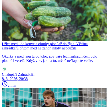
Lžíce medu do konve a okurky plodí až do října. Většina
zahrádkářů přitom med na záhon nikdy nepoužila
Okurky a med jsou tu od toho, aby vaše letní zahradničení bylo
plodné i veselé. Když víte, jak na to, určitě nešlápnete vedle.
Chalupáři-Zahrádkáři
8. 8. 2026, 20:38
2 min