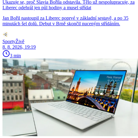
Ukazuje se, proč Slavia Bořila odstavila. Tělo už nespolupracuje, za
Liberec odehrál jen půl hodiny a musel střídat
Jan Bořil nastoupil za Liberec poprvé v základní sestavě, a po 35
minutách šel dolů. Debut v Brně skončil nuceným střídáním.
SportyŽivě
8. 8. 2026, 19:19
3 min