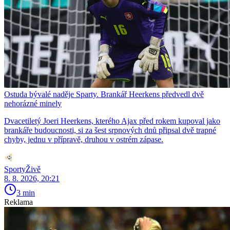
Ostuda bývalé naděje Sparty. Brankář Heerkens předvedl dvě
nehorázné minely
Dvacetiletý Joeri Heerkens, kterého Ajax před rokem kupoval jako
brankáře budoucnosti, si za šest srpnových dnů připsal dvě trapné
chyby, jednu v přípravě, druhou v ostrém zápase.
SportyŽivě
8. 8. 2026, 20:21
3 min
Reklama