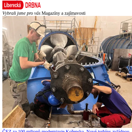
Vybrali jsme pro vás
Magazíny a zajímavosti
ČEZ za 100 milionů modernizuje Kořensko. Nové turbíny zvládnou