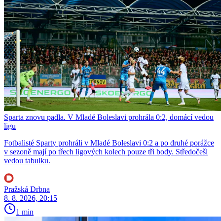
Sparta znovu padla. V Mladé Boleslavi prohrála 0:2, domácí vedou
ligu
Fotbalisté Sparty prohráli v Mladé Boleslavi 0:2 a po druhé porážce
v sezoně mají po třech ligových kolech pouze tři body. Středočeši
vedou tabulku.
Pražská Drbna
8. 8. 2026, 20:15
1 min