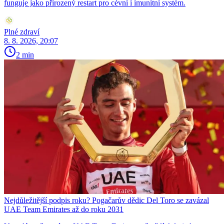
funguje jako přirozený restart pro cévní i imunitní systém.
Plné zdraví
8. 8. 2026, 20:07
2 min
Nejdůležitější podpis roku? Pogačarův dědic Del Toro se zavázal
UAE Team Emirates až do roku 2031