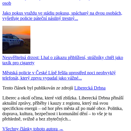
osob
Jako pokus vraždu ve stádiu pokusu, spáchaný na dvou osobách,
vyšetřuje policie páteční násilný trestný...
Neuvěřitelná drzost: Lhal o zákazu přiblížení, strážníky chtěl jako
taxík pro cigarety
Městská policie v České Lípě řešila uprostřed noci neobvyklý
telefonát, který zprvu vypadal jako vážné...
Tento článek byl publikován ze zdrojů
Liberecká Drbna
Liberec a okolí očima, které vidí zblízka. Liberecká Drbna přináší
aktuální zprávy, příběhy i kauzy z regionu, který má svou
specifickou energii – od hor přes města až po malé obce. Politika,
doprava, kultura, bezpečnost i komunální dění – to vše je tu
přehledně, svižně a bez zbytečných...
Všechny články tohoto autora →