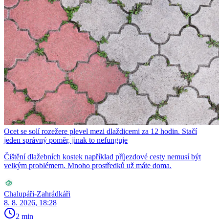
Ocet se solí rozežere plevel mezi dlaždicemi za 12 hodin. Stačí
jeden správný poměr, jinak to nefunguje
Čištění dlažebních kostek například příjezdové cesty nemusí být
velkým problémem. Mnoho prostředků už máte doma.
Chalupáři-Zahrádkáři
8. 8. 2026, 18:28
2 min