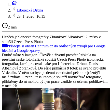
Liberecká Drbna
23. 1. 2026, 16:15
2 min
Úspěch jablonecké fotografky Zbrankové Albaniové: 2. místo v
soutěži Czech Press Photo
Přidejte si obsah Centrum.cz do oblíbených zdrojů pro Google
hledání a Google zprávy
Druhé místo v kategorii Člověk a životní prostředí získala na
prestižní české fotografické soutěži Czech Press Photo jablonecká
fotografka, která pracovala také pro Libereckou Drbnu, Denisa
Albaniová Zbranková. Do série přihlásila 9 fotek ze svého projektu
V detailu. V něm zachycuje denní veterinární péči o nejrůznější
malá zvířata. Czech Press Photo je soutěží novinářské fotografie,
přihlášeny do ní mohou být jen práce vzniklé za účelem publikování
v médiích.