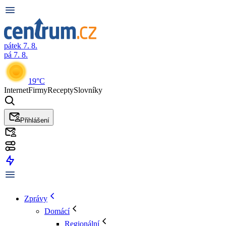
pátek 7. 8.
pá 7. 8.
19°C
Internet
Firmy
Recepty
Slovníky
Přihlášení
Zprávy
Domácí
Regionální