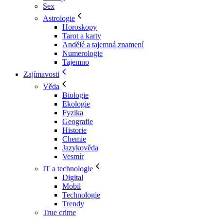
Sex
Astrologie
Horoskopy
Tarot a karty
Andělé a tajemná znamení
Numerologie
Tajemno
Zajímavosti
Věda
Biologie
Ekologie
Fyzika
Geografie
Historie
Chemie
Jazykověda
Vesmír
IT a technologie
Digital
Mobil
Technologie
Trendy
True crime