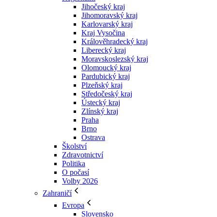
Jihočeský kraj
Jihomoravský kraj
Karlovarský kraj
Kraj Vysočina
Králověhradecký kraj
Liberecký kraj
Moravskoslezský kraj
Olomoucký kraj
Pardubický kraj
Plzeňský kraj
Středočeský kraj
Ústecký kraj
Zlínský kraj
Praha
Brno
Ostrava
Školství
Zdravotnictví
Politika
O počasí
Volby 2026
Zahraničí
Evropa
Slovensko