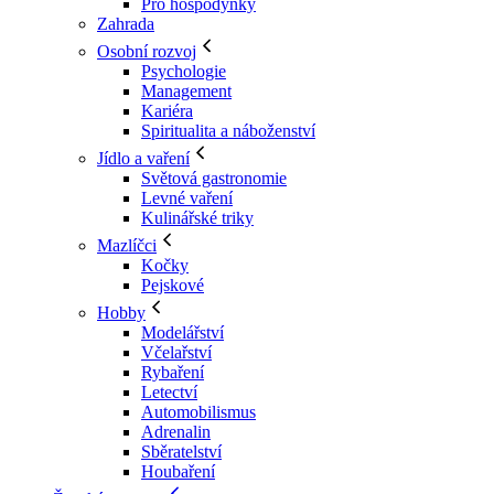
Pro hospodyňky
Zahrada
Osobní rozvoj
Psychologie
Management
Kariéra
Spiritualita a náboženství
Jídlo a vaření
Světová gastronomie
Levné vaření
Kulinářské triky
Mazlíčci
Kočky
Pejskové
Hobby
Modelářství
Včelařství
Rybaření
Letectví
Automobilismus
Adrenalin
Sběratelství
Houbaření