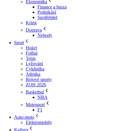
Ekonomika
Finance a burza
Podnikání
Spotřebitel
Krimi
Doprava
Nehody
Sport
Hokej
Fotbal
Tenis
Lyžování
Cyklistika
Atletika
Bojové sporty
ZOH 2026
Basketbal
NBA
Motosport
F1
Auto-moto
Elektromobily
Kultura