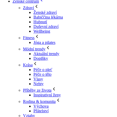
Ženské centrum
Zdraví
Ženské zdraví
Babiččina lékárna
Hubnutí
Duševní zdraví
Wellbeing
Fitness
Jóga a pilates
Módní trendy
Aktuální trendy
Doplňky
Krása
Péče o pleť
Péče o tělo
Vlasy
Nehty
Příběhy ze života
Inspirativní ženy
Rodina & komunita
Výchova
Přátelství
Vztahy