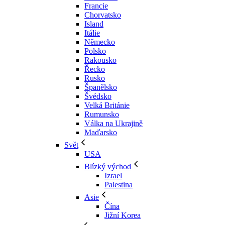
Francie
Chorvatsko
Island
Itálie
Německo
Polsko
Rakousko
Řecko
Rusko
Španělsko
Švédsko
Velká Británie
Rumunsko
Válka na Ukrajině
Maďarsko
Svět
USA
Blízký východ
Izrael
Palestina
Asie
Čína
Jižní Korea