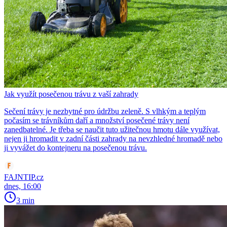
Jak využít posečenou trávu z vaší zahrady
Sečení trávy je nezbytné pro údržbu zeleně. S vlhkým a teplým
počasím se trávníkům daří a množství posečené trávy není
zanedbatelné. Je třeba se naučit tuto užitečnou hmotu dále využívat,
nejen ji hromadit v zadní části zahrady na nevzhledné hromadě nebo
ji vyvážet do kontejneru na posečenou trávu.
FAJNTIP.cz
dnes, 16:00
3 min