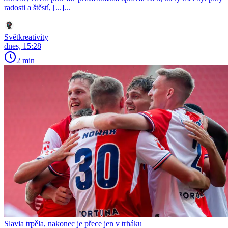
radosti a štěstí, [...]...
Světkreativity
dnes, 15:28
2 min
Slavia trpěla, nakonec je přece jen v trháku