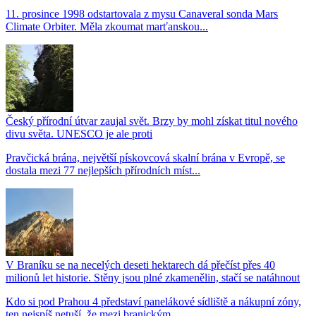
11. prosince 1998 odstartovala z mysu Canaveral sonda Mars
Climate Orbiter. Měla zkoumat marťanskou...
Český přírodní útvar zaujal svět. Brzy by mohl získat titul nového
divu světa. UNESCO je ale proti
Pravčická brána, největší pískovcová skalní brána v Evropě, se
dostala mezi 77 nejlepších přírodních míst...
V Braníku se na necelých deseti hektarech dá přečíst přes 40
milionů let historie. Stěny jsou plné zkamenělin, stačí se natáhnout
Kdo si pod Prahou 4 představí panelákové sídliště a nákupní zóny,
ten nejspíš netuší, že mezi branickým...