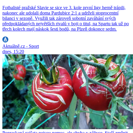
Fotbalisté pražské Slavie se sice ve 3. kole první ligy herně trápili,
nakonec ale udolali doma Pardubice 2:1 a udrželi stoprocentní
bilanci v sezoně. Využili tak zároveň sobotní zaváhání svých
předpokládaných největších rivalů v boji o titul, na Spartu tak už po
třech kolech mají náskok šesti bodů, na Plzeň dokonce sedm.
Aktuálně.cz - Sport
dnes, 15:20
Popraskaná rajčata nejsou nemoc, ale chyba v zálivce. Stačí změnit