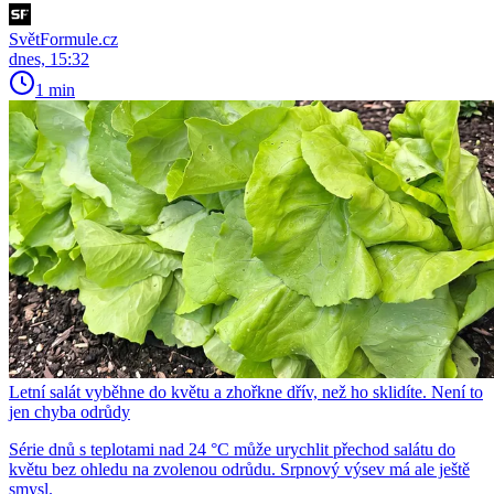
SvětFormule.cz
dnes, 15:32
1 min
Letní salát vyběhne do květu a zhořkne dřív, než ho sklidíte. Není to
jen chyba odrůdy
Série dnů s teplotami nad 24 °C může urychlit přechod salátu do
květu bez ohledu na zvolenou odrůdu. Srpnový výsev má ale ještě
smysl.