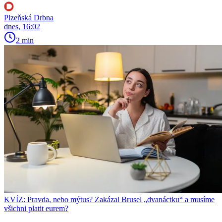
Plzeňská Drbna
dnes, 16:02
2 min
KVÍZ: Pravda, nebo mýtus? Zakázal Brusel „dvanáctku“ a musíme
všichni platit eurem?