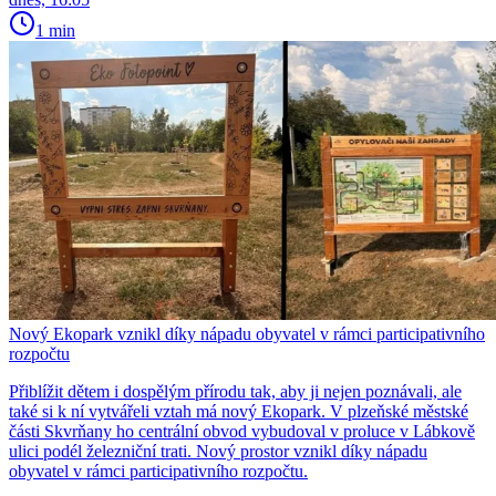
1 min
Nový Ekopark vznikl díky nápadu obyvatel v rámci participativního
rozpočtu
Přiblížit dětem i dospělým přírodu tak, aby ji nejen poznávali, ale
také si k ní vytvářeli vztah má nový Ekopark. V plzeňské městské
části Skvrňany ho centrální obvod vybudoval v proluce v Lábkově
ulici podél železniční trati. Nový prostor vznikl díky nápadu
obyvatel v rámci participativního rozpočtu.