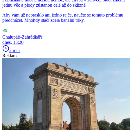
jednu věc a plody zůstanou celé až do sklizně
Aby vám už neprasklo ani jedno rajče, naučte se tomuto problému
předcházet. Mnohdy stačí zcela banální triky.
Chalupáři-Zahrádkáři
dnes, 15:20
2 min
Reklama