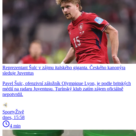
Reprezentant Šulc v zájmu italského giganta. Českého kanonýra
sleduje Juventus
Pavel Šulc, ofenzivní záložník Olympique Lyon, je podle britských
médií na radaru Juventusu. Turínský klub zatím zájem oficiálně
nepotvrdil.
SportyŽivě
dnes, 15:58
4 min