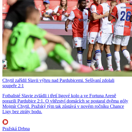
Chytil zařídil Slavii výhru nad Pardubicemi. Sešívaní zdolali
soupeře 2:1
Fotbalisté Slavie zvládli i třetí ligové kolo a ve Fortuna Areně
porazili Pardubice 2:1. O vítězství domácích se postaral dvěma góly
Mojmír Chytil. Pražský tým tak zůstává v novém ročníku Chance
Ligy bez ztráty bodu.
Pražská Drbna