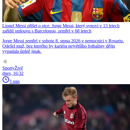
Lionel Messi přišel o otce. Jorge Messi, který synovi v 13 letech
zařídil smlouvu s Barcelonou, zemřel v 68 letech
Jorge Messi zemřel v sobotu 8. srpna 2026 v nemocnici v Rosariu.
Odešel muž, bez kterého by kariéra největšího fotbalisty dějin
vypadala úplně jinak.
SportyŽivě
dnes, 16:32
3 min