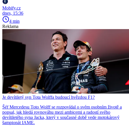
Mobify.cz
dnes, 15:36
4 min
Reklama
Je devítiletý syn Tota Wolffa budoucí hvězdou F1?
Šéf Mercedesu Toto Wolff se rozpovídal o svém osobním životě a
popsal, jak hledá rovnováhu mezi ambicemi a radostí svého
devítiletého syna Jacka, který v současné době vede motokárový
šampionát IAME.