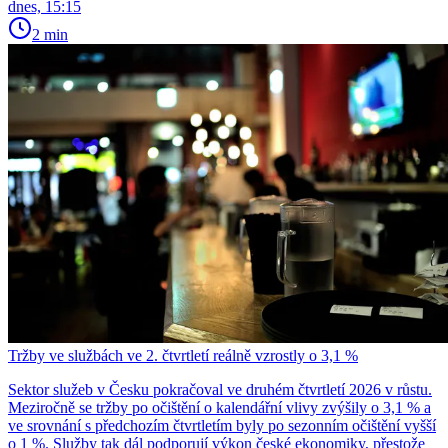
dnes, 15:15
2 min
Tržby ve službách ve 2. čtvrtletí reálně vzrostly o 3,1 %
Sektor služeb v Česku pokračoval ve druhém čtvrtletí 2026 v růstu.
Meziročně se tržby po očištění o kalendářní vlivy zvýšily o 3,1 % a
ve srovnání s předchozím čtvrtletím byly po sezonním očištění vyšší
o 1 %. Služby tak dál podporují výkon české ekonomiky, přestože