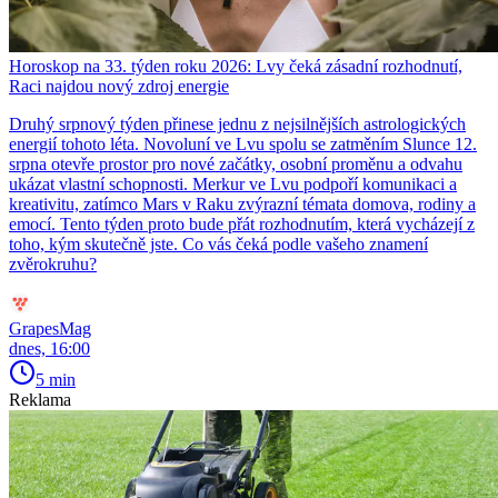
Horoskop na 33. týden roku 2026: Lvy čeká zásadní rozhodnutí,
Raci najdou nový zdroj energie
Druhý srpnový týden přinese jednu z nejsilnějších astrologických
energií tohoto léta. Novoluní ve Lvu spolu se zatměním Slunce 12.
srpna otevře prostor pro nové začátky, osobní proměnu a odvahu
ukázat vlastní schopnosti. Merkur ve Lvu podpoří komunikaci a
kreativitu, zatímco Mars v Raku zvýrazní témata domova, rodiny a
emocí. Tento týden proto bude přát rozhodnutím, která vycházejí z
toho, kým skutečně jste. Co vás čeká podle vašeho znamení
zvěrokruhu?
GrapesMag
dnes, 16:00
5 min
Reklama