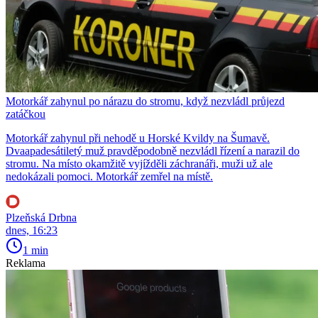
Motorkář zahynul po nárazu do stromu, když nezvládl průjezd
zatáčkou
Motorkář zahynul při nehodě u Horské Kvildy na Šumavě.
Dvaapadesátiletý muž pravděpodobně nezvládl řízení a narazil do
stromu. Na místo okamžitě vyjížděli záchranáři, muži už ale
nedokázali pomoci. Motorkář zemřel na místě.
Plzeňská Drbna
dnes, 16:23
1 min
Reklama