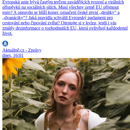
Evropská unie bývá častým terčem zavádějících tvrzení a virálních
příspěvků na sociálních sítích. Musí všechny země EU přijmout
euro? A opravdu se blíží konec označení české pivní „desítky“ a
„dvanáctky“? Jaká pravidla schválil Evropský parlament pro
cestování nebo čipování zvířat? Otestujte si v kvízu, jestli i vás
zmátly dezinformace o rozhodnutích EU, která ovlivňují každodenní
život.
Aktuálně.cz - Zprávy
dnes, 16:01