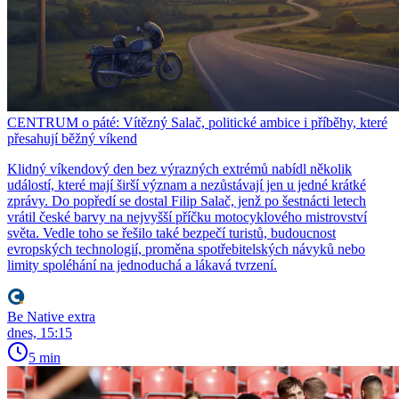
CENTRUM o páté: Vítězný Salač, politické ambice i příběhy, které
přesahují běžný víkend
Klidný víkendový den bez výrazných extrémů nabídl několik
událostí, které mají širší význam a nezůstávají jen u jedné krátké
zprávy. Do popředí se dostal Filip Salač, jenž po šestnácti letech
vrátil české barvy na nejvyšší příčku motocyklového mistrovství
světa. Vedle toho se řešilo také bezpečí turistů, budoucnost
evropských technologií, proměna spotřebitelských návyků nebo
limity spoléhání na jednoduchá a lákavá tvrzení.
Be Native extra
dnes, 15:15
5 min