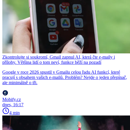
Zkontrolujte si soukromí, Gmail zapnul AI, která čte e-maily i
přílohy. Většina lidí o tom neví, funkce běží na pozadí
Google v roce 2026 spustil v Gmailu celou řadu AI funkcí, které
pracují s obsahem vašich e-mailů. Problém? Nejde o jeden přepínač,
ale minimálně o tři.
Mobify.cz
dnes, 16:17
4 min