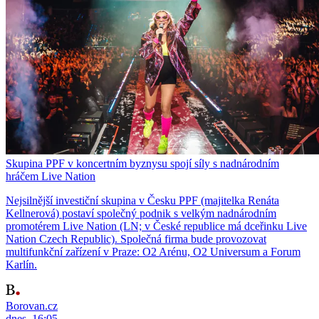
Skupina PPF v koncertním byznysu spojí síly s nadnárodním
hráčem Live Nation
Nejsilnější investiční skupina v Česku PPF (majitelka Renáta
Kellnerová) postaví společný podnik s velkým nadnárodním
promotérem Live Nation (LN; v České republice má dceřinku Live
Nation Czech Republic). Společná firma bude provozovat
multifunkční zařízení v Praze: O2 Arénu, O2 Universum a Forum
Karlín.
Borovan.cz
dnes, 16:05