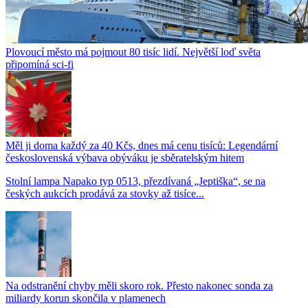
Plovoucí město má pojmout 80 tisíc lidí. Největší loď světa
připomíná sci-fi
Měl ji doma každý za 40 Kčs, dnes má cenu tisíců: Legendární
československá výbava obýváku je sběratelským hitem
Stolní lampa Napako typ 0513, přezdívaná „Jeptiška“, se na
českých aukcích prodává za stovky až tisíce...
Na odstranění chyby měli skoro rok. Přesto nakonec sonda za
miliardy korun skončila v plamenech