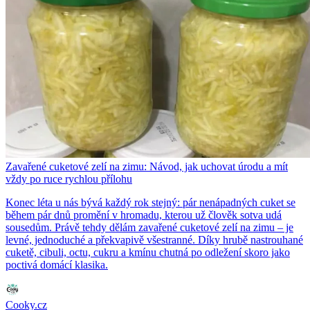
Zavařené cuketové zelí na zimu: Návod, jak uchovat úrodu a mít
vždy po ruce rychlou přílohu
Konec léta u nás bývá každý rok stejný: pár nenápadných cuket se
během pár dnů promění v hromadu, kterou už člověk sotva udá
sousedům. Právě tehdy dělám zavařené cuketové zelí na zimu – je
levné, jednoduché a překvapivě všestranné. Díky hrubě nastrouhané
cuketě, cibuli, octu, cukru a kmínu chutná po odležení skoro jako
poctivá domácí klasika.
Cooky.cz