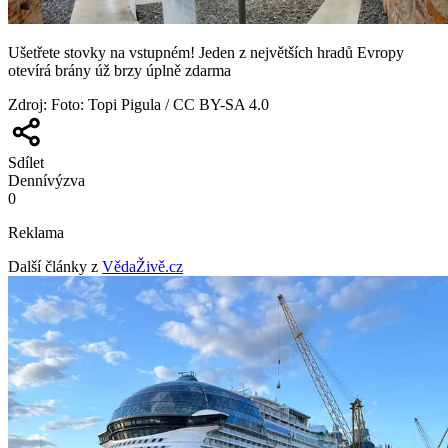
Ušetřete stovky na vstupném! Jeden z největších hradů Evropy
otevírá brány úž brzy úplně zdarma
Zdroj
:
Foto: Topi Pigula / CC BY-SA 4.0
Sdílet
Denní
výzva
0
Reklama
Další články z
VědaŽivě.cz