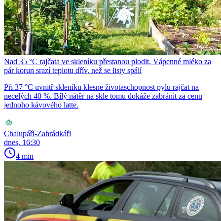
Nad 35 °C rajčata ve skleníku přestanou plodit. Vápenné mléko za
pár korun srazí teplotu dřív, než se listy spálí
Při 37 °C uvnitř skleníku klesne životaschopnost pylu rajčat na
necelých 40 %. Bílý nátěr na skle tomu dokáže zabránit za cenu
jednoho kávového latte.
Chalupáři-Zahrádkáři
dnes, 16:30
4 min