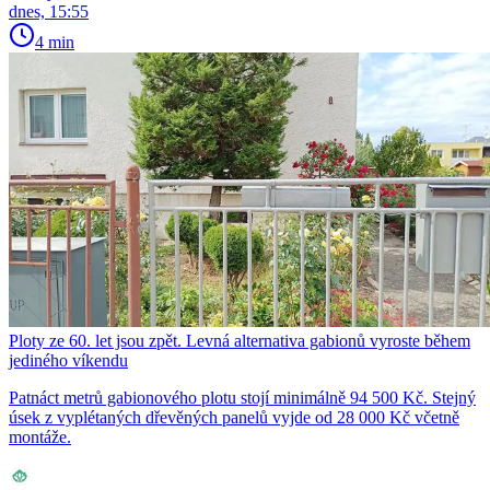
dnes, 15:55
4 min
Ploty ze 60. let jsou zpět. Levná alternativa gabionů vyroste během
jediného víkendu
Patnáct metrů gabionového plotu stojí minimálně 94 500 Kč. Stejný
úsek z vyplétaných dřevěných panelů vyjde od 28 000 Kč včetně
montáže.