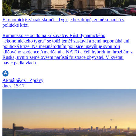
Ekonomický zázrak skončil. Tygr je bez drápů, země se zmítá v
politické krizi
Rumunsko se ocitlo na křižovatce. Růst dynamického
„ekonomického tygra“ se totiž téměř zastavil a zemi nepomáhá ani
politická krize. Na mezinárodním poli sice upevňuje svou roli
klíčového spojence Američanů a NATO a čelí hybridním hrozbám z
Ruska, uvnitř země ovšem narůstá frustrace obyvatel. V květnu
navíc padla vláda.
Aktuálně.cz - Zprávy
dnes, 15:17