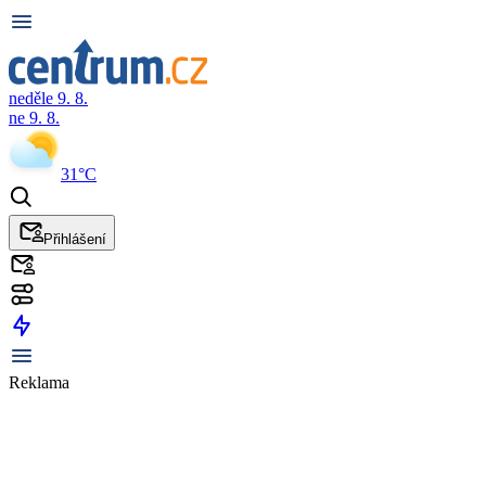
neděle 9. 8.
ne 9. 8.
31°C
Přihlášení
Reklama