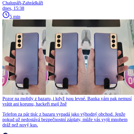
Chalupáři-Zahrádkáři
dnes, 15:38
5 min
Pozor na mobily z bazaru, i když jsou levné. Banka vám pak nemusí
vrátit ani korunu, hackeři mají žně
Telefon za pár tisíc z bazaru vypadá jako výhodný obchod. Jenže
pokud už nedostává bezpečnostní záplaty, může vás vyjít mnohem
dráž než nový kus.