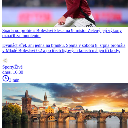
Sparta po prohře s Boleslaví klesla na 9. místo. Zelený její výkony
označil za impotentní
Dvanáct střel, ani jedna na branku. Sparta v sobotu 8. srpna prohrála
v Mladé Boleslavi 0:2 a po třech ligových kolech má jen tři body.
SportyŽivě
dnes, 16:30
3 min