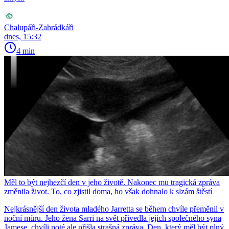
Chalupáři-Zahrádkáři
dnes, 15:32
4 min
Měl to být nejhezčí den v jeho životě. Nakonec mu tragická zpráva
změnila život. To, co zjistil doma, ho však dohnalo k slzám štěstí
Nejkrásnější den života mladého Jarretta se během chvíle přeměnil v
noční můru. Jeho žena Sarri na svět přivedla jejich společného syna
Jamese, chvíli poté ale přišla strašná zpráva. Den, který měl být plný