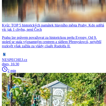
Kvíz: TOP 5 historických památek hlavního města Prahy. Kdo udělá
víc jak 1 chybu, není Čech
Prahu lze právem považovat za historickou perlu Evropy. Od 9.
století se stala významným centrem a sídlem Přemyslovců, největší
rozkvět však zažila za vlády císaře Rudolfa II.
NESPECHEJ.cz
dnes, 16:30
2 min