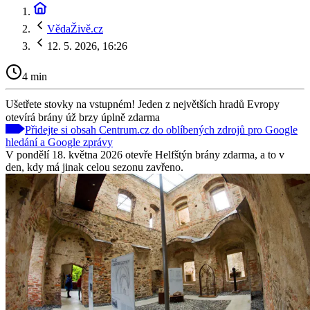
VědaŽivě.cz
12. 5. 2026, 16:26
4 min
Ušetřete stovky na vstupném! Jeden z největších hradů Evropy
otevírá brány úž brzy úplně zdarma
Přidejte si obsah Centrum.cz do oblíbených zdrojů pro Google
hledání a Google zprávy
V pondělí 18. května 2026 otevře Helfštýn brány zdarma, a to v
den, kdy má jinak celou sezonu zavřeno.