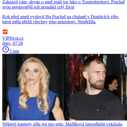
Zakazuji vám, abyste o mně psali jen jako o Trautenberkovi. Prachař
svou nejslavnější roli nesnášel celý život
Rok před smrtí vyslovil Ilja Prachař na chalupě v Doubicích větu,
která měla přežít všechny jeho nekrology. Nepřežila.
VIPživot.cz
dnes, 07:28
3 min
Některé kapitoly píšu jen pro sebe. Mašlíková fanouškům vzkázala,