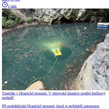
1 min
Tragédie v Hranické propasti. V obrovské hloubce zemřel špičkový
potápěč
Při probádávání Hranické propasti, která je nejhlubší zatopenou