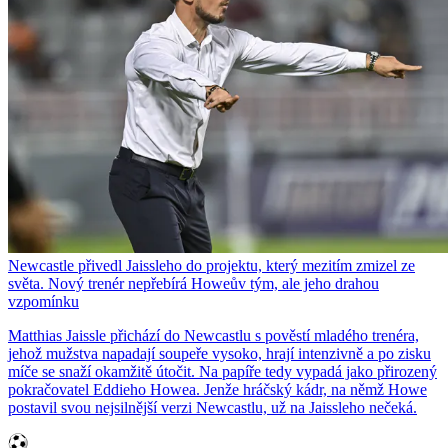
Newcastle přivedl Jaissleho do projektu, který mezitím zmizel ze
světa. Nový trenér nepřebírá Howeův tým, ale jeho drahou
vzpomínku
Matthias Jaissle přichází do Newcastlu s pověstí mladého trenéra,
jehož mužstva napadají soupeře vysoko, hrají intenzivně a po zisku
míče se snaží okamžitě útočit. Na papíře tedy vypadá jako přirozený
pokračovatel Eddieho Howea. Jenže hráčský kádr, na němž Howe
postavil svou nejsilnější verzi Newcastlu, už na Jaissleho nečeká.