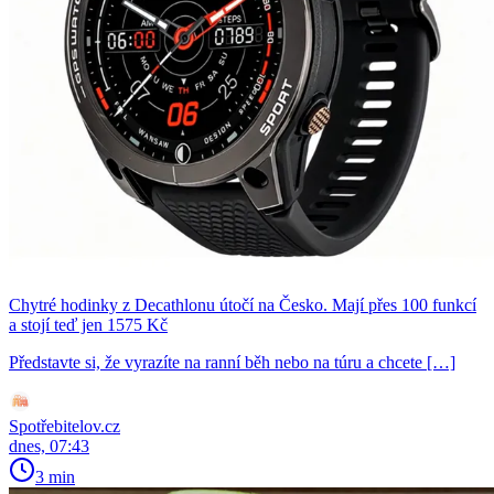
Chytré hodinky z Decathlonu útočí na Česko. Mají přes 100 funkcí
a stojí teď jen 1575 Kč
Představte si, že vyrazíte na ranní běh nebo na túru a chcete […]
Spotřebitelov.cz
dnes, 07:43
3 min