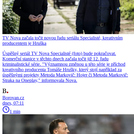
TV Nova začala točit novou řadu seriálu Specialisté, kreativním
producentem je Hruška
Úspěšný seriál TV Nova Specialisté (foto) bude pokračovat.
Komerční stanice v těchto dnech začala točit již 12. řadu
kriminalistické série. "Významnou změnou u této série je příchod
kreativního producenta Tomáše Hrušky, který stojí například za
úspěšnými projekty Metoda Markovič: Hojer či Metoda Markovič:
Straka na Oneplay," informovala Nova.
Borovan.cz
dnes, 07:11
1 min