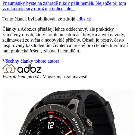
Pneumatiky byste na zahradě nikdy pálit neměli. Nejenže při tom
vzniká oxid síry ohrožující plíce, ale...
Tento článek byl publikován ze zdrojů
adbz.cz
Články z Adbz.cz přinášejí lehce oddechový, ale prakticky
zaměřený obsah, který kombinuje domácí tipy, kreativní návody,
zajímavosti ze světa a neobvyklé příběhy. Obsah je pestrý, často
inspirovaný každodenním životem a určený pro čtenáře, kteří mají
rádi praktická řešení, zábavu i netradiční...
Všechny články tohoto autora →
Vybrali jsme pro vás
Magazíny a zajímavosti