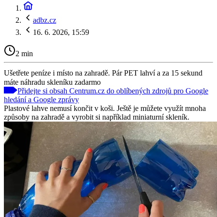
adbz.cz
16. 6. 2026, 15:59
2 min
Ušetřete peníze i místo na zahradě. Pár PET lahví a za 15 sekund
máte náhradu skleníku zadarmo
Přidejte si obsah Centrum.cz do oblíbených zdrojů pro Google
hledání a Google zprávy
Plastové lahve nemusí končit v koši. Ještě je můžete využít mnoha
způsoby na zahradě a vyrobit si například miniaturní skleník.