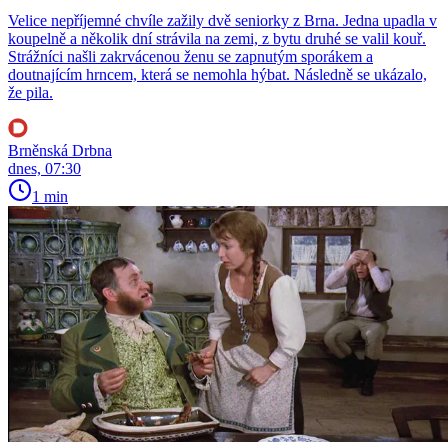
Velice nepříjemné chvíle zažily dvě seniorky z Brna. Jedna upadla v
koupelně a několik dní strávila na zemi, z bytu druhé se valil kouř.
Strážníci našli zakrvácenou ženu se zapnutým sporákem a
doutnajícím hrncem, která se nemohla hýbat. Následně se ukázalo,
že pila.
Brněnská Drbna
dnes, 07:30
1 min