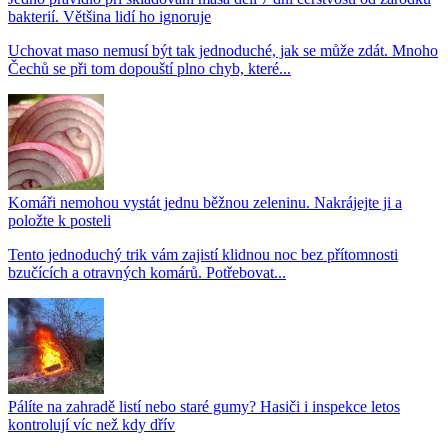
bakterií. Většina lidí ho ignoruje
Uchovat maso nemusí být tak jednoduché, jak se může zdát. Mnoho
Čechů se při tom dopouští plno chyb, které...
Komáři nemohou vystát jednu běžnou zeleninu. Nakrájejte ji a
položte k posteli
Tento jednoduchý trik vám zajistí klidnou noc bez přítomnosti
bzučících a otravných komárů. Potřebovat...
Pálíte na zahradě listí nebo staré gumy? Hasiči i inspekce letos
kontrolují víc než kdy dřív