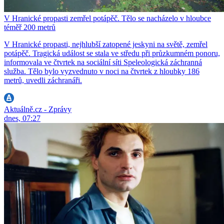
V Hranické propasti zemřel potápěč. Tělo se nacházelo v hloubce
téměř 200 metrů
V Hranické propasti, nejhlubší zatopené jeskyni na světě, zemřel
potápěč. Tragická událost se stala ve středu při průzkumném ponoru,
informovala ve čtvrtek na sociální síti Speleologická záchranná
služba. Tělo bylo vyzvednuto v noci na čtvrtek z hloubky 186
metrů, uvedli záchranáři.
Aktuálně.cz - Zprávy
dnes, 07:27