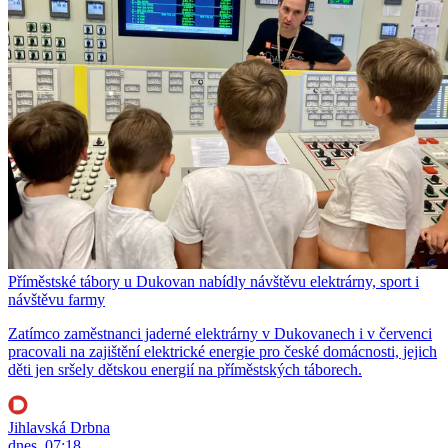
Příměstské tábory u Dukovan nabídly návštěvu elektrárny, sport i
návštěvu farmy
Zatímco zaměstnanci jaderné elektrárny v Dukovanech i v červenci
pracovali na zajištění elektrické energie pro české domácnosti, jejich
děti jen sršely dětskou energií na příměstských táborech.
Jihlavská Drbna
dnes, 07:18