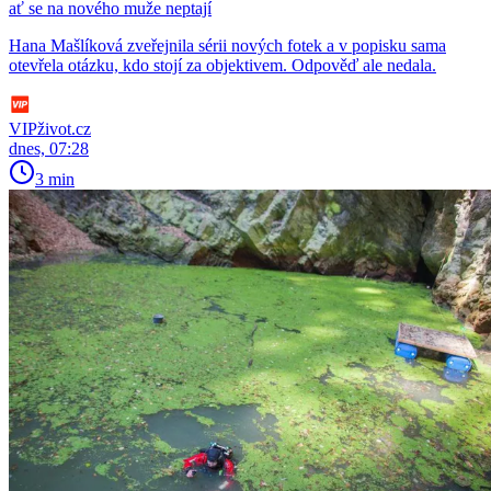
ať se na nového muže neptají
Hana Mašlíková zveřejnila sérii nových fotek a v popisku sama
otevřela otázku, kdo stojí za objektivem. Odpověď ale nedala.
VIPživot.cz
dnes, 07:28
3 min