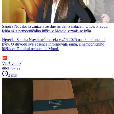
Sandra Nováková zmizela ze dne na den z natáčení Ulice. Pravdu
řekla až z nemocničního lůžka v Motole, ozvala se kýla
Herečka Sandra Nováková musela v září 2025 na akutní operaci
kýly. O důvodu své absence informovala sama, z nemocničního
lůžka ve Fakultní nemocnici Motol.
VIPživot.cz
dnes, 07:22
3 min