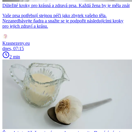
Důležité kroky pro krásná a zdravá prsa. Každá žena by je měla znát
Vaše prsa potřebují stejnou péči jako zbytek vašeho těla.
Nezanedbávejte ňadra a snažte se je podpořit následujícími kroky
pro jejich zdraví a krásu.
Krasnezeny.eu
dnes, 07:15
2 min