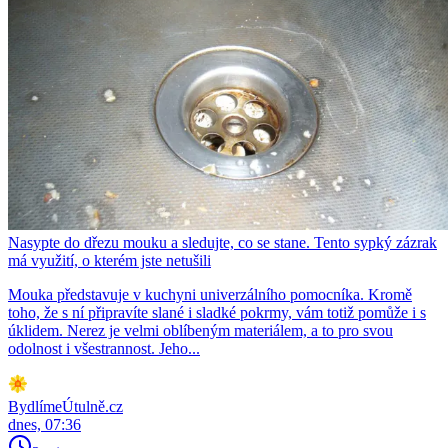
Nasypte do dřezu mouku a sledujte, co se stane. Tento sypký zázrak
má využití, o kterém jste netušili
Mouka představuje v kuchyni univerzálního pomocníka. Kromě
toho, že s ní připravíte slané i sladké pokrmy, vám totiž pomůže i s
úklidem. Nerez je velmi oblíbeným materiálem, a to pro svou
odolnost i všestrannost. Jeho...
BydlímeÚtulně.cz
dnes, 07:36