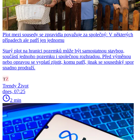
Plot mezi sousedy se zpravidla považuje za společný: V některých
případech ale patří jen jednomu
Starý plot na hranici pozemků může být samostatnou stavbou,
součástí jednoho pozemku i společnou rozhradou. Před výměnou
nebo opravou se vyplatí zjistit, komu patří, jinak se sousedský spor
snadno prodraží.
Trendy Život
dnes, 07:25
2 min