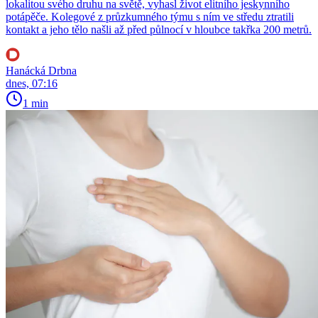
lokalitou svého druhu na světě, vyhasl život elitního jeskynního
potápěče. Kolegové z průzkumného týmu s ním ve středu ztratili
kontakt a jeho tělo našli až před půlnocí v hloubce takřka 200 metrů.
Hanácká Drbna
dnes, 07:16
1 min