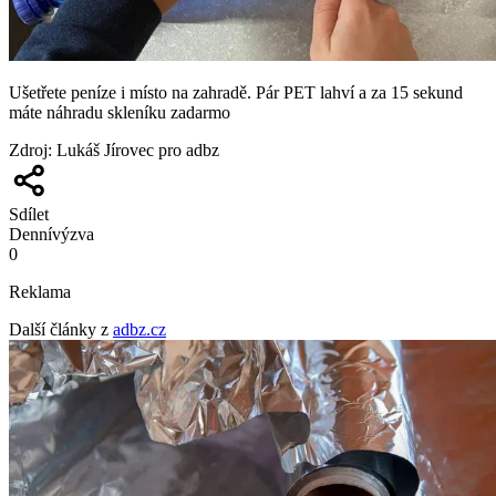
Ušetřete peníze i místo na zahradě. Pár PET lahví a za 15 sekund
máte náhradu skleníku zadarmo
Zdroj
:
Lukáš Jírovec pro adbz
Sdílet
Denní
výzva
0
Reklama
Další články z
adbz.cz