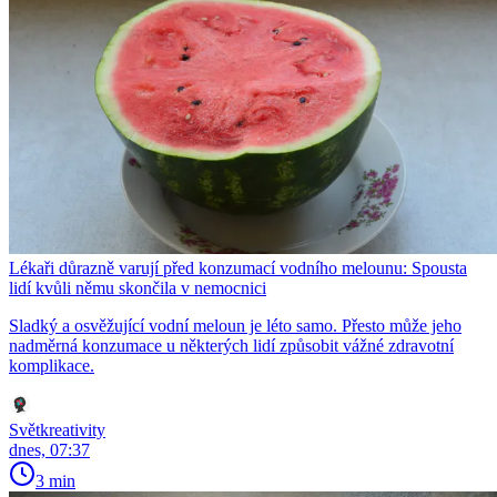
Lékaři důrazně varují před konzumací vodního melounu: Spousta
lidí kvůli němu skončila v nemocnici
Sladký a osvěžující vodní meloun je léto samo. Přesto může jeho
nadměrná konzumace u některých lidí způsobit vážné zdravotní
komplikace.
Světkreativity
dnes, 07:37
3 min