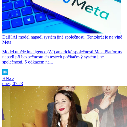
Další AI model napadl systém jiné společnosti. Tentokrát je na vině
Meta
Model umělé inteligence (AI) americké společnosti Meta Platforms
napadl při bezpečnostních testech počítačový systém jiné
společnosti. S odkazem na...
HN.cz
dnes, 07:23