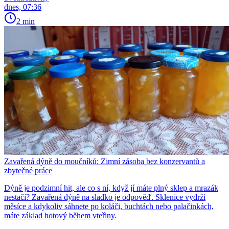
dnes, 07:36
2 min
Zavařená dýně do moučníků: Zimní zásoba bez konzervantů a
zbytečné práce
Dýně je podzimní hit, ale co s ní, když jí máte plný sklep a mrazák
nestačí? Zavařená dýně na sladko je odpověď. Sklenice vydrží
měsíce a kdykoliv sáhnete po koláči, buchtách nebo palačinkách,
máte základ hotový během vteřiny.