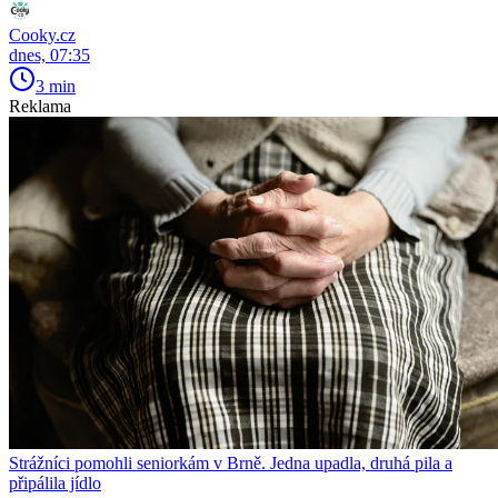
Cooky.cz
dnes, 07:35
3 min
Reklama
Strážníci pomohli seniorkám v Brně. Jedna upadla, druhá pila a
připálila jídlo