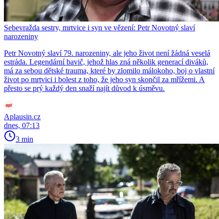
Sebevražda sestry, mrtvice i syn ve vězení: Petr Novotný slaví
narozeniny
Petr Novotný slaví 79. narozeniny, ale jeho život není žádná veselá
estráda. Legendární bavič, jehož hlas zná několik generací diváků,
má za sebou dětské trauma, které by zlomilo málokoho, boj o vlastní
život po mrtvici i bolest z toho, že jeho syn skončil za mřížemi. A
přesto se prý každý den snaží najít důvod k úsměvu.
Aplausin.cz
dnes, 07:13
3 min