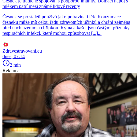
Česnek je tradičně spojován s podporou imunity. Domácí nápoj s
mlékem patří mezi známé lidové recepty
Česnek se po staletí používá jako potravina i lék. Konzumace
česneku může mít celou řadu zdravotních účinků a chrání zejména
před nachlazením a chřipkou. Rýma a kašel jsou častými příznaky
respiračních infekcí, které mohou způsobovat [...]...
Zdravestravovani.eu
dnes, 07:14
2 min
Reklama