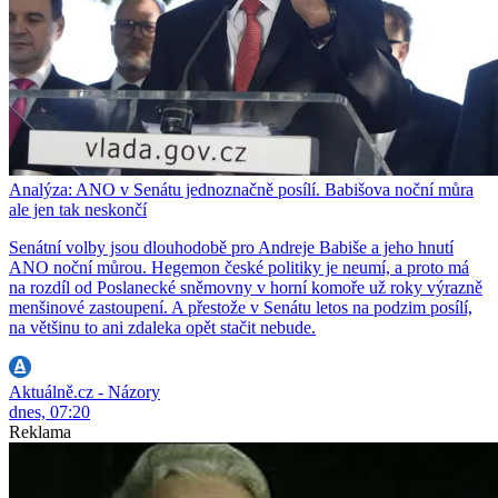
Analýza: ANO v Senátu jednoznačně posílí. Babišova noční můra
ale jen tak neskončí
Senátní volby jsou dlouhodobě pro Andreje Babiše a jeho hnutí
ANO noční můrou. Hegemon české politiky je neumí, a proto má
na rozdíl od Poslanecké sněmovny v horní komoře už roky výrazně
menšinové zastoupení. A přestože v Senátu letos na podzim posílí,
na většinu to ani zdaleka opět stačit nebude.
Aktuálně.cz - Názory
dnes, 07:20
Reklama