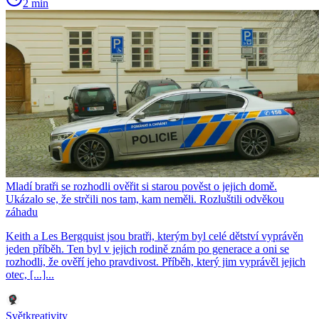
2 min
Mladí bratři se rozhodli ověřit si starou pověst o jejich domě.
Ukázalo se, že strčili nos tam, kam neměli. Rozluštili odvěkou
záhadu
Keith a Les Bergquist jsou bratři, kterým byl celé dětství vyprávěn
jeden příběh. Ten byl v jejich rodině znám po generace a oni se
rozhodli, že ověří jeho pravdivost. Příběh, který jim vyprávěl jejich
otec, [...]...
Světkreativity