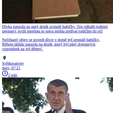
Dívka narazila na starý deník zesnulé babičky. Ten odhalil rodinné
tajemství, kvůli kterému se sotva mohla podívat rodičům do očí
Nečekaný objev se povedl dívce v domě její zesnulé babičky.
Během úklidu narazila na deník, který byl plný dojemných
vzpomínek na její dětství.
Světkreativity
dnes, 07:21
2 min