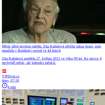
Měsíc před stovkou odešla. Zita Kabátová přežila zákaz hraní, smrt
manžela v Bombaji i porod ve 44 letech
Zita Kabátová zemřela 27. května 2012 ve věku 99 let. Ke stovce jí
nechyběl měsíc, ale jedenáct měsíců.
VIPživot.cz
dnes, 07:18
4 min