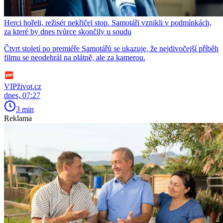
Herci hořeli, režisér nekřičel stop. Samotáři vznikli v podmínkách,
za které by dnes tvůrce skončily u soudu
Čtvrt století po premiéře Samotářů se ukazuje, že nejdivočejší příběh
filmu se neodehrál na plátně, ale za kamerou.
VIPživot.cz
dnes, 07:27
3 min
Reklama