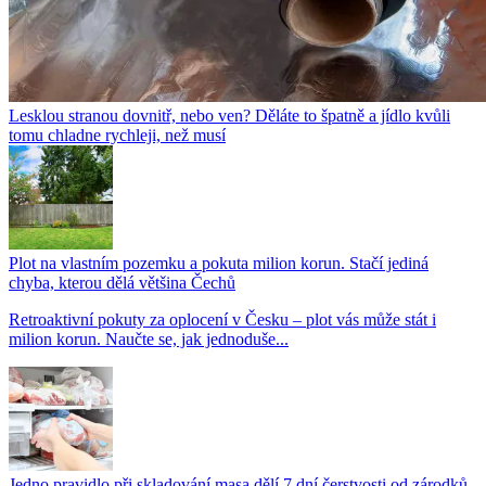
Lesklou stranou dovnitř, nebo ven? Děláte to špatně a jídlo kvůli
tomu chladne rychleji, než musí
Plot na vlastním pozemku a pokuta milion korun. Stačí jediná
chyba, kterou dělá většina Čechů
Retroaktivní pokuty za oplocení v Česku – plot vás může stát i
milion korun. Naučte se, jak jednoduše...
Jedno pravidlo při skladování masa dělí 7 dní čerstvosti od zárodků