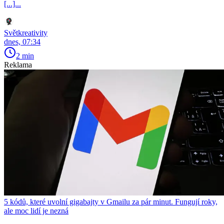
[...]...
Světkreativity
dnes, 07:34
2 min
Reklama
5 kódů, které uvolní gigabajty v Gmailu za pár minut. Fungují roky,
ale moc lidí je nezná