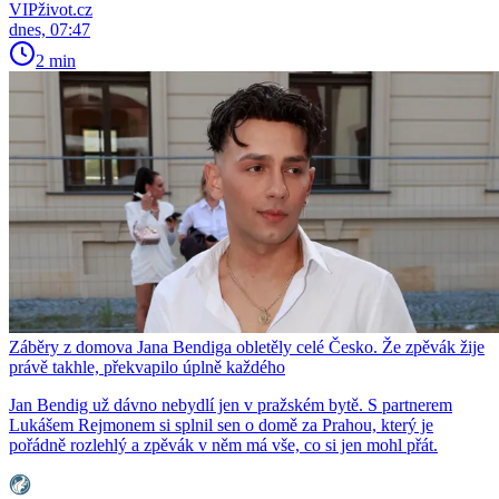
VIPživot.cz
dnes, 07:47
2 min
Záběry z domova Jana Bendiga obletěly celé Česko. Že zpěvák žije
právě takhle, překvapilo úplně každého
Jan Bendig už dávno nebydlí jen v pražském bytě. S partnerem
Lukášem Rejmonem si splnil sen o domě za Prahou, který je
pořádně rozlehlý a zpěvák v něm má vše, co si jen mohl přát.