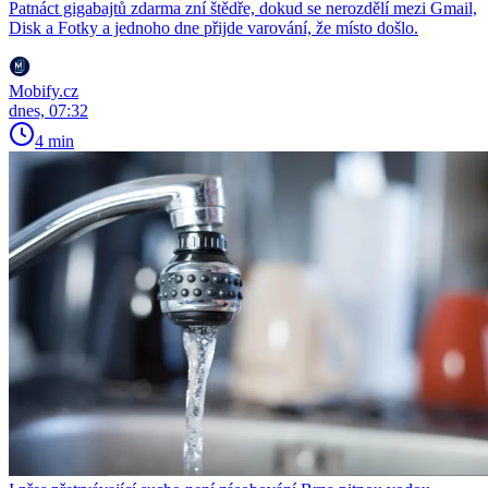
Patnáct gigabajtů zdarma zní štědře, dokud se nerozdělí mezi Gmail,
Disk a Fotky a jednoho dne přijde varování, že místo došlo.
Mobify.cz
dnes, 07:32
4 min