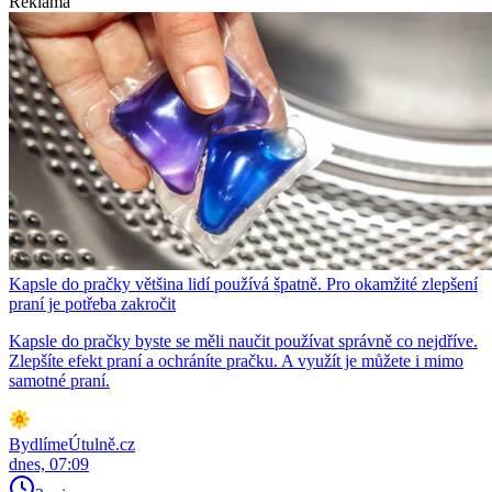
Reklama
Kapsle do pračky většina lidí používá špatně. Pro okamžité zlepšení
praní je potřeba zakročit
Kapsle do pračky byste se měli naučit používat správně co nejdříve.
Zlepšíte efekt praní a ochráníte pračku. A využít je můžete i mimo
samotné praní.
BydlímeÚtulně.cz
dnes, 07:09