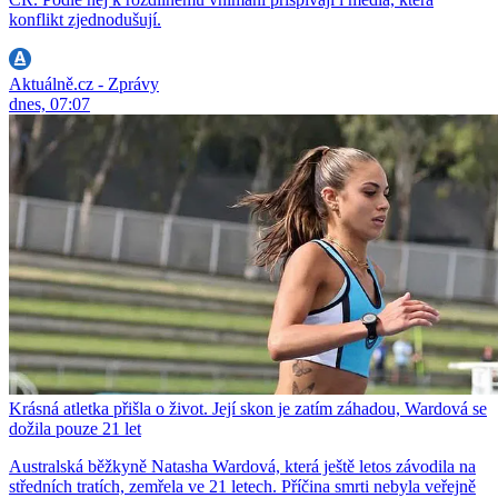
konflikt zjednodušují.
Aktuálně.cz - Zprávy
dnes, 07:07
Krásná atletka přišla o život. Její skon je zatím záhadou, Wardová se
dožila pouze 21 let
Australská běžkyně Natasha Wardová, která ještě letos závodila na
středních tratích, zemřela ve 21 letech. Příčina smrti nebyla veřejně