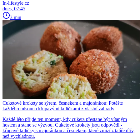
In-lifestyle.cz
dnes, 07:45
3 min
Cuketové krokety se sýrem, česnekem a majoránkou: Potěšte
každého mlsouna křupavými kuličkami z vlastní zahrady
Každé léto přijde ten moment, kdy cuketa přestane být vítaným
hostem a stane se výzvou. Cuketové krokety jsou odpovědí -
křupavé kuličky s majoránkou a česnekem, které zmizí z talíře dřív,
než vychladnou.