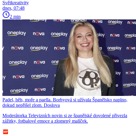
Světkreativity
dnes, 07:48
2 min
Padel, běh, moře a paella. Borhyová si užívala Španělsko naplno,
dokud nepřišel zlom. Doslova
Moderátorka Televizních novin si ze španělské dovolené přivezla
zážitky, fotbalové emoce a zlomený malíček.