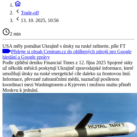
Trade-off
13. 10. 2025, 10:56
2 min
USA měly pomáhat Ukrajině s útoky na ruské rafinerie, píše FT
Přidejte si obsah Centrum.cz do oblíbených zdrojů pro Google
hledání a Google zprávy
Podle zjištění deníku Financial Times z 12. října 2025 Spojené státy
už několik měsíců poskytují Ukrajině zpravodajské informace, které
umožňují útoky na ruské energetické cíle daleko za frontovou linií.
Informace, převzaté zahraničními médii, naznačují posílenou
koordinaci mezi Washingtonem a Kyjevem i možnou snahu přimět
Moskvu k jednání.