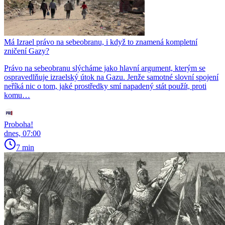
Má Izrael právo na sebeobranu, i když to znamená kompletní
zničení Gazy?
Právo na sebeobranu slýcháme jako hlavní argument, kterým se
ospravedlňuje izraelský útok na Gazu. Jenže samotné slovní spojení
neříká nic o tom, jaké prostředky smí napadený stát použít, proti
komu…
Proboha!
dnes, 07:00
7 min