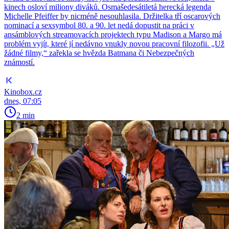
kinech osloví miliony diváků. Osmašedesátiletá herecká legenda
Michelle Pfeiffer by nicméně nesouhlasila. Držitelka tří oscarových
nominací a sexsymbol 80. a 90. let nedá dopustit na práci v
ansámblových streamovacích projektech typu Madison a Margo má
problém vyjít, které jí nedávno vnukly novou pracovní filozofii. „Už
žádné filmy,“ zařekla se hvězda Batmana či Nebezpečných
známostí.
Kinobox.cz
dnes, 07:05
2 min