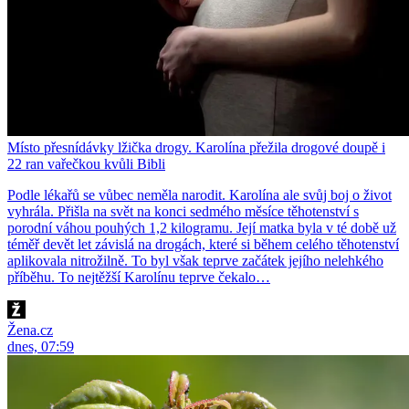
Místo přesnídávky lžička drogy. Karolína přežila drogové doupě i
22 ran vařečkou kvůli Bibli
Podle lékařů se vůbec neměla narodit. Karolína ale svůj boj o život
vyhrála. Přišla na svět na konci sedmého měsíce těhotenství s
porodní váhou pouhých 1,2 kilogramu. Její matka byla v té době už
téměř devět let závislá na drogách, které si během celého těhotenství
aplikovala nitrožilně. To byl však teprve začátek jejího nelehkého
příběhu. To nejtěžší Karolínu teprve čekalo…
Žena.cz
dnes, 07:59