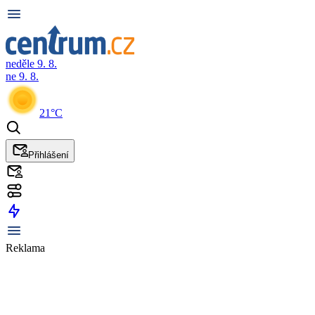
neděle 9. 8.
ne 9. 8.
21°C
Přihlášení
Reklama