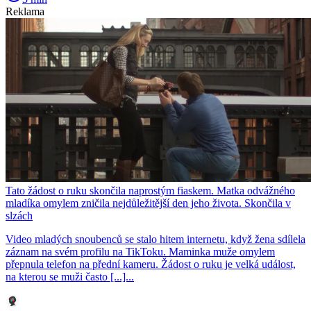
Reklama
Tato žádost o ruku skončila naprostým fiaskem. Matka odvážného
mladíka omylem zničila nejdůležitější den jeho života. Skončila v
slzách
Video mladých snoubenců se stalo hitem internetu, když žena sdílela
záznam na svém profilu na TikToku. Maminka muže omylem
přepnula telefon na přední kameru. Žádost o ruku je velká událost,
na kterou se muži často [...]...