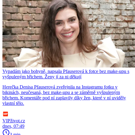
Vypadám jako bohyně, napsala Pfauserová k fotce bez make-upu s
vyšpuleným břichem. Ženy jí za ni děkují
Herečka Denisa Pfauserová zveřejnila na Instagramu fotku v
bikinách, neučesaná, bez make-upu a se záměrně vyšpuleným
břichem. Komentáře pod ní zaplavily díky žen, které v ní uviděly
vlastní tělo.
VIPživot.cz
dnes, 07:49
3 min