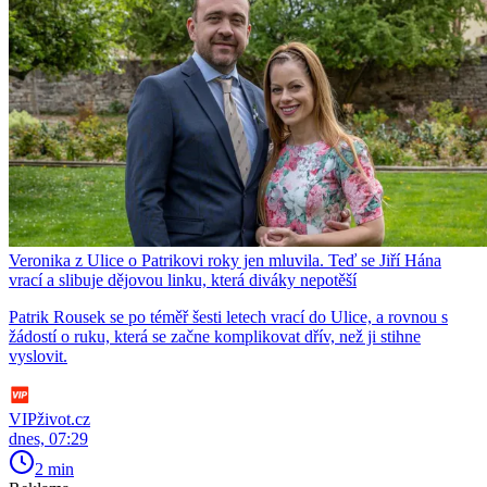
Veronika z Ulice o Patrikovi roky jen mluvila. Teď se Jiří Hána
vrací a slibuje dějovou linku, která diváky nepotěší
Patrik Rousek se po téměř šesti letech vrací do Ulice, a rovnou s
žádostí o ruku, která se začne komplikovat dřív, než ji stihne
vyslovit.
VIPživot.cz
dnes, 07:29
2 min