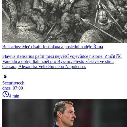
Belisarius: Meč císaře Justiniána a poslední naděje Říma
Flavius Belisarius patřil mezi největší vojevůdce historie. Zničil říši
Vandalů a dobyl Itálii zpět pro Byzanc. Přesto zůstává ve stínu
Caesara, Alexandra Velikého nebo Napoleona.
Securitytech
dnes, 07:00
4 min