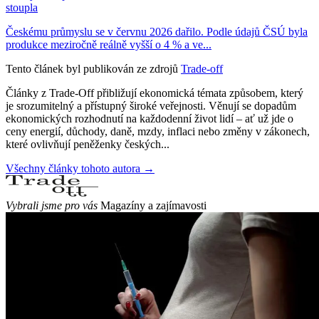
stoupla
Českému průmyslu se v červnu 2026 dařilo. Podle údajů ČSÚ byla
produkce meziročně reálně vyšší o 4 % a ve...
Tento článek byl publikován ze zdrojů
Trade-off
Články z Trade-Off přibližují ekonomická témata způsobem, který
je srozumitelný a přístupný široké veřejnosti. Věnují se dopadům
ekonomických rozhodnutí na každodenní život lidí – ať už jde o
ceny energií, důchody, daně, mzdy, inflaci nebo změny v zákonech,
které ovlivňují peněženky českých...
Všechny články tohoto autora →
Vybrali jsme pro vás
Magazíny a zajímavosti