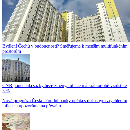
Bydlení Čechů v budoucnosti? Směřujeme k menším multifunkčním
prostorům
ČNB ponechala sazby beze změny, inflace má krátkodobě vzrůst ke
3 %
Nová prognóza České národní banky počítá s dočasným zrychlením
inflace a upozorňuje na převahu...