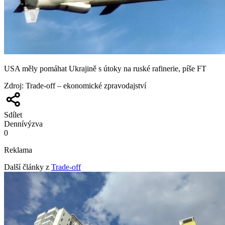
USA měly pomáhat Ukrajině s útoky na ruské rafinerie, píše FT
Zdroj
:
Trade-off – ekonomické zpravodajství
Sdílet
Denní
výzva
0
Reklama
Další články z
Trade-off