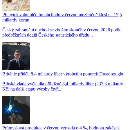
Přebytek zahraničního obchodu v červnu meziročně klesl na 15,5
miliardy korun
Český zahraniční obchod se zbožím skončil v červnu 2026 podle
předběžných údajů Českého statistického úřadu...
Británie přidělí 8,4 miliardy liber výrobcům ponorek Dreadnought
Britská vláda vyčlenila přibližně 8,4 miliardy liber (237,3 miliardy
Kč) na další etapu výroby čtyř...
Průmyslová produkce v červnu vzrostla o 4 %, hodnota zakázek