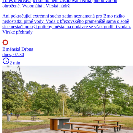
I přes přetrvávající sucho není zásobování Brna pitnou vodou
ohrožené. Vypomáhá i Vírská nádrž
Ani pokračující extrémní sucho zatím neznamená pro Brno riziko
nedostatku pitné vody. Voda z březovského prameniště sama o sobě
sice nestačí pokrýt potřeby města, na dodávce se však podílí i voda z
Vírské přehrady.
Brněnská Drbna
dnes, 07:30
2 min