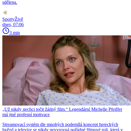
sdělena.
SportyŽivě
dnes, 07:06
3 min
„Už nikdy nechci točit žádný film.“ Legendární Michelle Pfeiffer
má jiné profesní motivace
Streamovací systém dle mnohých podemílá koncept hereckých
hvězd a televize se nikdy nevyrovná pořádné filmové roli, která v