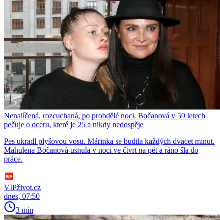
Nenalíčená, rozcuchaná, po probdělé noci. Bočanová v 59 letech
pečuje o dceru, které je 25 a nikdy nedospěje
Pes ukradl plyšovou vosu. Márinka se budila každých dvacet minut.
Mahulena Bočanová usnula v noci ve čtvrt na pět a ráno šla do
práce.
VIPživot.cz
dnes, 07:50
3 min