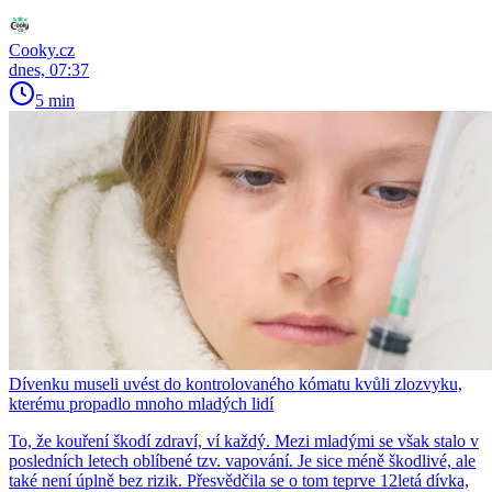
Cooky.cz
dnes, 07:37
5 min
Dívenku museli uvést do kontrolovaného kómatu kvůli zlozvyku,
kterému propadlo mnoho mladých lidí
To, že kouření škodí zdraví, ví každý. Mezi mladými se však stalo v
posledních letech oblíbené tzv. vapování. Je sice méně škodlivé, ale
také není úplně bez rizik. Přesvědčila se o tom teprve 12letá dívka,