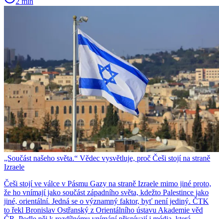
2 min
„Součást našeho světa.“ Vědec vysvětluje, proč Češi stojí na straně
Izraele
Češi stojí ve válce v Pásmu Gazy na straně Izraele mimo jiné proto,
že ho vnímají jako součást západního světa, kdežto Palestince jako
jiné, orientální. Jedná se o významný faktor, byť není jediný. ČTK
to řekl Bronislav Ostřanský z Orientálního ústavu Akademie věd
ČR. Podle něj k rozdílnému vnímání přispívají i média, která