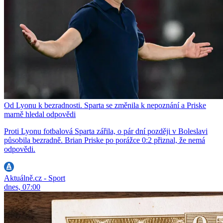
Od Lyonu k bezradnosti. Sparta se změnila k nepoznání a Priske
marně hledal odpovědi
Proti Lyonu fotbalová Sparta zářila, o pár dní později v Boleslavi
působila bezradně. Brian Priske po porážce 0:2 přiznal, že nemá
odpovědi.
Aktuálně.cz - Sport
dnes, 07:00