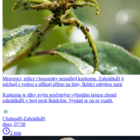
Mravenci, mšice i housenky nesnášejí kurkumu. Zahrádkáři ji
míchají s vodou a stříkají přímo na listy, škůdci odejdou sami
Kurkuma je díky svým nesčetným výhodám tajnou zbraní
zahrádkářů v boji proti škůdcům. Vyplatí se na ni vsadit.
Chalupáři-Zahrádkáři
dnes, 07:58
2 min