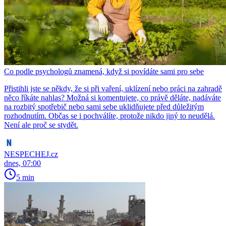
Co podle psychologů znamená, když si povídáte sami pro sebe
Přistihli jste se někdy, že si při vaření, uklízení nebo práci na zahradě
něco říkáte nahlas? Možná si komentujete, co právě děláte, nadáváte
na rozbitý spotřebič nebo sami sebe uklidňujete před důležitým
rozhodnutím. Občas se i pochválíte, protože nikdo jiný to neudělá.
Není ale proč se stydět.
NESPECHEJ.cz
dnes, 07:00
5 min