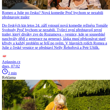
Romeo a Julie po česku? Nová komedie Proč bychom se nezabili
představuje trailer
Do českých kin letos 24. září vstoupí nová komedie režiséra Tomáše
Svobody Proč bychom se nezabili. Tvůrci nyní představují první
trailer, který diváky zve do Rozumova – vesnice, kde se sousedské
naschvály dědí z generace na generaci, láska musí překonávat staré
křivdy a každý problém se řeší po svém. V hlavních rolích Romea a
Julie z české vesnice se představí Nelly Řehořová a Petr Uhlík.
Aplausin.cz
dnes, 07:02
3 min
Reklama