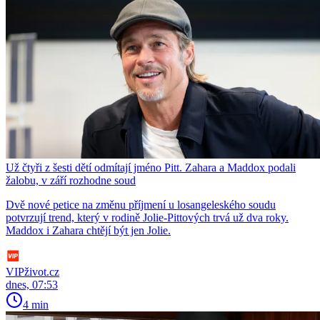
Už čtyři z šesti dětí odmítají jméno Pitt. Zahara a Maddox podali
žalobu, v září rozhodne soud
Dvě nové petice na změnu příjmení u losangeleského soudu
potvrzují trend, který v rodině Jolie-Pittových trvá už dva roky.
Maddox i Zahara chtějí být jen Jolie.
VIPživot.cz
dnes, 07:53
4 min