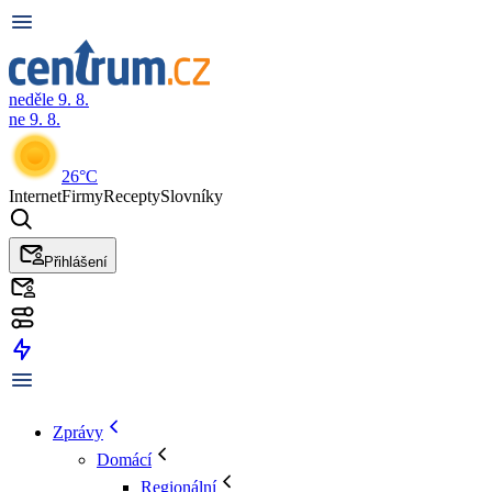
neděle 9. 8.
ne 9. 8.
26°C
Internet
Firmy
Recepty
Slovníky
Přihlášení
Zprávy
Domácí
Regionální