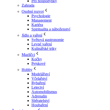
Pro hospodyňky
Zahrada
Osobní rozvoj
Psychologie
Management
Kariéra
Spiritualita a náboženství
Jídlo a vaření
Světová gastronomie
Levné vaření
Kulinářské triky
Mazlíčci
Kočky
Pejskové
Hobby
Modelářství
Včelařství
Rybaření
Letectví
Automobilismus
Adrenalin
Sběratelství
Houbaření