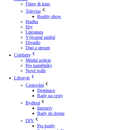
Filmy & kino
Televize
Reality show
Hudba
Hry
Literatura
Výtvarné umění
Divadlo
Digi a stream
Celebrity
Módní policie
Pro pamětníky
Nové tváře
Lifestyle
Cestování
Destinace
Rady na cesty
Bydlení
Interiery
Rady do domu
DIY
Pro kutily