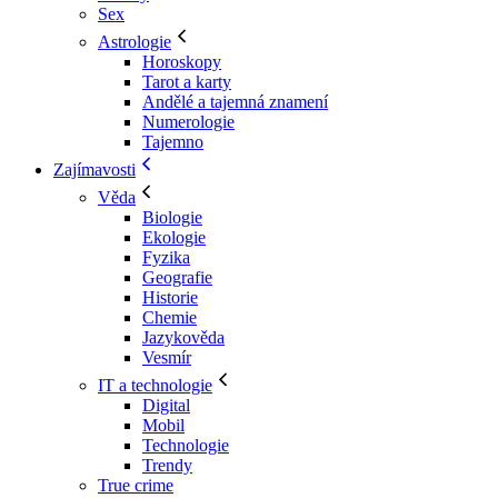
Sex
Astrologie
Horoskopy
Tarot a karty
Andělé a tajemná znamení
Numerologie
Tajemno
Zajímavosti
Věda
Biologie
Ekologie
Fyzika
Geografie
Historie
Chemie
Jazykověda
Vesmír
IT a technologie
Digital
Mobil
Technologie
Trendy
True crime