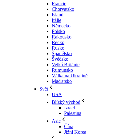
Francie
Chorvatsko
Island
Itálie
Německo
Polsko
Rakousko
Řecko
Rusko
Španělsko
Švédsko
Velká Británie
Rumunsko
Válka na Ukrajině
Maďarsko
Svět
USA
Blízký východ
Izrael
Palestina
Asie
Čína
Jižní Korea