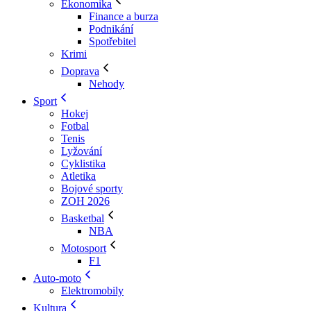
Ekonomika
Finance a burza
Podnikání
Spotřebitel
Krimi
Doprava
Nehody
Sport
Hokej
Fotbal
Tenis
Lyžování
Cyklistika
Atletika
Bojové sporty
ZOH 2026
Basketbal
NBA
Motosport
F1
Auto-moto
Elektromobily
Kultura