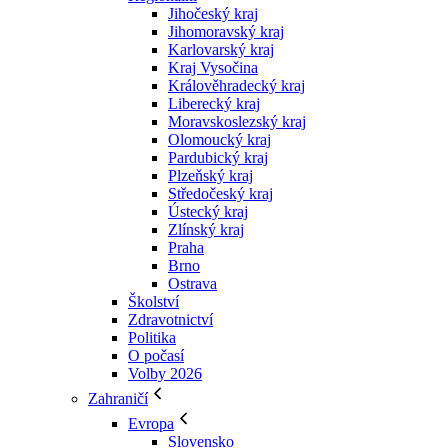
Jihočeský kraj
Jihomoravský kraj
Karlovarský kraj
Kraj Vysočina
Králověhradecký kraj
Liberecký kraj
Moravskoslezský kraj
Olomoucký kraj
Pardubický kraj
Plzeňský kraj
Středočeský kraj
Ústecký kraj
Zlínský kraj
Praha
Brno
Ostrava
Školství
Zdravotnictví
Politika
O počasí
Volby 2026
Zahraničí
Evropa
Slovensko