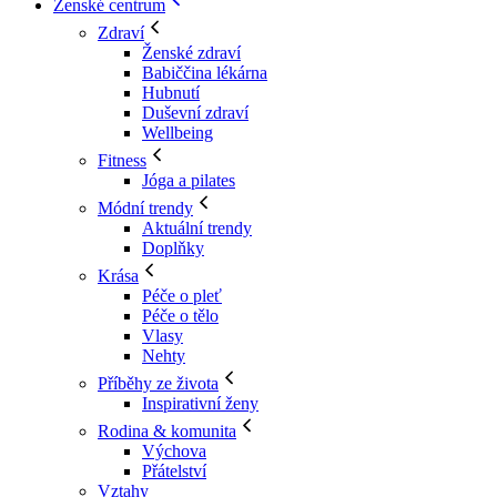
Ženské centrum
Zdraví
Ženské zdraví
Babiččina lékárna
Hubnutí
Duševní zdraví
Wellbeing
Fitness
Jóga a pilates
Módní trendy
Aktuální trendy
Doplňky
Krása
Péče o pleť
Péče o tělo
Vlasy
Nehty
Příběhy ze života
Inspirativní ženy
Rodina & komunita
Výchova
Přátelství
Vztahy