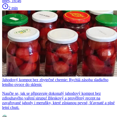
dnes, 16:46
2 min
Jahodový kompot bez zbytečné chemie: Rychlá zásoba sladkého
letního ovoce do sklenic
Naučte se, jak se připravuje dokonalý jahodový kompot bez
zdlouhavého vaření sirupu! Bleskový a prověřený recept na
zavařované jahody i meruňky, které zůstanou pevné, šťavnaté a plné
letní chuti.