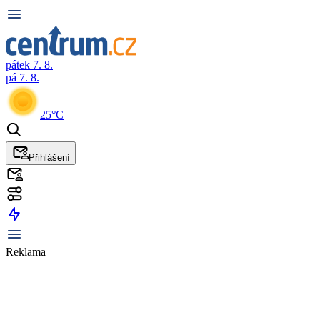
pátek 7. 8.
pá 7. 8.
25°C
Přihlášení
Reklama