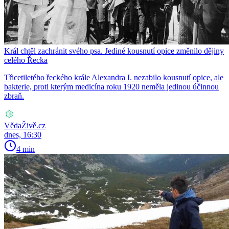
Král chtěl zachránit svého psa. Jediné kousnutí opice změnilo dějiny
celého Řecka
Třicetiletého řeckého krále Alexandra I. nezabilo kousnutí opice, ale
bakterie, proti kterým medicína roku 1920 neměla jedinou účinnou
zbraň.
VědaŽivě.cz
dnes, 16:30
4 min