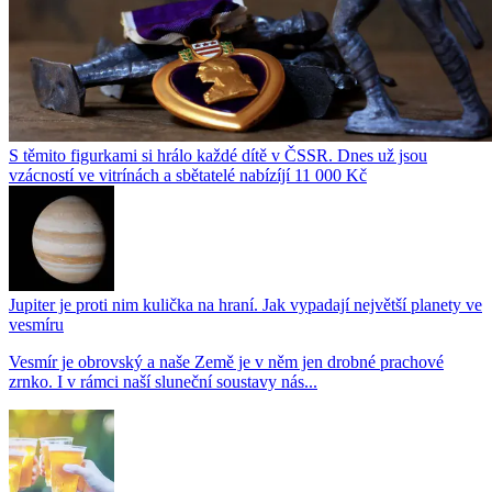
S těmito figurkami si hrálo každé dítě v ČSSR. Dnes už jsou
vzácností ve vitrínách a sbětatelé nabízíjí 11 000 Kč
Jupiter je proti nim kulička na hraní. Jak vypadají největší planety ve
vesmíru
Vesmír je obrovský a naše Země je v něm jen drobné prachové
zrnko. I v rámci naší sluneční soustavy nás...