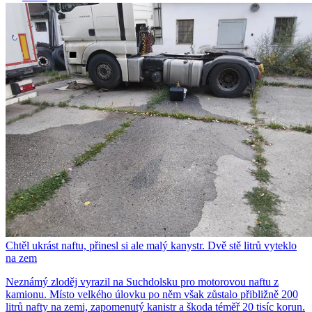
Chtěl ukrást naftu, přinesl si ale malý kanystr. Dvě stě litrů vyteklo
na zem
Neznámý zloděj vyrazil na Suchdolsku pro motorovou naftu z
kamionu. Místo velkého úlovku po něm však zůstalo přibližně 200
litrů nafty na zemi, zapomenutý kanistr a škoda téměř 20 tisíc korun.