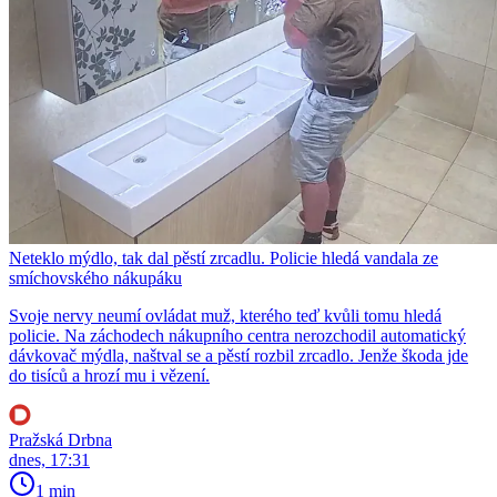
Neteklo mýdlo, tak dal pěstí zrcadlu. Policie hledá vandala ze
smíchovského nákupáku
Svoje nervy neumí ovládat muž, kterého teď kvůli tomu hledá
policie. Na záchodech nákupního centra nerozchodil automatický
dávkovač mýdla, naštval se a pěstí rozbil zrcadlo. Jenže škoda jde
do tisíců a hrozí mu i vězení.
Pražská Drbna
dnes, 17:31
1 min