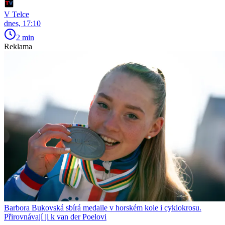
V Telce
dnes, 17:10
2 min
Reklama
Barbora Bukovská sbírá medaile v horském kole i cyklokrosu.
Přirovnávají ji k van der Poelovi