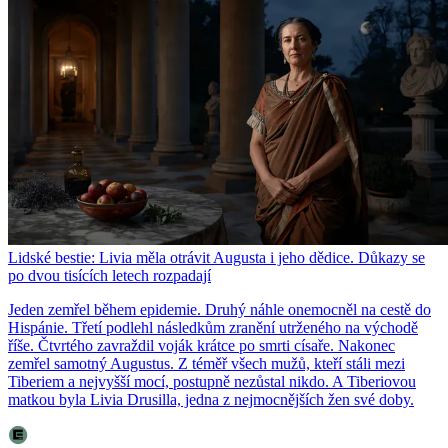
Lidské bestie: Livia měla otrávit Augusta i jeho dědice. Důkazy se
po dvou tisících letech rozpadají
Jeden zemřel během epidemie. Druhý náhle onemocněl na cestě do
Hispánie. Třetí podlehl následkům zranění utrženého na východě
říše. Čtvrtého zavraždil voják krátce po smrti císaře. Nakonec
zemřel samotný Augustus. Z téměř všech mužů, kteří stáli mezi
Tiberiem a nejvyšší mocí, postupně nezůstal nikdo. A Tiberiovou
matkou byla Livia Drusilla, jedna z nejmocnějších žen své doby.