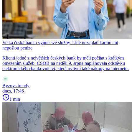
Velká česká banka vypne své služby. Lidé nezaplatí kartou ani
nepošlou peníze
Klienti jedné z největších českých bank by měli počítat s krátkým
omezením služeb. ČSOB na neděli 9. srpna naplánovala odstávku
elektronického bankovnictví, která ovlivní také nákupy na internetu.
Byznys trendy
dnes, 17:46
1 min