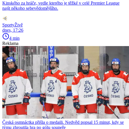
Kinského za hráče, vedle kterého je těžké v celé Premier League
najít někoho sebevědomějšího.
SportyŽivě
dnes, 17:26
4 min
Reklama
Česká osmnáctka přišla o medaili. Nedvěd popsal 15 minut, kdy se
týmu zhroutila hra po gólu soupeře