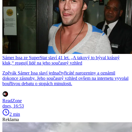
Sámer Issa ze SuperStar slaví 41 let. „A takový to býval krásný
kluk,“ reagují lidé na jeho současný vzhled
Zpěvák Sámer Issa slaví jednačtyřicáté narozeniny a oznámil
dokonce zásnuby. Jeho současný vzhled ovšem na internetu vyvolal
bouřlivou debatu o stopách minulosti.
ReadZone
dnes, 16:53
2 min
Reklama