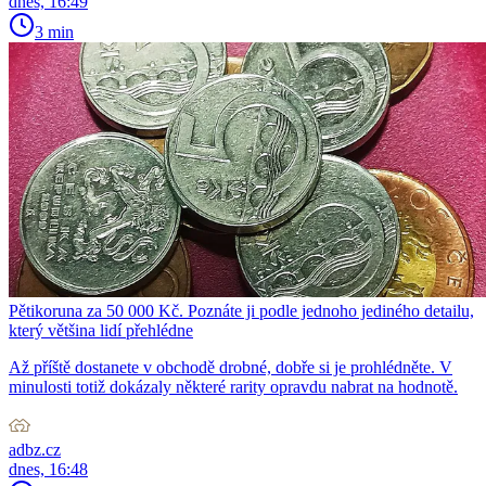
dnes, 16:49
3 min
Pětikoruna za 50 000 Kč. Poznáte ji podle jednoho jediného detailu,
který většina lidí přehlédne
Až příště dostanete v obchodě drobné, dobře si je prohlédněte. V
minulosti totiž dokázaly některé rarity opravdu nabrat na hodnotě.
adbz.cz
dnes, 16:48