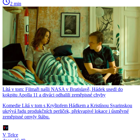
2 min
Lítá v tom: Filmaři našli NASA v Bratislavě, Hádek usedl do
kokpitu Apolla 11 a diváci odhalili zeměpisné chyby
Komedie Lítá v tom s Kryštofem Hádkem a Kristínou Svarinskou
ukrývá řadu produkčních perliček, překvapivé lokace i úsměvné
zeměpisné omyly štábu.
V Telce