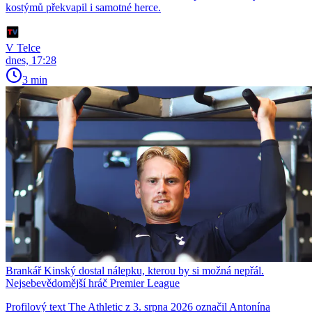
kostýmů překvapil i samotné herce.
V Telce
dnes, 17:28
3 min
Brankář Kinský dostal nálepku, kterou by si možná nepřál.
Nejsebevědomější hráč Premier League
Profilový text The Athletic z 3. srpna 2026 označil Antonína