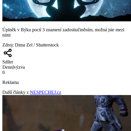
Úplněk v Býku poctí 3 znamení zadostiučiněním, možná jste mezi
nimi
Zdroj
:
Dima Zel / Shutterstock
Sdílet
Denní
výzva
0
Reklama
Další články z
NESPECHEJ.cz