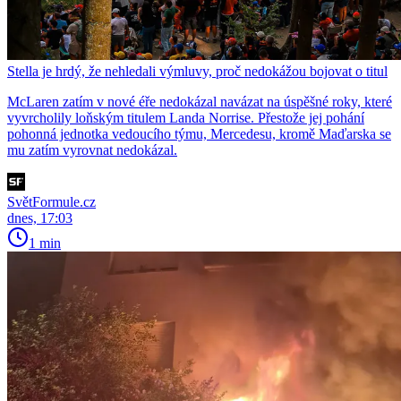
Stella je hrdý, že nehledali výmluvy, proč nedokážou bojovat o titul
McLaren zatím v nové éře nedokázal navázat na úspěšné roky, které
vyvrcholily loňským titulem Landa Norrise. Přestože jej pohání
pohonná jednotka vedoucího týmu, Mercedesu, kromě Maďarska se
mu zatím vyrovnat nedokázal.
SvětFormule.cz
dnes, 17:03
1 min