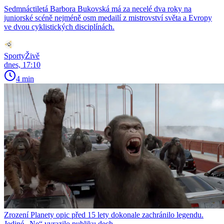
Sedmnáctiletá Barbora Bukovská má za necelé dva roky na
juniorské scéně nejméně osm medailí z mistrovství světa a Evropy
ve dvou cyklistických disciplínách.
SportyŽivě
dnes, 17:10
4 min
Zrození Planety opic před 15 lety dokonale zachránilo legendu.
Jediné „Ne“ vyrazilo publiku dech