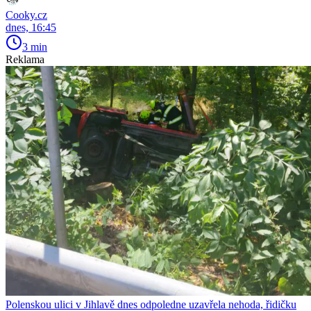
Cooky.cz
dnes, 16:45
3 min
Reklama
Polenskou ulici v Jihlavě dnes odpoledne uzavřela nehoda, řidičku