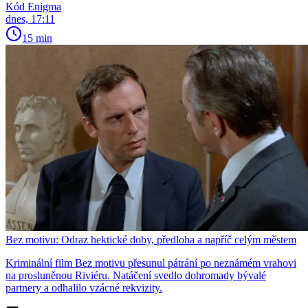
Kód Enigma
dnes, 17:11
15 min
Bez motivu: Odraz hektické doby, předloha a napříč celým městem
Kriminální film Bez motivu přesunul pátrání po neznámém vrahovi
na prosluněnou Riviéru. Natáčení svedlo dohromady bývalé
partnery a odhalilo vzácné rekvizity.