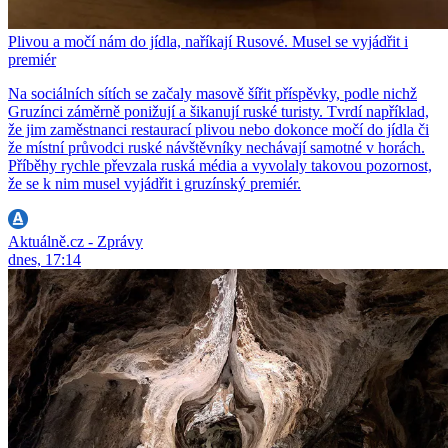
Plivou a močí nám do jídla, naříkají Rusové. Musel se vyjádřit i
premiér
Na sociálních sítích se začaly masově šířit příspěvky, podle nichž
Gruzínci záměrně ponižují a šikanují ruské turisty. Tvrdí například,
že jim zaměstnanci restaurací plivou nebo dokonce močí do jídla či
že místní průvodci ruské návštěvníky nechávají samotné v horách.
Příběhy rychle převzala ruská média a vyvolaly takovou pozornost,
že se k nim musel vyjádřit i gruzínský premiér.
Aktuálně.cz - Zprávy
dnes, 17:14