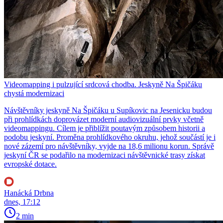
Videomapping i pulzující srdcová chodba. Jeskyně Na Špičáku
chystá modernizaci
Návštěvníky jeskyně Na Špičáku u Supíkovic na Jesenicku budou
při prohlídkách doprovázet moderní audiovizuální prvky včetně
videomappingu. Cílem je přiblížit poutavým způsobem historii a
podobu jeskyní. Proměna prohlídkového okruhu, jehož součástí je i
nové zázemí pro návštěvníky, vyjde na 18,6 milionu korun. Správě
jeskyní ČR se podařilo na modernizaci návštěvnické trasy získat
evropské dotace.
Hanácká Drbna
dnes, 17:12
2 min