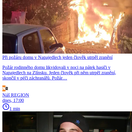
Při požáru domu v Napajedlech jeden člověk utrpěl zranění
Požár rodinného domu likvidovali v noci na pátek hasiči v
Napajedlech na Zlínsku. Jeden člověk při něm utrpěl zranění,
skončil v péči záchranářů. Požár…
Náš REGION
dnes, 17:00
1 min