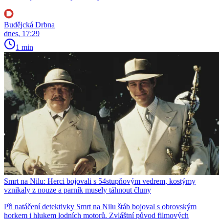
Budějcká Drbna
dnes, 17:29
1 min
Smrt na Nilu: Herci bojovali s 54stupňovým vedrem, kostýmy
vznikaly z nouze a parník musely táhnout čluny
Při natáčení detektivky Smrt na Nilu štáb bojoval s obrovským
horkem i hlukem lodních motorů. Zvláštní původ filmových