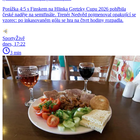
Porážka 4:5 s Finskem na Hlinka Gretzky Cupu 2026 pohřbila
české naděje na semifinále. Trenér Nedvěd pojmenoval opakující se
vzorec: po inkasovaném gólu se hra na čtvrt hodiny rozpadla.
SportyŽivě
dnes, 17:22
3 min