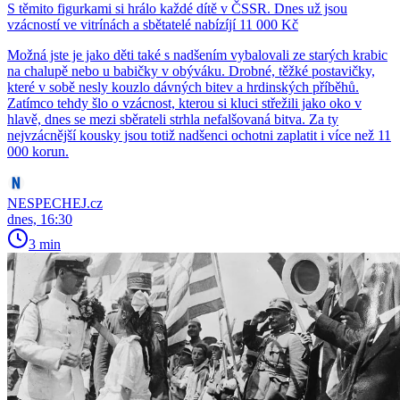
S těmito figurkami si hrálo každé dítě v ČSSR. Dnes už jsou
vzácností ve vitrínách a sbětatelé nabízíjí 11 000 Kč
Možná jste je jako děti také s nadšením vybalovali ze starých krabic
na chalupě nebo u babičky v obýváku. Drobné, těžké postavičky,
které v sobě nesly kouzlo dávných bitev a hrdinských příběhů.
Zatímco tehdy šlo o vzácnost, kterou si kluci střežili jako oko v
hlavě, dnes se mezi sběrateli strhla nefalšovaná bitva. Za ty
nejvzácnější kousky jsou totiž nadšenci ochotni zaplatit i více než 11
000 korun.
NESPECHEJ.cz
dnes, 16:30
3 min