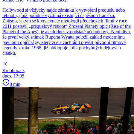
Hollywood si vždycky najde záminku k vytvoření prequelu nebo
rebootu, jímž pořádně vyždímá existující úspěšnou franšízu.
Způsob, jakým se k vrstevnaté mytologii předchozích filmů v roce
2011 postavil „prequelový reboot“ Zrození Planety opic (Rise of the
Planet of the Apes), je ale dodnes v podstatě učebnicový. Není divu,
že první velký snímek Ruperta Wyatta položil základ modernímu
pavilonu opičí ságy, který zcela zachránil pověst původní filmové
legendy z roku 1968, již obklopuje tolik pochybných dějových
článků.
Kinobox.cz
dnes, 17:05
8 min