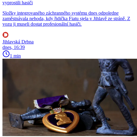
vyprostili hasiči
Složky integrovaného záchranného systému dnes odpoledne
zaměstnávala nehoda, kdy řidička Fiatu sjela v Jihlavě ze stráně. Z
vozu ji museli dostat profesionální hasiči.
Jihlavská Drbna
dnes, 16:39
1 min