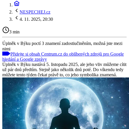
NESPECHEJ.cz
4. 11. 2025, 20:30
3 min
Úplněk v Býku poctí 3 znamení zadostiučiněním, možná jste mezi
nimi
Přidejte si obsah Centrum.cz do oblíbených zdrojů pro Google
hledání a Google zprávy
Úplněk v Býku nastává 5. listopadu 2025, ale jeho vliv můžeme cítit
už pár dnů předtím. Stejně jako několik dnů poté. Do víkendu tedy
můžete tento týden čekat právě to, co jeho symbolika znamená.