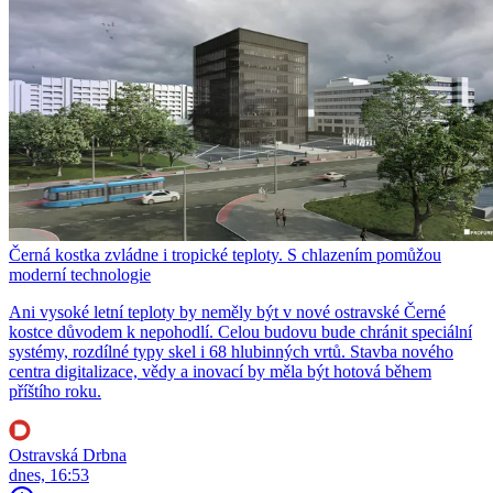
Černá kostka zvládne i tropické teploty. S chlazením pomůžou
moderní technologie
Ani vysoké letní teploty by neměly být v nové ostravské Černé
kostce důvodem k nepohodlí. Celou budovu bude chránit speciální
systémy, rozdílné typy skel i 68 hlubinných vrtů. Stavba nového
centra digitalizace, vědy a inovací by měla být hotová během
příštího roku.
Ostravská Drbna
dnes, 16:53