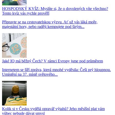
HOSPODSKÝ KVÍZ: Myslíte si, že o dovolených víte všechno?
Tento kvíz vás rychle prověří
Připravte se na cestovatelskou výzvu. Ať už vás láká moře,
majestátní hory, nebo raději kempujete pod širým...
Jaké IQ má běžný Čech? V rámci Evropy jsme pod průměrem
Internetem se šíří zpráva, která mnohé vyděsila: Češi prý hloupnou.
Umístění na 37. místě světového...
Kolik si v Česku vydělá opravář výtahů? Jeho měsíšní plat vám
vůbec nebude dávat smysl