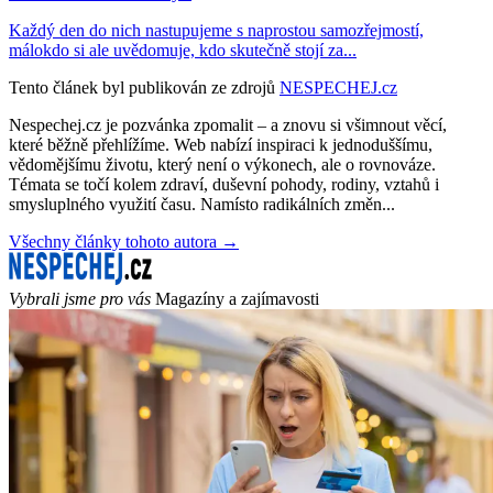
Každý den do nich nastupujeme s naprostou samozřejmostí,
málokdo si ale uvědomuje, kdo skutečně stojí za...
Tento článek byl publikován ze zdrojů
NESPECHEJ.cz
Nespechej.cz je pozvánka zpomalit – a znovu si všimnout věcí,
které běžně přehlížíme. Web nabízí inspiraci k jednoduššímu,
vědomějšímu životu, který není o výkonech, ale o rovnováze.
Témata se točí kolem zdraví, duševní pohody, rodiny, vztahů i
smysluplného využití času. Namísto radikálních změn...
Všechny články tohoto autora →
Vybrali jsme pro vás
Magazíny a zajímavosti