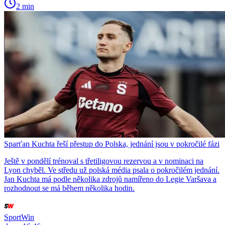
2 min
Sparťan Kuchta řeší přestup do Polska, jednání jsou v pokročilé fázi
Ještě v pondělí trénoval s třetiligovou rezervou a v nominaci na
Lyon chyběl. Ve středu už polská média psala o pokročilém jednání.
Jan Kuchta má podle několika zdrojů namířeno do Legie Varšava a
rozhodnout se má během několika hodin.
SportWin