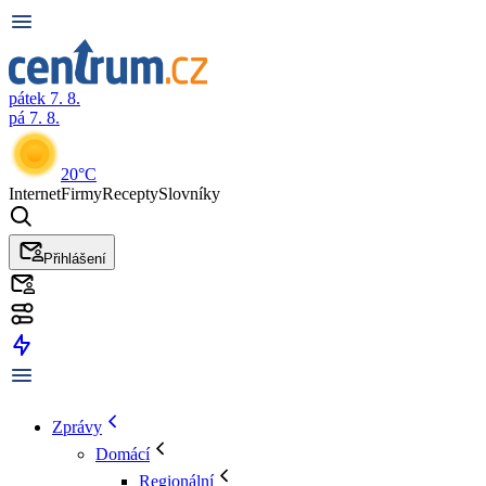
pátek 7. 8.
pá 7. 8.
20°C
Internet
Firmy
Recepty
Slovníky
Přihlášení
Zprávy
Domácí
Regionální