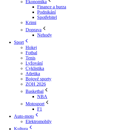
Ekonomika
Finance a burza
Podnikání
Spotřebitel
Krimi
Doprava
Nehody
Sport
Hokej
Fotbal
Tenis
Lyžování
Cyklistika
Atletika
Bojové sporty
ZOH 2026
Basketbal
NBA
Motosport
F1
Auto-moto
Elektromobily
Kultura