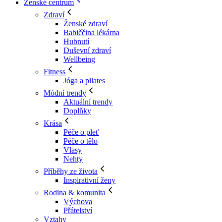
Ženské centrum
Zdraví
Ženské zdraví
Babiččina lékárna
Hubnutí
Duševní zdraví
Wellbeing
Fitness
Jóga a pilates
Módní trendy
Aktuální trendy
Doplňky
Krása
Péče o pleť
Péče o tělo
Vlasy
Nehty
Příběhy ze života
Inspirativní ženy
Rodina & komunita
Výchova
Přátelství
Vztahy