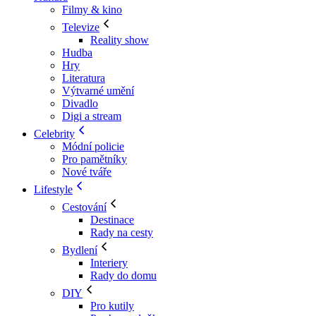
Filmy & kino
Televize
Reality show
Hudba
Hry
Literatura
Výtvarné umění
Divadlo
Digi a stream
Celebrity
Módní policie
Pro pamětníky
Nové tváře
Lifestyle
Cestování
Destinace
Rady na cesty
Bydlení
Interiery
Rady do domu
DIY
Pro kutily