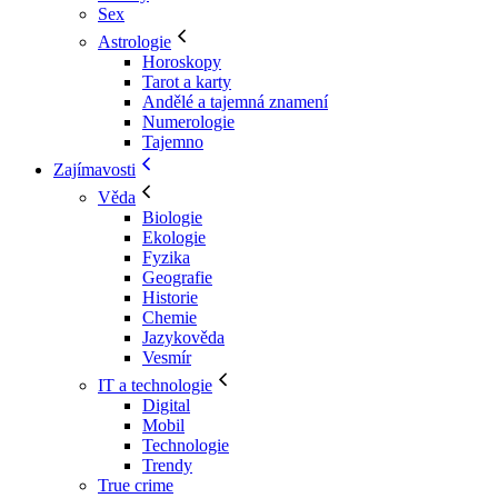
Sex
Astrologie
Horoskopy
Tarot a karty
Andělé a tajemná znamení
Numerologie
Tajemno
Zajímavosti
Věda
Biologie
Ekologie
Fyzika
Geografie
Historie
Chemie
Jazykověda
Vesmír
IT a technologie
Digital
Mobil
Technologie
Trendy
True crime