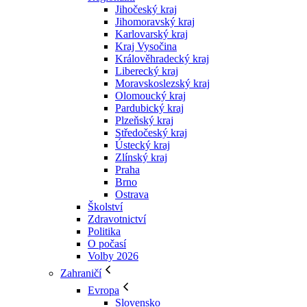
Jihočeský kraj
Jihomoravský kraj
Karlovarský kraj
Kraj Vysočina
Králověhradecký kraj
Liberecký kraj
Moravskoslezský kraj
Olomoucký kraj
Pardubický kraj
Plzeňský kraj
Středočeský kraj
Ústecký kraj
Zlínský kraj
Praha
Brno
Ostrava
Školství
Zdravotnictví
Politika
O počasí
Volby 2026
Zahraničí
Evropa
Slovensko