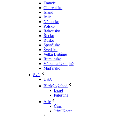
Francie
Chorvatsko
Island
Itálie
Německo
Polsko
Rakousko
Řecko
Rusko
Španělsko
Švédsko
Velká Británie
Rumunsko
Válka na Ukrajině
Maďarsko
Svět
USA
Blízký východ
Izrael
Palestina
Asie
Čína
Jižní Korea