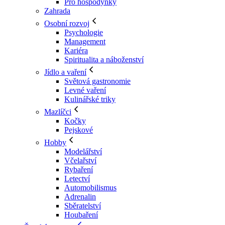
Pro hospodyňky
Zahrada
Osobní rozvoj
Psychologie
Management
Kariéra
Spiritualita a náboženství
Jídlo a vaření
Světová gastronomie
Levné vaření
Kulinářské triky
Mazlíčci
Kočky
Pejskové
Hobby
Modelářství
Včelařství
Rybaření
Letectví
Automobilismus
Adrenalin
Sběratelství
Houbaření