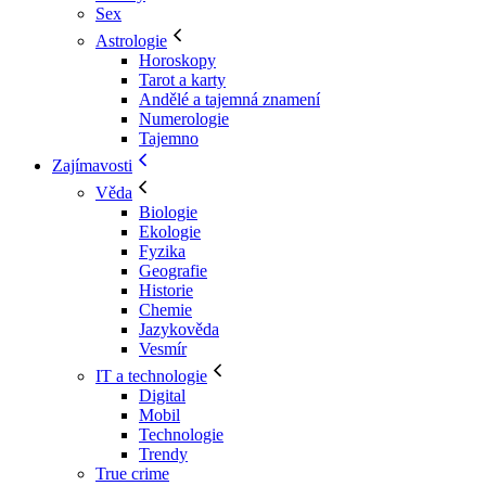
Sex
Astrologie
Horoskopy
Tarot a karty
Andělé a tajemná znamení
Numerologie
Tajemno
Zajímavosti
Věda
Biologie
Ekologie
Fyzika
Geografie
Historie
Chemie
Jazykověda
Vesmír
IT a technologie
Digital
Mobil
Technologie
Trendy
True crime