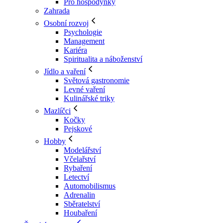
Pro hospodyňky
Zahrada
Osobní rozvoj
Psychologie
Management
Kariéra
Spiritualita a náboženství
Jídlo a vaření
Světová gastronomie
Levné vaření
Kulinářské triky
Mazlíčci
Kočky
Pejskové
Hobby
Modelářství
Včelařství
Rybaření
Letectví
Automobilismus
Adrenalin
Sběratelství
Houbaření