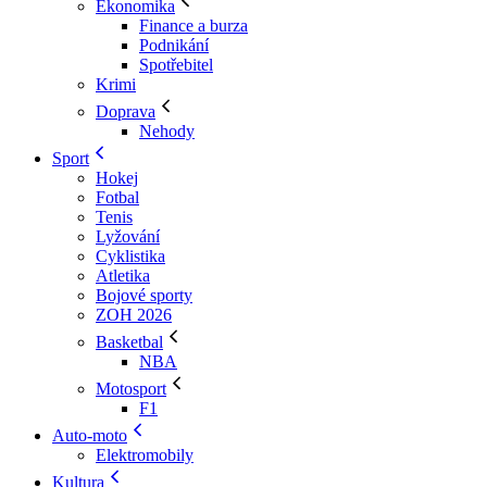
Ekonomika
Finance a burza
Podnikání
Spotřebitel
Krimi
Doprava
Nehody
Sport
Hokej
Fotbal
Tenis
Lyžování
Cyklistika
Atletika
Bojové sporty
ZOH 2026
Basketbal
NBA
Motosport
F1
Auto-moto
Elektromobily
Kultura