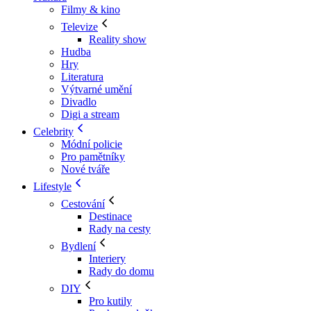
Filmy & kino
Televize
Reality show
Hudba
Hry
Literatura
Výtvarné umění
Divadlo
Digi a stream
Celebrity
Módní policie
Pro pamětníky
Nové tváře
Lifestyle
Cestování
Destinace
Rady na cesty
Bydlení
Interiery
Rady do domu
DIY
Pro kutily