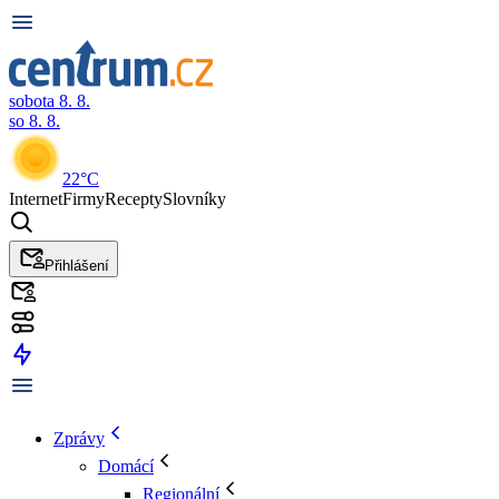
sobota 8. 8.
so 8. 8.
22°C
Internet
Firmy
Recepty
Slovníky
Přihlášení
Zprávy
Domácí
Regionální