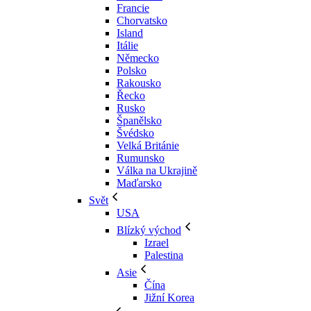
Francie
Chorvatsko
Island
Itálie
Německo
Polsko
Rakousko
Řecko
Rusko
Španělsko
Švédsko
Velká Británie
Rumunsko
Válka na Ukrajině
Maďarsko
Svět
USA
Blízký východ
Izrael
Palestina
Asie
Čína
Jižní Korea