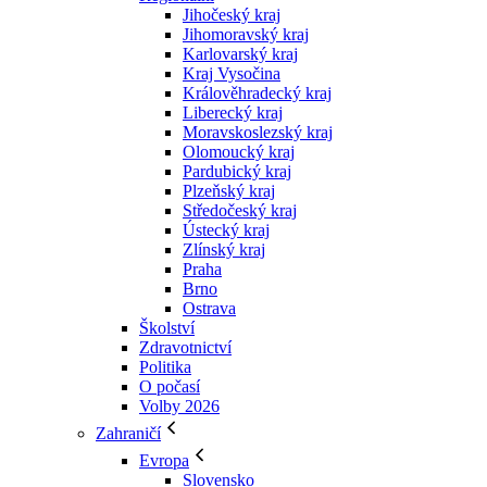
Jihočeský kraj
Jihomoravský kraj
Karlovarský kraj
Kraj Vysočina
Králověhradecký kraj
Liberecký kraj
Moravskoslezský kraj
Olomoucký kraj
Pardubický kraj
Plzeňský kraj
Středočeský kraj
Ústecký kraj
Zlínský kraj
Praha
Brno
Ostrava
Školství
Zdravotnictví
Politika
O počasí
Volby 2026
Zahraničí
Evropa
Slovensko