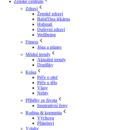
Ženské centrum
Zdraví
Ženské zdraví
Babiččina lékárna
Hubnutí
Duševní zdraví
Wellbeing
Fitness
Jóga a pilates
Módní trendy
Aktuální trendy
Doplňky
Krása
Péče o pleť
Péče o tělo
Vlasy
Nehty
Příběhy ze života
Inspirativní ženy
Rodina & komunita
Výchova
Přátelství
Vztahy