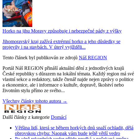
Horko na jihu Moravy způsobuje i nebezpečné pády z výšky
Jihomoravský kraj zažívá extrémní horko a jeho důsledky se
projevily i na stavbách. V úterý vyjížděli...
Tento článek byl publikován ze zdrojů
Náš REGION
Portál Náš REGION přináší aktuální dění z jednotlivých krajů
České republiky s důrazem na lokální témata. Každý region má své
vlastní sekce a redaktory, takže čtenář najde nejen zprávy o politice
a ekonomice, ale i informace o kultuře, dopravě, školství nebo
životním stylu přímo ze svého...
Všechny články tohoto autora →
Další články z kategorie
Domácí
Většina lidí, která se během horkých dnů snaží ochladit, dělá
obrovskou chybu: Naopak vám bude ještě větší vedro
Po vlně rekordních veder přijde prudká a nečekaná změna.