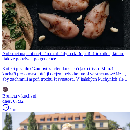
Ani smetana, ani olej. Do marinády na kuře patří 1 tekutina, kterou
Italové používají po generace
Kuřecí prsa dokážou být za chvilku suchá jako tříska. Mnozí
kuchaři proto maso přelijí olejem nebo ho utopí ve smetanové lázni,
aby zachránili aspoň trochu šťavnatosti. V italských kuchyních ale...
Bruneta v kuchyni
dnes, 07:32
4 min