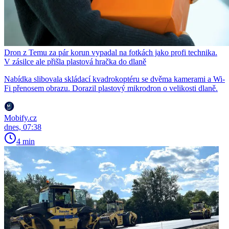
Dron z Temu za pár korun vypadal na fotkách jako profi technika.
V zásilce ale přišla plastová hračka do dlaně
Nabídka slibovala skládací kvadrokoptéru se dvěma kamerami a Wi-
Fi přenosem obrazu. Dorazil plastový mikrodron o velikosti dlaně.
Mobify.cz
dnes, 07:38
4 min