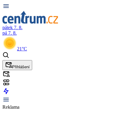
pátek 7. 8.
pá 7. 8.
21°C
Přihlášení
Reklama