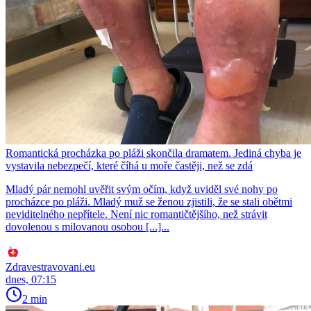
Romantická procházka po pláži skončila dramatem. Jediná chyba je
vystavila nebezpečí, které číhá u moře častěji, než se zdá
Mladý pár nemohl uvěřit svým očím, když uviděl své nohy po
procházce po pláži. Mladý muž se ženou zjistili, že se stali obětmi
neviditelného nepřítele. Není nic romantičtějšího, než strávit
dovolenou s milovanou osobou [...]...
Zdravestravovani.eu
dnes, 07:15
2 min