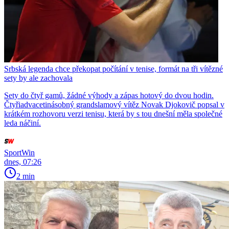
Srbská legenda chce překopat počítání v tenise, formát na tři vítězné
sety by ale zachovala
Sety do čtyř gamů, žádné výhody a zápas hotový do dvou hodin.
Čtyřiadvacetinásobný grandslamový vítěz Novak Djokovič popsal v
krátkém rozhovoru verzi tenisu, která by s tou dnešní měla společné
leda náčiní.
SportWin
dnes, 07:26
2 min