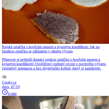
Rajská omáčka s hovězím masem a kynutým knedlíkem: Jak na
hladkou omáčku se základem v silném vývaru
Připravte si nejlepší domácí rajskou omáčku s hovězím masem a
kynutým knedlíkem! Osvědčený rodinný recept z poctivého vývaru,
zjemněný smetanou a bez zbytečného koření, který si zamilujete.
Cooky.cz
dnes, 07:19
4 min