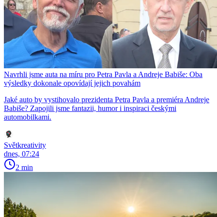
Navrhli jsme auta na míru pro Petra Pavla a Andreje Babiše: Oba
výsledky dokonale opovídají jejich povahám
Jaké auto by vystihovalo prezidenta Petra Pavla a premiéra Andreje
Babiše? Zapojili jsme fantazii, humor i inspiraci českými
automobilkami.
Světkreativity
dnes, 07:24
2 min