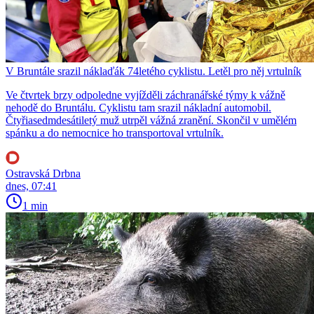
V Bruntále srazil náklaďák 74letého cyklistu. Letěl pro něj vrtulník
Ve čtvrtek brzy odpoledne vyjížděli záchranářské týmy k vážně
nehodě do Bruntálu. Cyklistu tam srazil nákladní automobil.
Čtyřiasedmdesátiletý muž utrpěl vážná zranění. Skončil v umělém
spánku a do nemocnice ho transportoval vrtulník.
Ostravská Drbna
dnes, 07:41
1 min