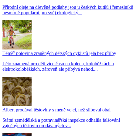
Přírodní oleje na dřevěné podlahy jsou u českých kutilů i řemeslníků
nesmírně populární pro svůj ekologický...
Téměř polovina zraněných dětských cyklistů jela bez přilby
Léto znamená pro děti více času na kolech, koloběžkách a
elektrokoloběžkách, zároveň ale přibývá nehod....
Albert prodával těstoviny s méně vejci, než sliboval obal
Státní zemědělská a potravinářská inspekce odhalila falšování
vaječných těstovin prodávaných v...