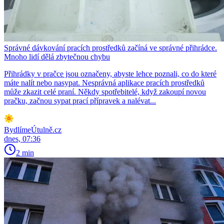
Správné dávkování pracích prostředků začíná ve správné přihrádce.
Mnoho lidí dělá zbytečnou chybu
Přihrádky v pračce jsou označeny, abyste lehce poznali, co do které
máte nalít nebo nasypat. Nesprávná aplikace pracích prostředků
může zkazit celé praní. Někdy spotřebitelé, když zakoupí novou
pračku, začnou sypat prací přípravek a nalévat...
BydlímeÚtulně.cz
dnes, 07:36
2 min