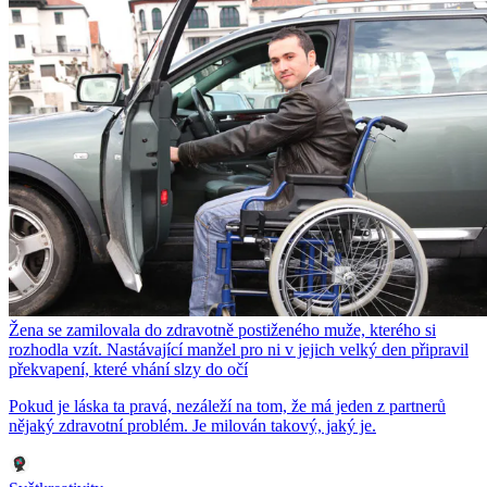
Žena se zamilovala do zdravotně postiženého muže, kterého si
rozhodla vzít. Nastávající manžel pro ni v jejich velký den připravil
překvapení, které vhání slzy do očí
Pokud je láska ta pravá, nezáleží na tom, že má jeden z partnerů
nějaký zdravotní problém. Je milován takový, jaký je.