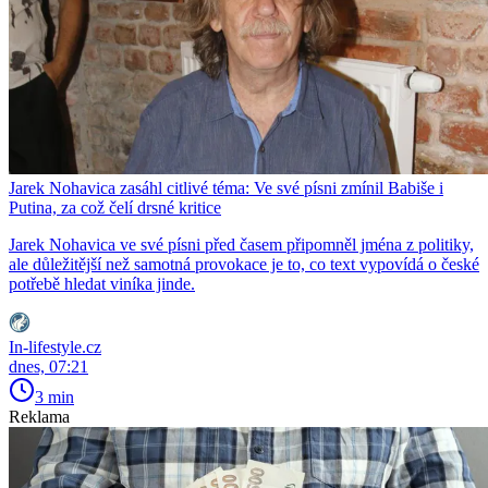
Jarek Nohavica zasáhl citlivé téma: Ve své písni zmínil Babiše i
Putina, za což čelí drsné kritice
Jarek Nohavica ve své písni před časem připomněl jména z politiky,
ale důležitější než samotná provokace je to, co text vypovídá o české
potřebě hledat viníka jinde.
In-lifestyle.cz
dnes, 07:21
3 min
Reklama