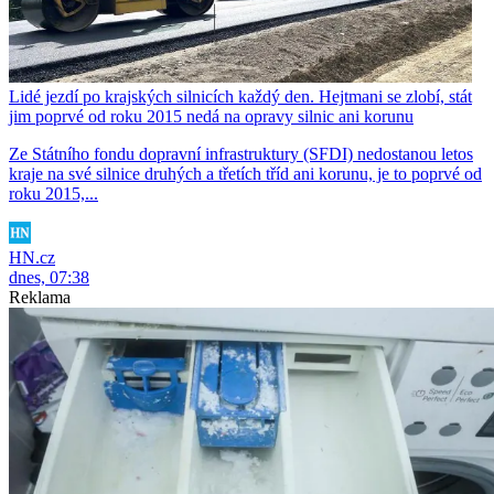
Lidé jezdí po krajských silnicích každý den. Hejtmani se zlobí, stát
jim poprvé od roku 2015 nedá na opravy silnic ani korunu
Ze Státního fondu dopravní infrastruktury (SFDI) nedostanou letos
kraje na své silnice druhých a třetích tříd ani korunu, je to poprvé od
roku 2015,...
HN.cz
dnes, 07:38
Reklama