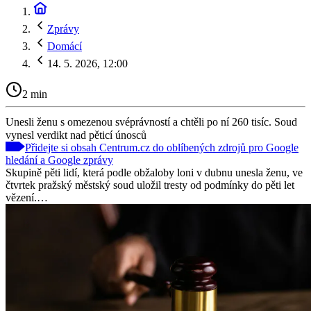
Zprávy
Domácí
14. 5. 2026, 12:00
2 min
Unesli ženu s omezenou svéprávností a chtěli po ní 260 tisíc. Soud
vynesl verdikt nad pěticí únosců
Přidejte si obsah Centrum.cz do oblíbených zdrojů pro Google
hledání a Google zprávy
Skupině pěti lidí, která podle obžaloby loni v dubnu unesla ženu, ve
čtvrtek pražský městský soud uložil tresty od podmínky do pěti let
vězení.…