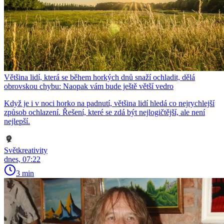
Většina lidí, která se během horkých dnů snaží ochladit, dělá
obrovskou chybu: Naopak vám bude ještě větší vedro
Když je i v noci horko na padnutí, většina lidí hledá co nejrychlejší
způsob ochlazení. Řešení, které se zdá být nejlogičtější, ale není
nejlepší.
Světkreativity
dnes, 07:22
3 min