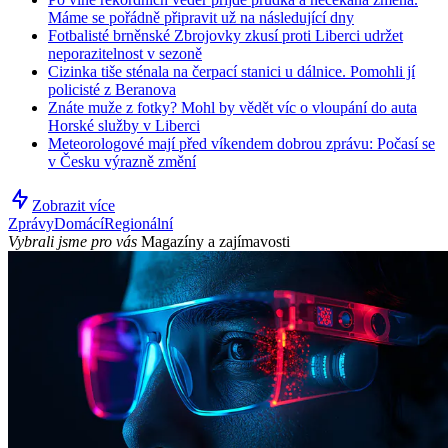
Máme se pořádně připravit už na následující dny
Fotbalisté brněnské Zbrojovky zkusí proti Liberci udržet
neporazitelnost v sezoně
Cizinka tiše sténala na čerpací stanici u dálnice. Pomohli jí
policisté z Beranova
Znáte muže z fotky? Mohl by vědět víc o vloupání do auta
Horské služby v Liberci
Meteorologové mají před víkendem dobrou zprávu: Počasí se
v Česku výrazně změní
Zobrazit více
Zprávy
Domácí
Regionální
Vybrali jsme pro vás
Magazíny a zajímavosti