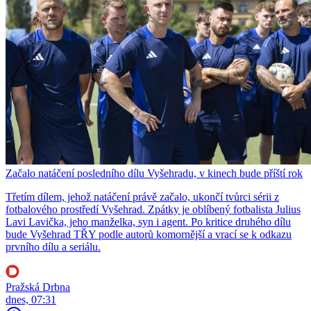
Začalo natáčení posledního dílu Vyšehradu, v kinech bude příští rok
Třetím dílem, jehož natáčení právě začalo, ukončí tvůrci sérii z
fotbalového prostředí Vyšehrad. Zpátky je oblíbený fotbalista Julius
Lavi Lavička, jeho manželka, syn i agent. Po kritice druhého dílu
bude Vyšehrad TŘY podle autorů komornější a vrací se k odkazu
prvního dílu a seriálu.
Pražská Drbna
dnes, 07:31