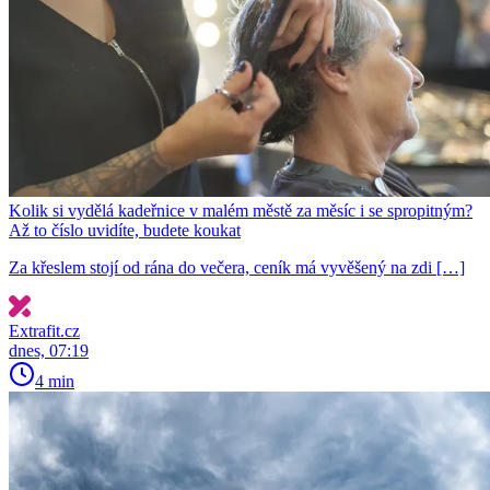
Kolik si vydělá kadeřnice v malém městě za měsíc i se spropitným?
Až to číslo uvidíte, budete koukat
Za křeslem stojí od rána do večera, ceník má vyvěšený na zdi […]
Extrafit.cz
dnes, 07:19
4 min