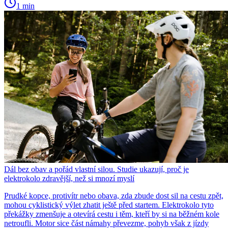
1 min
Dál bez obav a pořád vlastní silou. Studie ukazují, proč je
elektrokolo zdravější, než si mnozí myslí
Prudké kopce, protivítr nebo obava, zda zbude dost sil na cestu zpět,
mohou cyklistický výlet zhatit ještě před startem. Elektrokolo tyto
překážky zmenšuje a otevírá cestu i těm, kteří by si na běžném kole
netroufli. Motor sice část námahy převezme, pohyb však z jízdy