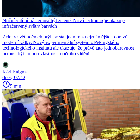
Noční vidění už nemusí být zelené. Nová technologie ukazuje
infračervený svět v barvách
Zelený svět nočních brýlí se stal jedním z nejznámějších obrazů
moderní války. Nový experimentální systém z Pekingského
technologického institutu ale ukazuje, že právě tato jednobarevnost
nemusí být nutnou vlastností nočního vidění.
Kód Enigma
dnes, 07:42
5 min