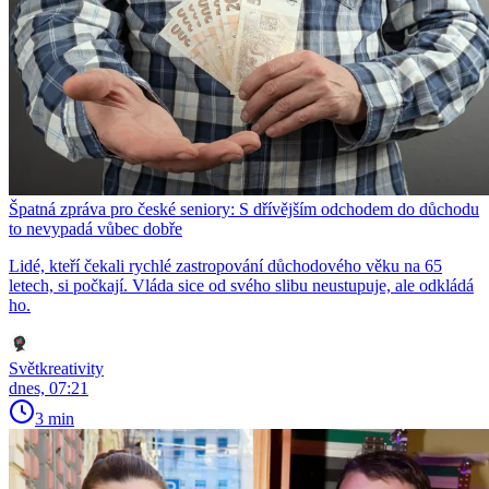
Špatná zpráva pro české seniory: S dřívějším odchodem do důchodu
to nevypadá vůbec dobře
Lidé, kteří čekali rychlé zastropování důchodového věku na 65
letech, si počkají. Vláda sice od svého slibu neustupuje, ale odkládá
ho.
Světkreativity
dnes, 07:21
3 min