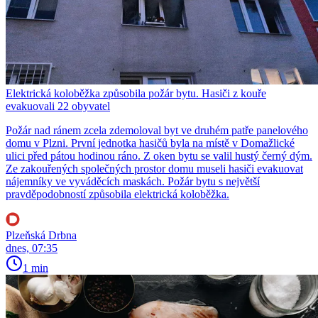
Elektrická koloběžka způsobila požár bytu. Hasiči z kouře
evakuovali 22 obyvatel
Požár nad ránem zcela zdemoloval byt ve druhém patře panelového
domu v Plzni. První jednotka hasičů byla na místě v Domažlické
ulici před pátou hodinou ráno. Z oken bytu se valil hustý černý dým.
Ze zakouřených společných prostor domu museli hasiči evakuovat
nájemníky ve vyváděcích maskách. Požár bytu s největší
pravděpodobností způsobila elektrická koloběžka.
Plzeňská Drbna
dnes, 07:35
1 min