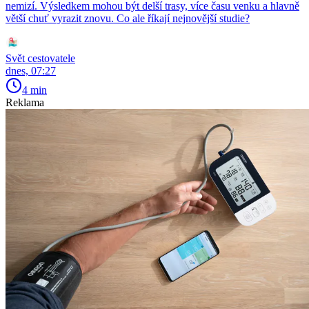
nemizí. Výsledkem mohou být delší trasy, více času venku a hlavně
větší chuť vyrazit znovu. Co ale říkají nejnovější studie?
Svět cestovatele
dnes, 07:27
4 min
Reklama