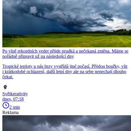
Po vlně rekordních veder přijde prudká a nečekaná změna. Máme se
pořádně připravit už na následující dny
Tropické teploty u nás brzy vystřídá jiné počasí. Přijdou bouřky, vítr
i krátkodobé ochlazení, další letní dny ale na sebe nenechají dlouho
čekat.
Světkreativity
dnes, 07:18
2 min
Reklama