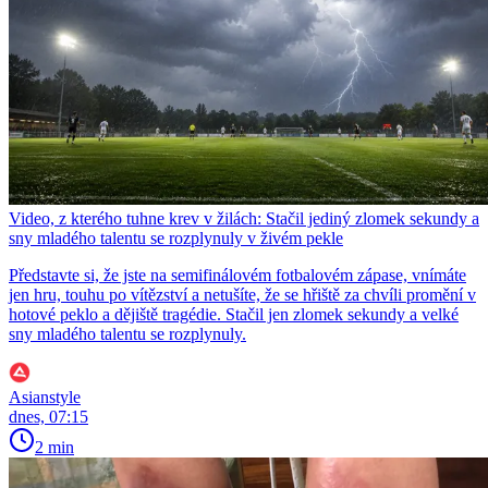
Video, z kterého tuhne krev v žilách: Stačil jediný zlomek sekundy a
sny mladého talentu se rozplynuly v živém pekle
Představte si, že jste na semifinálovém fotbalovém zápase, vnímáte
jen hru, touhu po vítězství a netušíte, že se hřiště za chvíli promění v
hotové peklo a dějiště tragédie. Stačil jen zlomek sekundy a velké
sny mladého talentu se rozplynuly.
Asianstyle
dnes, 07:15
2 min