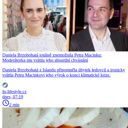
Daniela Brzobohatá totálně znemožnila Petra Macinku:
Moderátorka mu vrátila jeho absurdní chvástání
Daniela Brzobohatá z Islandu připomněla úbytek ledovců a ironicky
vrátila Petru Macinkovi jeho výrok o konci klimatické krize.
In-lifestyle.cz
dnes, 07:19
2 min