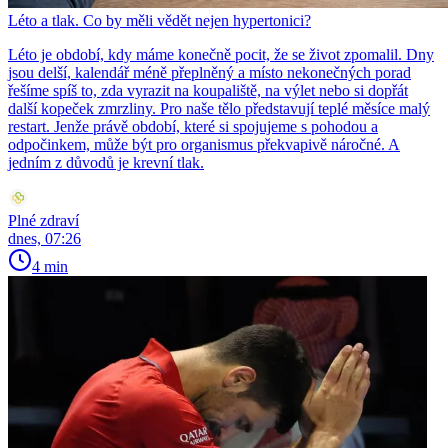
Léto a tlak. Co by měli vědět nejen hypertonici?
Léto je období, kdy máme konečně pocit, že se život zpomalil. Dny
jsou delší, kalendář méně přeplněný a místo nekonečných porad
řešíme spíš to, zda vyrazit na koupaliště, na výlet nebo si dopřát
další kopeček zmrzliny. Pro naše tělo představují teplé měsíce malý
restart. Jenže právě období, které si spojujeme s pohodou a
odpočinkem, může být pro organismus překvapivě náročné. A
jedním z důvodů je krevní tlak.
Plné zdraví
dnes, 07:26
4 min