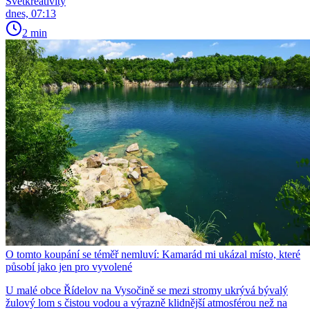
Světkreativity
dnes, 07:13
2 min
O tomto koupání se téměř nemluví: Kamarád mi ukázal místo, které
působí jako jen pro vyvolené
U malé obce Řídelov na Vysočině se mezi stromy ukrývá bývalý
žulový lom s čistou vodou a výrazně klidnější atmosférou než na