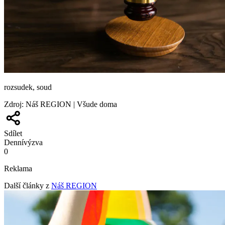
rozsudek, soud
Zdroj
:
Náš REGION | Všude doma
Sdílet
Denní
výzva
0
Reklama
Další články z
Náš REGION