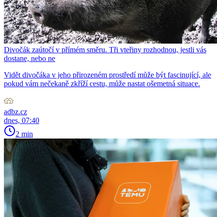
Divočák zaútočí v přímém směru. Tři vteřiny rozhodnou, jestli vás
dostane, nebo ne
Vidět divočáka v jeho přirozeném prostředí může být fascinující, ale
pokud vám nečekaně zkříží cestu, může nastat ošemetná situace.
adbz.cz
dnes, 07:40
2 min