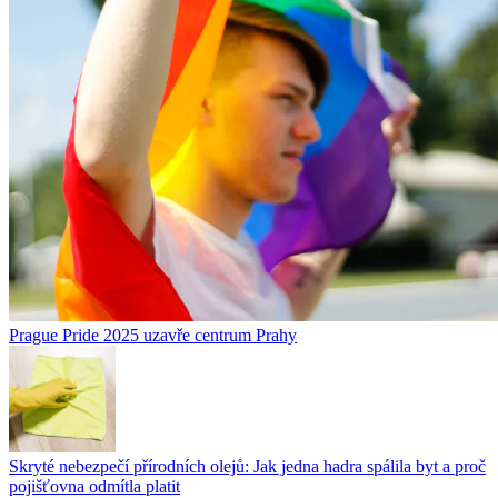
Prague Pride 2025 uzavře centrum Prahy
Skryté nebezpečí přírodních olejů: Jak jedna hadra spálila byt a proč
pojišťovna odmítla platit