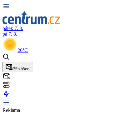
pátek 7. 8.
pá 7. 8.
26°C
Přihlášení
Reklama