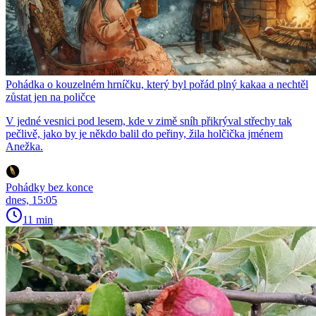
Pohádka o kouzelném hrníčku, který byl pořád plný kakaa a nechtěl
zůstat jen na poličce
V jedné vesnici pod lesem, kde v zimě sníh přikrýval střechy tak
pečlivě, jako by je někdo balil do peřiny, žila holčička jménem
Anežka.
Pohádky bez konce
dnes, 15:05
11 min