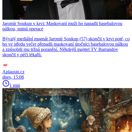
Jaromír Soukup v krvi: Maskovaní muži ho napadli basebalovou
pálkou, nutná operace
Bývalý mediální magnát Jaromír Soukup (57) skončil v krvi poté, co
ho ve středu večer přepadli maskovaní útočníci basebalovou pálkou
a způsobili mu tržná poranění. Někdejší majitel TV Barrandov
skončil v péči lékařů.
Aplausin.cz
dnes, 15:08
1 min