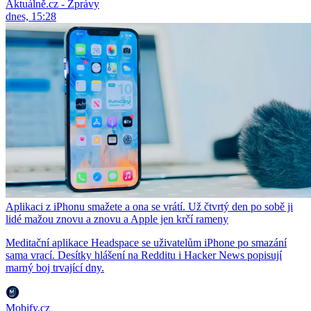
Aktuálně.cz - Zprávy
dnes, 15:28
Aplikaci z iPhonu smažete a ona se vrátí. Už čtvrtý den po sobě ji
lidé mažou znovu a znovu a Apple jen krčí rameny
Meditační aplikace Headspace se uživatelům iPhone po smazání
sama vrací. Desítky hlášení na Redditu i Hacker News popisují
marný boj trvající dny.
Mobify.cz