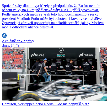
Spojené státy dlouho vycházely z předpokladu, že Rusko nebude
během války na Ukrajině členské státy NATO příliš provokovat.
Podle amerických médií se však toto hodnocení změnilo a ruský
prezident Vladimir Putin může být ochoten riskovat více než dříve.
Zpravodajci zároveň upozorňují na několik scénářů, jak by Moskva
mohla odhodlání aliance otestovat.
Aktuálně.cz - Zprávy
dnes, 14:49
Hamilton, Verstappen nebo Norris: Kdo má nejvyšší plat?