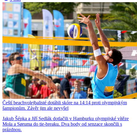
Čeští beachvolejbalisté dotáhli skóre na 14:14 proti olympijským
šampionům. Závěr jim ale nevyšel
Jakub Šépka a Jiří Sedlák dotlačili v Hamburku olympijské vítěze
Mola a Søruma do tie-breaku. Dva body od senzace skončili s
prázdnou.