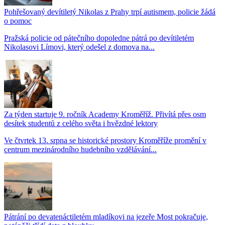
Pohřešovaný devítiletý Nikolas z Prahy trpí autismem, policie žádá
o pomoc
Pražská policie od pátečního dopoledne pátrá po devítiletém
Nikolasovi Límovi, který odešel z domova na...
Za týden startuje 9. ročník Academy Kroměříž. Přivítá přes osm
desítek studentů z celého světa i hvězdné lektory
Ve čtvrtek 13. srpna se historické prostory Kroměříže promění v
centrum mezinárodního hudebního vzdělávání...
Pátrání po devatenáctiletém mladíkovi na jezeře Most pokračuje,