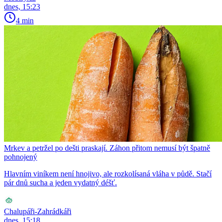
dnes, 15:23
4 min
Mrkev a petržel po dešti praskají. Záhon přitom nemusí být špatně
pohnojený
Hlavním viníkem není hnojivo, ale rozkolísaná vláha v půdě. Stačí
pár dnů sucha a jeden vydatný déšť.
Chalupáři-Zahrádkáři
dnes, 15:18