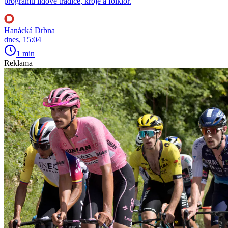
programu lidové tradice, kroje a folklor.
Hanácká Drbna
dnes, 15:04
1 min
Reklama