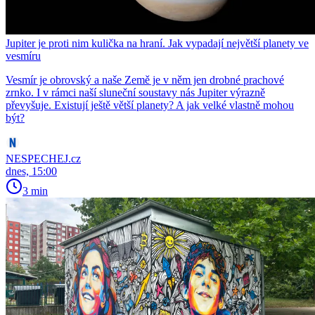
Jupiter je proti nim kulička na hraní. Jak vypadají největší planety ve
vesmíru
Vesmír je obrovský a naše Země je v něm jen drobné prachové
zrnko. I v rámci naší sluneční soustavy nás Jupiter výrazně
převyšuje. Existují ještě větší planety? A jak velké vlastně mohou
být?
NESPECHEJ.cz
dnes, 15:00
3 min