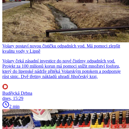
Volary postaví novou čističku odpadních vod. Má pomoci zlepšit
kvalitu vody v Lipně
Volary čeká zásadní investice do nové čistírny odpadních vod.
Projekt za 100 milionů korun má pomoci snížit množství fosforu,
který do lipenské nádrže přitéká Volarským potokem a podporuje
růst sinic. Dvě třetiny nákladů uhradí Jihočeský kraj.
Budějcká Drbna
dnes, 15:29
2 min