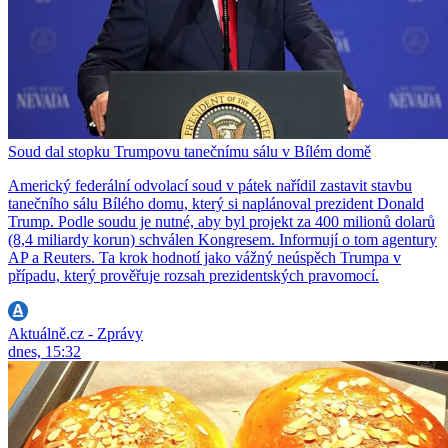
Soud dal stopku Trumpovu tanečnímu sálu v Bílém domě
Americký federální odvolací soud v pátek nařídil zastavit stavbu
tanečního sálu Bílého domu, který si naplánoval prezident Donald
Trump. Podle soudu je nutné, aby byl projekt za 400 milionů dolarů
(8,4 miliardy korun) schválen Kongresem. Informují o tom agentury
AP a Reuters. Ta krok hodnotí jako vážný neúspěch Trumpa v
případu, který prověřuje rozsah prezidentských pravomocí.
Aktuálně.cz - Zprávy
dnes, 15:32