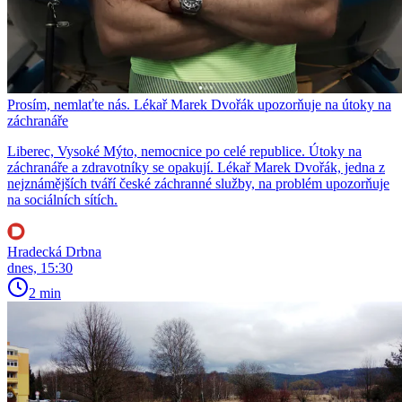
Prosím, nemlaťte nás. Lékař Marek Dvořák upozorňuje na útoky na
záchranáře
Liberec, Vysoké Mýto, nemocnice po celé republice. Útoky na
záchranáře a zdravotníky se opakují. Lékař Marek Dvořák, jedna z
nejznámějších tváří české záchranné služby, na problém upozorňuje
na sociálních sítích.
Hradecká Drbna
dnes, 15:30
2 min