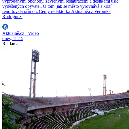
vyprodanými obchody, zavřenými restauracemi a desítkami tisíc
vyděšených obyvatel. O tom, jak se město vyrovnává s krizí,
reportovala přímo z Ceuty redaktorka Aktuálně.cz Veronika
Rodriguez.
Aktuálně.cz - Video
dnes, 15:15
Reklama