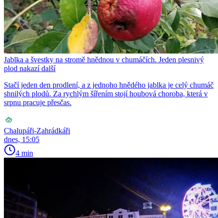
Jablka a švestky na stromě hnědnou v chumáčích. Jeden plesnivý
plod nakazí další
Stačí jeden den prodlení, a z jednoho hnědého jablka je celý chumáč
shnilých plodů. Za rychlým šířením stojí houbová choroba, která v
srpnu pracuje přesčas.
Chalupáři-Zahrádkáři
dnes, 15:05
4 min