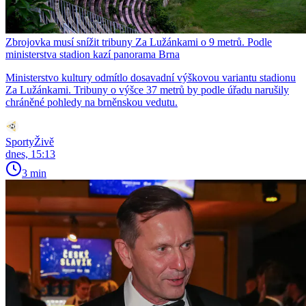
Zbrojovka musí snížit tribuny Za Lužánkami o 9 metrů. Podle
ministerstva stadion kazí panorama Brna
Ministerstvo kultury odmítlo dosavadní výškovou variantu stadionu
Za Lužánkami. Tribuny o výšce 37 metrů by podle úřadu narušily
chráněné pohledy na brněnskou vedutu.
SportyŽivě
dnes, 15:13
3 min