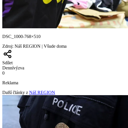
DSC_1000-768×510
Zdroj
:
Náš REGION | Všude doma
Sdílet
Denní
výzva
0
Reklama
Další články z
Náš REGION