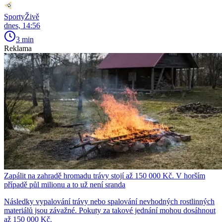
SportyŽivě
dnes, 14:56
3 min
Reklama
Zapálit na zahradě hromadu trávy stojí až 150 000 Kč. V horším
případě půl milionu a to už není sranda
Následky vypalování trávy nebo spalování nevhodných rostlinných
materiálů jsou závažné. Pokuty za takové jednání mohou dosáhnout
až 150 000 Kč.