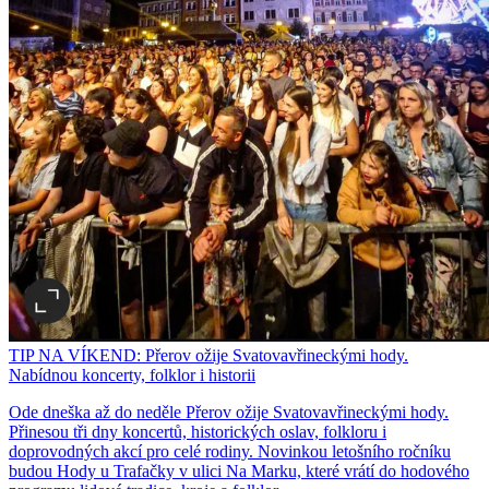
TIP NA VÍKEND: Přerov ožije Svatovavřineckými hody.
Nabídnou koncerty, folklor i historii
Ode dneška až do neděle Přerov ožije Svatovavřineckými hody.
Přinesou tři dny koncertů, historických oslav, folkloru i
doprovodných akcí pro celé rodiny. Novinkou letošního ročníku
budou Hody u Trafačky v ulici Na Marku, které vrátí do hodového