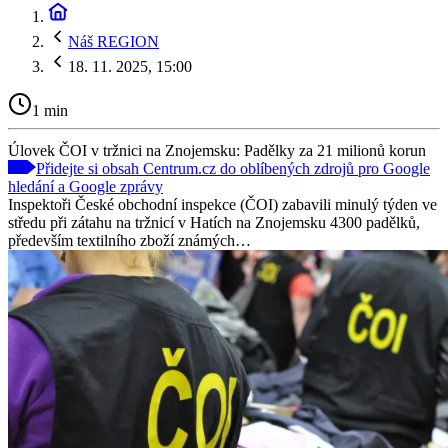
Náš REGION
18. 11. 2025, 15:00
1 min
Úlovek ČOI v tržnici na Znojemsku: Padělky za 21 milionů korun
Přidejte si obsah Centrum.cz do oblíbených zdrojů pro Google
hledání a Google zprávy
Inspektoři České obchodní inspekce (ČOI) zabavili minulý týden ve
středu při zátahu na tržnicí v Hatích na Znojemsku 4300 padělků,
především textilního zboží známých…