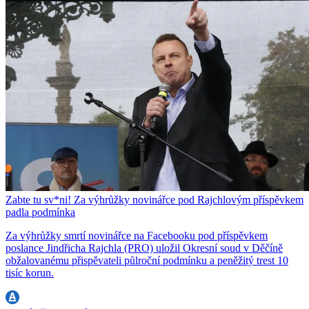
Zabte tu sv*ni! Za výhrůžky novinářce pod Rajchlovým příspěvkem
padla podmínka
Za výhrůžky smrtí novinářce na Facebooku pod příspěvkem
poslance Jindřicha Rajchla (PRO) uložil Okresní soud v Děčíně
obžalovanému přispěvateli půlroční podmínku a peněžitý trest 10
tisíc korun.