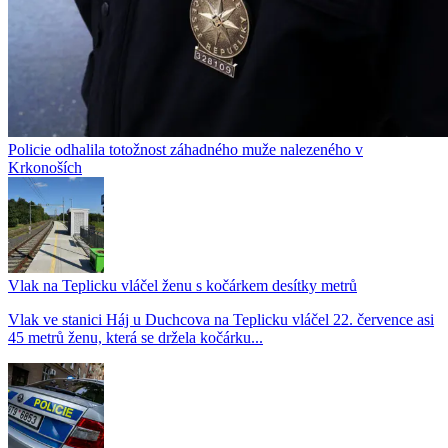
Policie odhalila totožnost záhadného muže nalezeného v
Krkonoších
Vlak na Teplicku vláčel ženu s kočárkem desítky metrů
Vlak ve stanici Háj u Duchcova na Teplicku vláčel 22. července asi
45 metrů ženu, která se držela kočárku...