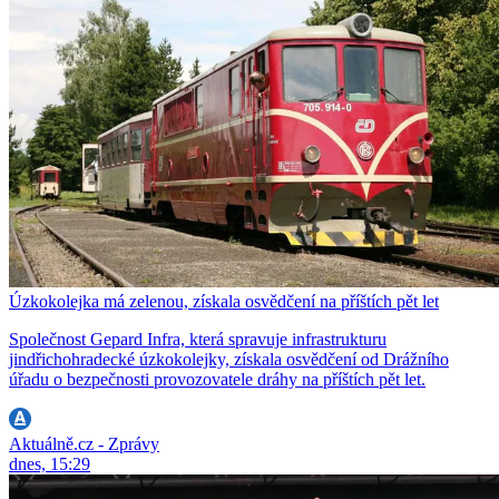
Úzkokolejka má zelenou, získala osvědčení na příštích pět let
Společnost Gepard Infra, která spravuje infrastrukturu
jindřichohradecké úzkokolejky, získala osvědčení od Drážního
úřadu o bezpečnosti provozovatele dráhy na příštích pět let.
Aktuálně.cz - Zprávy
dnes, 15:29