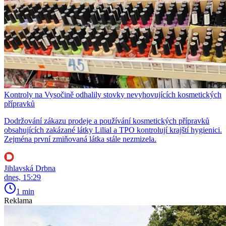
Kontroly na Vysočině odhalily stovky nevyhovujících kosmetických
přípravků
Dodržování zákazu prodeje a používání kosmetických přípravků
obsahujících zakázané látky Lilial a TPO kontrolují krajští hygienici.
Zejména první zmiňovaná látka stále nezmizela.
Jihlavská Drbna
dnes, 15:29
1 min
Reklama