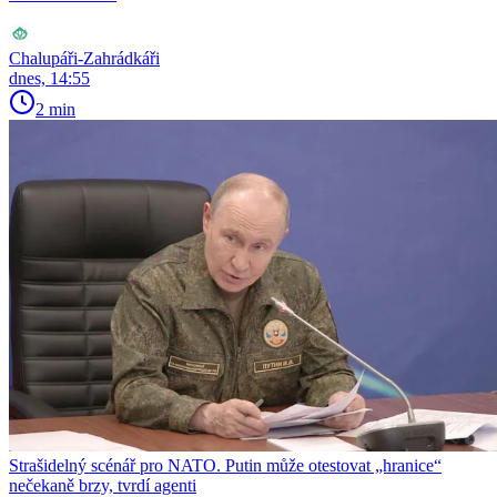
Chalupáři-Zahrádkáři
dnes, 14:55
2 min
Strašidelný scénář pro NATO. Putin může otestovat „hranice“
nečekaně brzy, tvrdí agenti