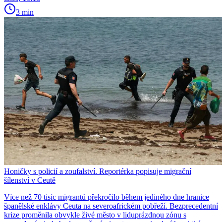
3 min
Honičky s policií a zoufalství. Reportérka popisuje migrační
šílenství v Ceutě
Více než 70 tisíc migrantů překročilo během jediného dne hranice
španělské enklávy Ceuta na severoafrickém pobřeží. Bezprecedentní
krize proměnila obvykle živé město v liduprázdnou zónu s