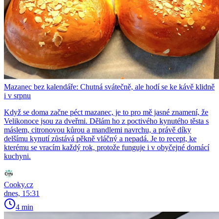
Mazanec bez kalendáře: Chutná svátečně, ale hodí se ke kávě klidně
i v srpnu
Když se doma začne péct mazanec, je to pro mě jasné znamení, že
Velikonoce jsou za dveřmi. Dělám ho z poctivého kynutého těsta s
máslem, citronovou kůrou a mandlemi navrchu, a právě díky
delšímu kynutí zůstává pěkně vláčný a nepadá. Je to recept, ke
kterému se vracím každý rok, protože funguje i v obyčejné domácí
kuchyni.
Cooky.cz
dnes, 15:31
4 min