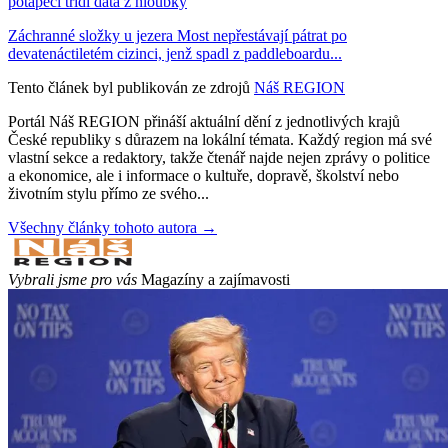
potápěči třídí data z hloubky
Záchranné složky u jezera Most nepřestávají pátrat po
devatenáctiletém cizinci, jenž spadl z paddleboardu...
Tento článek byl publikován ze zdrojů
Náš REGION
Portál Náš REGION přináší aktuální dění z jednotlivých krajů
České republiky s důrazem na lokální témata. Každý region má své
vlastní sekce a redaktory, takže čtenář najde nejen zprávy o politice
a ekonomice, ale i informace o kultuře, dopravě, školství nebo
životním stylu přímo ze svého...
Všechny články tohoto autora →
Vybrali jsme pro vás
Magazíny a zajímavosti