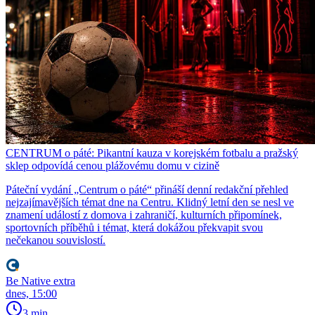
CENTRUM o páté: Pikantní kauza v korejském fotbalu a pražský
sklep odpovídá cenou plážovému domu v cizině
Páteční vydání „Centrum o páté“ přináší denní redakční přehled
nejzajímavějších témat dne na Centru. Klidný letní den se nesl ve
znamení událostí z domova i zahraničí, kulturních připomínek,
sportovních příběhů i témat, která dokážou překvapit svou
nečekanou souvislostí.
Be Native extra
dnes, 15:00
3 min