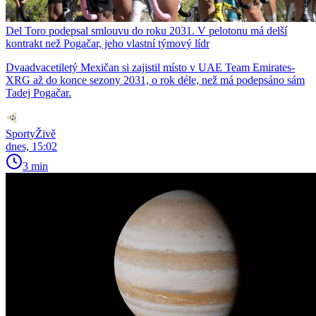
Del Toro podepsal smlouvu do roku 2031. V pelotonu má delší
kontrakt než Pogačar, jeho vlastní týmový lídr
Dvaadvacetiletý Mexičan si zajistil místo v UAE Team Emirates-
XRG až do konce sezony 2031, o rok déle, než má podepsáno sám
Tadej Pogačar.
SportyŽivě
dnes, 15:02
3 min