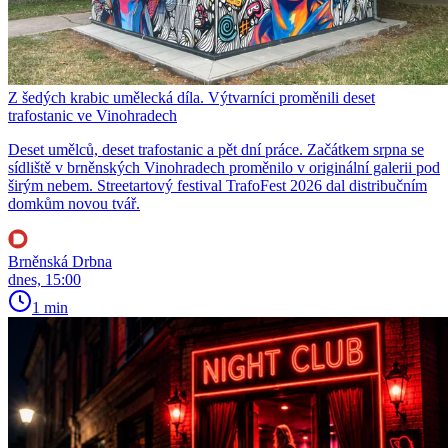
Z šedých krabic umělecká díla. Výtvarníci proměnili deset
trafostanic ve Vinohradech
Deset umělců, deset trafostanic a pět dní práce. Začátkem srpna se
sídliště v brněnských Vinohradech proměnilo v originální galerii pod
širým nebem. Streetartový festival TrafoFest 2026 dal distribučním
domkům novou tvář.
Brněnská Drbna
dnes, 15:00
1 min