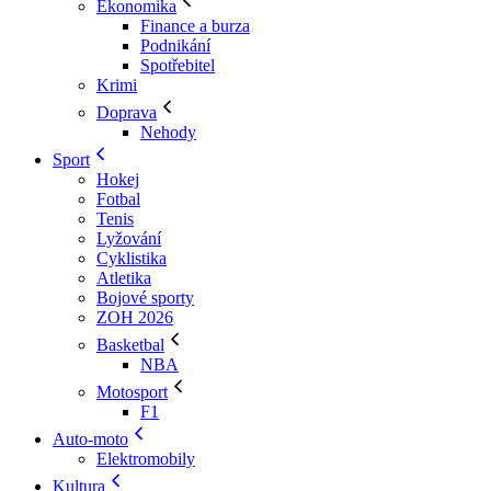
Ekonomika
Finance a burza
Podnikání
Spotřebitel
Krimi
Doprava
Nehody
Sport
Hokej
Fotbal
Tenis
Lyžování
Cyklistika
Atletika
Bojové sporty
ZOH 2026
Basketbal
NBA
Motosport
F1
Auto-moto
Elektromobily
Kultura