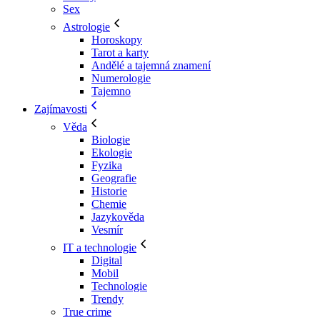
Sex
Astrologie
Horoskopy
Tarot a karty
Andělé a tajemná znamení
Numerologie
Tajemno
Zajímavosti
Věda
Biologie
Ekologie
Fyzika
Geografie
Historie
Chemie
Jazykověda
Vesmír
IT a technologie
Digital
Mobil
Technologie
Trendy
True crime