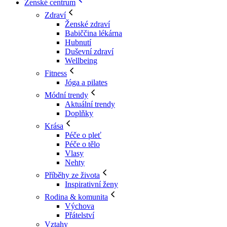
Ženské centrum
Zdraví
Ženské zdraví
Babiččina lékárna
Hubnutí
Duševní zdraví
Wellbeing
Fitness
Jóga a pilates
Módní trendy
Aktuální trendy
Doplňky
Krása
Péče o pleť
Péče o tělo
Vlasy
Nehty
Příběhy ze života
Inspirativní ženy
Rodina & komunita
Výchova
Přátelství
Vztahy