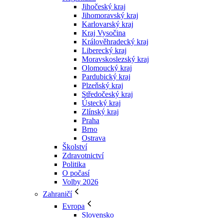
Jihočeský kraj
Jihomoravský kraj
Karlovarský kraj
Kraj Vysočina
Králověhradecký kraj
Liberecký kraj
Moravskoslezský kraj
Olomoucký kraj
Pardubický kraj
Plzeňský kraj
Středočeský kraj
Ústecký kraj
Zlínský kraj
Praha
Brno
Ostrava
Školství
Zdravotnictví
Politika
O počasí
Volby 2026
Zahraničí
Evropa
Slovensko