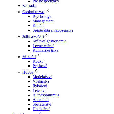
Pro hospodyňky
Zahrada
Osobní rozvoj
Psychologie
Management
Kariéra
Spiritualita a náboženství
Jídlo a vaření
Světová gastronomie
Levné vaření
Kulinářské triky
Mazlíčci
Kočky
Pejskové
Hobby
Modelářství
Včelařství
Rybaření
Letectví
Automobilismus
Adrenalin
Sběratelství
Houbaření