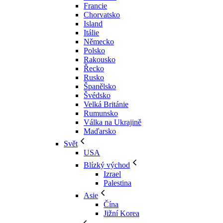
Francie
Chorvatsko
Island
Itálie
Německo
Polsko
Rakousko
Řecko
Rusko
Španělsko
Švédsko
Velká Británie
Rumunsko
Válka na Ukrajině
Maďarsko
Svět
USA
Blízký východ
Izrael
Palestina
Asie
Čína
Jižní Korea