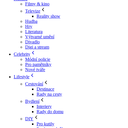
Filmy & kino
Televize
Reality show
Hudba
Hry
Literatura
Výtvarné umění
Divadlo
Digi a stream
Celebrity
Módní policie
Pro pamětníky
Nové tváře
Lifestyle
Cestování
Destinace
Rady na cesty
Bydlení
Interiery
Rady do domu
DIY
Pro kutily