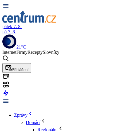
pátek 7. 8.
pá 7. 8.
21°C
Internet
Firmy
Recepty
Slovníky
Přihlášení
Zprávy
Domácí
Regionální