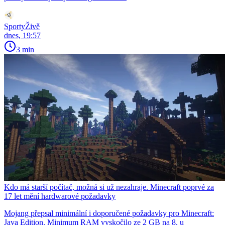
SportyŽivě
dnes, 19:57
3 min
Kdo má starší počítač, možná si už nezahraje. Minecraft poprvé za
17 let mění hardwarové požadavky
Mojang přepsal minimální i doporučené požadavky pro Minecraft:
Java Edition. Minimum RAM vyskočilo ze 2 GB na 8, u