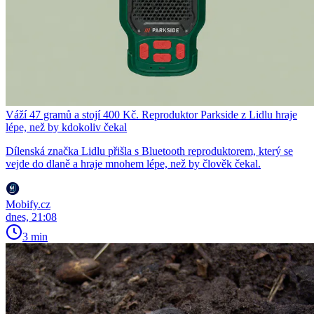
Váží 47 gramů a stojí 400 Kč. Reproduktor Parkside z Lidlu hraje
lépe, než by kdokoliv čekal
Dílenská značka Lidlu přišla s Bluetooth reproduktorem, který se
vejde do dlaně a hraje mnohem lépe, než by člověk čekal.
Mobify.cz
dnes, 21:08
3 min