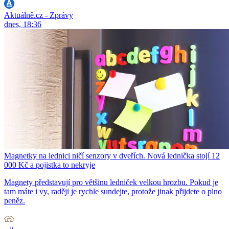
Aktuálně.cz - Zprávy
dnes, 18:36
Magnetky na lednici ničí senzory v dveřích. Nová lednička stojí 12
000 Kč a pojistka to nekryje
Magnety představují pro většinu ledniček velkou hrozbu. Pokud je
tam máte i vy, raději je rychle sundejte, protože jinak přijdete o plno
peněz.