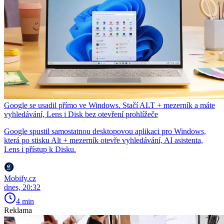
Google se usadil přímo ve Windows. Stačí ALT + mezerník a máte
vyhledávání, Lens i Disk bez otevření prohlížeče
Google spustil samostatnou desktopovou aplikaci pro Windows,
která po stisku Alt + mezerník otevře vyhledávání, AI asistenta,
Lens i přístup k Disku.
Mobify.cz
dnes, 20:32
4 min
Reklama