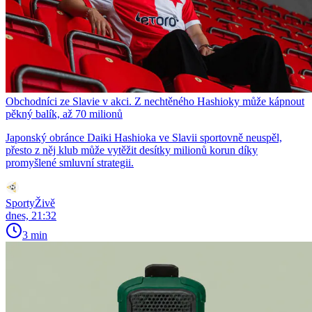
Obchodníci ze Slavie v akci. Z nechtěného Hashioky může kápnout
pěkný balík, až 70 milionů
Japonský obránce Daiki Hashioka ve Slavii sportovně neuspěl,
přesto z něj klub může vytěžit desítky milionů korun díky
promyšlené smluvní strategii.
SportyŽivě
dnes, 21:32
3 min