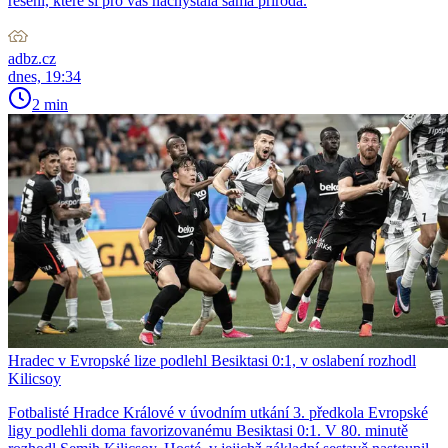
řešení, které si pro vás nachystala sama příroda.
adbz.cz
dnes, 19:34
2 min
Hradec v Evropské lize podlehl Besiktasi 0:1, v oslabení rozhodl
Kilicsoy
Fotbalisté Hradce Králové v úvodním utkání 3. předkola Evropské
ligy podlehli doma favorizovanému Besiktasi 0:1. V 80. minutě