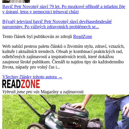
Bavič Petr Novotný slaví 79 let. Po mozkové příhodě a infarktu žije
v ústraní, letos v nemocnici trénoval chůzi
Bývalý televizní bavič Petr Novotný slaví devětasedmdesáté
narozeniny. Po vážných zdravotních problémech se...
Tento článek byl publikován ze zdrojů
ReadZone
Web nabízí pestrou paletu článků o životním stylu, zdraví, vztazích,
kultuře i aktuálních trendech. Obsah je kombinací praktických rad,
odlehčených zajímavostí a inspirativních textů, které dokážou
zaujmout široké publikum. Čtenáři tu najdou tipy do každodenního
života, nápady pro volný čas i...
Všechny články tohoto autora →
Vybrali jsme pro vás
Magazíny a zajímavosti