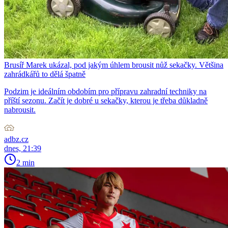
Brusíř Marek ukázal, pod jakým úhlem brousit nůž sekačky. Většina
zahrádkářů to dělá špatně
Podzim je ideálním obdobím pro přípravu zahradní techniky na
příští sezonu. Začít je dobré u sekačky, kterou je třeba důkladně
nabrousit.
adbz.cz
dnes, 21:39
2 min