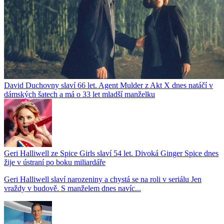
David Duchovny slaví 66 let. Agent Mulder z Akt X dnes natáčí v
dámských šatech a má o 33 let mladší manželku
Geri Halliwell ze Spice Girls slaví 54 let. Divoká Ginger Spice dnes
žije v ústraní po boku miliardáře
Geri Halliwell slaví narozeniny a chystá se na roli v seriálu Jen
vraždy v budově. S manželem dnes navíc...