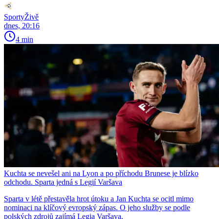
SportyŽivě
dnes, 20:16
4 min
Kuchta se nevešel ani na Lyon a po příchodu Brunese je blízko
odchodu. Sparta jedná s Legií Varšava
Sparta v létě přestavěla hrot útoku a Jan Kuchta se ocitl mimo
nominaci na klíčový evropský zápas. O jeho služby se podle
polských zdrojů zajímá Legia Varšava.