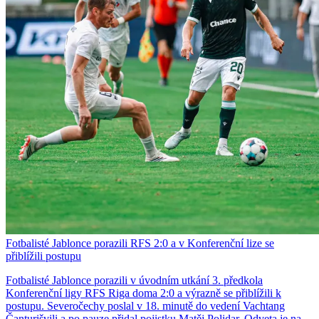
Fotbalisté Jablonce porazili RFS 2:0 a v Konferenční lize se
přiblížili postupu
Fotbalisté Jablonce porazili v úvodním utkání 3. předkola
Konferenční ligy RFS Riga doma 2:0 a výrazně se přiblížili k
postupu. Severočechy poslal v 18. minutě do vedení Vachtang
Čanturišvili a po pauze přidal pojistku Matěj Polidar. Odveta je na