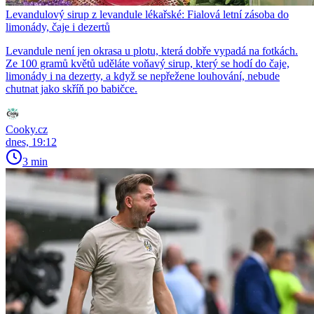
Levandulový sirup z levandule lékařské: Fialová letní zásoba do
limonády, čaje i dezertů
Levandule není jen okrasa u plotu, která dobře vypadá na fotkách.
Ze 100 gramů květů uděláte voňavý sirup, který se hodí do čaje,
limonády i na dezerty, a když se nepřežene louhování, nebude
chutnat jako skříň po babičce.
Cooky.cz
dnes, 19:12
3 min