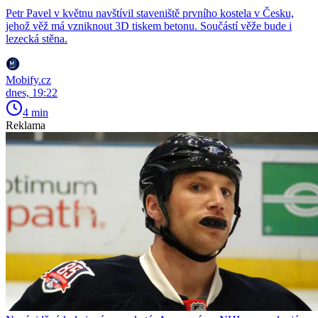
Petr Pavel v květnu navštívil staveniště prvního kostela v Česku,
jehož věž má vzniknout 3D tiskem betonu. Součástí věže bude i
lezecká stěna.
Mobify.cz
dnes, 19:22
4 min
Reklama