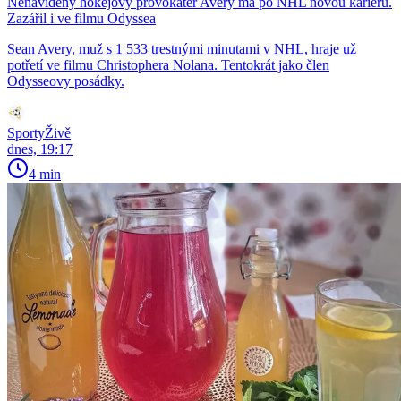
Nenáviděný hokejový provokatér Avery má po NHL novou kariéru.
Zazářil i ve filmu Odyssea
Sean Avery, muž s 1 533 trestnými minutami v NHL, hraje už
potřetí ve filmu Christophera Nolana. Tentokrát jako člen
Odysseovy posádky.
SportyŽivě
dnes, 19:17
4 min