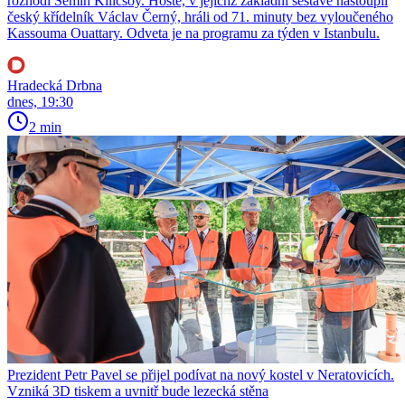
rozhodl Semih Kilicsoy. Hosté, v jejichž základní sestavě nastoupil
český křídelník Václav Černý, hráli od 71. minuty bez vyloučeného
Kassouma Ouattary. Odveta je na programu za týden v Istanbulu.
Hradecká Drbna
dnes, 19:30
2 min
Prezident Petr Pavel se přijel podívat na nový kostel v Neratovicích.
Vzniká 3D tiskem a uvnitř bude lezecká stěna