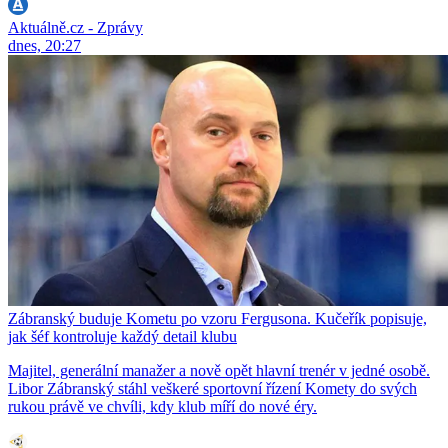
Aktuálně.cz - Zprávy
dnes, 20:27
Zábranský buduje Kometu po vzoru Fergusona. Kučeřík popisuje,
jak šéf kontroluje každý detail klubu
Majitel, generální manažer a nově opět hlavní trenér v jedné osobě.
Libor Zábranský stáhl veškeré sportovní řízení Komety do svých
rukou právě ve chvíli, kdy klub míří do nové éry.