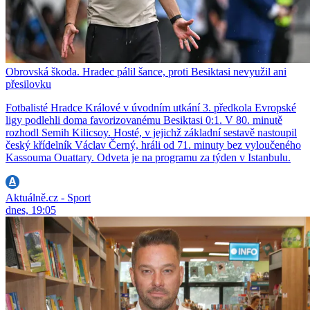
Obrovská škoda. Hradec pálil šance, proti Besiktasi nevyužil ani
přesilovku
Fotbalisté Hradce Králové v úvodním utkání 3. předkola Evropské
ligy podlehli doma favorizovanému Besiktasi 0:1. V 80. minutě
rozhodl Semih Kilicsoy. Hosté, v jejichž základní sestavě nastoupil
český křídelník Václav Černý, hráli od 71. minuty bez vyloučeného
Kassouma Ouattary. Odveta je na programu za týden v Istanbulu.
Aktuálně.cz - Sport
dnes, 19:05