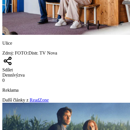
Ulice
Zdroj
:
FOTO:Distr. TV Nova
Sdílet
Denní
výzva
0
Reklama
Další články z
ReadZone