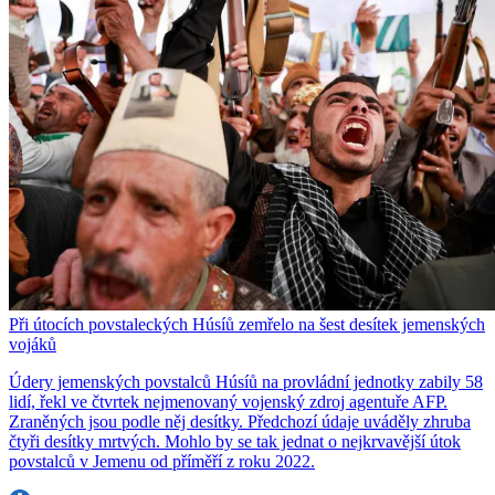
Při útocích povstaleckých Húsíů zemřelo na šest desítek jemenských
vojáků
Údery jemenských povstalců Húsíů na provládní jednotky zabily 58
lidí, řekl ve čtvrtek nejmenovaný vojenský zdroj agentuře AFP.
Zraněných jsou podle něj desítky. Předchozí údaje uváděly zhruba
čtyři desítky mrtvých. Mohlo by se tak jednat o nejkrvavější útok
povstalců v Jemenu od příměří z roku 2022.