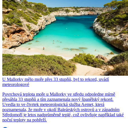
U Mallorky mělo moře přes 33 stupňů, byl to rekord, uvádí
meteorologové
Povrchová teplota moře u Mallorky ve středu odpoledne mírně
přesáhla 33 stupňů a tím zaznamenala nový španělský rekord.
Uvedla to ve čtvrtek meteorologická služba Aemet, která
poznamenala, že moře v okolí Baleárských ostrovů a v západním
Středomoří je letos nadprůměrně teplé, což ovlivňuje například také
noční teploty na pobřeží.