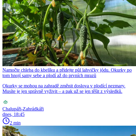
Namočte chleba do kbelíku a přidejte půl lahvičky jódu. Okurky po
tom hnojí samy sebe a plodí až do prvních mrazů
Okurky se mohou na zahradě změnit doslova v plodící nezmary.
Musíte je jen správně vyživit – a pak už se jen těšit z výsledků.
Chalupáři-Zahrádkáři
dnes, 18:45
2 min