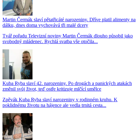
Martin Čermák slaví pětatřicáté narozeniny. Dříve platil alimenty na
dálku, dnes doma vychovává tři malé dcery
Tvář pořadu Televizní noviny Martin Čermák dlouho působil jako
svobodný mládenec. Rychlá svatba vše otočila...
Kuba Ryba slaví 42. narozeniny. Po drogách a panických atakách
změnil svůj život, teď ostře kritizuje mlčící umělce
Zpěvák Kuba Ryba slaví narozeniny v rodinném kruhu. K
poklidnému životu na hájence ale vedla trnitá cesta...