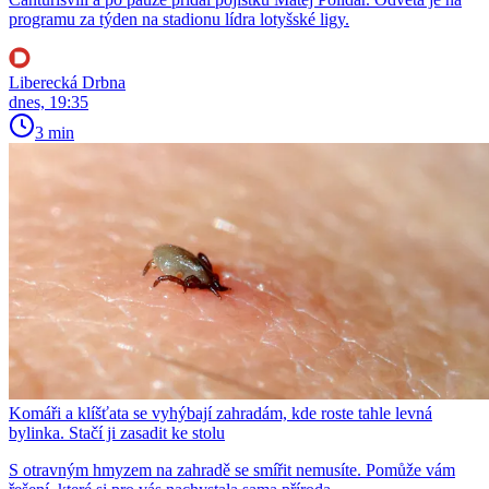
programu za týden na stadionu lídra lotyšské ligy.
Liberecká Drbna
dnes, 19:35
3 min
Komáři a klíšťata se vyhýbají zahradám, kde roste tahle levná
bylinka. Stačí ji zasadit ke stolu
S otravným hmyzem na zahradě se smířit nemusíte. Pomůže vám