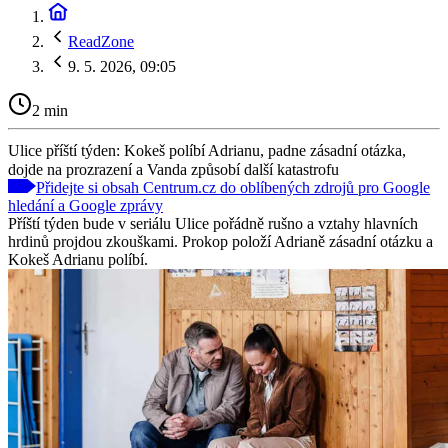
ReadZone
9. 5. 2026, 09:05
2 min
Ulice příští týden: Kokeš políbí Adrianu, padne zásadní otázka,
dojde na prozrazení a Vanda způsobí další katastrofu
Přidejte si obsah Centrum.cz do oblíbených zdrojů pro Google
hledání a Google zprávy
Příští týden bude v seriálu Ulice pořádně rušno a vztahy hlavních
hrdinů projdou zkouškami. Prokop položí Adrianě zásadní otázku a
Kokeš Adrianu políbí.