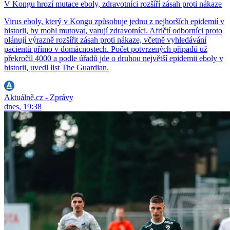
V Kongu hrozí mutace eboly, zdravotníci rozšíří zásah proti nákaze
Virus eboly, který v Kongu způsobuje jednu z nejhorších epidemií v
historii, by mohl mutovat, varují zdravotníci. Afričtí odborníci proto
plánují výrazně rozšířit zásah proti nákaze, včetně vyhledávání
pacientů přímo v domácnostech. Počet potvrzených případů už
překročil 4000 a podle úřadů jde o druhou největší epidemii eboly v
historii, uvedl list The Guardian.
Aktuálně.cz - Zprávy
dnes, 19:38