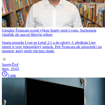
Glosátor Švancara ocenil výkon Sparty proti Lyonu, Suchomela
vlastňák ale nazval šíleným gólem
Sparta porazila Lyon na Letné 2:1 a do odvety 3. předkola Ligy
mistrů si veze jednogólový náskok. Petr Švancara ale upozornil i na
moment, který mohl všechno zhatit.
SportyŽivě
dnes, 19:03
3 min