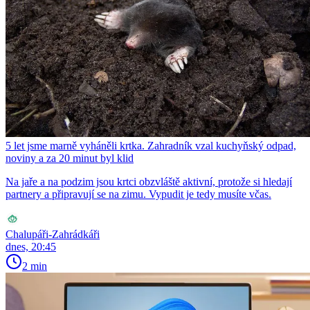
5 let jsme marně vyháněli krtka. Zahradník vzal kuchyňský odpad,
noviny a za 20 minut byl klid
Na jaře a na podzim jsou krtci obzvláště aktivní, protože si hledají
partnery a připravují se na zimu. Vypudit je tedy musíte včas.
Chalupáři-Zahrádkáři
dnes, 20:45
2 min