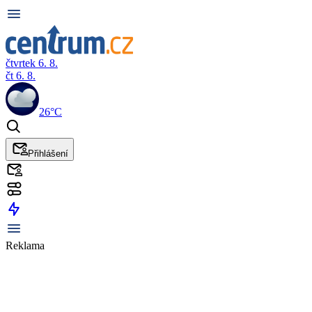
čtvrtek 6. 8.
čt 6. 8.
26°C
Přihlášení
Reklama