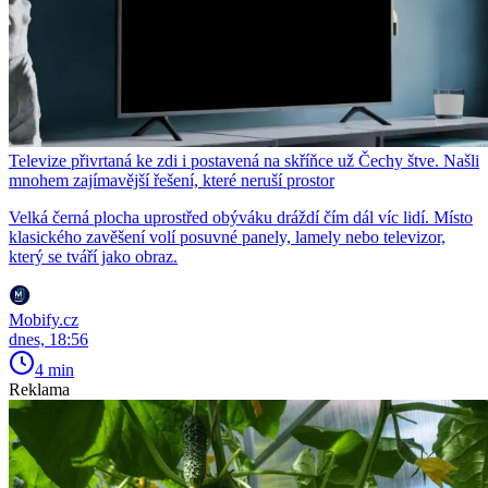
Televize přivrtaná ke zdi i postavená na skříňce už Čechy štve. Našli
mnohem zajímavější řešení, které neruší prostor
Velká černá plocha uprostřed obýváku dráždí čím dál víc lidí. Místo
klasického zavěšení volí posuvné panely, lamely nebo televizor,
který se tváří jako obraz.
Mobify.cz
dnes, 18:56
4 min
Reklama