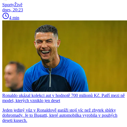
SportyŽivě
dnes, 20:23
4 min
Ronaldo ukázal kolekci aut v hodnotě 700 milionů Kč. Patří mezi ně
model, kterých vzniklo jen deset
Jeden jediný vůz v Ronaldově garáži stojí víc než zbytek sbírky
dohromady. Je to Bugatti, které automobilka vyrobila v pouhých
deseti kusech.