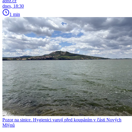
adbz.cz
dnes, 18:30
1 min
Pozor na sinice. Hygienici varují před koupáním v části Nových
Mlýnů