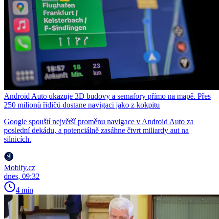
Android Auto ukazuje 3D budovy a semafory přímo na mapě. Přes
250 milionů řidičů dostane navigaci jako z kokpitu
Google spouští největší proměnu navigace v Android Auto za
poslední dekádu, a potenciálně zasáhne čtvrt miliardy aut na
silnicích.
Mobify.cz
dnes, 09:32
4 min