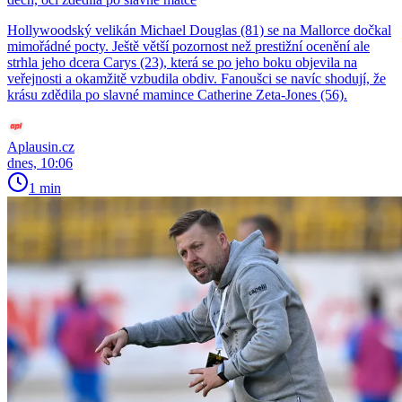
Hollywoodský velikán Michael Douglas (81) se na Mallorce dočkal
mimořádné pocty. Ještě větší pozornost než prestižní ocenění ale
strhla jeho dcera Carys (23), která se po jeho boku objevila na
veřejnosti a okamžitě vzbudila obdiv. Fanoušci se navíc shodují, že
krásu zdědila po slavné mamince Catherine Zeta-Jones (56).
Aplausin.cz
dnes, 10:06
1 min