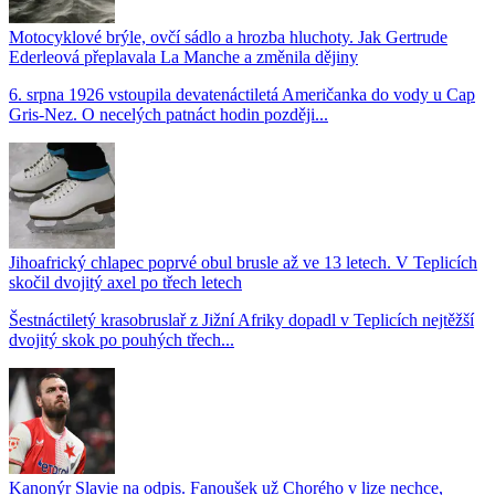
Motocyklové brýle, ovčí sádlo a hrozba hluchoty. Jak Gertrude
Ederleová přeplavala La Manche a změnila dějiny
6. srpna 1926 vstoupila devatenáctiletá Američanka do vody u Cap
Gris-Nez. O necelých patnáct hodin později...
Jihoafrický chlapec poprvé obul brusle až ve 13 letech. V Teplicích
skočil dvojitý axel po třech letech
Šestnáctiletý krasobruslař z Jižní Afriky dopadl v Teplicích nejtěžší
dvojitý skok po pouhých třech...
Kanonýr Slavie na odpis. Fanoušek už Chorého v lize nechce,