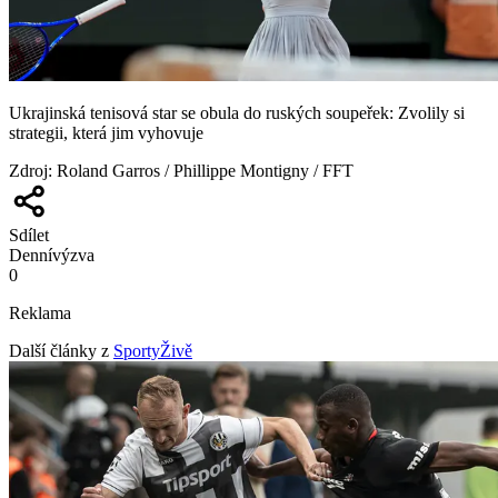
Ukrajinská tenisová star se obula do ruských soupeřek: Zvolily si
strategii, která jim vyhovuje
Zdroj
:
Roland Garros / Phillippe Montigny / FFT
Sdílet
Denní
výzva
0
Reklama
Další články z
SportyŽivě