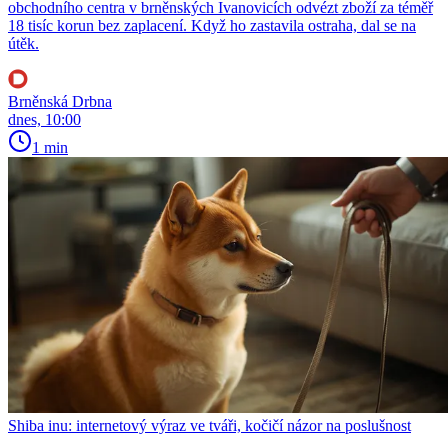
obchodního centra v brněnských Ivanovicích odvézt zboží za téměř
18 tisíc korun bez zaplacení. Když ho zastavila ostraha, dal se na
útěk.
Brněnská Drbna
dnes, 10:00
1 min
Shiba inu: internetový výraz ve tváři, kočičí názor na poslušnost