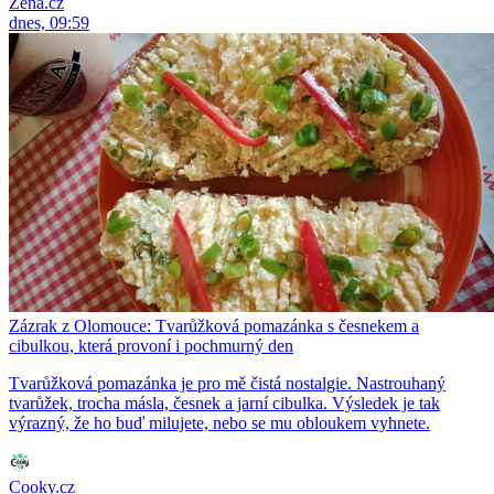
Žena.cz
dnes, 09:59
Zázrak z Olomouce: Tvarůžková pomazánka s česnekem a
cibulkou, která provoní i pochmurný den
Tvarůžková pomazánka je pro mě čistá nostalgie. Nastrouhaný
tvarůžek, trocha másla, česnek a jarní cibulka. Výsledek je tak
výrazný, že ho buď milujete, nebo se mu obloukem vyhnete.
Cooky.cz