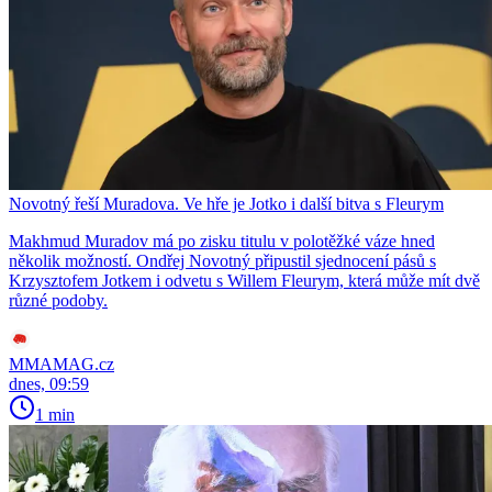
Novotný řeší Muradova. Ve hře je Jotko i další bitva s Fleurym
Makhmud Muradov má po zisku titulu v polotěžké váze hned
několik možností. Ondřej Novotný připustil sjednocení pásů s
Krzysztofem Jotkem i odvetu s Willem Fleurym, která může mít dvě
různé podoby.
MMAMAG.cz
dnes, 09:59
1 min