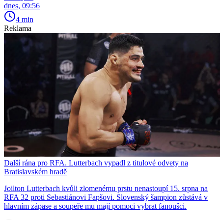
dnes, 09:56
4 min
Reklama
Další rána pro RFA. Lutterbach vypadl z titulové odvety na
Bratislavském hradě
Joilton Lutterbach kvůli zlomenému prstu nenastoupí 15. srpna na
RFA 32 proti Sebastiánovi Fapšovi. Slovenský šampion zůstává v
hlavním zápase a soupeře mu mají pomoci vybrat fanoušci.