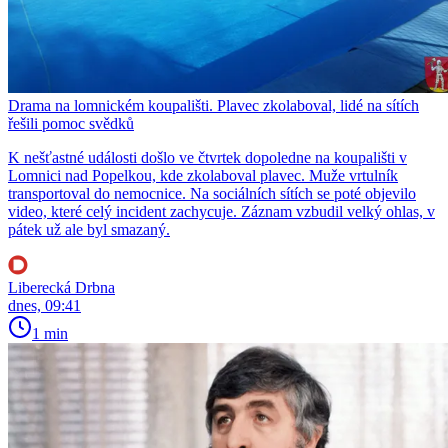
Drama na lomnickém koupališti. Plavec zkolaboval, lidé na sítích
řešili pomoc svědků
K nešťastné události došlo ve čtvrtek dopoledne na koupališti v
Lomnici nad Popelkou, kde zkolaboval plavec. Muže vrtulník
transportoval do nemocnice. Na sociálních sítích se poté objevilo
video, které celý incident zachycuje. Záznam vzbudil velký ohlas, v
pátek už ale byl smazaný.
Liberecká Drbna
dnes, 09:41
1 min