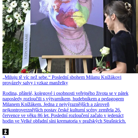
„Miluju tě víc než sebe.“ Poslední sbohem Milanu Knížákovi
provázely salvy i vzkaz manželky
Rodina, přátelé, kolegové i osobnosti veřejného života se v pátek
naposledy rozloučili s výtvarníkem, hudebníkem a pedagogem
Milanem Knížákem. Jedna z nejvýraznějších a zároveň
nejkontroverznějších postav české kulturní scény zemřela 26.
července ve věku 86 let. Poslední rozloučení začalo v jedenáct
hodin ve Velké obřadní síni krematoria v pražských Strašnicích.