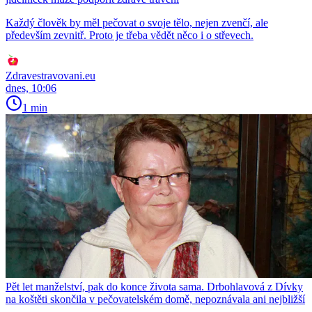
Každý člověk by měl pečovat o svoje tělo, nejen zvenčí, ale
především zevnitř. Proto je třeba vědět něco i o střevech.
Zdravestravovani.eu
dnes, 10:06
1 min
Pět let manželství, pak do konce života sama. Drbohlavová z Dívky
na koštěti skončila v pečovatelském domě, nepoznávala ani nejbližší