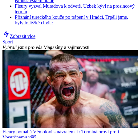
Bratislavském hradě
Fleury vyzval Muradova k odvetě. Uzbek kývl na prosincový
termín
Přiznání tureckého kouče po trápení v Hradci. Trpěli jsme,
byly to těžké chvíle
Zobrazit více
Sport
Vybrali jsme pro vás
Magazíny a zajímavosti
Fleury pomáhá Vémolovi s návratem. Ir Terminátorovi proti
Vosgrönemu věří