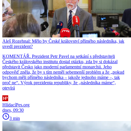
Aleš Rozehnal: Mělo by České království přímého následníka, jak
uvedl prezident?
KOMENTÁŘ. Prezident Petr Pavel na setkání s představiteli
Českého královského institutu dostal otázku, zda by si dokázal
představit Česko jako moderní parlamentní monarchii. Jeho
odpověď zněla, že by s tím neměl sebemenší problém a že „pokud
bychom měli přímého následníka – jakože jednoho máme –, tak
proč ne“. Výrok prezidenta republiky, že „následníka máme“,
otevírá
HlídacíPes.org
dnes, 09:30
3 min