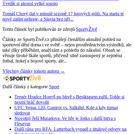
Tvrdík si ukousl velké sousto
Tomáš Chorý dal v minulé sezoně 17 ligových gólů. Na startu té
nové zatím nehraje, a Slavia bez něj...
Tento článek byl publikován ze zdrojů
SportyŽivě
Články ze SportyŽivě.cz přinášejí čtenářům aktuální pohled na
sportovní dění doma i ve světě – nejen prostřednictvím výsledků, ale
také díky příběhům, analýzám a pohledu do zákulisí. Obsah se
věnuje široké škále sportů, přičemž silně zastoupený je zejména
fotbal, hokej a bojové sporty, ale...
Všechny články tohoto autora →
Další články z kategorie
Sport
Trenér Hradce Horejš po bitvě s Besiktasem zuřil. Tohle si
nesmí hráč dovolit
UFC Vegas 120: Gamrot vs. Salkilld. Kde a kdy turnaj
sledovat
Novotný řeší Muradova. Ve hře je Jotko i další bitva s
Fleurym
Další rána pro RFA. Lutterbach vypadl z titulové odvety na