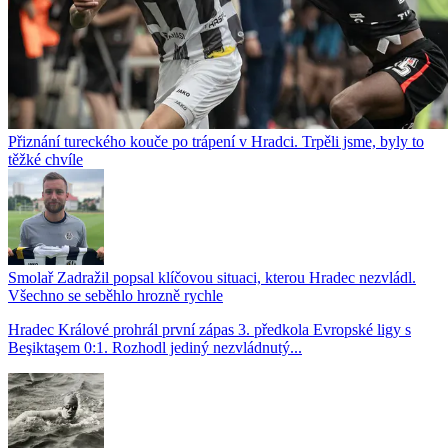
Přiznání tureckého kouče po trápení v Hradci. Trpěli jsme, byly to
těžké chvíle
Smolař Zadražil popsal klíčovou situaci, kterou Hradec nezvládl.
Všechno se seběhlo hrozně rychle
Hradec Králové prohrál první zápas 3. předkola Evropské ligy s
Beşiktaşem 0:1. Rozhodl jediný nezvládnutý...