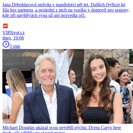
Jana Drbohlavová strávila v manželství pět let. Dalších čtyřicet let
žila bez partnera, a poslední z nich na vozíku v domově pro seniory,
kde při návštěvách syna už ani nezvedla oči.
VIPživot.cz
dnes, 10:06
3 min
Michael Douglas ukázal svou největší pýchu: Dcera Carys bere
dech, oči zdědila po slavné matce