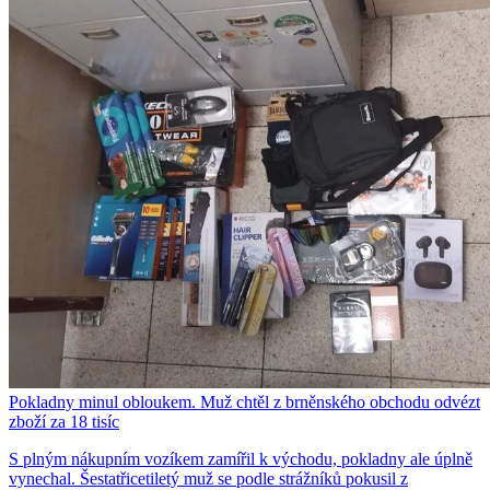
Pokladny minul obloukem. Muž chtěl z brněnského obchodu odvézt
zboží za 18 tisíc
S plným nákupním vozíkem zamířil k východu, pokladny ale úplně
vynechal. Šestatřicetiletý muž se podle strážníků pokusil z