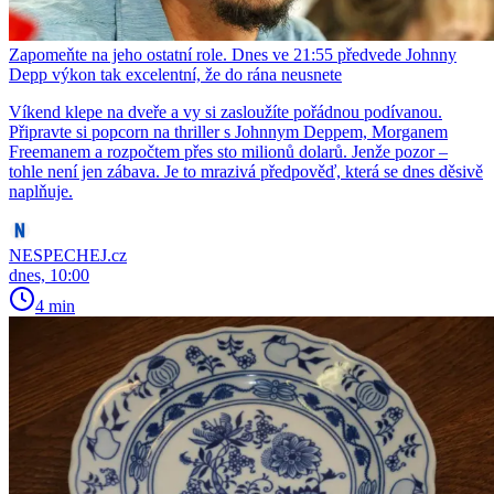
Zapomeňte na jeho ostatní role. Dnes ve 21:55 předvede Johnny
Depp výkon tak excelentní, že do rána neusnete
Víkend klepe na dveře a vy si zasloužíte pořádnou podívanou.
Připravte si popcorn na thriller s Johnnym Deppem, Morganem
Freemanem a rozpočtem přes sto milionů dolarů. Jenže pozor –
tohle není jen zábava. Je to mrazivá předpověď, která se dnes děsivě
naplňuje.
NESPECHEJ.cz
dnes, 10:00
4 min