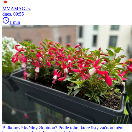
MMAMAG.cz
dnes, 09:55
1 min
Balkonové květiny žloutnou? Podle toho, které listy začnou měnit