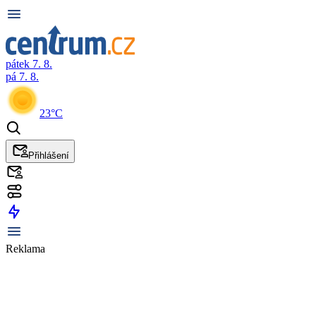
pátek 7. 8.
pá 7. 8.
23°C
Přihlášení
Reklama