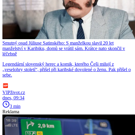
Smutný osud Júliuse Satinského: S manželkou slavil 20 let
manželství v Karibiku, domů se vrátil sám. Krátce nato skončil v
léčebně
Legendární slovenský herec a komik, kterého Češi milují z
„veselohry století“, přišel při karibské dovolené o ženu. Pak přišel o
sebe.
VIPživot.cz
dnes, 09:34
3 min
Reklama