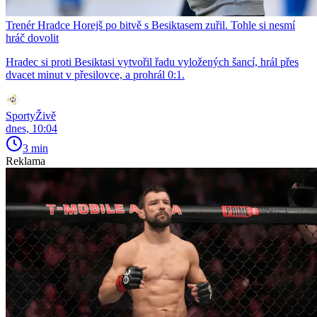
Trenér Hradce Horejš po bitvě s Besiktasem zuřil. Tohle si nesmí
hráč dovolit
Hradec si proti Besiktasi vytvořil řadu vyložených šancí, hrál přes
dvacet minut v přesilovce, a prohrál 0:1.
SportyŽivě
dnes, 10:04
3 min
Reklama