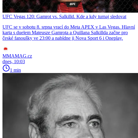
UFC Vegas 120: Gamrot vs. Salkilld. Kde a kdy turnaj sledovat
UFC se v sobotu 8. srpna vrací do Meta APEX v Las Vegas. Hlavní
karta s duelem Mateusze Gamrota a Quillana Salkillda začne pro
české fanoušky ve 23:00 a nabídne ji Nova Sport 6 i Oneplay.
MMAMAG.cz
dnes, 10:03
1 min