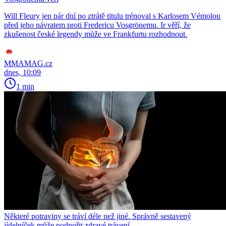
Will Fleury jen pár dní po ztrátě titulu trénoval s Karlosem Vémolou
před jeho návratem proti Fredericu Vosgrönemu. Ir věří, že
zkušenost české legendy může ve Frankfurtu rozhodnout.
MMAMAG.cz
dnes, 10:09
1 min
Některé potraviny se tráví déle než jiné. Správně sestavený
jídelníček může podpořit zdravé trávení