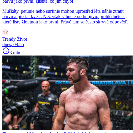
barvu jako první, zjistíte, co jim chybí
Muškáty, petúnie nebo surfinie mohou uprostřed léta náhle ztratit
barvu a přestat kvést. Než však sáhnete po hnojivu, prohlédněte si,
které listy žloutnou jako první. Právě tam se často skrývá odpověď.
Trendy Život
dnes, 09:55
3 min