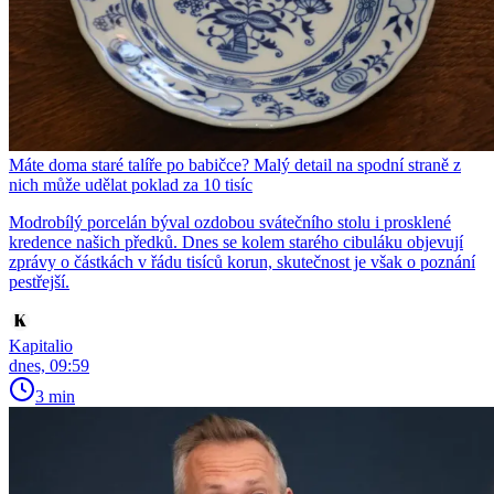
Máte doma staré talíře po babičce? Malý detail na spodní straně z
nich může udělat poklad za 10 tisíc
Modrobílý porcelán býval ozdobou svátečního stolu i prosklené
kredence našich předků. Dnes se kolem starého cibuláku objevují
zprávy o částkách v řádu tisíců korun, skutečnost je však o poznání
pestřejší.
Kapitalio
dnes, 09:59
3 min