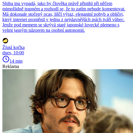
Shiba inu vypadá, jako by člověka právě přistihl při něčem
mimořádně trapném a rozhodl se, že to zatím nebude komentovat.
Má dokonale stočený ocas, liščí výraz, elegantní pohyb a obličej,
který internet proměnil v jednu z nejslavnějších psích tváří vůbec.
Jenže pod memem se skrývá staré japonské lovecké plemeno s
velmi jasným názorem na osobní autonomii.
Žlutá kočka
dnes, 10:00
14 min
Reklama