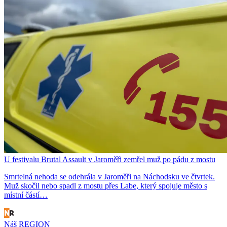
U festivalu Brutal Assault v Jaroměři zemřel muž po pádu z mostu
Smrtelná nehoda se odehrála v Jaroměři na Náchodsku ve čtvrtek.
Muž skočil nebo spadl z mostu přes Labe, který spojuje město s
místní částí…
Náš REGION