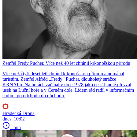
Zemřel Fredy Pucher. Více než 40 let chránil krkonošskou přírodu
Více než čtyři desetiletí chránil krkonošskou přírodu a pomáhal
turistům. Zemřel Alfréd „Fredy“ Pucher, dlouholetý strážce
KRNAPu. Na horách začínal v roce 1978 jako cestář, poté převzal
úsek na Luční hoře a v Černém dole. Lidem rád radil v informačním
srubu i po odchodu do důchodu.
Hradecká Drbna
dnes, 10:02
1 min