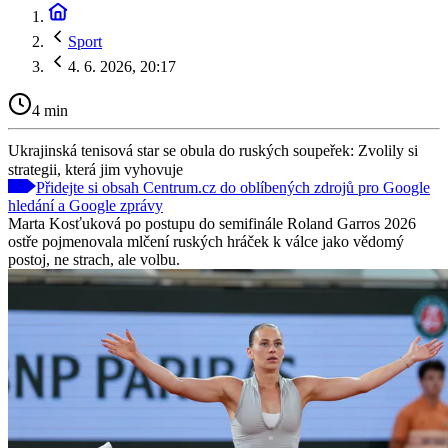
Sport
4. 6. 2026, 20:17
4 min
Ukrajinská tenisová star se obula do ruských soupeřek: Zvolily si
strategii, která jim vyhovuje
Přidejte si obsah Centrum.cz do oblíbených zdrojů pro Google
hledání a Google zprávy
Marta Kosťuková po postupu do semifinále Roland Garros 2026
ostře pojmenovala mlčení ruských hráček k válce jako vědomý
postoj, ne strach, ale volbu.