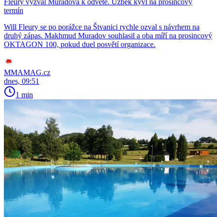
Fleury vyzval Muradova k odvetě. Uzbek kývl na prosincový
termín
Will Fleury se po porážce na Štvanici rychle ozval s návrhem na
druhý zápas. Makhmud Muradov souhlasil a oba míří na prosincový
OKTAGON 100, pokud duel posvětí organizace.
MMAMAG.cz
dnes, 09:51
1 min