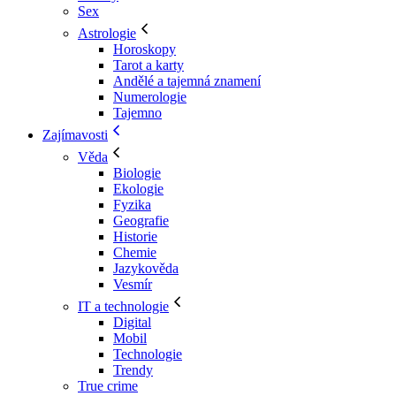
Sex
Astrologie
Horoskopy
Tarot a karty
Andělé a tajemná znamení
Numerologie
Tajemno
Zajímavosti
Věda
Biologie
Ekologie
Fyzika
Geografie
Historie
Chemie
Jazykověda
Vesmír
IT a technologie
Digital
Mobil
Technologie
Trendy
True crime