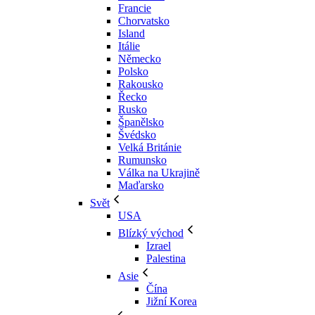
Francie
Chorvatsko
Island
Itálie
Německo
Polsko
Rakousko
Řecko
Rusko
Španělsko
Švédsko
Velká Británie
Rumunsko
Válka na Ukrajině
Maďarsko
Svět
USA
Blízký východ
Izrael
Palestina
Asie
Čína
Jižní Korea