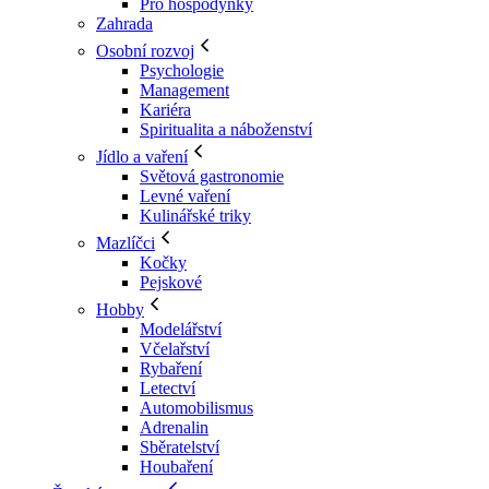
Pro hospodyňky
Zahrada
Osobní rozvoj
Psychologie
Management
Kariéra
Spiritualita a náboženství
Jídlo a vaření
Světová gastronomie
Levné vaření
Kulinářské triky
Mazlíčci
Kočky
Pejskové
Hobby
Modelářství
Včelařství
Rybaření
Letectví
Automobilismus
Adrenalin
Sběratelství
Houbaření