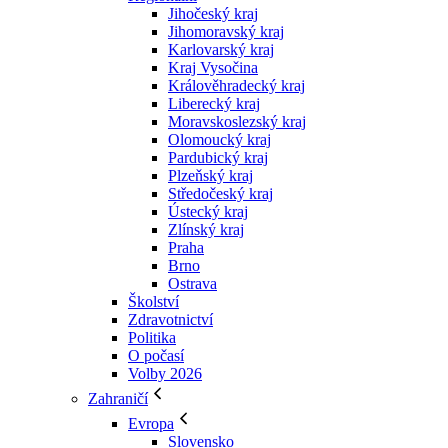
Jihočeský kraj
Jihomoravský kraj
Karlovarský kraj
Kraj Vysočina
Králověhradecký kraj
Liberecký kraj
Moravskoslezský kraj
Olomoucký kraj
Pardubický kraj
Plzeňský kraj
Středočeský kraj
Ústecký kraj
Zlínský kraj
Praha
Brno
Ostrava
Školství
Zdravotnictví
Politika
O počasí
Volby 2026
Zahraničí
Evropa
Slovensko