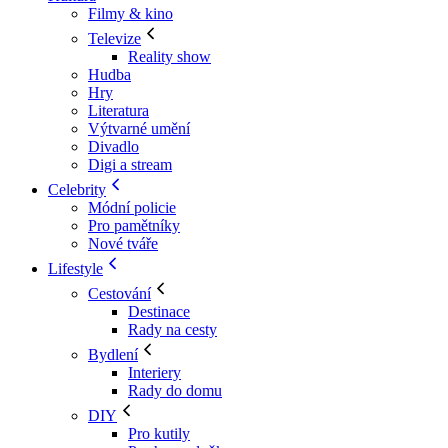
Filmy & kino
Televize
Reality show
Hudba
Hry
Literatura
Výtvarné umění
Divadlo
Digi a stream
Celebrity
Módní policie
Pro pamětníky
Nové tváře
Lifestyle
Cestování
Destinace
Rady na cesty
Bydlení
Interiery
Rady do domu
DIY
Pro kutily