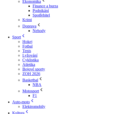
Ekonomika
Finance a burza
Podnikání
Spotřebitel
Krimi
Doprava
Nehody
Sport
Hokej
Fotbal
Tenis
Lyžování
Cyklistika
Atletika
Bojové sporty
ZOH 2026
Basketbal
NBA
Motosport
F1
Auto-moto
Elektromobily
Kultura