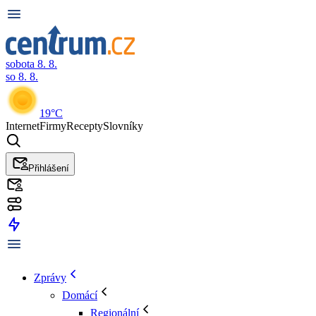
sobota 8. 8.
so 8. 8.
19°C
Internet
Firmy
Recepty
Slovníky
Přihlášení
Zprávy
Domácí
Regionální