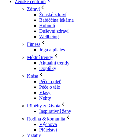
Ženské centrum
Zdraví
Ženské zdraví
Babiččina lékárna
Hubnutí
Duševní zdraví
Wellbeing
Fitness
Jóga a pilates
Módní trendy
Aktuální trendy
Doplňky
Krása
Péče o pleť
Péče o tělo
Vlasy
Nehty
Příběhy ze života
Inspirativní ženy
Rodina & komunita
Výchova
Přátelství
Vztahy