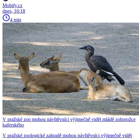
Mobify.cz
dnes, 16:18
4 min
V pražské zoo mohou návštěvníci výjimečně vidět mládě zoborožce
kaferského
V pražské zoologické zahradě mohou návštěvníci výjimečně vidět