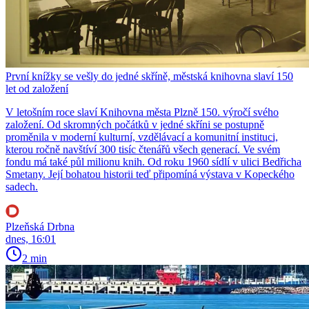
První knížky se vešly do jedné skříně, městská knihovna slaví 150
let od založení
V letošním roce slaví Knihovna města Plzně 150. výročí svého
založení. Od skromných počátků v jedné skříni se postupně
proměnila v moderní kulturní, vzdělávací a komunitní instituci,
kterou ročně navštíví 300 tisíc čtenářů všech generací. Ve svém
fondu má také půl milionu knih. Od roku 1960 sídlí v ulici Bedřicha
Smetany. Její bohatou historii teď připomíná výstava v Kopeckého
sadech.
Plzeňská Drbna
dnes, 16:01
2 min