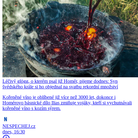
Léčivý glögg, o kterém psal již Homér, pijeme dodnes: Syn
švédského krále si ho objednal na svatbu rekordní množství
Kořeněné víno je oblíbené již více než 3000 let, dokonce i
Homérovo básnické dílo Ilias zmiňuje vojáky, kteří si vychutnávali
kořeněné víno s kozím sýrem.
NESPECHEJ.cz
dnes, 16:30