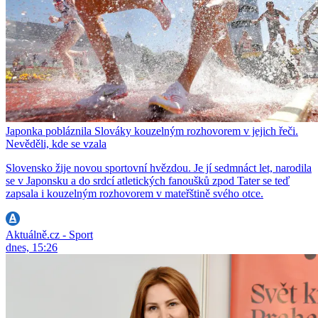
Japonka pobláznila Slováky kouzelným rozhovorem v jejich řeči.
Nevěděli, kde se vzala
Slovensko žije novou sportovní hvězdou. Je jí sedmnáct let, narodila
se v Japonsku a do srdcí atletických fanoušků zpod Tater se teď
zapsala i kouzelným rozhovorem v mateřštině svého otce.
Aktuálně.cz - Sport
dnes, 15:26