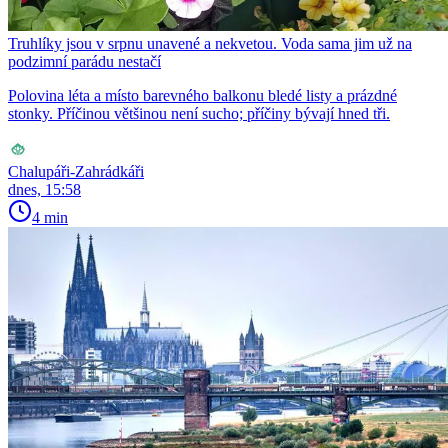
Truhlíky jsou v srpnu unavené a nekvetou. Voda sama jim už na
podzimní parádu nestačí
Polovina léta a místo barevného balkonu bledé listy a prázdné
stonky. Příčinou většinou není sucho; příčiny bývají hned tři.
Chalupáři-Zahrádkáři
dnes, 15:58
4 min