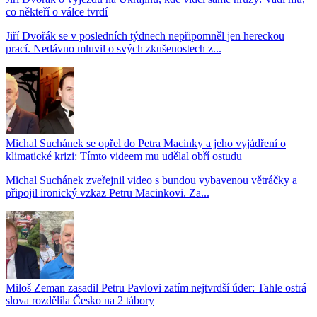
co někteří o válce tvrdí
Jiří Dvořák se v posledních týdnech nepřipomněl jen hereckou
prací. Nedávno mluvil o svých zkušenostech z...
Michal Suchánek se opřel do Petra Macinky a jeho vyjádření o
klimatické krizi: Tímto videem mu udělal obří ostudu
Michal Suchánek zveřejnil video s bundou vybavenou větráčky a
připojil ironický vzkaz Petru Macinkovi. Za...
Miloš Zeman zasadil Petru Pavlovi zatím nejtvrdší úder: Tahle ostrá
slova rozdělila Česko na 2 tábory