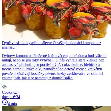
Dýně ve sladkokyselém nálevu: Osvěžující domácí kompot bez
ananasu
Dýňový kompot patří přesně k těm věcem, které doma buď všichni
milují, nebo se jim roky vyhýbali. U nás vyhrála stará klasika bez
ananasové příchuti - jen poctivá dýně, cukr, skořice, hřebíček a
trocha citronu. Právě díky namočení do octové vody a krátkému
povaření zůstávají kostičky pevné, hezky zesklovatí a ve sklenici
chutnají tak, jak si je pamatuji z domácí spíže.
Cooky.cz
dnes, 16:34
4 min