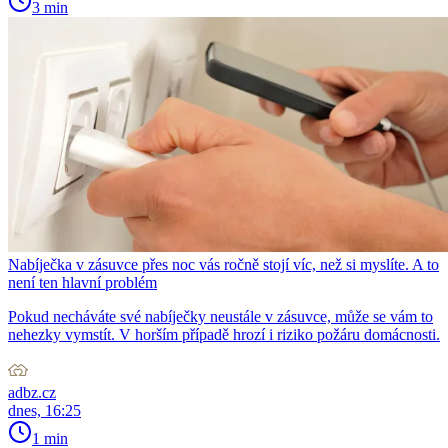
3 min
Nabíječka v zásuvce přes noc vás ročně stojí víc, než si myslíte. A to
není ten hlavní problém
Pokud necháváte své nabíječky neustále v zásuvce, může se vám to
nehezky vymstít. V horším případě hrozí i riziko požáru domácnosti.
adbz.cz
dnes, 16:25
1 min