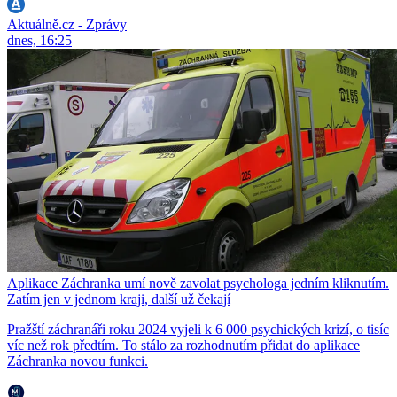
Aktuálně.cz - Zprávy
dnes, 16:25
Aplikace Záchranka umí nově zavolat psychologa jedním kliknutím.
Zatím jen v jednom kraji, další už čekají
Pražští záchranáři roku 2024 vyjeli k 6 000 psychických krizí, o tisíc
víc než rok předtím. To stálo za rozhodnutím přidat do aplikace
Záchranka novou funkci.