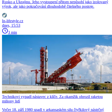
Rusko a Ukrajinu. Jeho vystoupení přitom nepůsobí jako izolovaný
výrok, ale jako pokračování dlouhodobě čitelného postoje.
In-lifestyle.cz
dnes, 15:53
3 min
Technikovi vypadl nástavec z klíče. Za okamžik ohrozil raketou
miliony lidí
Večer 18. září 1980 spadl v arkansaském silu čtyřkilový nástrčný