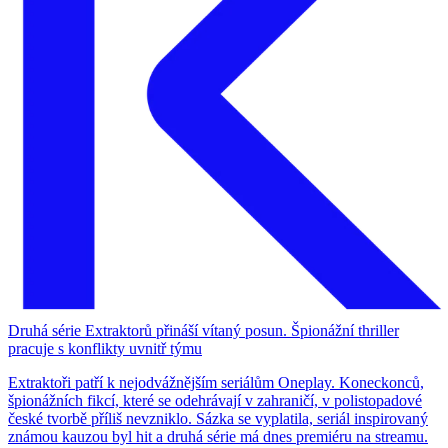
Druhá série Extraktorů přináší vítaný posun. Špionážní thriller
pracuje s konflikty uvnitř týmu
Extraktoři patří k nejodvážnějším seriálům Oneplay. Koneckonců,
špionážních fikcí, které se odehrávají v zahraničí, v polistopadové
české tvorbě příliš nevzniklo. Sázka se vyplatila, seriál inspirovaný
známou kauzou byl hit a druhá série má dnes premiéru na streamu.