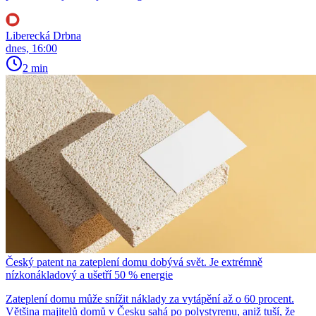
Liberecká Drbna
dnes, 16:00
2 min
Český patent na zateplení domu dobývá svět. Je extrémně
nízkonákladový a ušetří 50 % energie
Zateplení domu může snížit náklady za vytápění až o 60 procent.
Většina majitelů domů v Česku sahá po polystyrenu, aniž tuší, že