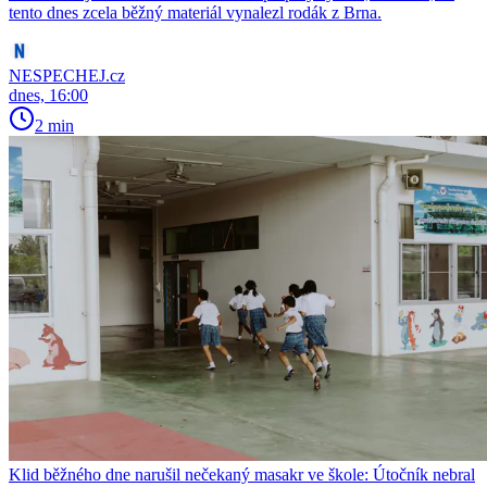
tento dnes zcela běžný materiál vynalezl rodák z Brna.
NESPECHEJ.cz
dnes, 16:00
2 min
Klid běžného dne narušil nečekaný masakr ve škole: Útočník nebral