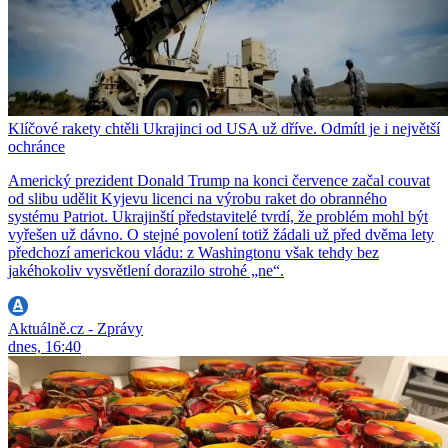
Klíčové rakety chtěli Ukrajinci od USA už dříve. Odmítl je i největší
ochránce
Americký prezident Donald Trump na konci července začal couvat
od slibu udělit Kyjevu licenci na výrobu raket do obranného
systému Patriot. Ukrajinští představitelé tvrdí, že problém mohl být
vyřešen už dávno. O stejné povolení totiž žádali už před dvěma lety
předchozí americkou vládu: z Washingtonu však tehdy bez
jakéhokoliv vysvětlení dorazilo strohé „ne“.
Aktuálně.cz - Zprávy
dnes, 16:40