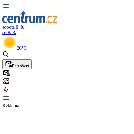
sobota 8. 8.
so 8. 8.
26°C
Přihlášení
Reklama