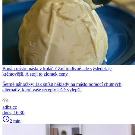
Banán místo másla v koláči? Zní to divně, ale výsledek je
krémovější. A stojí to zlomek ceny
Šetrné náhražky: Jak snížit náklady na máslo pomocí chutných
alternativ, které vaše recepty ještě vylepší.
adbz.cz
dnes, 16:30
2 min