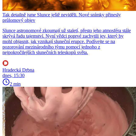
Tak detailně jsme Slunce ještě neviděli. Nové snímky přinesly
průlomový objev
Slunce astronomové zkoumají už staletí, přesto jeho atmosféra stále
skrývá řadu tajemství. Nyní vědci poprvé zachytili jev, který by
mohl objasnit, jak vznikají sluneční erupce. Podívejte se na
pozorování mezinárodního týmu pomocí jednoho z
nejpokročilejších slunečních teleskopů světa.
Hradecká Drbna
dnes, 15:30
2 min