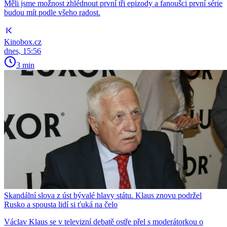
Měli jsme možnost zhlédnout první tři epizody a fanoušci první série
budou mít podle všeho radost.
Kinobox.cz
dnes, 15:56
3 min
Skandální slova z úst bývalé hlavy státu. Klaus znovu podržel
Rusko a spousta lidí si ťuká na čelo
Václav Klaus se v televizní debatě ostře přel s moderátorkou o