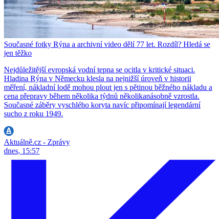
Současné fotky Rýna a archivní video dělí 77 let. Rozdíl? Hledá se
jen těžko
Nejdůležitější evropská vodní tepna se ocitla v kritické situaci.
Hladina Rýna v Německu klesla na nejnižší úroveň v historii
měření, nákladní lodě mohou plout jen s pětinou běžného nákladu a
cena přepravy během několika týdnů několikanásobně vzrostla.
Současné záběry vyschlého koryta navíc připomínají legendární
sucho z roku 1949.
Aktuálně.cz - Zprávy
dnes, 15:57