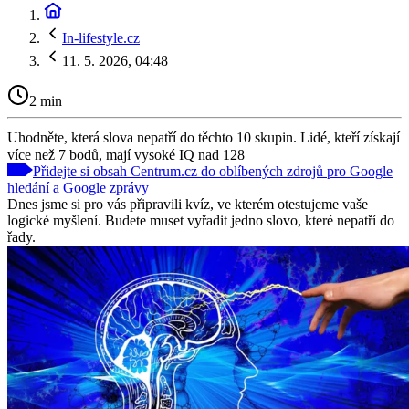
In-lifestyle.cz
11. 5. 2026, 04:48
2 min
Uhodněte, která slova nepatří do těchto 10 skupin. Lidé, kteří získají
více než 7 bodů, mají vysoké IQ nad 128
Přidejte si obsah Centrum.cz do oblíbených zdrojů pro Google
hledání a Google zprávy
Dnes jsme si pro vás připravili kvíz, ve kterém otestujeme vaše
logické myšlení. Budete muset vyřadit jedno slovo, které nepatří do
řady.