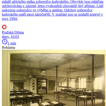
mládě afrického ptáka zoborožce kaferského. Obvykle jsou mláďata
odchovávána v zázemí, letos vyzkoušeli chovatelé jiný přístup. Lidé
naleznou zoborožce ve výběhu u antilop. Odchov zoborožce
kaferského patří mezi náročnější. V pražské zoo se podařil poprvé v
roce 1994.
Pražská Drbna
dnes, 16:01
1 min
Reklama