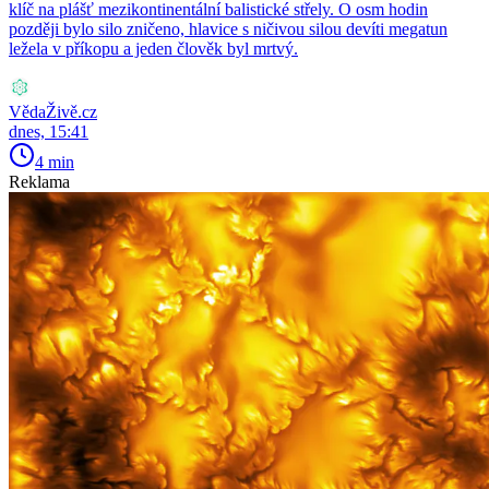
klíč na plášť mezikontinentální balistické střely. O osm hodin
později bylo silo zničeno, hlavice s ničivou silou devíti megatun
ležela v příkopu a jeden člověk byl mrtvý.
VědaŽivě.cz
dnes, 15:41
4 min
Reklama