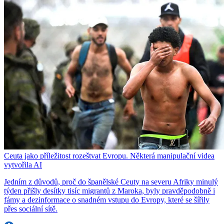
Ceuta jako příležitost rozeštvat Evropu. Některá manipulační videa
vytvořila AI
Jedním z důvodů, proč do španělské Ceuty na severu Afriky minulý
týden přišly desítky tisíc migrantů z Maroka, byly pravděpodobně i
fámy a dezinformace o snadném vstupu do Evropy, které se šířily
přes sociální sítě.