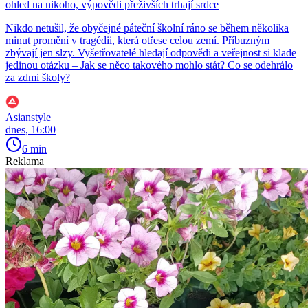
ohled na nikoho, výpovědi přeživších trhají srdce
Nikdo netušil, že obyčejné páteční školní ráno se během několika
minut promění v tragédii, která otřese celou zemí. Příbuzným
zbývají jen slzy. Vyšetřovatelé hledají odpovědi a veřejnost si klade
jedinou otázku – Jak se něco takového mohlo stát? Co se odehrálo
za zdmi školy?
Asianstyle
dnes, 16:00
6 min
Reklama