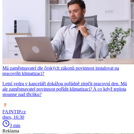
Má zaměstnavatel dle českých zákonů povinnost instalovat na
pracovišti klimatizaci?
Letní vedra v kanceláři dokážou pořádně ztrpčit pracovní den. Má
ale zaměstnavatel povinnost pořídit klimatizaci? A co když teplota
stoupne nad třicítku?
FAJNTIP.cz
dnes, 16:30
3 min
Reklama