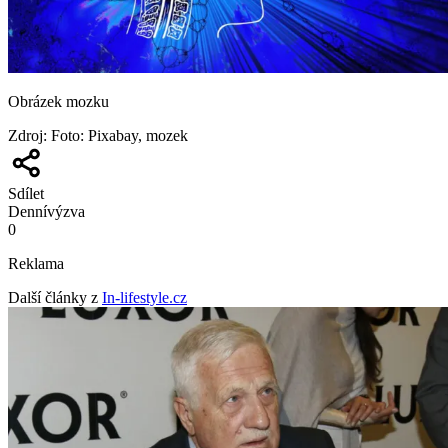
Obrázek mozku
Zdroj
:
Foto: Pixabay, mozek
Sdílet
Denní
výzva
0
Reklama
Další články z
In-lifestyle.cz