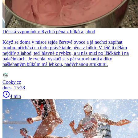
Dětská vzpomínka: Rychlá pěna z bílků a jahod
Když se doma v misce sejde čerstvé ovoce a já nechci zapínat
troubu, přichází na řadu právě tahle pěna z bílků. V létě ji dělám
nejdřív z jahod, teď hlavně z rybízu, a u nás mizí po lžičkách i na
palačinkách. Je rychlá, vystačí si s pár surovinami a díky
našlehaným bílkům má lehkou, nadýchanou strukturu.
Cooky.cz
dnes, 15:28
4 min