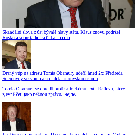
Skandální slova z úst bývalé hlavy státu. Klaus znovu podržel
Rusko a spousta lidí si ťuká na čelo
Drsný vtip na adresu Tomia Okamury udeřil hned 2x: Předseda
Sněmovny si svou reakcí udělal obrovskou ostudu
Tomio Okamura se ohradil proti satirickému textu Reflexu, který
zjevně četl jako běžnou zprávu. Nejde...
Jiří Dvořák o výjezdu na Ukrajinu, kde viděl samé hrůzy: Vadí mu,