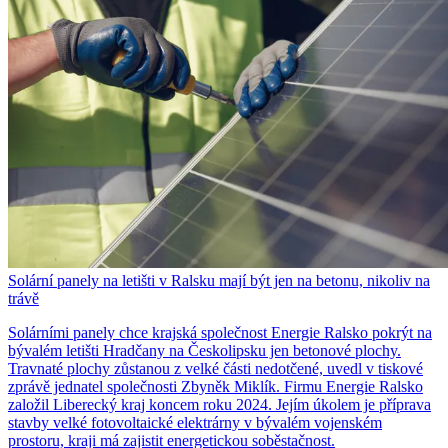
Solární panely na letišti v Ralsku mají být jen na betonu, nikoliv na
trávě
Solárními panely chce krajská společnost Energie Ralsko pokrýt na
bývalém letišti Hradčany na Českolipsku jen betonové plochy.
Travnaté plochy zůstanou z velké části nedotčené, uvedl v tiskové
zprávě jednatel společnosti Zbyněk Miklík. Firmu Energie Ralsko
založil Liberecký kraj koncem roku 2024. Jejím úkolem je příprava
stavby velké fotovoltaické elektrárny v bývalém vojenském
prostoru, kraji má zajistit energetickou soběstačnost.