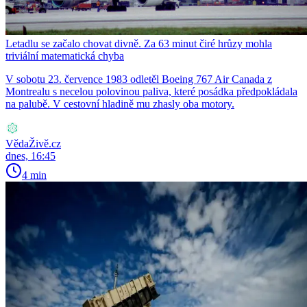
Letadlu se začalo chovat divně. Za 63 minut čiré hrůzy mohla
triviální matematická chyba
V sobotu 23. července 1983 odletěl Boeing 767 Air Canada z
Montrealu s necelou polovinou paliva, které posádka předpokládala
na palubě. V cestovní hladině mu zhasly oba motory.
VědaŽivě.cz
dnes, 16:45
4 min