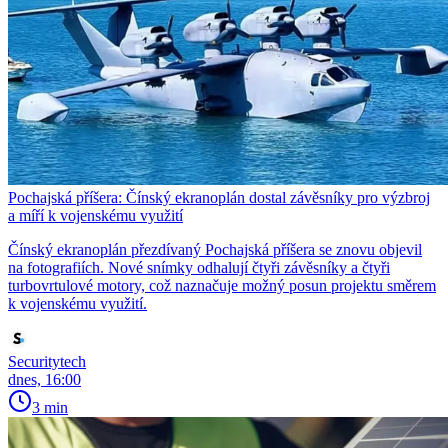
Pochajská příšera: Čínský ekranoplán dostal závěsníky pro výzbroj
a míří k vojenskému využití
Čínský ekranoplán přezdívaný Pochajská příšera se znovu objevil
na fotografiích. Nové snímky odhalují čtyři závěsníky a čtyři
turbovrtulové motory, což naznačuje možný posun projektu směrem
k vojenskému využití.
Securitytech
dnes, 16:00
3 min