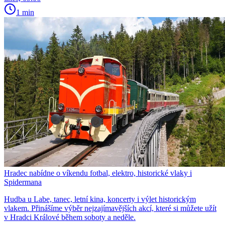
1 min
Hradec nabídne o víkendu fotbal, elektro, historické vlaky i
Spidermana
Hudba u Labe, tanec, letní kina, koncerty i výlet historickým
vlakem. Přinášíme výběr nejzajímavějších akcí, které si můžete užít
v Hradci Králové během soboty a neděle.