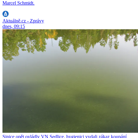
Marcel Schmidt.
Aktuálně.cz - Zprávy
dnes, 09:15
Sinice opět ovládly VN Sedlice, hygienici vydali zákaz koupání