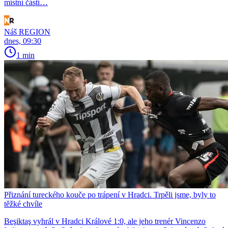
místní částí…
Náš REGION
dnes, 09:30
1 min
Přiznání tureckého kouče po trápení v Hradci. Trpěli jsme, byly to
těžké chvíle
Beşiktaş vyhrál v Hradci Králové 1:0, ale jeho trenér Vincenzo