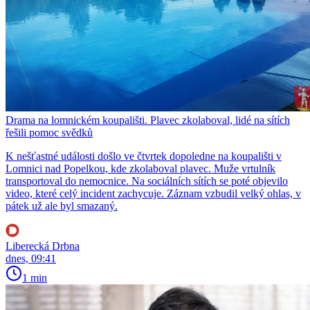
Drama na lomnickém koupališti. Plavec zkolaboval, lidé na sítích
řešili pomoc svědků
K nešťastné události došlo ve čtvrtek dopoledne na koupališti v
Lomnici nad Popelkou, kde zkolaboval plavec. Muže vrtulník
transportoval do nemocnice. Na sociálních sítích se poté objevilo
video, které celý incident zachycuje. Záznam vzbudil velký ohlas, v
pátek už ale byl smazaný.
Liberecká Drbna
dnes, 09:41
1 min