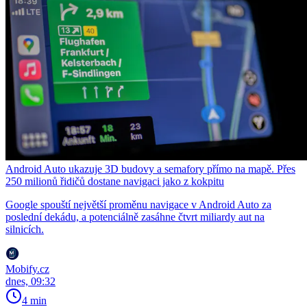
Android Auto ukazuje 3D budovy a semafory přímo na mapě. Přes
250 milionů řidičů dostane navigaci jako z kokpitu
Google spouští největší proměnu navigace v Android Auto za
poslední dekádu, a potenciálně zasáhne čtvrt miliardy aut na
silnicích.
Mobify.cz
dnes, 09:32
4 min