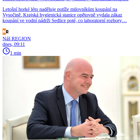
Letošní horké léto naděluje potíže milovníkům koupání na
Vysočině. Krajská hygienická stanice opětovně vydala zákaz
koupání ve vodní nádrži Sedlice poté, co laboratorní rozbory…
Náš REGION
dnes, 09:11
1 min