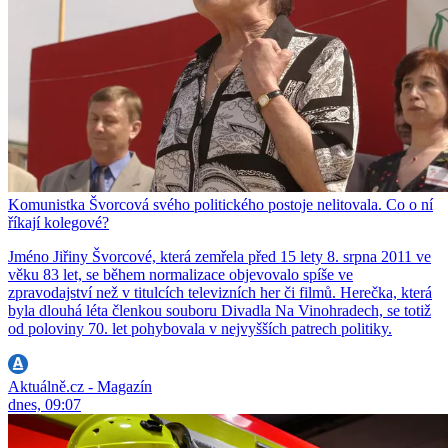
Komunistka Švorcová svého politického postoje nelitovala. Co o ní
říkají kolegové?
Jméno Jiřiny Švorcové, která zemřela před 15 lety 8. srpna 2011 ve
věku 83 let, se během normalizace objevovalo spíše ve
zpravodajství než v titulcích televizních her či filmů. Herečka, která
byla dlouhá léta členkou souboru Divadla Na Vinohradech, se totiž
od poloviny 70. let pohybovala v nejvyšších patrech politiky.
Aktuálně.cz - Magazín
dnes, 09:07