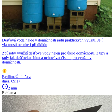
Dešťová voda najde v domácnosti řadu praktických využití. Její
vlastnosti oceníte i při úklidu
Způsoby využití dešťové vody nejen pro úklid domácnosti. 3 tipy a
rady jak dešťovku sbírat a uchovávat čistou pro využití v
domácnosti.
BydlímeÚtulně.cz
dnes, 09:17
2 min
Reklama