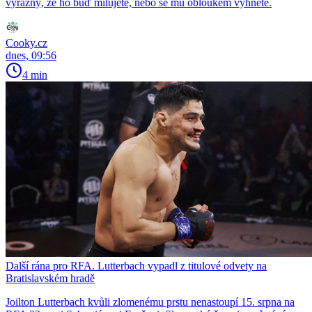
výrazný, že ho buď milujete, nebo se mu obloukem vyhnete.
Cooky.cz
dnes, 09:56
4 min
Další rána pro RFA. Lutterbach vypadl z titulové odvety na
Bratislavském hradě
Joilton Lutterbach kvůli zlomenému prstu nenastoupí 15. srpna na