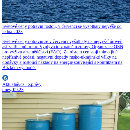
Světové ceny potravin rostou, v červenci se vyšplhaly nejvýše od
ledna 2023
Světové ceny potravin se v červenci vyšplhaly na nejvyšší úroveň
asi za tři a půl roku. Vyplývá to z páteční zprávy Organizace OSN
pro výživu a zemědělství (FAO). Za růstem cen stojí mimo jiné
nepříznivé počasí, negativní dopady rusko-ukrajinské války na
dodávky a rostoucí náklady na energie související s konfliktem na
Blízkém východě.
Aktuálně.cz - Zprávy
dnes, 09:23