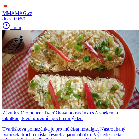
MMAMAG.cz
dnes, 09:59
1 min
Zázrak z Olomouce: Tvarůžková pomazánka s česnekem a
cibulkou, která provoní i pochmurný den
Tvarůžková pomazánka je pro mě čistá nostalgie. Nastrouhaný
tvarůžek, trocha másla, česnek a jarní cibulka. Výsledek je tak