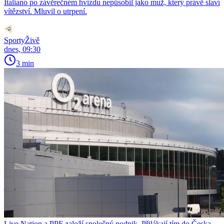
Italiano po závěrečném hvizdu nepůsobil jako muž, který právě slaví
vítězství. Mluvil o utrpení.
SportyŽivě
dnes, 09:30
3 min
Live Nation a PPF založí společný podnik. Přilákají tím do Česka