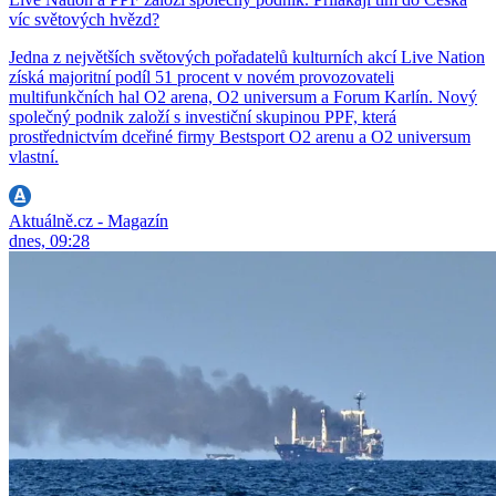
víc světových hvězd?
Jedna z největších světových pořadatelů kulturních akcí Live Nation
získá majoritní podíl 51 procent v novém provozovateli
multifunkčních hal O2 arena, O2 universum a Forum Karlín. Nový
společný podnik založí s investiční skupinou PPF, která
prostřednictvím dceřiné firmy Bestsport O2 arenu a O2 universum
vlastní.
Aktuálně.cz - Magazín
dnes, 09:28