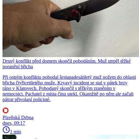
Drsný konflikt před domem skončil pobodáním. Muž utrpěl těžké
poranění břicha
Při ostrém konfliktu pobodal šestapadesátiletý muž nožem do oblasti
břicha čtyřicetiletého muže. Krvavý incident se stal v pátek brzy
ráno v Klatovech. Pobodaný skončil s těžkým zraněním v
nemocnici. Pachatel z místa činu utekl. Okamžitě po něm ale začali
pátrat přivolaní policisté.
Plzeňská Drbna
dnes, 09:17
1 min