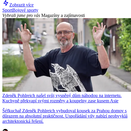
Zobrazit více
Sport
Bojové sporty
Vybrali jsme pro vás
Magazíny a zajímavosti
Zdeněk Pohlreich našel svůj vysněný dům náhodou na internetu.
Kuchyně překvapí svými rozměry a koupelny zase kusem Asie
Šéfkuchař Zdeněk Pohlreich vybudoval kousek za Prahou domov s
důrazem na absolutní praktičnost. Uspořádání vily nabízí neobvyklá
architektonická řešení.