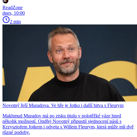
ReadZone
dnes, 10:00
2 min
Novotný řeší Muradova. Ve hře je Jotko i další bitva s Fleurym
Makhmud Muradov má po zisku titulu v polotěžké váze hned
několik možností. Ondřej Novotný připustil sjednocení pásů s
Krzysztofem Jotkem i odvetu s Willem Fleurym, která může mít dvě
různé podoby.