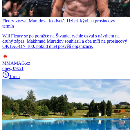
Fleury vyzval Muradova k odvetě. Uzbek kývl na prosincový
termín
Will Fleury se po porážce na Štvanici rychle ozval s návrhem na
druhý zápas. Makhmud Muradov souhlasil a oba míří na prosincový
OKTAGON 100, pokud duel posvětí organizace.
MMAMAG.cz
dnes, 09:51
1 min