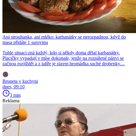
Ani strouhanka, ani mléko: karbanátky se nerozpadnou, když do
masa přidáte 1 surovinu
Tuhle situaci zná každý, kdo si někdy doma dělal karbanátky.
Placičky vypadají v míse dokonale, jenže na rozpálené pánvi se
začnou rozjíždět a z talíře je rázem hromádka suché drobenky....
Bruneta v kuchyni
dnes, 09:10
3 min
Reklama