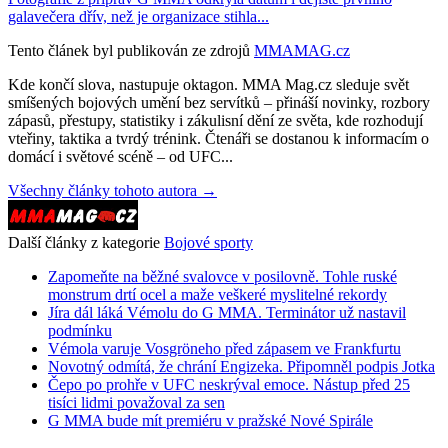
galavečera dřív, než je organizace stihla...
Tento článek byl publikován ze zdrojů
MMAMAG.cz
Kde končí slova, nastupuje oktagon. MMA Mag.cz sleduje svět
smíšených bojových umění bez servítků – přináší novinky, rozbory
zápasů, přestupy, statistiky i zákulisní dění ze světa, kde rozhodují
vteřiny, taktika a tvrdý trénink. Čtenáři se dostanou k informacím o
domácí i světové scéně – od UFC...
Všechny články tohoto autora →
Další články z kategorie
Bojové sporty
Zapomeňte na běžné svalovce v posilovně. Tohle ruské
monstrum drtí ocel a maže veškeré myslitelné rekordy
Jíra dál láká Vémolu do G MMA. Terminátor už nastavil
podmínku
Vémola varuje Vosgröneho před zápasem ve Frankfurtu
Novotný odmítá, že chrání Engizeka. Připomněl podpis Jotka
Čepo po prohře v UFC neskrýval emoce. Nástup před 25
tisíci lidmi považoval za sen
G MMA bude mít premiéru v pražské Nové Spirále