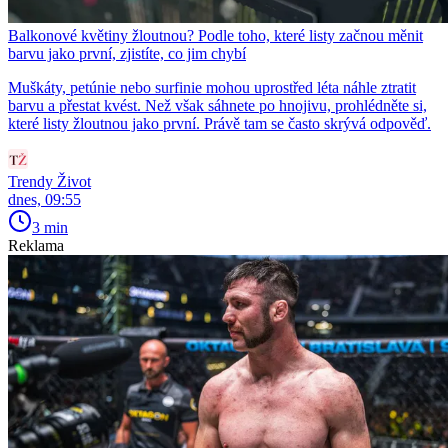
Balkonové květiny žloutnou? Podle toho, které listy začnou měnit
barvu jako první, zjistíte, co jim chybí
Muškáty, petúnie nebo surfinie mohou uprostřed léta náhle ztratit
barvu a přestat kvést. Než však sáhnete po hnojivu, prohlédněte si,
které listy žloutnou jako první. Právě tam se často skrývá odpověď.
Trendy Život
dnes, 09:55
3 min
Reklama