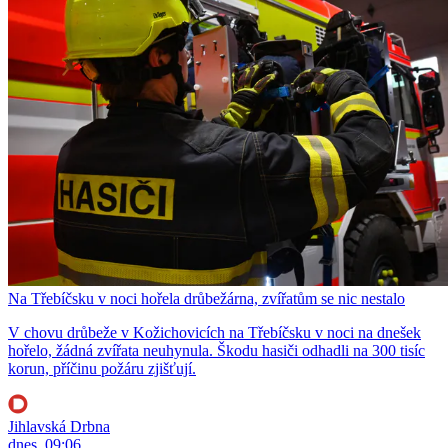
Na Třebíčsku v noci hořela drůbežárna, zvířatům se nic nestalo
V chovu drůbeže v Kožichovicích na Třebíčsku v noci na dnešek
hořelo, žádná zvířata neuhynula. Škodu hasiči odhadli na 300 tisíc
korun, příčinu požáru zjišťují.
Jihlavská Drbna
dnes, 09:06