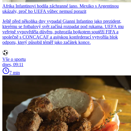
Afrika Infantinovi hodila záchranné lano. Mexiko s Argentinou
ukázaly, proč ho UEFA vůbec nemusí porazit
Ještě před několika dny vypadal Gianni Infantino jako prezident,
kterému se fotbalový svět začíná rozpadat pod rukama. UEFA mu
veřejně vypověděla důvěru, pohrozila bojkotem soutěží FIFA a
společně s CONCACAF a asijskou konfederací vytvořila blok
odporu, který působil téměř jako začátek konce.
Vše o sportu
dnes, 09:11
7 min