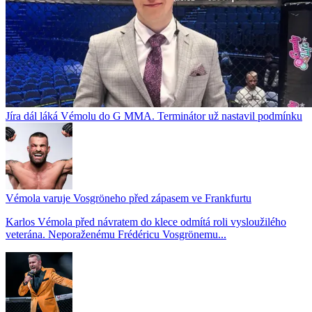
Jíra dál láká Vémolu do G MMA. Terminátor už nastavil podmínku
Vémola varuje Vosgröneho před zápasem ve Frankfurtu
Karlos Vémola před návratem do klece odmítá roli vysloužilého
veterána. Neporaženému Frédéricu Vosgrönemu...