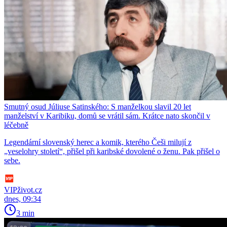
Smutný osud Júliuse Satinského: S manželkou slavil 20 let
manželství v Karibiku, domů se vrátil sám. Krátce nato skončil v
léčebně
Legendární slovenský herec a komik, kterého Češi milují z
„veselohry století“, přišel při karibské dovolené o ženu. Pak přišel o
sebe.
VIPživot.cz
dnes, 09:34
3 min