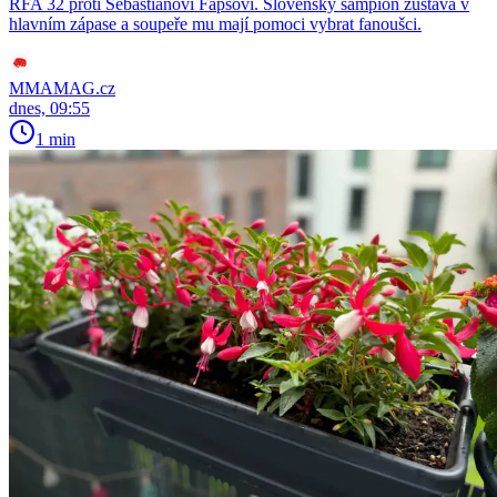
RFA 32 proti Sebastiánovi Fapšovi. Slovenský šampion zůstává v
hlavním zápase a soupeře mu mají pomoci vybrat fanoušci.
MMAMAG.cz
dnes, 09:55
1 min