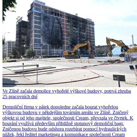
Ve Zlíně začala demolice vyhořelé výškové budovy, potrvá zhruba
25 pracovních dní
Demoliční firma v pátek dopoledne začala bourat vyhořelou
výškovou budovu v někdejším továrním areálu ve Zlíně. Zničený
objekt si od jeho majitele, společnosti Cream, převzala ve čtvrtek. K
bourání využívá především přibližně stotunový demoliční bagr.
Zničenou budovu bude odshora rozebírat pomocí hydraulických
nůžek, řekl ředitel marketingu a komunikace společnosti Cream