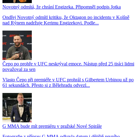
Novotný odmítá, že chrání Engizeka. Připomněl podpis Jotka
Ondřej Novotný odmítl kritiku, že Oktagon po incidentu v Kolíně
nad Rýnem nadržuje Kerimu Engizekovi. Podle...
Čepo po prohře v UFC neskrýval emoce. Nástup před 25 tisíci lidmi
považoval za sen
Vlasto Čepo při premiéře v UFC prohrál s Gilbertem Urbinou už po
61 sekundách. Přesto si z Bělehradu odvezl...
G MMA bude mít premiéru v pražské Nové Spirále
Fotografie z příprav G MMA odkryla datum i dějiště prvního