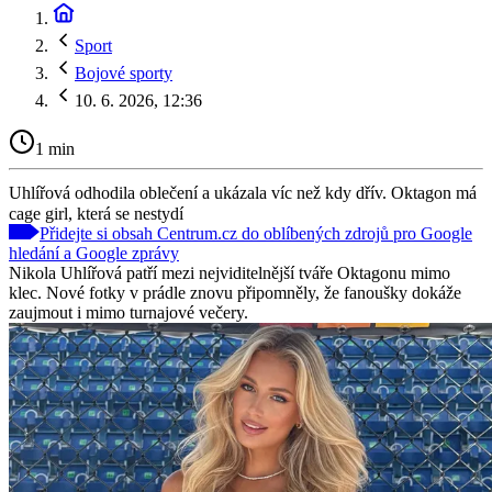
Sport
Bojové sporty
10. 6. 2026, 12:36
1 min
Uhlířová odhodila oblečení a ukázala víc než kdy dřív. Oktagon má
cage girl, která se nestydí
Přidejte si obsah Centrum.cz do oblíbených zdrojů pro Google
hledání a Google zprávy
Nikola Uhlířová patří mezi nejviditelnější tváře Oktagonu mimo
klec. Nové fotky v prádle znovu připomněly, že fanoušky dokáže
zaujmout i mimo turnajové večery.