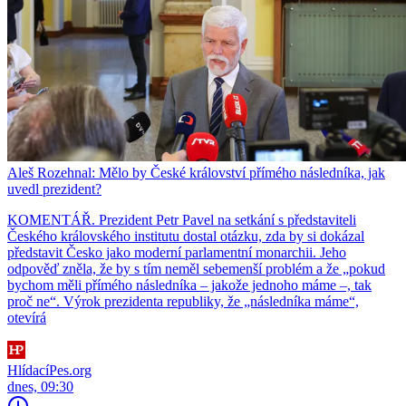
Aleš Rozehnal: Mělo by České království přímého následníka, jak
uvedl prezident?
KOMENTÁŘ. Prezident Petr Pavel na setkání s představiteli
Českého královského institutu dostal otázku, zda by si dokázal
představit Česko jako moderní parlamentní monarchii. Jeho
odpověď zněla, že by s tím neměl sebemenší problém a že „pokud
bychom měli přímého následníka – jakože jednoho máme –, tak
proč ne“. Výrok prezidenta republiky, že „následníka máme“,
otevírá
HlídacíPes.org
dnes, 09:30