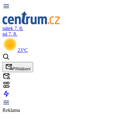
pátek 7. 8.
pá 7. 8.
23°C
Přihlášení
Reklama