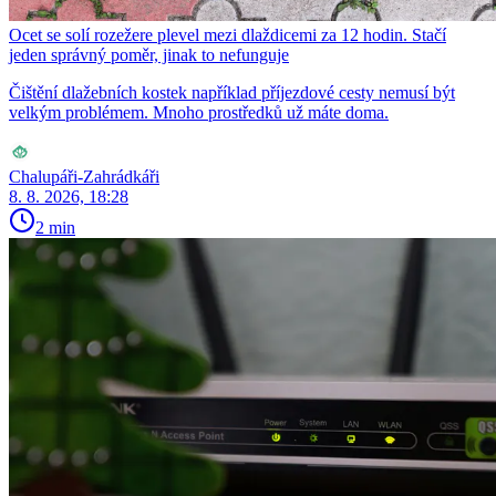
Ocet se solí rozežere plevel mezi dlaždicemi za 12 hodin. Stačí
jeden správný poměr, jinak to nefunguje
Čištění dlažebních kostek například příjezdové cesty nemusí být
velkým problémem. Mnoho prostředků už máte doma.
Chalupáři-Zahrádkáři
8. 8. 2026, 18:28
2 min