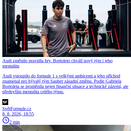
Audi změnilo pravidla hry. Bortoleto chválí nový tým i jeho
mentalitu
Audi vstoupilo do formule 1 s velkými ambicemi a jeho příchod
znamenal pro bývalý tým Sauber zásadní změnu. Podle Gabriela
Bortoleta se proměnila nejen finanční situace a technické zázemí, ale
především mentalita celého týmu.
SvětFormule.cz
8. 8. 2026, 18:55
2 min