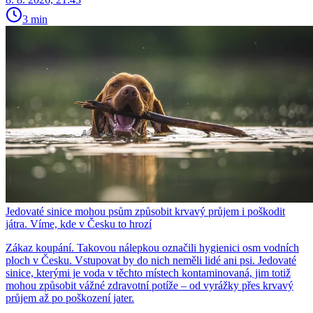
3 min
Jedovaté sinice mohou psům způsobit krvavý průjem i poškodit
játra. Víme, kde v Česku to hrozí
Zákaz koupání. Takovou nálepkou označili hygienici osm vodních
ploch v Česku. Vstupovat by do nich neměli lidé ani psi. Jedovaté
sinice, kterými je voda v těchto místech kontaminovaná, jim totiž
mohou způsobit vážné zdravotní potíže – od vyrážky přes krvavý
průjem až po poškození jater.