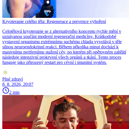
Kryoterapie celého těla: Regenerace a prevence vyhoření
Celotělová kryoterapie se z alternativního konceptu rychle mění v
uznávanou součást moderní regenerační medicíny. Krátkodobé
vystavení organismu extrémnímu suchému chladu vyvolává v těle
silnou neuroendokrinní reakci. Během několika minut dochází k
masivnímu perifernímu stažení cév, po kterém při opětovném zahřátí
následuje intenzivní prokrvení všech orgánů a tkání. Tento proces
funguje jako přirozený restart pro cévní i imunitní systém.
Plné zdraví
8. 8. 2026, 20:07
2 min