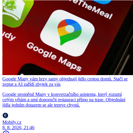
Google Mapy vám brzy samy objednají jídlo cestou domů. Stačí se
zeptat a AI zařídí zbytek za vás
Google proměnil Mapy v konverzačního asistenta, který rozumí
celým větám a umí doporučit restauraci přímo na trase. Objednání
jídla jedním dotazem se ale teprve chystá.
Mobify.cz
8. 8. 2026, 21:46