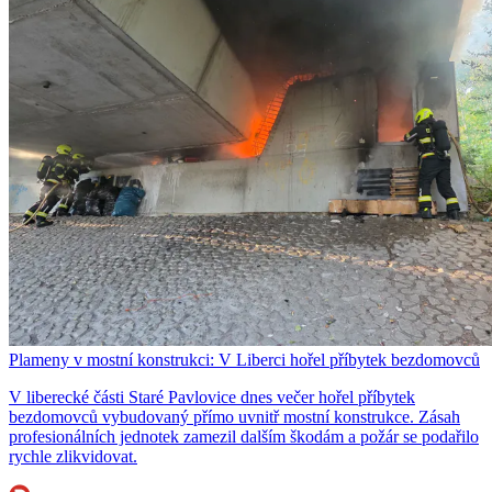
Plameny v mostní konstrukci: V Liberci hořel příbytek bezdomovců
V liberecké části Staré Pavlovice dnes večer hořel příbytek
bezdomovců vybudovaný přímo uvnitř mostní konstrukce. Zásah
profesionálních jednotek zamezil dalším škodám a požár se podařilo
rychle zlikvidovat.