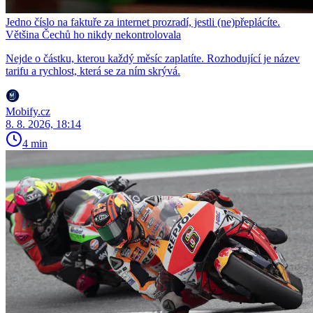
Jedno číslo na faktuře za internet prozradí, jestli (ne)přeplácíte.
Většina Čechů ho nikdy nekontrolovala
Nejde o částku, kterou každý měsíc zaplatíte. Rozhodující je název
tarifu a rychlost, která se za ním skrývá.
Mobify.cz
8. 8. 2026, 18:14
4 min