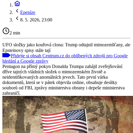
Epeníze
8. 5. 2026, 23:00
2 min
UFO složky jako kouřová clona: Trump odtajnil mimozemšťany, ale
Epsteinovy spisy stále tají
Přidejte si obsah Centrum.cz do oblíbených zdrojů pro Google
hledání a Google zprávy
Pentagon na přímý pokyn Donalda Trumpa zahájil zveřejňování
dříve tajných vládních složek o mimozemském životě a
neidentifikovaných anomálních jevech. Tato první várka
dokumentů, která se v pátek objevila online, obsahuje desítky
souborů od FBI, zprávy ministerstva obrany i depeše ministerstva
zahraničí.