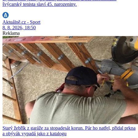
švýcarský tenista slaví 45. narozeniny.
Aktuálně.cz - Sport
8. 8. 2026, 18:50
Reklama
Starý žebřík z garáže za stopadesát korun. Pár ho natřel, přidal prkna
a obývák vypadá jako z katalogu