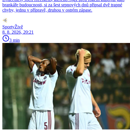
brankáře budoucnosti, si za šest srpnových dnů připsal dvě trapné
chyby, jednu v přípravě, druhou v ostrém zápase.
SportyŽivě
8. 8. 2026, 20:21
3 min