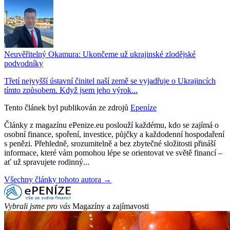
Neuvěřitelný Okamura: Ukončeme už ukrajinské zlodějské
podvodníky
Třetí nejvyšší ústavní činitel naší země se vyjadřuje o Ukrajincích
tímto způsobem. Když jsem jeho výrok...
Tento článek byl publikován ze zdrojů
Epeníze
Články z magazínu ePenize.eu poslouží každému, kdo se zajímá o
osobní finance, spoření, investice, půjčky a každodenní hospodaření
s penězi. Přehledně, srozumitelně a bez zbytečné složitosti přináší
informace, které vám pomohou lépe se orientovat ve světě financí –
ať už spravujete rodinný...
Všechny články tohoto autora →
Vybrali jsme pro vás
Magazíny a zajímavosti