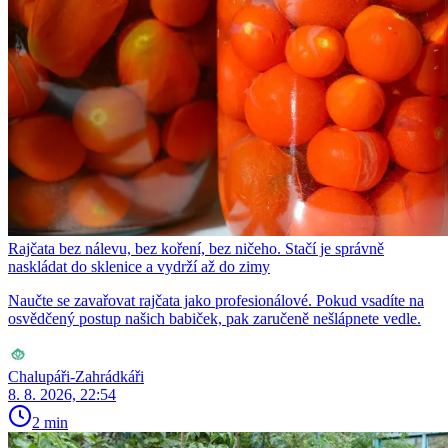
Rajčata bez nálevu, bez koření, bez ničeho. Stačí je správně
naskládat do sklenice a vydrží až do zimy
Naučte se zavařovat rajčata jako profesionálové. Pokud vsadíte na
osvědčený postup našich babiček, pak zaručeně nešlápnete vedle.
Chalupáři-Zahrádkáři
8. 8. 2026, 22:54
2 min