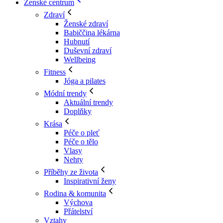
Ženské centrum
Zdraví
Ženské zdraví
Babiččina lékárna
Hubnutí
Duševní zdraví
Wellbeing
Fitness
Jóga a pilates
Módní trendy
Aktuální trendy
Doplňky
Krása
Péče o pleť
Péče o tělo
Vlasy
Nehty
Příběhy ze života
Inspirativní ženy
Rodina & komunita
Výchova
Přátelství
Vztahy