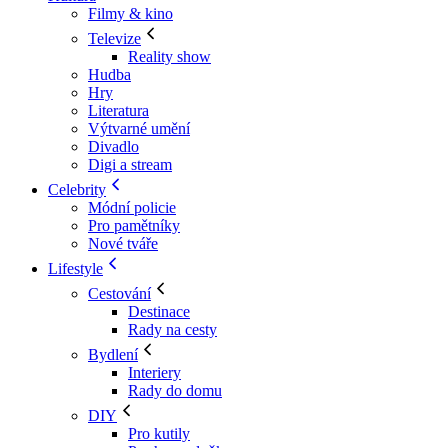
Filmy & kino
Televize
Reality show
Hudba
Hry
Literatura
Výtvarné umění
Divadlo
Digi a stream
Celebrity
Módní policie
Pro pamětníky
Nové tváře
Lifestyle
Cestování
Destinace
Rady na cesty
Bydlení
Interiery
Rady do domu
DIY
Pro kutily