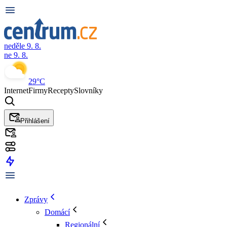
neděle 9. 8.
ne 9. 8.
29°C
Internet
Firmy
Recepty
Slovníky
Přihlášení
Zprávy
Domácí
Regionální