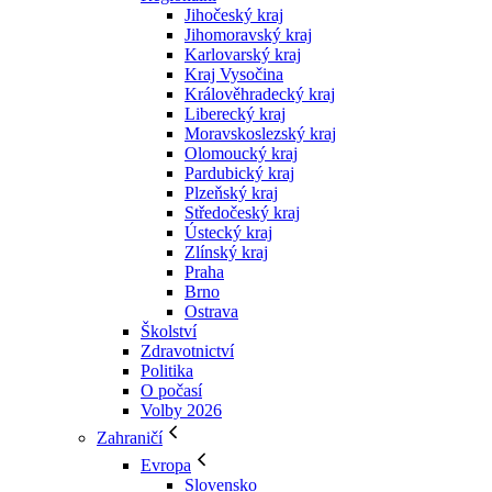
Jihočeský kraj
Jihomoravský kraj
Karlovarský kraj
Kraj Vysočina
Králověhradecký kraj
Liberecký kraj
Moravskoslezský kraj
Olomoucký kraj
Pardubický kraj
Plzeňský kraj
Středočeský kraj
Ústecký kraj
Zlínský kraj
Praha
Brno
Ostrava
Školství
Zdravotnictví
Politika
O počasí
Volby 2026
Zahraničí
Evropa
Slovensko