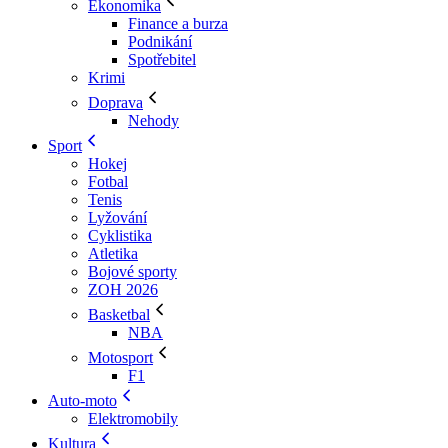
Ekonomika
Finance a burza
Podnikání
Spotřebitel
Krimi
Doprava
Nehody
Sport
Hokej
Fotbal
Tenis
Lyžování
Cyklistika
Atletika
Bojové sporty
ZOH 2026
Basketbal
NBA
Motosport
F1
Auto-moto
Elektromobily
Kultura