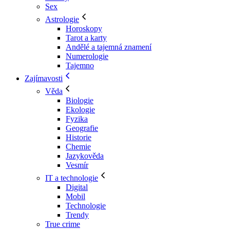
Sex
Astrologie
Horoskopy
Tarot a karty
Andělé a tajemná znamení
Numerologie
Tajemno
Zajímavosti
Věda
Biologie
Ekologie
Fyzika
Geografie
Historie
Chemie
Jazykověda
Vesmír
IT a technologie
Digital
Mobil
Technologie
Trendy
True crime