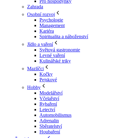
Pro hospodyňky
Zahrada
Osobní rozvoj
Psychologie
Management
Kariéra
Spiritualita a náboženství
Jídlo a vaření
Světová gastronomie
Levné vaření
Kulinářské triky
Mazlíčci
Kočky
Pejskové
Hobby
Modelářství
Včelařství
Rybaření
Letectví
Automobilismus
Adrenalin
Sběratelství
Houbaření