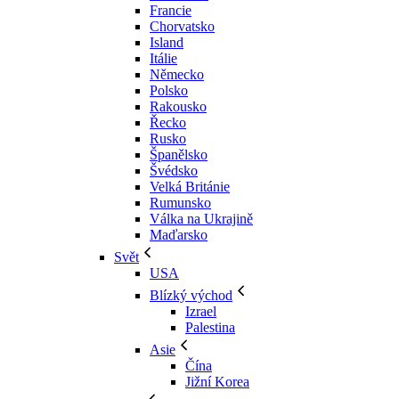
Francie
Chorvatsko
Island
Itálie
Německo
Polsko
Rakousko
Řecko
Rusko
Španělsko
Švédsko
Velká Británie
Rumunsko
Válka na Ukrajině
Maďarsko
Svět
USA
Blízký východ
Izrael
Palestina
Asie
Čína
Jižní Korea