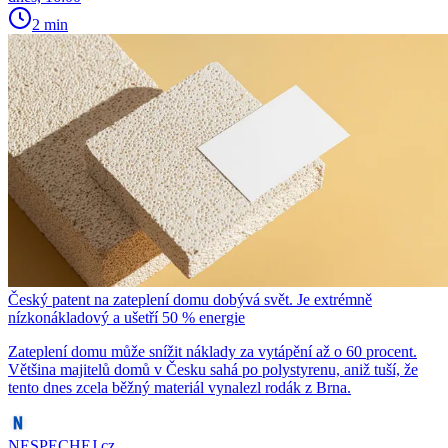
2 min
Český patent na zateplení domu dobývá svět. Je extrémně
nízkonákladový a ušetří 50 % energie
Zateplení domu může snížit náklady za vytápění až o 60 procent.
Většina majitelů domů v Česku sahá po polystyrenu, aniž tuší, že
tento dnes zcela běžný materiál vynalezl rodák z Brna.
NESPECHEJ.cz