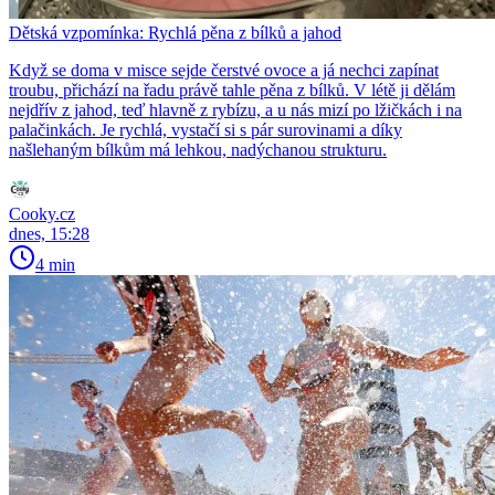
Dětská vzpomínka: Rychlá pěna z bílků a jahod
Když se doma v misce sejde čerstvé ovoce a já nechci zapínat
troubu, přichází na řadu právě tahle pěna z bílků. V létě ji dělám
nejdřív z jahod, teď hlavně z rybízu, a u nás mizí po lžičkách i na
palačinkách. Je rychlá, vystačí si s pár surovinami a díky
našlehaným bílkům má lehkou, nadýchanou strukturu.
Cooky.cz
dnes, 15:28
4 min