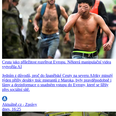
Ceuta jako příležitost rozeštvat Evropu. Některá manipulační videa
vytvořila AI
Jedním z důvodů, proč do španělské Ceuty na severu Afriky minulý
týden přišly desítky tisíc migrantů z Maroka, byly pravděpodobně i
fámy a dezinformace o snadném vstupu do Evropy, které se šířily
přes sociální sítě.
Aktuálně.cz - Zprávy
dnes, 16:25