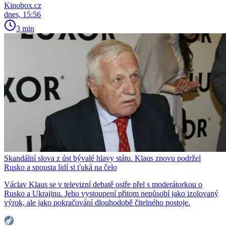
Kinobox.cz
dnes, 15:56
3 min
Skandální slova z úst bývalé hlavy státu. Klaus znovu podržel
Rusko a spousta lidí si ťuká na čelo
Václav Klaus se v televizní debatě ostře přel s moderátorkou o
Rusko a Ukrajinu. Jeho vystoupení přitom nepůsobí jako izolovaný
výrok, ale jako pokračování dlouhodobě čitelného postoje.