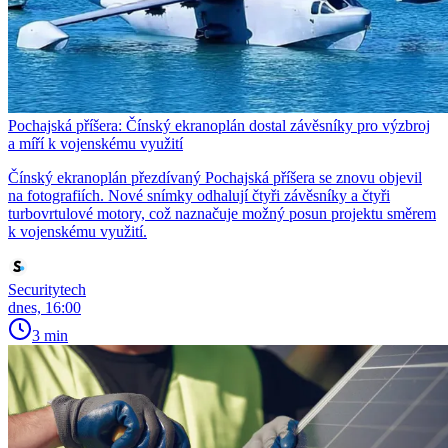
Pochajská příšera: Čínský ekranoplán dostal závěsníky pro výzbroj
a míří k vojenskému využití
Čínský ekranoplán přezdívaný Pochajská příšera se znovu objevil
na fotografiích. Nové snímky odhalují čtyři závěsníky a čtyři
turbovrtulové motory, což naznačuje možný posun projektu směrem
k vojenskému využití.
Securitytech
dnes, 16:00
3 min