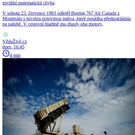
triviální matematická chyba
V sobotu 23. července 1983 odletěl Boeing 767 Air Canada z
Montrealu s necelou polovinou paliva, které posádka předpokládala
na palubě. V cestovní hladině mu zhasly oba motory.
VědaŽivě.cz
dnes, 16:45
4 min