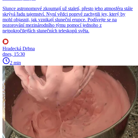
Slunce astronomové zkoumají už staletí, přesto jeho atmosféra stále
skrývá řadu tajemství. Nyní vědci poprvé zachytili jev, který by
mohl objasnit, jak vznikají sluneční erupce. Podívejte se na
pozorování mezinárodního týmu pomocí jednoho z
nejpokročilejších slunečních teleskopů světa.
Hradecká Drbna
dnes, 15:30
2 min