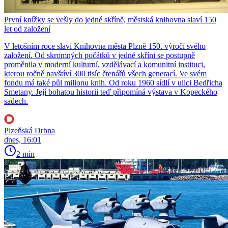
První knížky se vešly do jedné skříně, městská knihovna slaví 150
let od založení
V letošním roce slaví Knihovna města Plzně 150. výročí svého
založení. Od skromných počátků v jedné skříni se postupně
proměnila v moderní kulturní, vzdělávací a komunitní instituci,
kterou ročně navštíví 300 tisíc čtenářů všech generací. Ve svém
fondu má také půl milionu knih. Od roku 1960 sídlí v ulici Bedřicha
Smetany. Její bohatou historii teď připomíná výstava v Kopeckého
sadech.
Plzeňská Drbna
dnes, 16:01
2 min