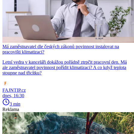
Má zaměstnavatel dle českých zákonů povinnost instalovat na
pracovišti klimatizaci?
Letní vedra v kanceláři dokážou pořádně ztrpčit pracovní den. Má
ale zaměstnavatel povinnost pořídit klimatizaci? A co když teplota
stoupne nad třicítku?
FAJNTIP.cz
dnes, 16:30
3 min
Reklama