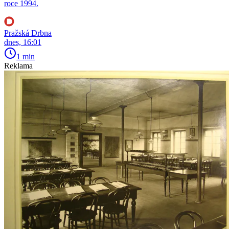
roce 1994.
Pražská Drbna
dnes, 16:01
1 min
Reklama