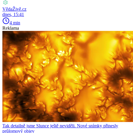
VědaŽivě.cz
dnes, 15:41
4 min
Reklama
Tak detailně jsme Slunce ještě neviděli. Nové snímky přinesly
průlomový objev