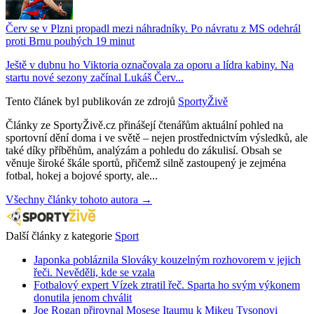
Červ se v Plzni propadl mezi náhradníky. Po návratu z MS odehrál
proti Brnu pouhých 19 minut
Ještě v dubnu ho Viktoria označovala za oporu a lídra kabiny. Na
startu nové sezony začínal Lukáš Červ...
Tento článek byl publikován ze zdrojů
SportyŽivě
Články ze SportyŽivě.cz přinášejí čtenářům aktuální pohled na
sportovní dění doma i ve světě – nejen prostřednictvím výsledků, ale
také díky příběhům, analýzám a pohledu do zákulisí. Obsah se
věnuje široké škále sportů, přičemž silně zastoupený je zejména
fotbal, hokej a bojové sporty, ale...
Všechny články tohoto autora →
Další články z kategorie
Sport
Japonka pobláznila Slováky kouzelným rozhovorem v jejich
řeči. Nevěděli, kde se vzala
Fotbalový expert Vízek ztratil řeč. Sparta ho svým výkonem
donutila jenom chválit
Joe Rogan přirovnal Mosese Itaumu k Mikeu Tysonovi