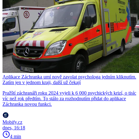
Aplikace Záchranka umí nově zavolat psychologa jedním kliknutím.
Zatím jen v jednom kraji, další už čekají
Pražští záchranáři roku 2024 vyjeli k 6 000 psychických krizí, o tisíc
víc než rok předtím. To stálo za rozhodnutím přidat do aplikace
Záchranka novou funkci.
Mobify.cz
dnes, 16:18
4 min