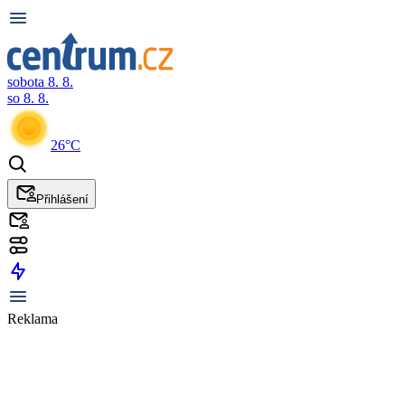
sobota 8. 8.
so 8. 8.
26°C
Přihlášení
Reklama