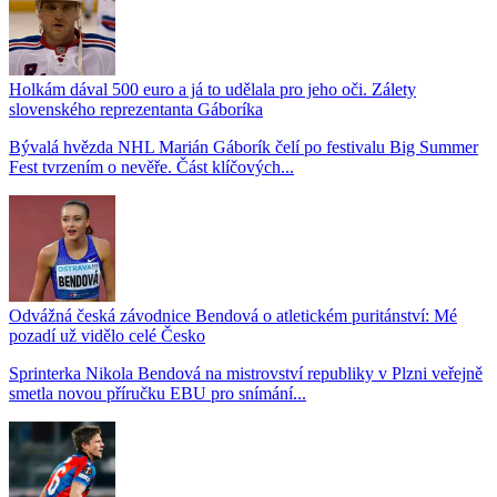
Holkám dával 500 euro a já to udělala pro jeho oči. Zálety
slovenského reprezentanta Gáboríka
Bývalá hvězda NHL Marián Gáborík čelí po festivalu Big Summer
Fest tvrzením o nevěře. Část klíčových...
Odvážná česká závodnice Bendová o atletickém puritánství: Mé
pozadí už vidělo celé Česko
Sprinterka Nikola Bendová na mistrovství republiky v Plzni veřejně
smetla novou příručku EBU pro snímání...