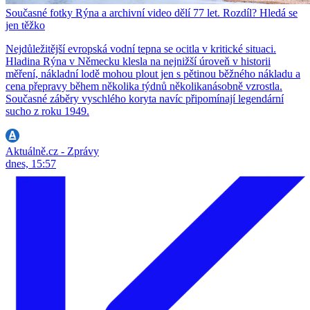
Současné fotky Rýna a archivní video dělí 77 let. Rozdíl? Hledá se
jen těžko
Nejdůležitější evropská vodní tepna se ocitla v kritické situaci.
Hladina Rýna v Německu klesla na nejnižší úroveň v historii
měření, nákladní lodě mohou plout jen s pětinou běžného nákladu a
cena přepravy během několika týdnů několikanásobně vzrostla.
Současné záběry vyschlého koryta navíc připomínají legendární
sucho z roku 1949.
Aktuálně.cz - Zprávy
dnes, 15:57