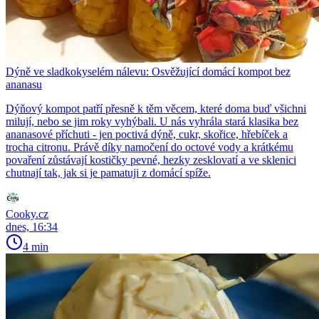
Dýně ve sladkokyselém nálevu: Osvěžující domácí kompot bez
ananasu
Dýňový kompot patří přesně k těm věcem, které doma buď všichni
milují, nebo se jim roky vyhýbali. U nás vyhrála stará klasika bez
ananasové příchuti - jen poctivá dýně, cukr, skořice, hřebíček a
trocha citronu. Právě díky namočení do octové vody a krátkému
povaření zůstávají kostičky pevné, hezky zesklovatí a ve sklenici
chutnají tak, jak si je pamatuji z domácí spíže.
Cooky.cz
dnes, 16:34
4 min