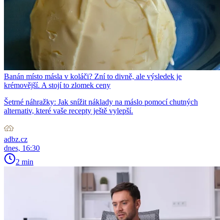
Banán místo másla v koláči? Zní to divně, ale výsledek je
krémovější. A stojí to zlomek ceny
Šetrné náhražky: Jak snížit náklady na máslo pomocí chutných
alternativ, které vaše recepty ještě vylepší.
adbz.cz
dnes, 16:30
2 min