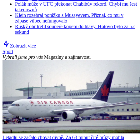
Polák může v UFC překonat Chabibův rekord. Chybí mu šest
takedownů
Klein rozebral porážku s Musayevem. Přiznal, co mu v
zápase vůbec nefungovalo
Ruský obr trefil soupeře kopem do hlavy. Hotovo bylo za 52
sekund
Zobrazit více
Sport
Vybrali jsme pro vás
Magazíny a zajímavosti
Letadlu se začalo chovat divně. Za 63 minut čiré hrůzy mohla