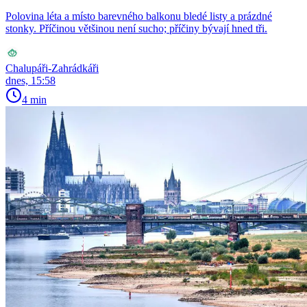
Polovina léta a místo barevného balkonu bledé listy a prázdné
stonky. Příčinou většinou není sucho; příčiny bývají hned tři.
Chalupáři-Zahrádkáři
dnes, 15:58
4 min