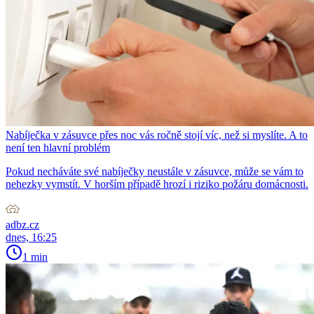
Nabíječka v zásuvce přes noc vás ročně stojí víc, než si myslíte. A to
není ten hlavní problém
Pokud necháváte své nabíječky neustále v zásuvce, může se vám to
nehezky vymstít. V horším případě hrozí i riziko požáru domácnosti.
adbz.cz
dnes, 16:25
1 min