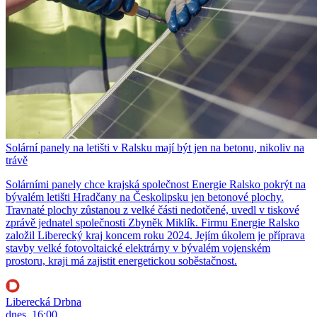
Solární panely na letišti v Ralsku mají být jen na betonu, nikoliv na
trávě
Solárními panely chce krajská společnost Energie Ralsko pokrýt na
bývalém letišti Hradčany na Českolipsku jen betonové plochy.
Travnaté plochy zůstanou z velké části nedotčené, uvedl v tiskové
zprávě jednatel společnosti Zbyněk Miklík. Firmu Energie Ralsko
založil Liberecký kraj koncem roku 2024. Jejím úkolem je příprava
stavby velké fotovoltaické elektrárny v bývalém vojenském
prostoru, kraji má zajistit energetickou soběstačnost.
Liberecká Drbna
dnes, 16:00