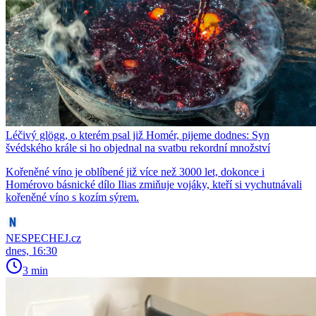
Léčivý glögg, o kterém psal již Homér, pijeme dodnes: Syn
švédského krále si ho objednal na svatbu rekordní množství
Kořeněné víno je oblíbené již více než 3000 let, dokonce i
Homérovo básnické dílo Ilias zmiňuje vojáky, kteří si vychutnávali
kořeněné víno s kozím sýrem.
NESPECHEJ.cz
dnes, 16:30
3 min