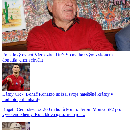
Fotbalový expert Vízek ztratil řeč. Sparta ho svým výkonem
donutila jenom chválit
Lásky CR7. Boháč Ronaldo ukázal svoje naleštěné krásky v
hodnotě půl miliardy
Bugatti Centodieci za 200 milionů korun, Ferrari Monza SP2 pro
vyvolené klienty. Ronaldova garáž není jen...