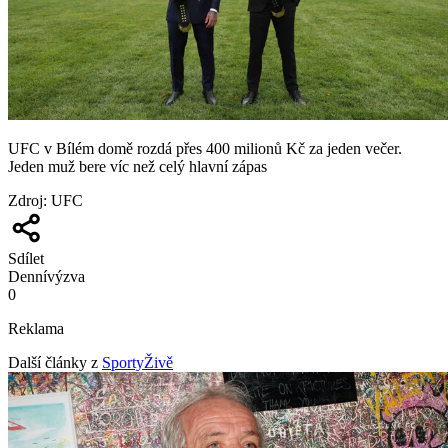
UFC v Bílém domě rozdá přes 400 milionů Kč za jeden večer.
Jeden muž bere víc než celý hlavní zápas
Zdroj
:
UFC
Sdílet
Denní
výzva
0
Reklama
Další články z
SportyŽivě