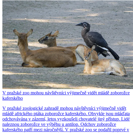
V pražské zoo mohou návštěvníci výjimečně vidět mládě zoborožce
kaferského
V pražské zoologické zahradě mohou návštěvníci výjimečně vidět
mládě afrického ptáka zoborožce kaferského. Obvykle jsou mláďata
odchovávána v zázemí, letos vyzkoušeli chovatelé jiný přístup. Lidé
naleznou zoborožce ve výběhu u antilop. Odchov zoborožce
kaferského patří mezi náročnější. V pražské zoo se podařil poprvé v