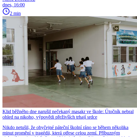
dnes, 16:00
2 min
Klid běžného dne narušil nečekaný masakr ve škole: Útočník nebral
ohled na nikoho, výpovědi přeživších trhají srdce
Nikdo netušil, že obyčejné páteční školní ráno se během několika
minut promění v tragédii, která otřese celou zemí. Příbuzným