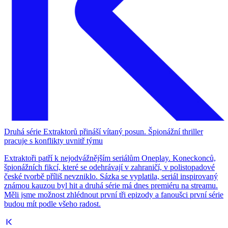
Druhá série Extraktorů přináší vítaný posun. Špionážní thriller
pracuje s konflikty uvnitř týmu
Extraktoři patří k nejodvážnějším seriálům Oneplay. Koneckonců,
špionážních fikcí, které se odehrávají v zahraničí, v polistopadové
české tvorbě příliš nevzniklo. Sázka se vyplatila, seriál inspirovaný
známou kauzou byl hit a druhá série má dnes premiéru na streamu.
Měli jsme možnost zhlédnout první tři epizody a fanoušci první série
budou mít podle všeho radost.