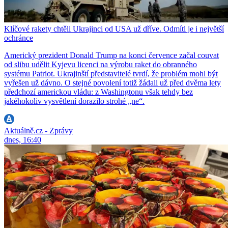
Klíčové rakety chtěli Ukrajinci od USA už dříve. Odmítl je i největší
ochránce
Americký prezident Donald Trump na konci července začal couvat
od slibu udělit Kyjevu licenci na výrobu raket do obranného
systému Patriot. Ukrajinští představitelé tvrdí, že problém mohl být
vyřešen už dávno. O stejné povolení totiž žádali už před dvěma lety
předchozí americkou vládu: z Washingtonu však tehdy bez
jakéhokoliv vysvětlení dorazilo strohé „ne“.
Aktuálně.cz - Zprávy
dnes, 16:40