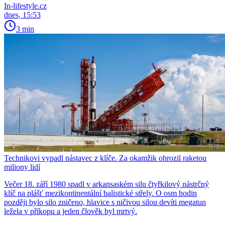
In-lifestyle.cz
dnes, 15:53
3 min
Technikovi vypadl nástavec z klíče. Za okamžik ohrozil raketou
miliony lidí
Večer 18. září 1980 spadl v arkansaském silu čtyřkilový nástrčný
klíč na plášť mezikontinentální balistické střely. O osm hodin
později bylo silo zničeno, hlavice s ničivou silou devíti megatun
ležela v příkopu a jeden člověk byl mrtvý.