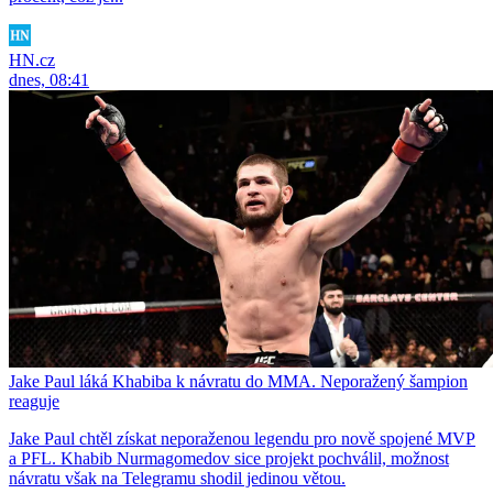
HN.cz
dnes, 08:41
Jake Paul láká Khabiba k návratu do MMA. Neporažený šampion
reaguje
Jake Paul chtěl získat neporaženou legendu pro nově spojené MVP
a PFL. Khabib Nurmagomedov sice projekt pochválil, možnost
návratu však na Telegramu shodil jedinou větou.