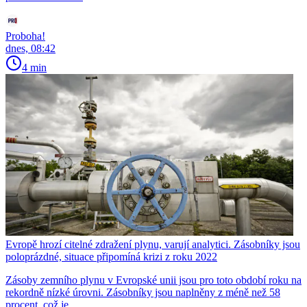
Proboha!
dnes, 08:42
4 min
Evropě hrozí citelné zdražení plynu, varují analytici. Zásobníky jsou
poloprázdné, situace připomíná krizi z roku 2022
Zásoby zemního plynu v Evropské unii jsou pro toto období roku na
rekordně nízké úrovni. Zásobníky jsou naplněny z méně než 58
procent, což je...