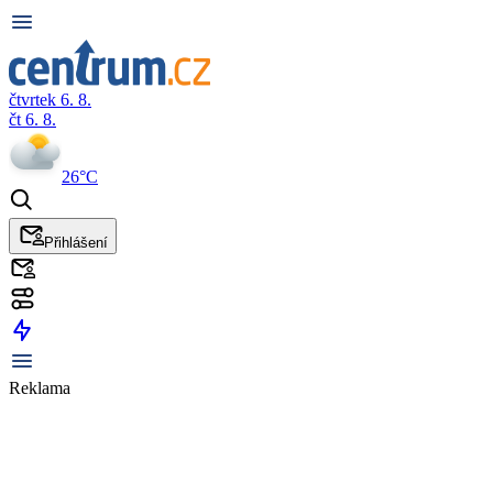
čtvrtek 6. 8.
čt 6. 8.
26°C
Přihlášení
Reklama