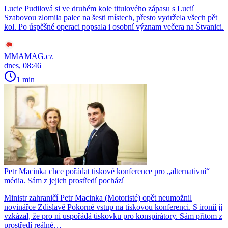
Lucie Pudilová si ve druhém kole titulového zápasu s Lucií
Szabovou zlomila palec na šesti místech, přesto vydržela všech pět
kol. Po úspěšné operaci popsala i osobní význam večera na Štvanici.
MMAMAG.cz
dnes, 08:46
1 min
Petr Macinka chce pořádat tiskové konference pro „alternativní“
média. Sám z jejich prostředí pochází
Ministr zahraničí Petr Macinka (Motoristé) opět neumožnil
novinářce Zdislavě Pokorné vstup na tiskovou konferenci. S ironií jí
vzkázal, že pro ni uspořádá tiskovku pro konspirátory. Sám přitom z
prostředí reálné…