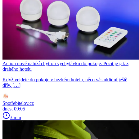
Action nově nabízí chytrou vychytávku do pokoje. Pocit je jak z
drahého hotelu
Když vejdete do pokoje v hezkém hotelu, něco vás uklidní ještě
dřív, […]
Spotřebitelov.cz
dnes, 09:05
3 min