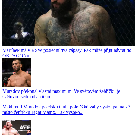
Martínek má v KSW poslední dva zápasy. Pak může přijít návrat do
OKTAGONu
Muradov překonal vlastní maximum. Ve světovém žebříčku je
světovou sedmadvacítkou
Makhmud Muradov po zisku titulu polotěžké váhy vystoupal na 27.
místo žebříčku Fight Matrix. Tak vysoko...