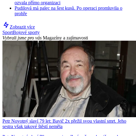
ozvala přímo organizaci
Pudilová má palec na šest kusů. Po operaci promluvila o
prohře
Zobrazit více
Sport
Bojové sporty
Vybrali jsme pro vás
Magazíny a zajímavosti
Petr Novotný slaví 79 let: Bavič 2x přežil svou vlastní smrt. Jeho
sestra však takové štěstí neměla