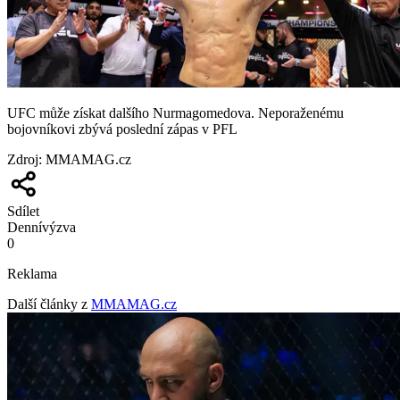
UFC může získat dalšího Nurmagomedova. Neporaženému
bojovníkovi zbývá poslední zápas v PFL
Zdroj
:
MMAMAG.cz
Sdílet
Denní
výzva
0
Reklama
Další články z
MMAMAG.cz