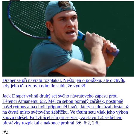
Draper se při návratu rozplakal. Nešlo jen o porážku, ale o chvíli,
kdy jeho tělo znovu odmítlo slíbit, že vydrží
Jack Draper vyhrál druhý set svého návratového zápasu proti
Térenci Atmanemu 6:2. Měl za sebou pomalý začátek, postupně
našel rytmus a na chvíli připomněl hráče, který se dokázal dostat až
na čtvrté místo světového žebříčku. Ve třetím setu však jeho výkon
znovu odešel. Brit ztrácel sílu při servisu, za stavu 1:4 se během
přestávky rozplakal a nakonec prohrál 3:6, 6:2, 2:6.