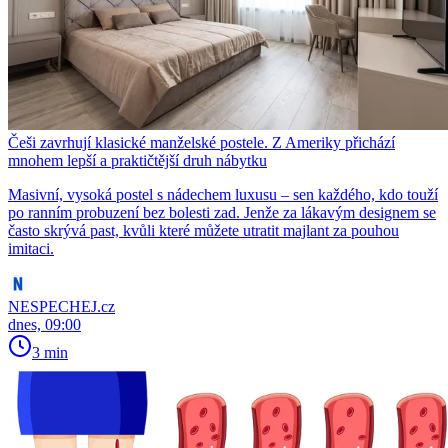
Češi zavrhují klasické manželské postele. Z Ameriky přichází
mnohem lepší a praktičtější druh nábytku
Masivní, vysoká postel s nádechem luxusu – sen každého, kdo touží
po ranním probuzení bez bolesti zad. Jenže za lákavým designem se
často skrývá past, kvůli které můžete utratit majlant za pouhou
imitaci.
NESPECHEJ.cz
dnes, 09:00
3 min