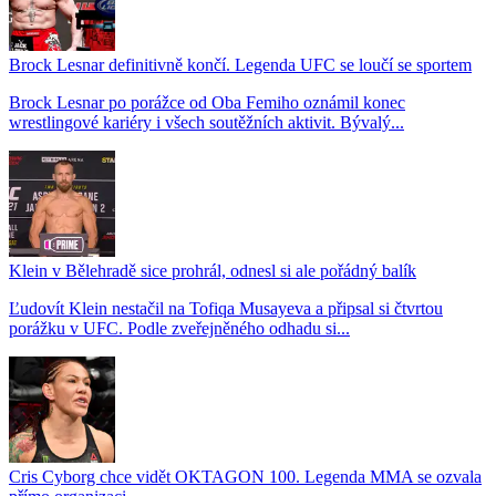
Brock Lesnar definitivně končí. Legenda UFC se loučí se sportem
Brock Lesnar po porážce od Oba Femiho oznámil konec
wrestlingové kariéry i všech soutěžních aktivit. Bývalý...
Klein v Bělehradě sice prohrál, odnesl si ale pořádný balík
Ľudovít Klein nestačil na Tofiqa Musayeva a připsal si čtvrtou
porážku v UFC. Podle zveřejněného odhadu si...
Cris Cyborg chce vidět OKTAGON 100. Legenda MMA se ozvala