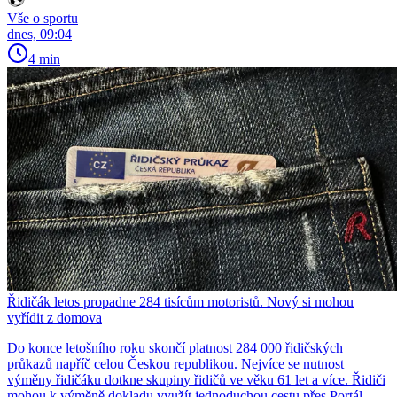
Vše o sportu
dnes, 09:04
4 min
Řidičák letos propadne 284 tisícům motoristů. Nový si mohou
vyřídit z domova
Do konce letošního roku skončí platnost 284 000 řidičských
průkazů napříč celou Českou republikou. Nejvíce se nutnost
výměny řidičáku dotkne skupiny řidičů ve věku 61 let a více. Řidiči
mohou k výměně dokladu využít jednoduchou cestu přes Portál