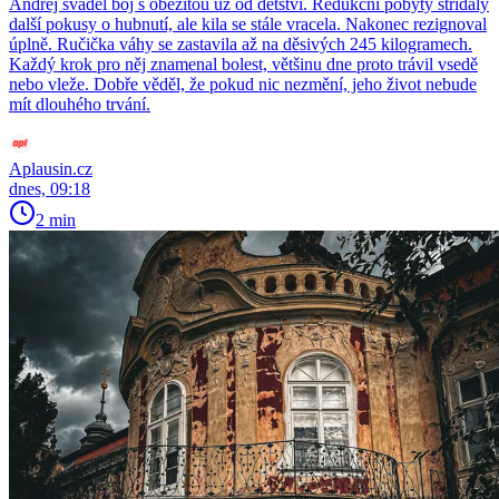
Andrej sváděl boj s obezitou už od dětství. Redukční pobyty střídaly
další pokusy o hubnutí, ale kila se stále vracela. Nakonec rezignoval
úplně. Ručička váhy se zastavila až na děsivých 245 kilogramech.
Každý krok pro něj znamenal bolest, většinu dne proto trávil vsedě
nebo vleže. Dobře věděl, že pokud nic nezmění, jeho život nebude
mít dlouhého trvání.
Aplausin.cz
dnes, 09:18
2 min