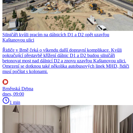
Silničáři kvůli pracím na dálnicích D1 a D2 opět uzavřou
Kaštanovou ulici
Řidiče v Brně čeká o víkendu další dopravní komplikace. Kvůli
pokračující přestavbě křížení dálnic D1 a D2 budou silničáři
betonovat most nad dálnicí D2 a znovu uzavřou Kaštanovou ulici.
Omezení se dotknou také několika autobusových linek MHD, řidiči
musí počítat s kolonami.
Brněnská Drbna
dnes, 09:00
1 min