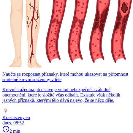
Naučte se rozpoznat příznaky, které mohou ukazovat na přítomnost
smrtelné krevní sraženiny v těle
Krevní sraženina představuje velmi nebezpečné a záludné
onemocnění, které je složité včas odhalit. Existuje však několik
jasných příznaků, kterými tělo dává najevo, že se něco děje.
Krasnezeny.eu
dnes, 08:52
2 min