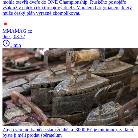
mohla otevřít dveře do ONE Championship. Ruského postojáře
však už v pátek čeká turnajový duel s Maratem Grigorianem, který
může český plán výrazně zkomplikovat.
MMAMAG.cz
dnes, 08:32
1 min
Zbyla vám po babičce stará žehlička. 3000 Kč je minimum, za které
byste ji měli prodat sběratelům