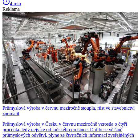
4 min
Reklama
Průmyslová výroba v červnu meziročně stoupla, růst ve stavebnictví
zpomalil
Průmyslová výroba v Česku v červnu meziročně vzrostla o čtyři
procenta, tedy nejvíce od loňského prosince. Dařilo se většině
průmyslových odvětví, plyne ze čtvrtečních informací zveřejněných