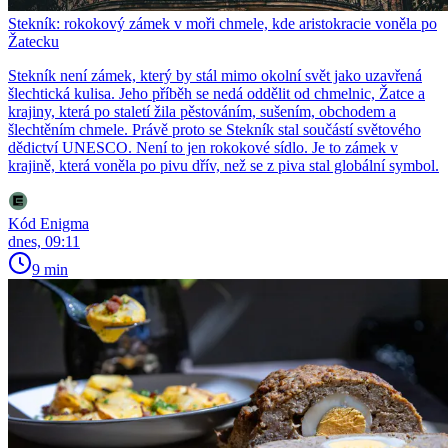
Stekník: rokokový zámek v moři chmele, kde aristokracie voněla po
Žatecku
Stekník není zámek, který by stál mimo okolní svět jako uzavřená
šlechtická kulisa. Jeho příběh se nedá oddělit od chmelnic, Žatce a
krajiny, která po staletí žila pěstováním, sušením, obchodem a
šlechtěním chmele. Právě proto se Stekník stal součástí světového
dědictví UNESCO. Není to jen rokokové sídlo. Je to zámek v
krajině, která voněla po pivu dřív, než se z piva stal globální symbol.
Kód Enigma
dnes, 09:11
9 min