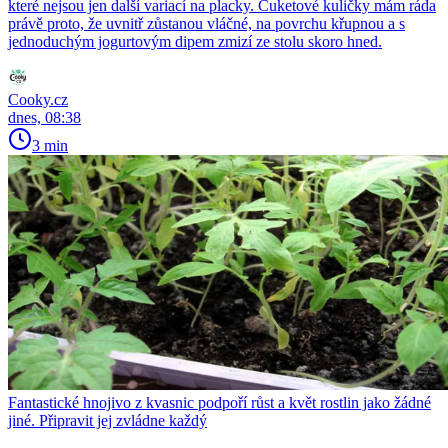
které nejsou jen další variací na placky. Cuketové kuličky mám ráda
právě proto, že uvnitř zůstanou vláčné, na povrchu křupnou a s
jednoduchým jogurtovým dipem zmizí ze stolu skoro hned.
Cooky.cz
dnes, 08:38
3 min
Fantastické hnojivo z kvasnic podpoří růst a květ rostlin jako žádné
jiné. Připravit jej zvládne každý