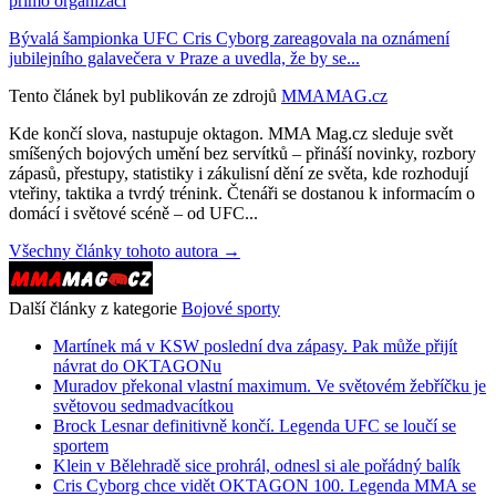
přímo organizaci
Bývalá šampionka UFC Cris Cyborg zareagovala na oznámení
jubilejního galavečera v Praze a uvedla, že by se...
Tento článek byl publikován ze zdrojů
MMAMAG.cz
Kde končí slova, nastupuje oktagon. MMA Mag.cz sleduje svět
smíšených bojových umění bez servítků – přináší novinky, rozbory
zápasů, přestupy, statistiky i zákulisní dění ze světa, kde rozhodují
vteřiny, taktika a tvrdý trénink. Čtenáři se dostanou k informacím o
domácí i světové scéně – od UFC...
Všechny články tohoto autora →
Další články z kategorie
Bojové sporty
Martínek má v KSW poslední dva zápasy. Pak může přijít
návrat do OKTAGONu
Muradov překonal vlastní maximum. Ve světovém žebříčku je
světovou sedmadvacítkou
Brock Lesnar definitivně končí. Legenda UFC se loučí se
sportem
Klein v Bělehradě sice prohrál, odnesl si ale pořádný balík
Cris Cyborg chce vidět OKTAGON 100. Legenda MMA se