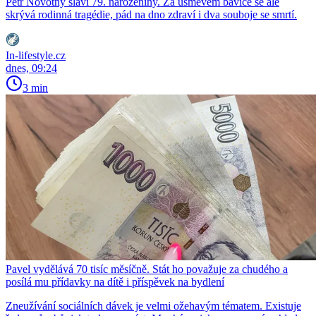
Petr Novotný slaví 79. narozeniny. Za úsměvem baviče se ale
skrývá rodinná tragédie, pád na dno zdraví i dva souboje se smrtí.
In-lifestyle.cz
dnes, 09:24
3 min
Pavel vydělává 70 tisíc měsíčně. Stát ho považuje za chudého a
posílá mu přídavky na dítě i příspěvek na bydlení
Zneužívání sociálních dávek je velmi ožehavým tématem. Existuje