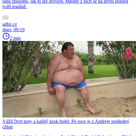
řada způsobů, jak to lze provést. Mnohé z nich se na první pohled
tváří legálně.
adbz.cz
dnes, 09:19
2 min
Vážil čtvrt tuny a každý krok bolel. Po roce je z Andreje pohledný
chlap