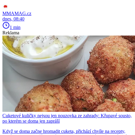
MMAMAG.cz
dnes, 08:40
1 min
Reklama
Cuketové kuličky nejsou jen nouzovka ze zahrady: Křupavé sousto,
po kterém se doma jen zapráší
Když se doma začne hromadit cuketa, přichází chvíle na recepty,