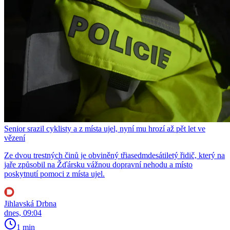
Senior srazil cyklisty a z místa ujel, nyní mu hrozí až pět let ve
vězení
Ze dvou trestných činů je obviněný třiasedmdesátiletý řidič, který na
jaře způsobil na Žďársku vážnou dopravní nehodu a místo
poskytnutí pomoci z místa ujel.
Jihlavská Drbna
dnes, 09:04
1 min