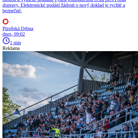
dopravy. Elektronické podání žádosti o nový doklad je rychlé a
bezpečné.
Plzeňská Drbna
dnes, 09:02
1 min
Reklama