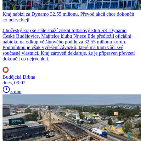
Kraj nabízí za Dynamo 32,55 milionu. Převod akcií chce dokončit
co nejrychleji
Jihočeský kraj se stále snaží získat fotbslový klub SK Dynamo
České Budějovice. Majitelce klubu Nnece Ede předložil oficiální
nabídku na odkup většinového podílu za 32,55 milionu korun.
Podmínkou je však vyřešení závazků, které má klub vůči své
současné vlastnici. Kraj zároveň deklaruje, že je připraven převzetí
dokončit co nejrychleji.
Budějcká Drbna
dnes, 09:02
3 min