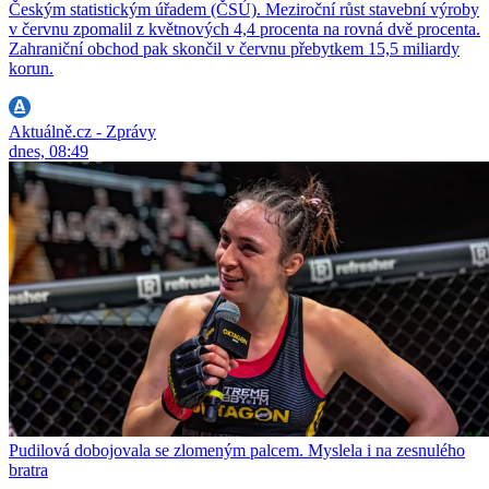
Českým statistickým úřadem (ČSÚ). Meziroční růst stavební výroby
v červnu zpomalil z květnových 4,4 procenta na rovná dvě procenta.
Zahraniční obchod pak skončil v červnu přebytkem 15,5 miliardy
korun.
Aktuálně.cz - Zprávy
dnes, 08:49
Pudilová dobojovala se zlomeným palcem. Myslela i na zesnulého
bratra