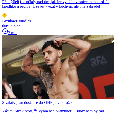
Přemýšleli jste někdy nad tím, jak lze využít kvasnice mimo koláčů,
knedlíků a pečiva? Lze jej využít v kuchyni, ale i na zahradě!
BydlímeÚtulně.cz
dnes, 08:33
2 min
Sivákův plán dostat se do ONE je v ohrožení
Václav Sivák tvrdí, že výhra nad Mamukou Usubyanem by mu