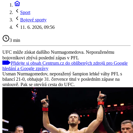
Sport
Bojové sporty
11. 6. 2026, 09:56
3 min
UFC může získat dalšího Nurmagomedova. Neporaženému
bojovníkovi zbývá poslední zápas v PFL
Přidejte si obsah Centrum.cz do oblíbených zdrojů pro Google
hledání a Google zprávy
Usman Nurmagomedov, neporažený šampion lehké váhy PFL s
bilancí 21-0, obhajuje 31. července titul v posledním zápase na
smlouvě. Pak se otevírá cesta do UFC.