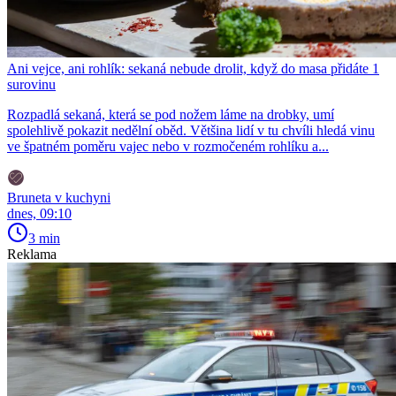
Ani vejce, ani rohlík: sekaná nebude drolit, když do masa přidáte 1
surovinu
Rozpadlá sekaná, která se pod nožem láme na drobky, umí
spolehlivě pokazit nedělní oběd. Většina lidí v tu chvíli hledá vinu
ve špatném poměru vajec nebo v rozmočeném rohlíku a...
Bruneta v kuchyni
dnes, 09:10
3 min
Reklama