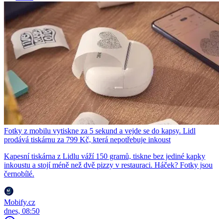
Fotky z mobilu vytiskne za 5 sekund a vejde se do kapsy. Lidl
prodává tiskárnu za 799 Kč, která nepotřebuje inkoust
Kapesní tiskárna z Lidlu váží 150 gramů, tiskne bez jediné kapky
inkoustu a stojí méně než dvě pizzy v restauraci. Háček? Fotky jsou
černobílé.
Mobify.cz
dnes, 08:50