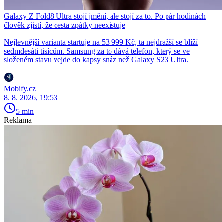
Galaxy Z Fold8 Ultra stojí jmění, ale stojí za to. Po pár hodinách
člověk zjistí, že cesta zpátky neexistuje
Nejlevnější varianta startuje na 53 999 Kč, ta nejdražší se blíží
sedmdesáti tisícům. Samsung za to dává telefon, který se ve
složeném stavu vejde do kapsy snáz než Galaxy S23 Ultra.
Mobify.cz
8. 8. 2026, 19:53
5 min
Reklama