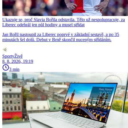
Ukazuje se, proč Slavia Bořila odstavila. Tělo už nespolupracuje, za
Liberec odehrál jen půl hodiny a musel střídat
Jan Bořil nastoupil za Liberec poprvé v základní sestavě, a po 35
minutách šel dolů. Debut v Brně skončil nuceným střídáním.
SportyŽivě
8. 8. 2026, 19:19
3 min