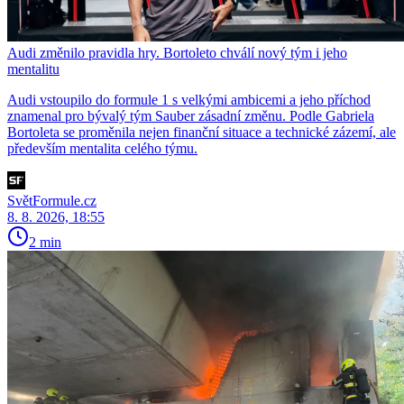
Audi změnilo pravidla hry. Bortoleto chválí nový tým i jeho
mentalitu
Audi vstoupilo do formule 1 s velkými ambicemi a jeho příchod
znamenal pro bývalý tým Sauber zásadní změnu. Podle Gabriela
Bortoleta se proměnila nejen finanční situace a technické zázemí, ale
především mentalita celého týmu.
SvětFormule.cz
8. 8. 2026, 18:55
2 min