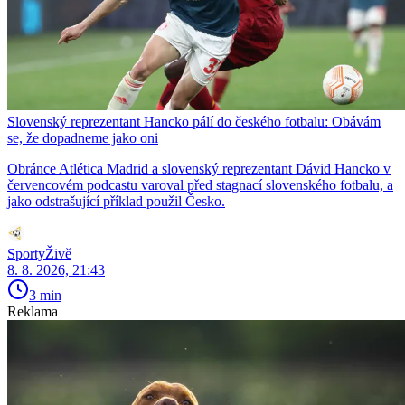
Slovenský reprezentant Hancko pálí do českého fotbalu: Obávám
se, že dopadneme jako oni
Obránce Atlética Madrid a slovenský reprezentant Dávid Hancko v
červencovém podcastu varoval před stagnací slovenského fotbalu, a
jako odstrašující příklad použil Česko.
SportyŽivě
8. 8. 2026, 21:43
3 min
Reklama