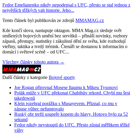
Fedor Emelianenko nikdy nepodepsal s UFC, přesto se stal jednou z
největších těžkých vah historie. Jeho...
Tento článek byl publikován ze zdrojů
MMAMAG.cz
Kde končí slova, nastupuje oktagon. MMA Mag.cz sleduje svět
smíšených bojových umění bez servítků – přináší novinky, rozbory
zápasů, přestupy, statistiky i zákulisní dění ze světa, kde rozhodují
vteřiny, taktika a tvrdý trénink. Čtenáři se dostanou k informacím o
domácí i světové scéně – od UFC...
Všechny články tohoto autora →
Další články z kategorie
Bojové sporty
Joe Rogan přirovnal Mosese Itaumu k Mikeu Tysonovi
Polák může v UFC překonat Chabibův rekord. Chybí mu šest
takedownů
Klein rozebral porážku s Musayevem. Přiznal, co mu v
zápase vůbec nefungovalo
Ruský obr trefil soupeře kopem do hlavy. Hotovo bylo za 52
sekund
Fedor nikdy nevstoupil do UFC. Přesto zůstal měřítkem těžké
váhy