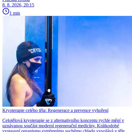
8. 8. 2026, 20:15
1 min
Kryoterapie celého těla: Regenerace a prevence vyhoření
Celotělová kryoterapie se z alternativního konceptu rychle mění v
uznávanou součást moderní regenerační medicíny. Krátkodobé
vystavení organismu extrémnímu suchému chladu vyvolává v těle