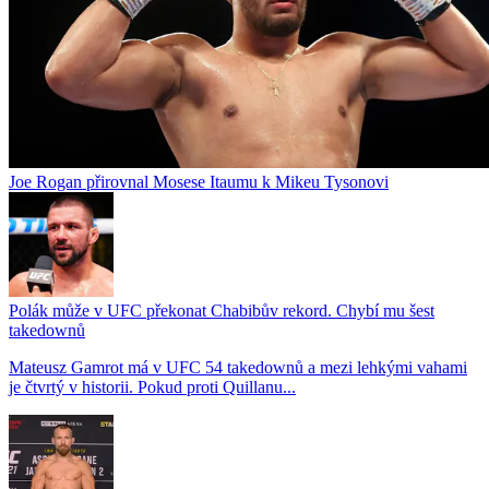
Joe Rogan přirovnal Mosese Itaumu k Mikeu Tysonovi
Polák může v UFC překonat Chabibův rekord. Chybí mu šest
takedownů
Mateusz Gamrot má v UFC 54 takedownů a mezi lehkými vahami
je čtvrtý v historii. Pokud proti Quillanu...