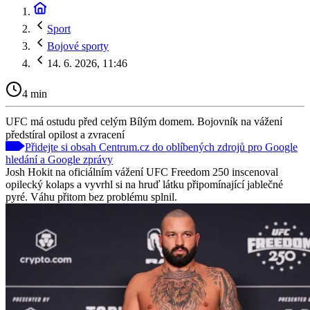
Sport
Bojové sporty
14. 6. 2026, 11:46
4 min
UFC má ostudu před celým Bílým domem. Bojovník na vážení
předstíral opilost a zvracení
Přidejte si obsah Centrum.cz do oblíbených zdrojů pro Google
hledání a Google zprávy
Josh Hokit na oficiálním vážení UFC Freedom 250 inscenoval
opilecký kolaps a vyvrhl si na hruď látku připomínající jablečné
pyré. Váhu přitom bez problému splnil.