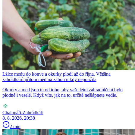
Lžíce medu do konve a okurky plodí až do října. Většina
zahrádkářů přitom med na záhon nikdy nepoužila
Okurky a med jsou tu od toho, aby vaše letní zahradničení bylo
plodné i veselé. Když víte, jak na to, určitě nešlápnete vedle.
Chalupáři-Zahrádkáři
8. 8. 2026, 20:38
2 min