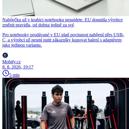
Nabíječku už v krabici notebooku nenajdete. EU donutila výrobce
změnit pravidla, od dubna jedině za své
Pro notebooky prodávané v EU platí povinnost nabíjení přes USB-
C, a výrobci už nesmí nutit zákazníky kupovat balení s adaptérem
jako jedinou variantu.
Mobify.cz
8. 8. 2026, 19:17
5 min