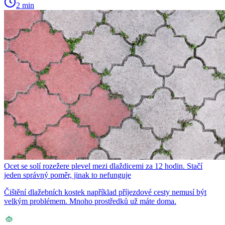
2 min
Ocet se solí rozežere plevel mezi dlaždicemi za 12 hodin. Stačí
jeden správný poměr, jinak to nefunguje
Čištění dlažebních kostek například příjezdové cesty nemusí být
velkým problémem. Mnoho prostředků už máte doma.