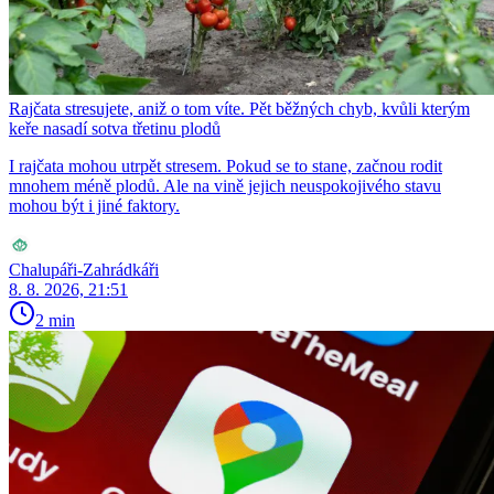
Rajčata stresujete, aniž o tom víte. Pět běžných chyb, kvůli kterým
keře nasadí sotva třetinu plodů
I rajčata mohou utrpět stresem. Pokud se to stane, začnou rodit
mnohem méně plodů. Ale na vině jejich neuspokojivého stavu
mohou být i jiné faktory.
Chalupáři-Zahrádkáři
8. 8. 2026, 21:51
2 min