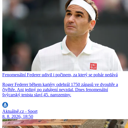
Fenomenální Federer udivil i počinem, za který se pohár nedává
Roger Federer během kariéry odehrál 1750 zápasů ve dvouhře a
čtyřhře. Ani jediný po zahájení nevzdal. Dnes fenomenální
švýcarský tenista slaví 45. narozeniny.
Aktuálně.cz - Sport
8. 8. 2026, 18:50