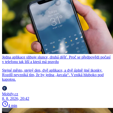
Jedna aplikace slibuje slunce, druhá déšť. Proč se předpovědi počasí
v telefonu tak liší a která má pravdu
Stejné město, stejný den, dvě aplikace, a dvě úplně jiné ikonky.
Rozdíl nevzniká tím, že by jedna „kecala“. Vzniká hluboko pod
kapotou.
Mobify.cz
8. 8. 2026, 20:42
4 min