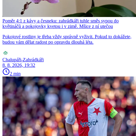
Poměr 4:1 z kávy a česneku: zahrádkáři tuhle směs sypou do
květináčů a pokojovky kvetou i v zimě. Mšice z ní utečou
Pokojové rostliny je třeba vždy správně vyživit. Pokud to dokážete,
budou vám dělat radost po opravdu dlouhá léta.
Chalupáři-Zahrádkáři
8. 8. 2026, 19:32
2 min