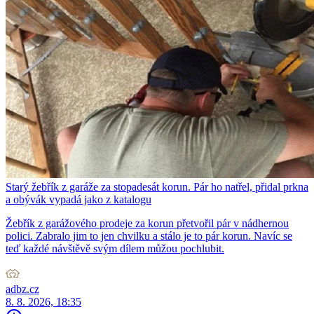
Starý žebřík z garáže za stopadesát korun. Pár ho natřel, přidal prkna
a obývák vypadá jako z katalogu
Žebřík z garážového prodeje za korun přetvořil pár v nádhernou
polici. Zabralo jim to jen chvilku a stálo je to pár korun. Navíc se
teď každé návštěvě svým dílem můžou pochlubit.
adbz.cz
8. 8. 2026, 18:35