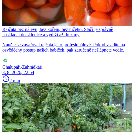
Rajčata bez nálevu, bez koření, bez ničeho. Stačí je správně
naskládat do sklenice a vydrží až do zimy
Naučte se zavařovat rajčata jako profesionálové. Pokud vsadíte na
osvědčený postup našich babiček, pak zaručeně nešlápnete vedle.
Chalupáři-Zahrádkáři
8. 8. 2026, 22:54
2 min