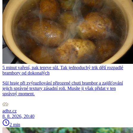
5 minut vaření, pak teprve sůl. Tak jednoduchý trik dělí rozpadlé
brambory od dokonalých
Sůl hraje při zvýrazňování přirozené chuti brambor a zajišťování
jejich správné textury zásadní roli. Musíte ji však přidat v ten
správný moment.
adbz.cz
8. 8. 2026, 20:40
2 min