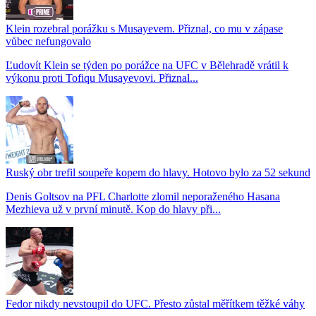
Klein rozebral porážku s Musayevem. Přiznal, co mu v zápase
vůbec nefungovalo
Ľudovít Klein se týden po porážce na UFC v Bělehradě vrátil k
výkonu proti Tofiqu Musayevovi. Přiznal...
Ruský obr trefil soupeře kopem do hlavy. Hotovo bylo za 52 sekund
Denis Goltsov na PFL Charlotte zlomil neporaženého Hasana
Mezhieva už v první minutě. Kop do hlavy při...
Fedor nikdy nevstoupil do UFC. Přesto zůstal měřítkem těžké váhy