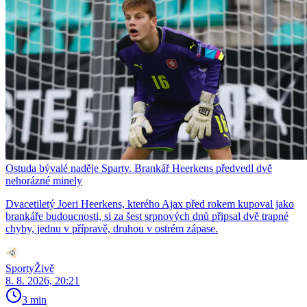
Ostuda bývalé naděje Sparty. Brankář Heerkens předvedl dvě
nehorázné minely
Dvacetiletý Joeri Heerkens, kterého Ajax před rokem kupoval jako
brankáře budoucnosti, si za šest srpnových dnů připsal dvě trapné
chyby, jednu v přípravě, druhou v ostrém zápase.
SportyŽivě
8. 8. 2026, 20:21
3 min