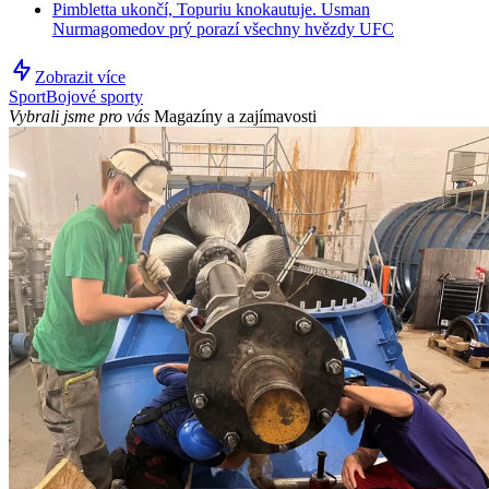
Pimbletta ukončí, Topuriu knokautuje. Usman
Nurmagomedov prý porazí všechny hvězdy UFC
Zobrazit více
Sport
Bojové sporty
Vybrali jsme pro vás
Magazíny a zajímavosti