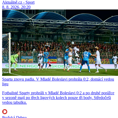
Aktuálně.cz - Sport
8. 8. 2026, 20:20
Sparta znovu padla. V Mladé Boleslavi prohrála 0:2, domácí vedou
ligu
Fotbalisté Sparty prohráli v Mladé Boleslavi 0:2 a po druhé porážce
v sezoně mají po třech ligových kolech pouze tři body. Středočeši
vedou tabulku.
Pražská Drbna