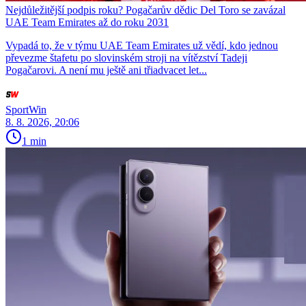
Nejdůležitější podpis roku? Pogačarův dědic Del Toro se zavázal
UAE Team Emirates až do roku 2031
Vypadá to, že v týmu UAE Team Emirates už vědí, kdo jednou
převezme štafetu po slovinském stroji na vítězství Tadeji
Pogačarovi. A není mu ještě ani třiadvacet let...
SportWin
8. 8. 2026, 20:06
1 min