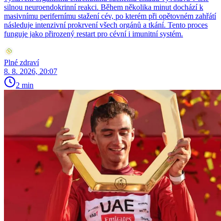
silnou neuroendokrinní reakci. Během několika minut dochází k
masivnímu perifernímu stažení cév, po kterém při opětovném zahřátí
následuje intenzivní prokrvení všech orgánů a tkání. Tento proces
funguje jako přirozený restart pro cévní i imunitní systém.
Plné zdraví
8. 8. 2026, 20:07
2 min