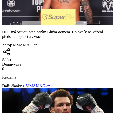
UFC má ostudu před celým Bílým domem. Bojovník na vážení
předstíral opilost a zvracení
Zdroj
:
MMAMAG.cz
Sdílet
Denní
výzva
0
Reklama
Další články z
MMAMAG.cz