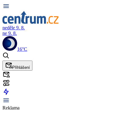
neděle 9. 8.
ne 9. 8.
16°C
Přihlášení
Reklama