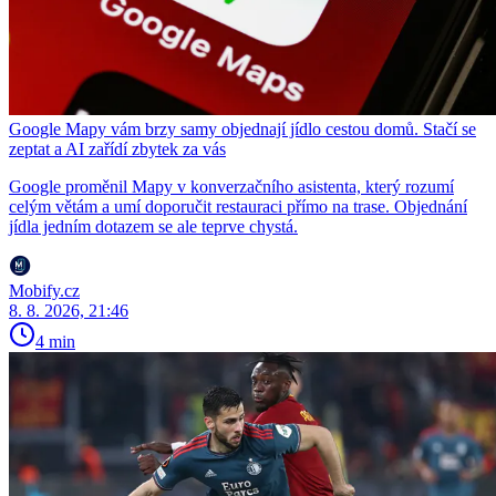
Google Mapy vám brzy samy objednají jídlo cestou domů. Stačí se
zeptat a AI zařídí zbytek za vás
Google proměnil Mapy v konverzačního asistenta, který rozumí
celým větám a umí doporučit restauraci přímo na trase. Objednání
jídla jedním dotazem se ale teprve chystá.
Mobify.cz
8. 8. 2026, 21:46
4 min