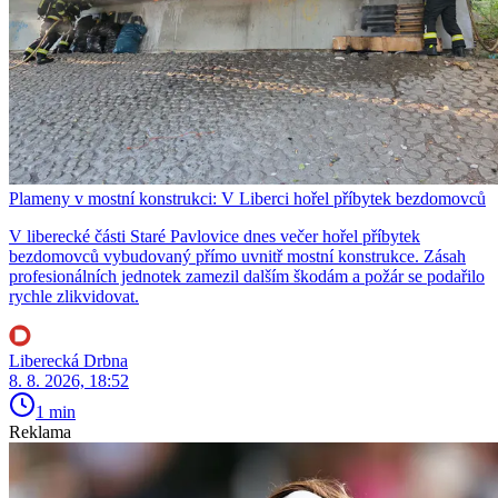
Plameny v mostní konstrukci: V Liberci hořel příbytek bezdomovců
V liberecké části Staré Pavlovice dnes večer hořel příbytek
bezdomovců vybudovaný přímo uvnitř mostní konstrukce. Zásah
profesionálních jednotek zamezil dalším škodám a požár se podařilo
rychle zlikvidovat.
Liberecká Drbna
8. 8. 2026, 18:52
1 min
Reklama