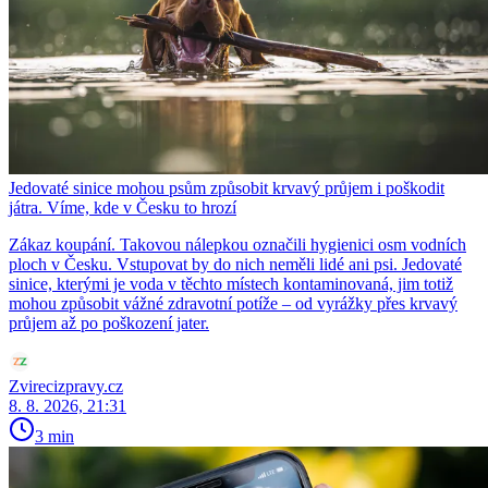
Jedovaté sinice mohou psům způsobit krvavý průjem i poškodit
játra. Víme, kde v Česku to hrozí
Zákaz koupání. Takovou nálepkou označili hygienici osm vodních
ploch v Česku. Vstupovat by do nich neměli lidé ani psi. Jedovaté
sinice, kterými je voda v těchto místech kontaminovaná, jim totiž
mohou způsobit vážné zdravotní potíže – od vyrážky přes krvavý
průjem až po poškození jater.
Zvirecizpravy.cz
8. 8. 2026, 21:31
3 min