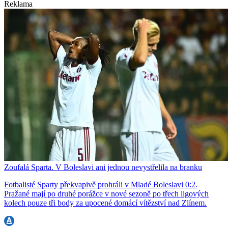
Reklama
Zoufalá Sparta. V Boleslavi ani jednou nevystřelila na branku
Fotbalisté Sparty překvapivě prohráli v Mladé Boleslavi 0:2.
Pražané mají po druhé porážce v nové sezoně po třech ligových
kolech pouze tři body za upocené domácí vítězství nad Zlínem.