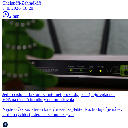
Chalupáři-Zahrádkáři
8. 8. 2026, 18:28
2 min
Jedno číslo na faktuře za internet prozradí, jestli (ne)přeplácíte.
Většina Čechů ho nikdy nekontrolovala
Nejde o částku, kterou každý měsíc zaplatíte. Rozhodující je název
tarifu a rychlost, která se za ním skrývá.