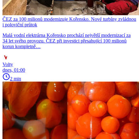
ČEZ za 100 milionů modernizuje Kořensko. Nové turbíny zvládnou
i poloviční průtok
Malá vodní elektrárna Kořensko prochází největší modernizací za
34 let svého provozu. ČEZ při investici přesahující 100 milionů
korun kompletně…
Volty
dnes, 01:00
2 min