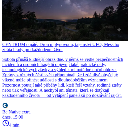
CENTRUM o páté: Dron u plynovodu, tajemství UFO, Messiho
ztráta i rady pro každodenní život
Sobota přináší klidnější obraz dne, v němž se vedle bezpečnostních
incidentů a osobních tragédií objevují také praktické rady,
technologické vychytávky a výhled k mimořádné noční obloze.
Zprávy z různých částí světa připomínají, že i zdánlivě obyčejný
víkend může přinést události s dlouhodobějším významem.
Pozornost poutají také příběhy lidí, kteří řeší vztahy, rodinné ztráty
nebo tlak veřejnosti. A nechybí ani témata, která se dotýkají
každodenního života — od vytápění paneláků po dozrávání rajčat.
Be Native extra
dnes, 15:00
4 min