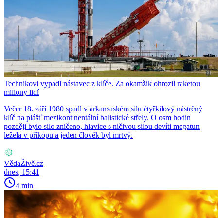
Technikovi vypadl nástavec z klíče. Za okamžik ohrozil raketou
miliony lidí
Večer 18. září 1980 spadl v arkansaském silu čtyřkilový nástrčný
klíč na plášť mezikontinentální balistické střely. O osm hodin
později bylo silo zničeno, hlavice s ničivou silou devíti megatun
ležela v příkopu a jeden člověk byl mrtvý.
VědaŽivě.cz
dnes, 15:41
4 min