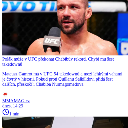
Polák může v UFC překonat Chabibův rekord. Chybí mu šest
takedownů
Mateusz Gamrot má v UFC 54 takedownů a mezi lehkými vahami
je čtvrtý v historii. Pokud proti Quillanu Salkilldovi přidá šest
dalších, přeskočí i Chabiba Nurmagomedova.
MMAMAG.cz
dnes, 14:29
1 min