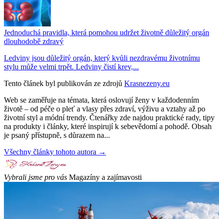
Jednoduchá pravidla, která pomohou udržet životně důležitý orgán
dlouhodobě zdravý
Ledviny jsou důležitý orgán, který kvůli nezdravému životnímu
stylu může velmi trpět. Ledviny čistí krev,...
Tento článek byl publikován ze zdrojů
Krasnezeny.eu
Web se zaměřuje na témata, která oslovují ženy v každodenním
životě – od péče o pleť a vlasy přes zdraví, výživu a vztahy až po
životní styl a módní trendy. Čtenářky zde najdou praktické rady, tipy
na produkty i články, které inspirují k sebevědomí a pohodě. Obsah
je psaný přístupně, s důrazem na...
Všechny články tohoto autora →
Vybrali jsme pro vás
Magazíny a zajímavosti