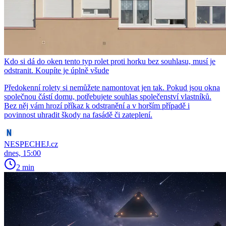
Kdo si dá do oken tento typ rolet proti horku bez souhlasu, musí je
odstranit. Koupíte je úplně všude
Předokenní rolety si nemůžete namontovat jen tak. Pokud jsou okna
společnou částí domu, potřebujete souhlas společenství vlastníků.
Bez něj vám hrozí příkaz k odstranění a v horším případě i
povinnost uhradit škody na fasádě či zateplení.
NESPECHEJ.cz
dnes, 15:00
2 min