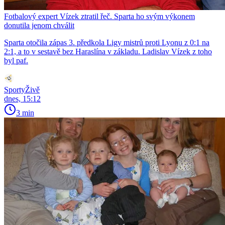
Fotbalový expert Vízek ztratil řeč. Sparta ho svým výkonem
donutila jenom chválit
Sparta otočila zápas 3. předkola Ligy mistrů proti Lyonu z 0:1 na
2:1, a to v sestavě bez Haraslína v základu. Ladislav Vízek z toho
byl paf.
SportyŽivě
dnes, 15:12
3 min