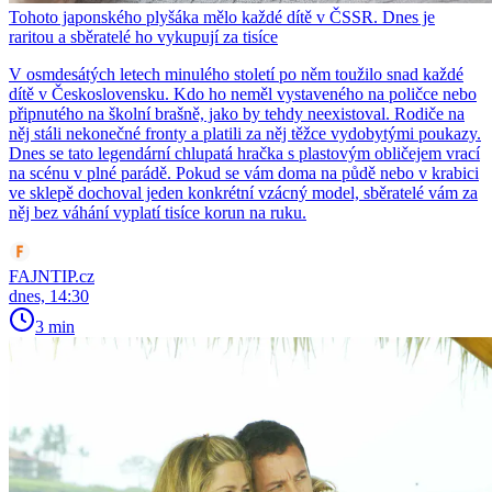
Tohoto japonského plyšáka mělo každé dítě v ČSSR. Dnes je
raritou a sběratelé ho vykupují za tisíce
V osmdesátých letech minulého století po něm toužilo snad každé
dítě v Československu. Kdo ho neměl vystaveného na poličce nebo
připnutého na školní brašně, jako by tehdy neexistoval. Rodiče na
něj stáli nekonečné fronty a platili za něj těžce vydobytými poukazy.
Dnes se tato legendární chlupatá hračka s plastovým obličejem vrací
na scénu v plné parádě. Pokud se vám doma na půdě nebo v krabici
ve sklepě dochoval jeden konkrétní vzácný model, sběratelé vám za
něj bez váhání vyplatí tisíce korun na ruku.
FAJNTIP.cz
dnes, 14:30
3 min