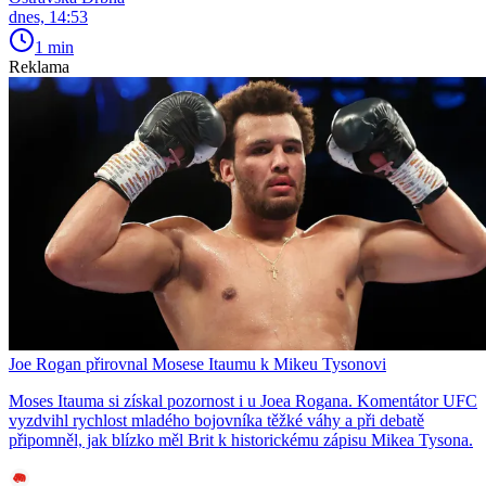
dnes, 14:53
1 min
Reklama
Joe Rogan přirovnal Mosese Itaumu k Mikeu Tysonovi
Moses Itauma si získal pozornost i u Joea Rogana. Komentátor UFC
vyzdvihl rychlost mladého bojovníka těžké váhy a při debatě
připomněl, jak blízko měl Brit k historickému zápisu Mikea Tysona.