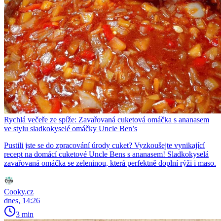
Rychlá večeře ze spíže: Zavařovaná cuketová omáčka s ananasem
ve stylu sladkokyselé omáčky Uncle Ben’s
Pustili jste se do zpracování úrody cuket? Vyzkoušejte vynikající
recept na domácí cuketové Uncle Bens s ananasem! Sladkokyselá
zavařovaná omáčka se zeleninou, která perfektně doplní rýži i maso.
Cooky.cz
dnes, 14:26
3 min