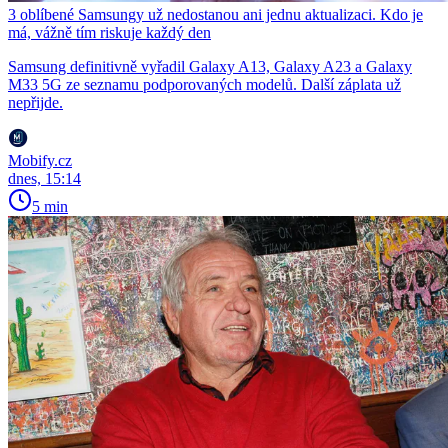
3 oblíbené Samsungy už nedostanou ani jednu aktualizaci. Kdo je
má, vážně tím riskuje každý den
Samsung definitivně vyřadil Galaxy A13, Galaxy A23 a Galaxy
M33 5G ze seznamu podporovaných modelů. Další záplata už
nepřijde.
Mobify.cz
dnes, 15:14
5 min