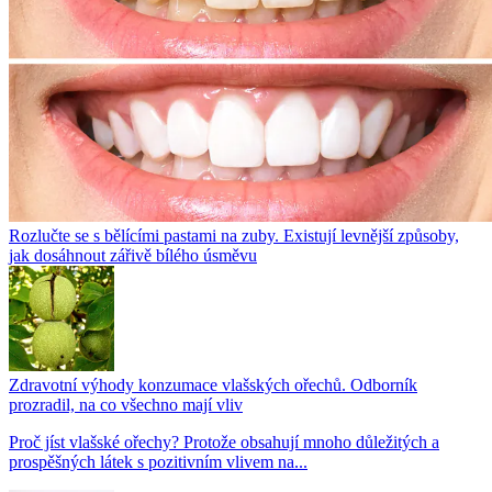
Rozlučte se s bělícími pastami na zuby. Existují levnější způsoby,
jak dosáhnout zářivě bílého úsměvu
Zdravotní výhody konzumace vlašských ořechů. Odborník
prozradil, na co všechno mají vliv
Proč jíst vlašské ořechy? Protože obsahují mnoho důležitých a
prospěšných látek s pozitivním vlivem na...