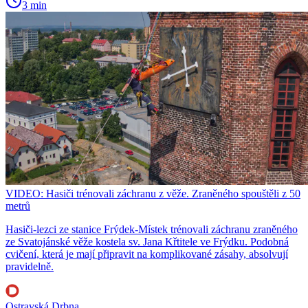
3 min
VIDEO: Hasiči trénovali záchranu z věže. Zraněného spouštěli z 50
metrů
Hasiči-lezci ze stanice Frýdek-Místek trénovali záchranu zraněného
ze Svatojánské věže kostela sv. Jana Křtitele ve Frýdku. Podobná
cvičení, která je mají připravit na komplikované zásahy, absolvují
pravidelně.
Ostravská Drbna