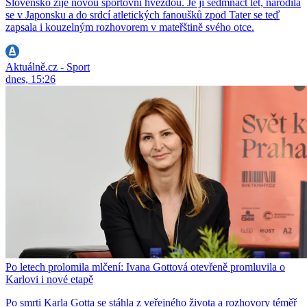
Slovensko žije novou sportovní hvězdou. Je jí sedmnáct let, narodila
se v Japonsku a do srdcí atletických fanoušků zpod Tater se teď
zapsala i kouzelným rozhovorem v mateřštině svého otce.
Aktuálně.cz - Sport
dnes, 15:26
Po letech prolomila mlčení: Ivana Gottová otevřeně promluvila o
Karlovi i nové etapě
Po smrti Karla Gotta se stáhla z veřejného života a rozhovory téměř