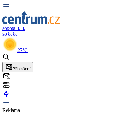
sobota 8. 8.
so 8. 8.
27°C
Přihlášení
Reklama