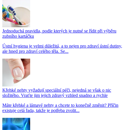
Jednoduchá pravidla, podle kterých je nutné se řídit při výběru
zubního kartáčku
Ústní hygiena je velmi důležitá, a to nejen pro zdraví ústní dutiny,
ale hned pro zdraví celého těla. Se...
Křehké nehty vyžadují speciální péči, nejedná se však o nic
složitého. Vraťte jim jejich zdravý vzhled snadno a rychle
Máte křehké a lámavé nehty a chcete to konečně změnit? Příčin
existuje celá řada, takže je potřeba zvolit...