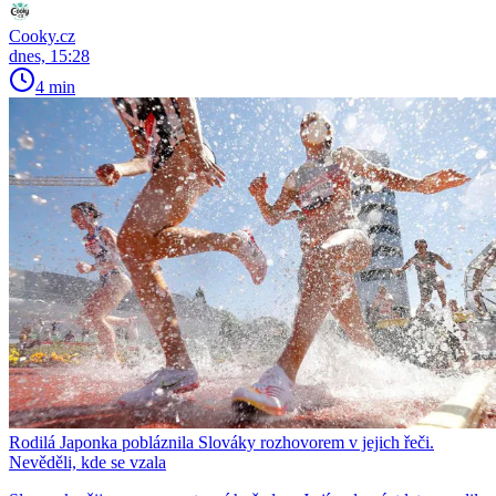
Cooky.cz
dnes, 15:28
4 min
Rodilá Japonka pobláznila Slováky rozhovorem v jejich řeči.
Nevěděli, kde se vzala