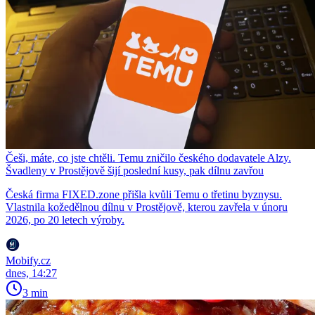
Češi, máte, co jste chtěli. Temu zničilo českého dodavatele Alzy.
Švadleny v Prostějově šijí poslední kusy, pak dílnu zavřou
Česká firma FIXED.zone přišla kvůli Temu o třetinu byznysu.
Vlastnila kožedělnou dílnu v Prostějově, kterou zavřela v únoru
2026, po 20 letech výroby.
Mobify.cz
dnes, 14:27
3 min