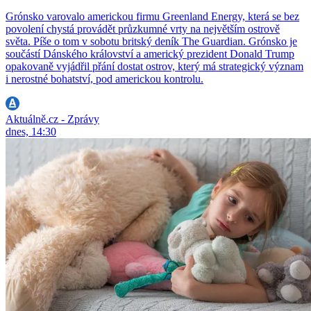
Grónsko varovalo americkou firmu Greenland Energy, která se bez
povolení chystá provádět průzkumné vrty na největším ostrově
světa. Píše o tom v sobotu britský deník The Guardian. Grónsko je
součástí Dánského království a americký prezident Donald Trump
opakovaně vyjádřil přání dostat ostrov, který má strategický význam
i nerostné bohatství, pod americkou kontrolu.
Aktuálně.cz - Zprávy
dnes, 14:30