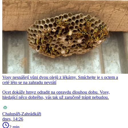
Vosy nesnášejí vůni dvou olejů z lékárny. Smíchejte je s octem a
celé léto se na zahradu nevrátí
Ocet dokáže hmyz odradit na opravdu dlouhou dobu. Vosy,
hledající něco dobrého, vás tak už zaručeně trápit nebudou.
Chalupáři-Zahrádkáři
dnes, 14:26
2 min