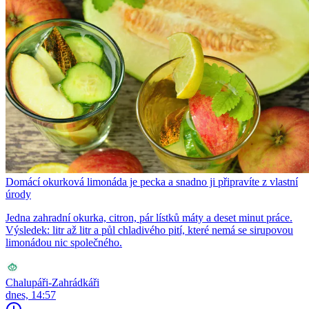
Domácí okurková limonáda je pecka a snadno ji připravíte z vlastní
úrody
Jedna zahradní okurka, citron, pár lístků máty a deset minut práce.
Výsledek: litr až litr a půl chladivého pití, které nemá se sirupovou
limonádou nic společného.
Chalupáři-Zahrádkáři
dnes, 14:57