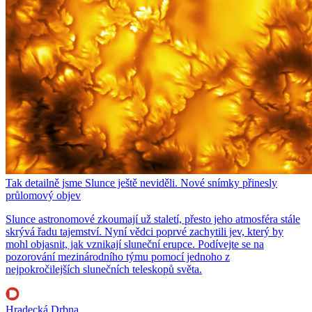
Tak detailně jsme Slunce ještě neviděli. Nové snímky přinesly
průlomový objev
Slunce astronomové zkoumají už staletí, přesto jeho atmosféra stále
skrývá řadu tajemství. Nyní vědci poprvé zachytili jev, který by
mohl objasnit, jak vznikají sluneční erupce. Podívejte se na
pozorování mezinárodního týmu pomocí jednoho z
nejpokročilejších slunečních teleskopů světa.
Hradecká Drbna