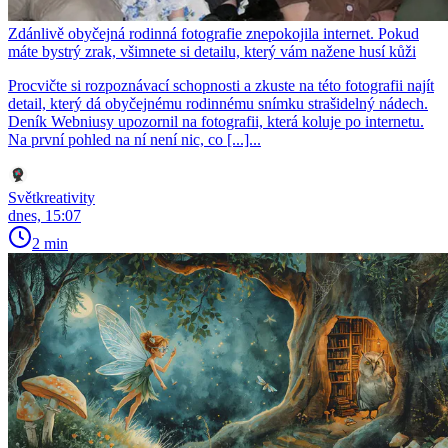
Zdánlivě obyčejná rodinná fotografie znepokojila internet. Pokud
máte bystrý zrak, všimnete si detailu, který vám nažene husí kůži
Procvičte si rozpoznávací schopnosti a zkuste na této fotografii najít
detail, který dá obyčejnému rodinnému snímku strašidelný nádech.
Deník Webniusy upozornil na fotografii, která koluje po internetu.
Na první pohled na ní není nic, co [...]...
Světkreativity
dnes, 15:07
2 min