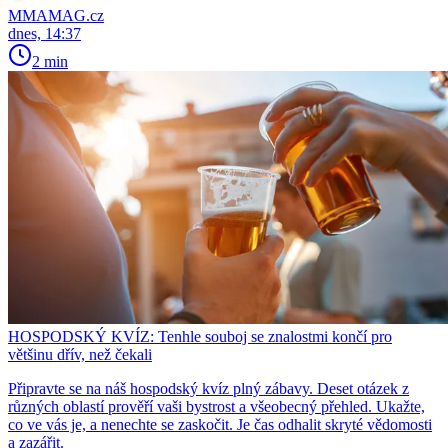
MMAMAG.cz
dnes, 14:37
2 min
HOSPODSKÝ KVÍZ: Tenhle souboj se znalostmi končí pro
většinu dřív, než čekali
Připravte se na náš hospodský kvíz plný zábavy. Deset otázek z
různých oblastí prověří vaši bystrost a všeobecný přehled. Ukažte,
co ve vás je, a nenechte se zaskočit. Je čas odhalit skryté vědomosti
a zazářit.