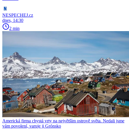
NESPECHEJ.cz
dnes, 14:30
2 min
Americká firma chystá vrty na největším ostrově světa. Nedali jsme
vám povolení, varuje ji Grónsko