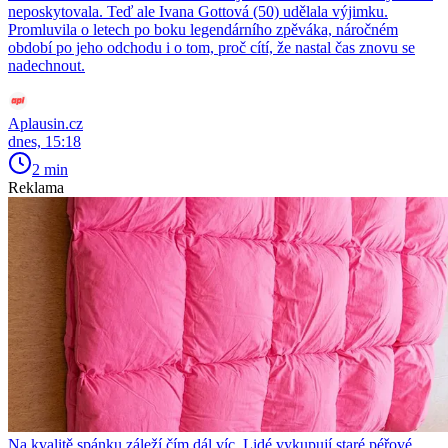
neposkytovala. Teď ale Ivana Gottová (50) udělala výjimku.
Promluvila o letech po boku legendárního zpěváka, náročném
období po jeho odchodu i o tom, proč cítí, že nastal čas znovu se
nadechnout.
Aplausin.cz
dnes, 15:18
2 min
Reklama
Na kvalitě spánku záleží čím dál víc. Lidé vykupují staré péřové