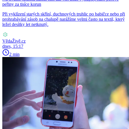
peřiny za tisíce korun
Při vyklízení starých skříní, duchnových truhlic po babičce nebo při
prohrabávání zásob na chalupě narážíme velmi často na textil, který
ležel desítky let netknutý.
VědaŽivě.cz
dnes, 15:17
2 min