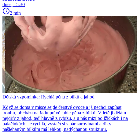
dnes, 15:30
2 min
Dětská vzpomínka: Rychlá pěna z bílků a jahod
Když se doma v misce sejde čerstvé ovoce a já nechci zapínat
troubu, přichází na řadu právě tahle pěna z bílků. V létě ji dělám
nejdřív z jahod, teď hlavně z rybízu, a u nás mizí po lžičkách i na
palačinkách. Je rychlá, vystačí si s pár surovinami a díky
našlehaným bílkům má lehkou, nadýchanou strukturu.