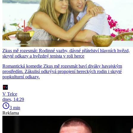
Zkus mě rozesmát: Rodinné vazby, dávné přátelství hlavních hvězd,
skryté odkazy a hvězdný tenista v roli herce
Romantická komedie Zkus mě rozesmát baví diváky havajským
prostředím. Zákulisí odkrývá propojení hereckých rodin i skryté
popkulturní odkazy.
V Telce
dnes, 14:29
3 min
Reklama