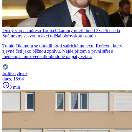
Drsný vtip na adresu Tomia Okamury udeřil hned 2x: Předseda
Sněmovny si svou reakcí udělal obrovskou ostudu
Tomio Okamura se ohradil proti satirickému textu Reflexu, který
zjevně četl jako běžnou zprávu. Nejde přitom o první střet s
médiem, s nímž vede dlouhodobě napjatý vztah.
In-lifestyle.cz
dnes, 15:04
3 min