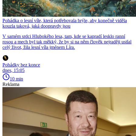
Pohádka o lesní víle, která potřebovala brýle, aby konečně viděla
kouzla taková, jaká doopravdy jsou
V samém srdci Hlubokého lesa, tam, kde se kapradí lesklo ranní
rosou a mech byl tak měkký, že by si na něm člověk nejraději ustlal
celý život, žila lesní víla jménem Líra.
Pohádky bez konce
dnes, 15:05
10 min
Reklama