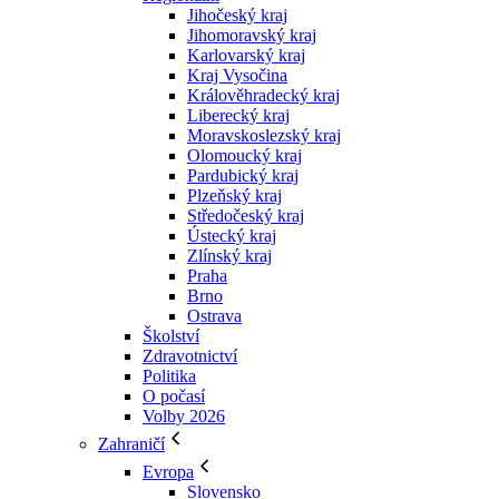
Jihočeský kraj
Jihomoravský kraj
Karlovarský kraj
Kraj Vysočina
Králověhradecký kraj
Liberecký kraj
Moravskoslezský kraj
Olomoucký kraj
Pardubický kraj
Plzeňský kraj
Středočeský kraj
Ústecký kraj
Zlínský kraj
Praha
Brno
Ostrava
Školství
Zdravotnictví
Politika
O počasí
Volby 2026
Zahraničí
Evropa
Slovensko