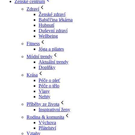
Ženské centrum
Zdraví
Ženské zdraví
Babiččina lékárna
Hubnutí
Duševní zdraví
Wellbeing
Fitness
Jóga a pilates
Módní trendy
Aktuální trendy
Doplňky
Krása
Péče o pleť
Péče o tělo
Vlasy
Nehty
Příběhy ze života
Inspirativní ženy
Rodina & komunita
Výchova
Přátelství
Vztahy