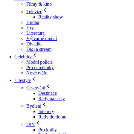
Filmy & kino
Televize
Reality show
Hudba
Hry
Literatura
Výtvarné umění
Divadlo
Digi a stream
Celebrity
Módní policie
Pro pamětníky
Nové tváře
Lifestyle
Cestování
Destinace
Rady na cesty
Bydlení
Interiery
Rady do domu
DIY
Pro kutily