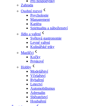
Pro hospodyňky
Zahrada
Osobní rozvoj
Psychologie
Management
Kariéra
Spiritualita a náboženství
Jídlo a vaření
Světová gastronomie
Levné vaření
Kulinářské triky
Mazlíčci
Kočky
Pejskové
Hobby
Modelářství
Včelařství
Rybaření
Letectví
Automobilismus
Adrenalin
Sběratelství
Houbaření