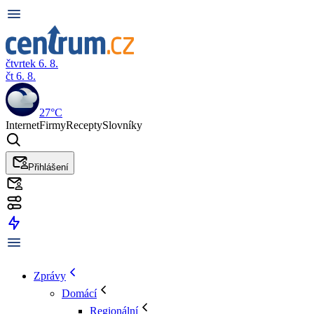
čtvrtek 6. 8.
čt 6. 8.
27°C
Internet
Firmy
Recepty
Slovníky
Přihlášení
Zprávy
Domácí
Regionální