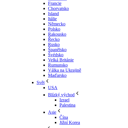
Francie
Chorvatsko
Island
Itálie
Německo
Polsko
Rakousko
Řecko
Rusko
Španělsko
Švédsko
Velká Británie
Rumunsko
Válka na Ukrajině
Maďarsko
Svět
USA
Blízký východ
Izrael
Palestina
Asie
Čína
Jižní Korea