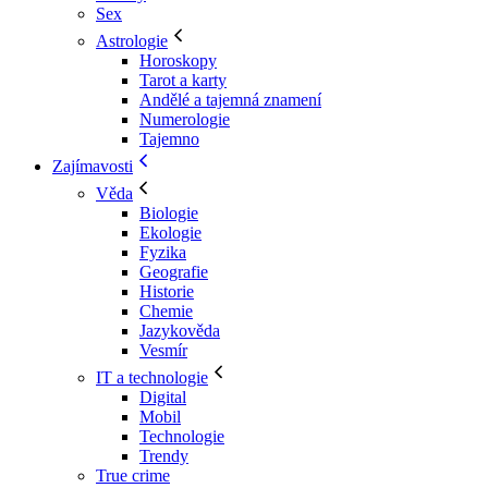
Sex
Astrologie
Horoskopy
Tarot a karty
Andělé a tajemná znamení
Numerologie
Tajemno
Zajímavosti
Věda
Biologie
Ekologie
Fyzika
Geografie
Historie
Chemie
Jazykověda
Vesmír
IT a technologie
Digital
Mobil
Technologie
Trendy
True crime