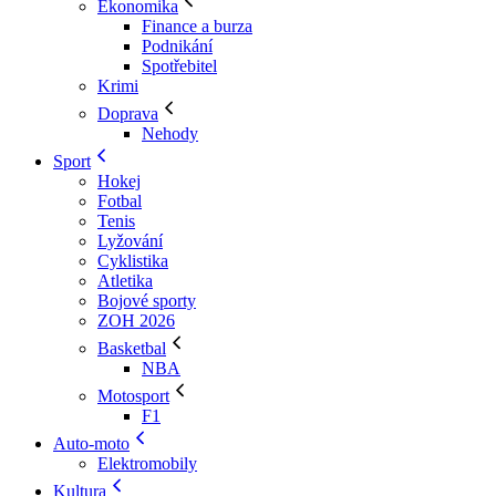
Ekonomika
Finance a burza
Podnikání
Spotřebitel
Krimi
Doprava
Nehody
Sport
Hokej
Fotbal
Tenis
Lyžování
Cyklistika
Atletika
Bojové sporty
ZOH 2026
Basketbal
NBA
Motosport
F1
Auto-moto
Elektromobily
Kultura