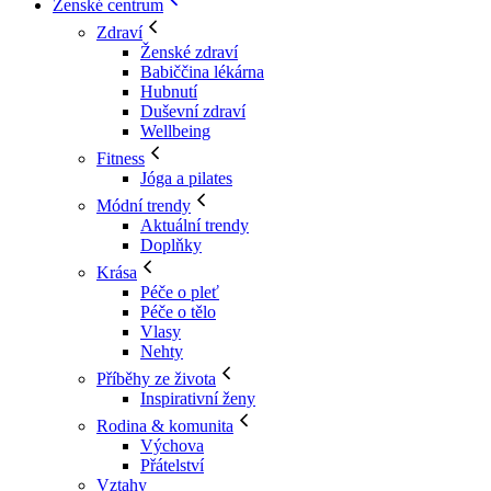
Ženské centrum
Zdraví
Ženské zdraví
Babiččina lékárna
Hubnutí
Duševní zdraví
Wellbeing
Fitness
Jóga a pilates
Módní trendy
Aktuální trendy
Doplňky
Krása
Péče o pleť
Péče o tělo
Vlasy
Nehty
Příběhy ze života
Inspirativní ženy
Rodina & komunita
Výchova
Přátelství
Vztahy