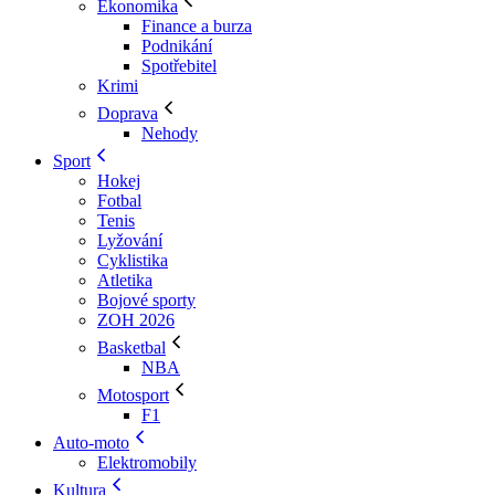
Ekonomika
Finance a burza
Podnikání
Spotřebitel
Krimi
Doprava
Nehody
Sport
Hokej
Fotbal
Tenis
Lyžování
Cyklistika
Atletika
Bojové sporty
ZOH 2026
Basketbal
NBA
Motosport
F1
Auto-moto
Elektromobily
Kultura