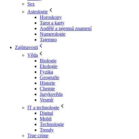
Sex
Astrologie
Horoskopy
Tarot a karty
Andělé a tajemná znamení
Numerologie
Tajemno
Zajímavosti
Věda
Biologie
Ekologie
Fyzika
Geografie
Historie
Chemie
Jazykověda
Vesmír
IT a technologie
Digital
Mobil
Technologie
Trendy
True crime