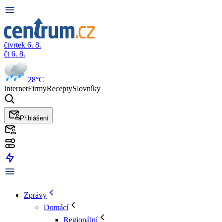
čtvrtek 6. 8.
čt 6. 8.
28°C
Internet
Firmy
Recepty
Slovníky
Přihlášení
Zprávy
Domácí
Regionální