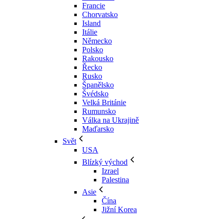
Francie
Chorvatsko
Island
Itálie
Německo
Polsko
Rakousko
Řecko
Rusko
Španělsko
Švédsko
Velká Británie
Rumunsko
Válka na Ukrajině
Maďarsko
Svět
USA
Blízký východ
Izrael
Palestina
Asie
Čína
Jižní Korea