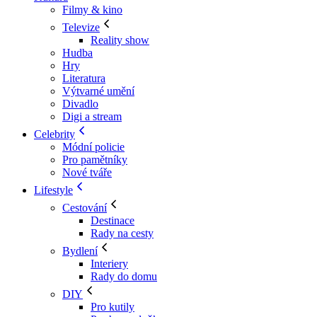
Filmy & kino
Televize
Reality show
Hudba
Hry
Literatura
Výtvarné umění
Divadlo
Digi a stream
Celebrity
Módní policie
Pro pamětníky
Nové tváře
Lifestyle
Cestování
Destinace
Rady na cesty
Bydlení
Interiery
Rady do domu
DIY
Pro kutily