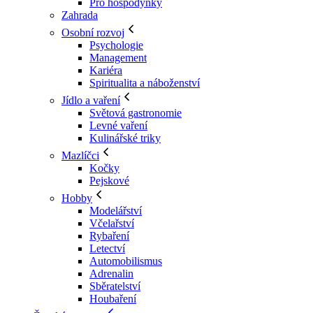
Pro hospodyňky
Zahrada
Osobní rozvoj
Psychologie
Management
Kariéra
Spiritualita a náboženství
Jídlo a vaření
Světová gastronomie
Levné vaření
Kulinářské triky
Mazlíčci
Kočky
Pejskové
Hobby
Modelářství
Včelařství
Rybaření
Letectví
Automobilismus
Adrenalin
Sběratelství
Houbaření