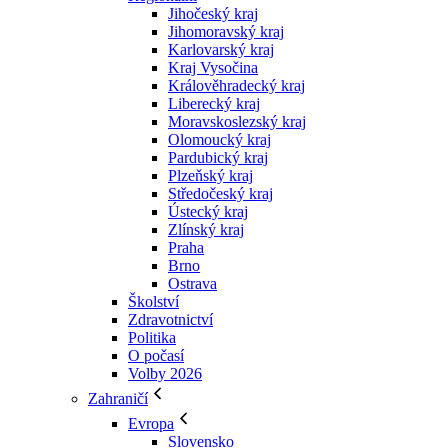
Jihočeský kraj
Jihomoravský kraj
Karlovarský kraj
Kraj Vysočina
Králověhradecký kraj
Liberecký kraj
Moravskoslezský kraj
Olomoucký kraj
Pardubický kraj
Plzeňský kraj
Středočeský kraj
Ústecký kraj
Zlínský kraj
Praha
Brno
Ostrava
Školství
Zdravotnictví
Politika
O počasí
Volby 2026
Zahraničí
Evropa
Slovensko