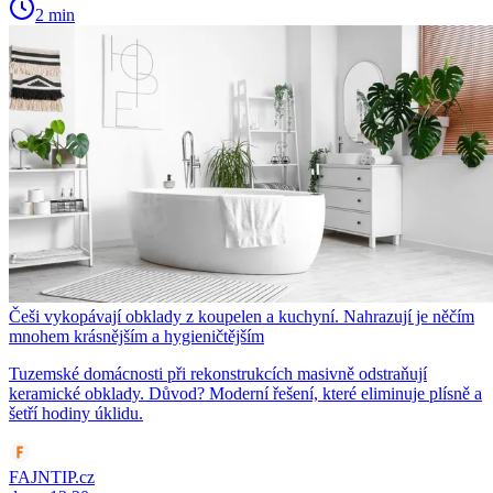
2 min
Češi vykopávají obklady z koupelen a kuchyní. Nahrazují je něčím
mnohem krásnějším a hygieničtějším
Tuzemské domácnosti při rekonstrukcích masivně odstraňují
keramické obklady. Důvod? Moderní řešení, které eliminuje plísně a
šetří hodiny úklidu.
FAJNTIP.cz