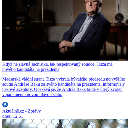
Když ne slavná šachistka, tak respektovaný soudce. Tisza má
nového kandidáta na prezidenta
Maďarská vládní strana Tisza vybrala bývalého předsedu nejvyššího
soudu Andráse Baku za svého kandidáta na prezidenta, informovaly
tiskové agentury. Očekává se, že András Baka bude v úterý zvolen
v parlamentu novou hlavou státu.
Aktuálně.cz - Zprávy
dnes, 12:51