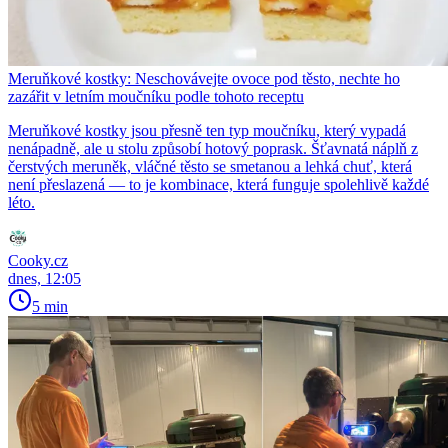
Meruňkové kostky: Neschovávejte ovoce pod těsto, nechte ho
zazářit v letním moučníku podle tohoto receptu
Meruňkové kostky jsou přesně ten typ moučníku, který vypadá
nenápadně, ale u stolu způsobí hotový poprask. Šťavnatá náplň z
čerstvých meruněk, vláčné těsto se smetanou a lehká chuť, která
není přeslazená — to je kombinace, která funguje spolehlivě každé
léto.
Cooky.cz
dnes, 12:05
5 min