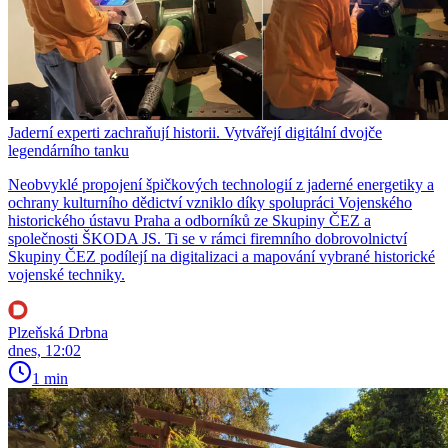
Jaderní experti zachraňují historii. Vytvářejí digitální dvojče
legendárního tanku
Neobvyklé propojení špičkových technologií z jaderné energetiky a
ochrany kulturního dědictví vzniklo díky spolupráci Vojenského
historického ústavu Praha a odborníků ze Skupiny ČEZ a
společnosti ŠKODA JS. Ti se v rámci firemního dobrovolnictví
Skupiny ČEZ podílejí na digitalizaci a mapování vybrané historické
vojenské techniky.
Plzeňská Drbna
dnes, 12:02
1 min