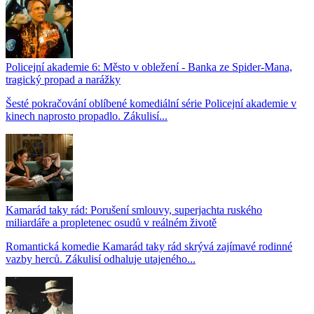
Policejní akademie 6: Město v obležení - Banka ze Spider-Mana,
tragický propad a narážky
Šesté pokračování oblíbené komediální série Policejní akademie v
kinech naprosto propadlo. Zákulisí...
Kamarád taky rád: Porušení smlouvy, superjachta ruského
miliardáře a propletenec osudů v reálném životě
Romantická komedie Kamarád taky rád skrývá zajímavé rodinné
vazby herců. Zákulisí odhaluje utajeného...