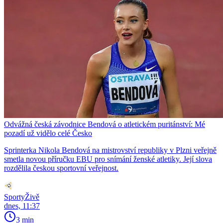
Odvážná česká závodnice Bendová o atletickém puritánství: Mé
pozadí už vidělo celé Česko
Sprinterka Nikola Bendová na mistrovství republiky v Plzni veřejně
smetla novou příručku EBU pro snímání ženské atletiky. Její slova
rozdělila českou sportovní veřejnost.
SportyŽivě
dnes, 11:37
3 min