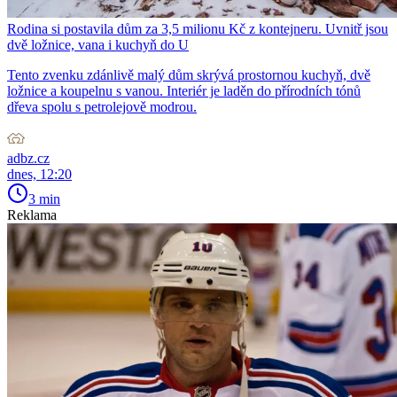
Rodina si postavila dům za 3,5 milionu Kč z kontejneru. Uvnitř jsou
dvě ložnice, vana i kuchyň do U
Tento zvenku zdánlivě malý dům skrývá prostornou kuchyň, dvě
ložnice a koupelnu s vanou. Interiér je laděn do přírodních tónů
dřeva spolu s petrolejově modrou.
adbz.cz
dnes, 12:20
3 min
Reklama