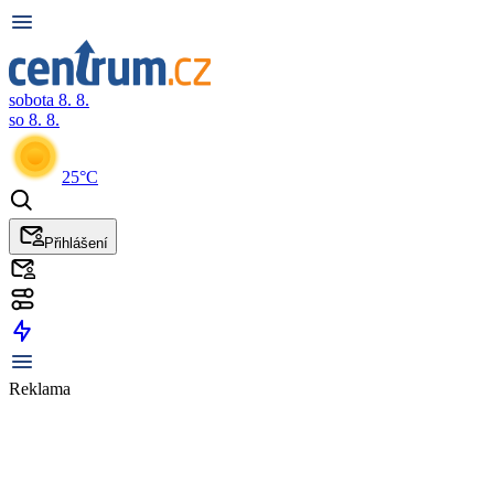
sobota 8. 8.
so 8. 8.
25°C
Přihlášení
Reklama