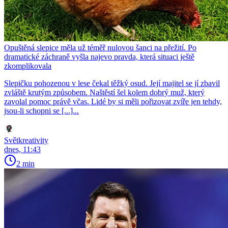
Opuštěná slepice měla už téměř nulovou šanci na přežití. Po
dramatické záchraně vyšla najevo pravda, která situaci ještě
zkomplikovala
Slepičku pohozenou v lese čekal těžký osud. Její majitel se jí zbavil
zvláště krutým způsobem. Naštěstí šel kolem dobrý muž, který
zavolal pomoc právě včas. Lidé by si měli pořizovat zvíře jen tehdy,
jsou-li schopni se [...]...
Světkreativity
dnes, 11:43
2 min