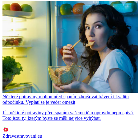
Některé potraviny mohou před spaním zhoršovat trávení i kvalitu
odpočinku. Vyplatí se je večer omezit
Jíst některé potraviny před spaním vašemu tělu opravdu neprospívá.
Toto jsou ty, kterým byste se měli nejvíce vyhýbat.
Zdravestravovani.eu