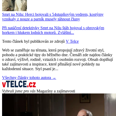
Smrt na Nilu: Herci bojovali s 54stupňovým vedrem, kostýmy
vznikaly z nouze a parník musely táhnout čluny
Při natáčení detektivky Smrt na Nilu štáb bojoval s obrovským
horkem i hlukem lodních motorů. Zvláštní...
Tento článek byl publikován ze zdrojů
V Telce
Web se zaměřuje na témata, která propojují zdravý životní styl,
pohodu a praktické tipy do běžného dne. Čtenáři zde najdou články
o zdraví, výživě, rodině, vztazích i osobním rozvoji. Obsah doplňují
také zajímavosti a inspirace, které přinášejí nové pohledy na
každodenní situace. Styl psaní je...
Všechny články tohoto autora →
Vybrali jsme pro vás
Magazíny a zajímavosti