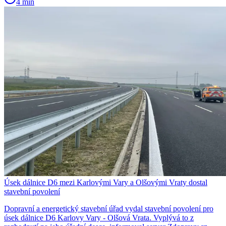
4 min
Úsek dálnice D6 mezi Karlovými Vary a Olšovými Vraty dostal
stavební povolení
Dopravní a energetický stavební úřad vydal stavební povolení pro
úsek dálnice D6 Karlovy Vary - Olšová Vrata. Vyplývá to z