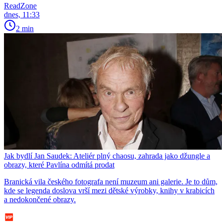
ReadZone
dnes, 11:33
2 min
Jak bydlí Jan Saudek: Ateliér plný chaosu, zahrada jako džungle a
obrazy, které Pavlína odmítá prodat
Branická vila českého fotografa není muzeum ani galerie. Je to dům,
kde se legenda doslova vrší mezi dětské výrobky, knihy v krabicích
a nedokončené obrazy.