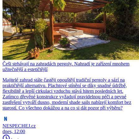
Češi strhávají na zahradách pergoly. Nahradí je zařízení mnohem
užitečnější a estetičtější
Majitelé zahrad stále častěji opouštějí tradiční pergoly a sází na
praktičtější alternativu. Plachtové stínění se díky snadné údržbě,
flexibilitě a lepší cirkulaci vzduchu stává hitem posledních let.
Zatímco dřevěné konstrukce vyžadují pravidelnou péči a pevné
zastřešení vytváří dusno, moderní shade sails nabízejí komfort bez
starostí. Co všechno dokážou a na co si dát pozor při výběru?
NESPECHEJ.cz
dnes, 12:00