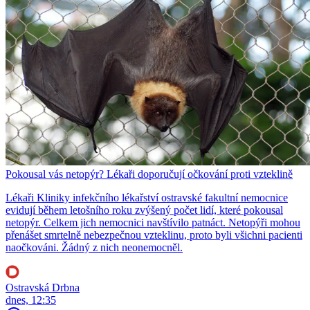
Pokousal vás netopýr? Lékaři doporučují očkování proti vzteklině
Lékaři Kliniky infekčního lékařství ostravské fakultní nemocnice
evidují během letošního roku zvýšený počet lidí, které pokousal
netopýr. Celkem jich nemocnici navštívilo patnáct. Netopýři mohou
přenášet smrtelně nebezpečnou vzteklinu, proto byli všichni pacienti
naočkováni. Žádný z nich neonemocněl.
Ostravská Drbna
dnes, 12:35