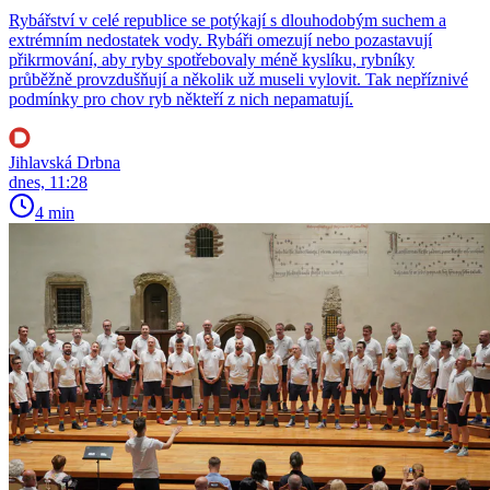
Rybářství v celé republice se potýkají s dlouhodobým suchem a
extrémním nedostatek vody. Rybáři omezují nebo pozastavují
přikrmování, aby ryby spotřebovaly méně kyslíku, rybníky
průběžně provzdušňují a několik už museli vylovit. Tak nepříznivé
podmínky pro chov ryb někteří z nich nepamatují.
Jihlavská Drbna
dnes, 11:28
4 min