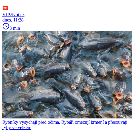
VIPživot.cz
dnes, 11:28
3 min
Rybníky vysychají před očima. Rybáři omezují krmení a přesouvají
ryby ve velkém