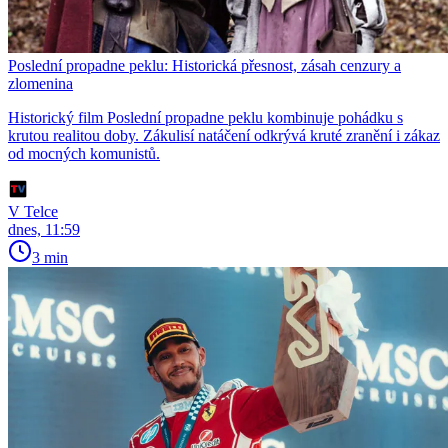
Poslední propadne peklu: Historická přesnost, zásah cenzury a
zlomenina
Historický film Poslední propadne peklu kombinuje pohádku s
krutou realitou doby. Zákulisí natáčení odkrývá kruté zranění i zákaz
od mocných komunistů.
V Telce
dnes, 11:59
3 min