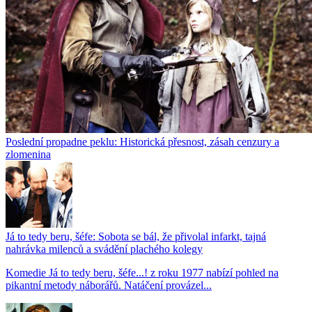
Poslední propadne peklu: Historická přesnost, zásah cenzury a
zlomenina
Já to tedy beru, šéfe: Sobota se bál, že přivolal infarkt, tajná
nahrávka milenců a svádění plachého kolegy
Komedie Já to tedy beru, šéfe...! z roku 1977 nabízí pohled na
pikantní metody náborářů. Natáčení provázel...