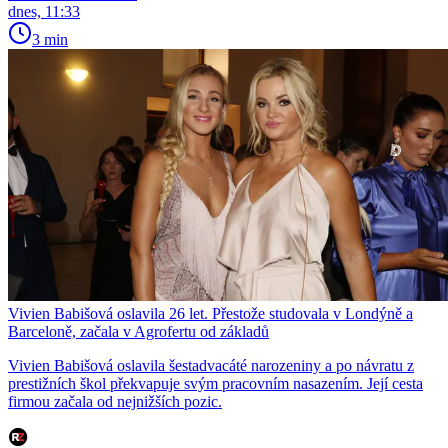
dnes, 11:33
3 min
Vivien Babišová oslavila 26 let. Přestože studovala v Londýně a
Barceloně, začala v Agrofertu od základů
Vivien Babišová oslavila šestadvacáté narozeniny a po návratu z
prestižních škol překvapuje svým pracovním nasazením. Její cesta
firmou začala od nejnižších pozic.