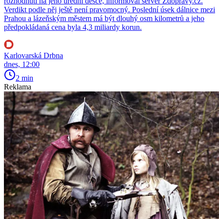
rozhodnutí na jeho úřední desce, informoval server Zdopravy.cz.
Verdikt podle něj ještě není pravomocný. Poslední úsek dálnice mezi
Prahou a lázeňským městem má být dlouhý osm kilometrů a jeho
předpokládaná cena byla 4,3 miliardy korun.
Karlovarská Drbna
dnes, 12:00
2 min
Reklama