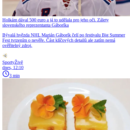
Holkám dával 500 euro a já to udělala pro jeho oči. Zálety
slovenského reprezentanta Gáboríka
Bývalá hvězda NHL Marián Gáborík čelí po festivalu Big Summer
Fest tvrzením o nevěře. Část klíčových detailů ale zatím nemá
ověřitelný zdroj.
SportyŽivě
dnes, 12:10
3 min