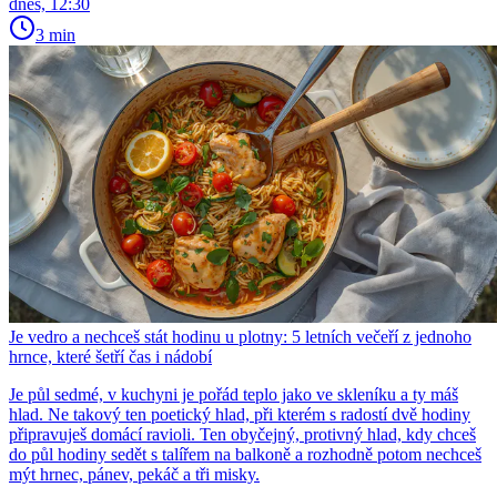
dnes, 12:30
3 min
Je vedro a nechceš stát hodinu u plotny: 5 letních večeří z jednoho
hrnce, které šetří čas i nádobí
Je půl sedmé, v kuchyni je pořád teplo jako ve skleníku a ty máš
hlad. Ne takový ten poetický hlad, při kterém s radostí dvě hodiny
připravuješ domácí ravioli. Ten obyčejný, protivný hlad, kdy chceš
do půl hodiny sedět s talířem na balkoně a rozhodně potom nechceš
mýt hrnec, pánev, pekáč a tři misky.