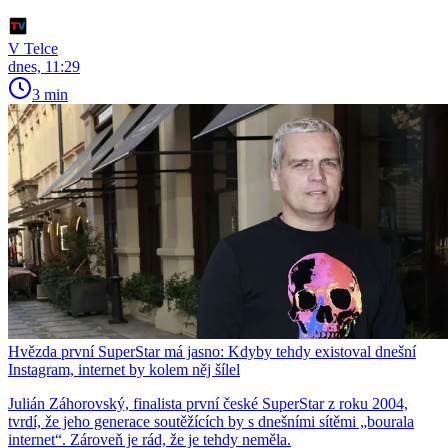
V Telce
dnes, 11:29
3 min
Hvězda první SuperStar má jasno: Kdyby tehdy existoval dnešní
Instagram, internet by kolem něj šílel
Julián Záhorovský, finalista první české SuperStar z roku 2004,
tvrdí, že jeho generace soutěžících by s dnešními sítěmi „bourala
internet“. Zároveň je rád, že je tehdy neměla.