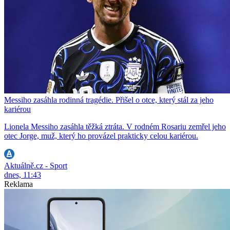
Messiho zasáhla rodinná tragédie. Přišel o otce, který stál za jeho
kariérou
Lionela Messiho zasáhla těžká ztráta. V rodném Rosariu zemřel jeho
otec Jorge, muž, který ho provázel prakticky celou kariérou.
Aktuálně.cz - Sport
dnes, 11:43
Reklama