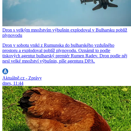
Dron s velkým množstvím výbušnin explodoval v Bulharsku poblíž
plynovodu
Dron v sobotu vnikl z Rumunska do bulharského vzdušného
prostoru a explodoval poblíž plynovodu. Oznámil to podle
tiskových agentur bulharský premiér Rumen Radev. Dron podle něj
nesl velké množství výbušnin, píše agentura DPA.
Aktuálně.cz - Zprávy
dnes, 11:44