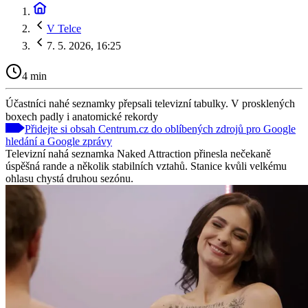
V Telce
7. 5. 2026, 16:25
4 min
Účastníci nahé seznamky přepsali televizní tabulky. V prosklených
boxech padly i anatomické rekordy
Přidejte si obsah Centrum.cz do oblíbených zdrojů pro Google
hledání a Google zprávy
Televizní nahá seznamka Naked Attraction přinesla nečekaně
úspěšná rande a několik stabilních vztahů. Stanice kvůli velkému
ohlasu chystá druhou sezónu.