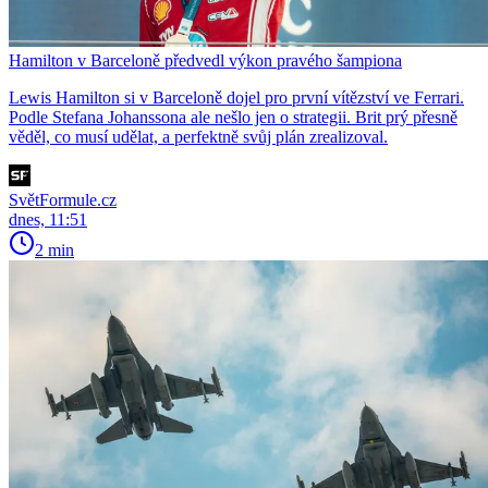
Hamilton v Barceloně předvedl výkon pravého šampiona
Lewis Hamilton si v Barceloně dojel pro první vítězství ve Ferrari.
Podle Stefana Johanssona ale nešlo jen o strategii. Brit prý přesně
věděl, co musí udělat, a perfektně svůj plán zrealizoval.
SvětFormule.cz
dnes, 11:51
2 min