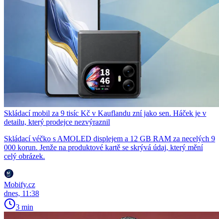
Skládací mobil za 9 tisíc Kč v Kauflandu zní jako sen. Háček je v
detailu, který prodejce nezvýraznil
Skládací véčko s AMOLED displejem a 12 GB RAM za necelých 9
000 korun. Jenže na produktové kartě se skrývá údaj, který mění
celý obrázek.
Mobify.cz
dnes, 11:38
3 min