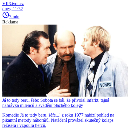
VIPživot.cz
dnes, 11:32
3 min
Reklama
Já to tedy beru, šéfe: Sobota se bál, že přivolal infarkt, tajná
nahrávka milenců a svádění plachého kolegy
Komedie Já to tedy beru, šéfe...! z roku 1977 nabízí pohled na
pikantní metody náborářů. Natáčení provázel skutečný kolaps
režiséra i vzpoura herců.