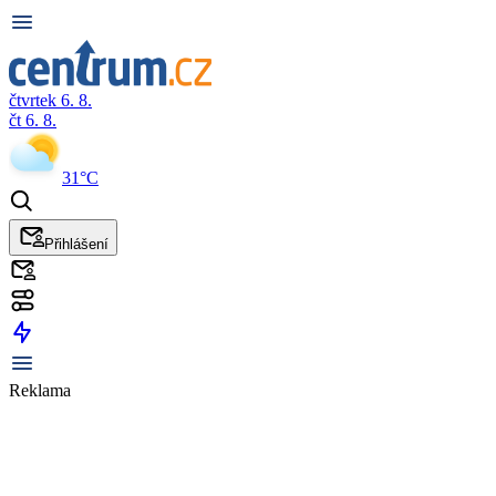
čtvrtek 6. 8.
čt 6. 8.
31°C
Přihlášení
Reklama