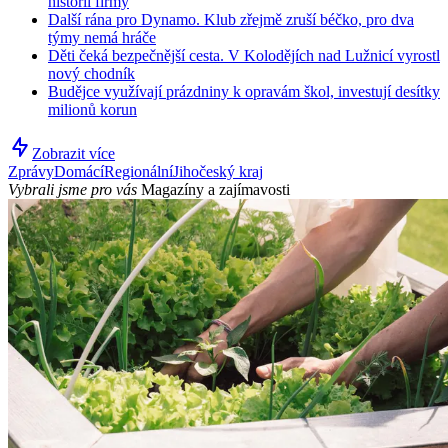
historii firmy
Další rána pro Dynamo. Klub zřejmě zruší béčko, pro dva
týmy nemá hráče
Děti čeká bezpečnější cesta. V Kolodějích nad Lužnicí vyrostl
nový chodník
Budějce využívají prázdniny k opravám škol, investují desítky
milionů korun
Zobrazit více
Zprávy
Domácí
Regionální
Jihočeský kraj
Vybrali jsme pro vás
Magazíny a zajímavosti