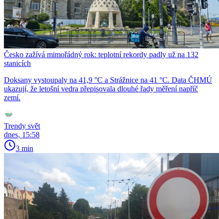
Česko zažívá mimořádný rok: teplotní rekordy padly už na 132
stanicích
Doksany vystoupaly na 41,9 °C a Strážnice na 41 °C. Data ČHMÚ
ukazují, že letošní vedra přepisovala dlouhé řady měření napříč
zemí.
Trendy svět
dnes, 15:58
3 min