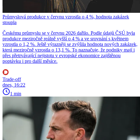
Průmyslová produkce v červnu vzrostla o 4 %, hodnota zakázek
stoupla
Českému průmyslu se v červnu 2026 dařilo. Podle údajů ČSÚ byla
produkce meziročně reálně vyšší o 4 % a ve srovnání s květnem
vzrostla o 1,2 %. Ještě výrazněji se zvýšila hodnota nových zakázek,
která meziročně vzrostla o 13,1 %. To naznačuje, že podniky mají i
přes přetrvávající nejistotu v evropské ekonomice zajištěnou
poptávku i pro další měsíce.
Trade-off
dnes, 16:22
1 min