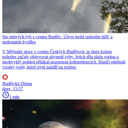
Sto mrtvých ryb v centru Budějc. Úhyn mohl způsobit déšť a
nedostatek kyslíku
V Mlýnské stoce v centru Českých Budějovic se dnes kolem
poledne začaly objevovat uhynulé ryby. Jejich těla plula vodou a
neobvyklý pohled přilákal pozornost kolemjdoucích. Hasiči odebrali
vzorky vody, které nyní zamíří na rozbor.
Budějcká Drbna
dnes, 15:57
1 min