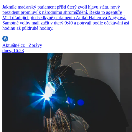
Jakmile maďarský parlament příští úterý zvolí hlavu státu, nový
prezident promluví k národnímu shromáždění. Řekla to agentuře
MTI úřadující předsedkyně parlamentu Anikó Hallerová Nagyová.
Samotné volby mají začít v úterý 9:40 a potrvají podle očekávání asi
hodinu až půldruhé hodiny.
Aktuálně.cz - Zprávy
dnes, 16:23