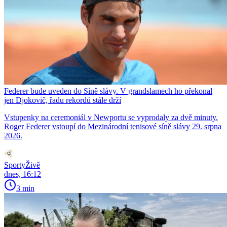
Federer bude uveden do Síně slávy. V grandslamech ho překonal
jen Djokovič, řadu rekordů stále drží
Vstupenky na ceremoniál v Newportu se vyprodaly za dvě minuty.
Roger Federer vstoupí do Mezinárodní tenisové síně slávy 29. srpna
2026.
SportyŽivě
dnes, 16:12
3 min