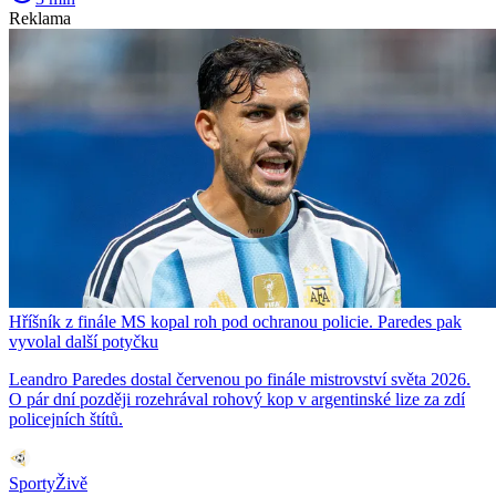
Reklama
Hříšník z finále MS kopal roh pod ochranou policie. Paredes pak
vyvolal další potyčku
Leandro Paredes dostal červenou po finále mistrovství světa 2026.
O pár dní později rozehrával rohový kop v argentinské lize za zdí
policejních štítů.
SportyŽivě