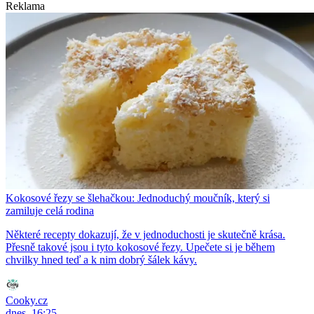
Reklama
Kokosové řezy se šlehačkou: Jednoduchý moučník, který si
zamiluje celá rodina
Některé recepty dokazují, že v jednoduchosti je skutečně krása.
Přesně takové jsou i tyto kokosové řezy. Upečete si je během
chvilky hned teď a k nim dobrý šálek kávy.
Cooky.cz
dnes, 16:25