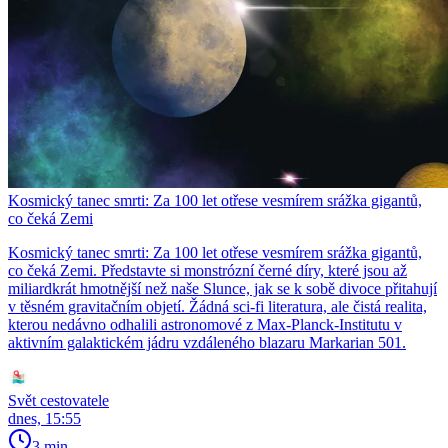
Kosmický tanec smrti: Za 100 let otřese vesmírem srážka gigantů,
co čeká Zemi
Kosmický tanec smrti: Za 100 let otřese vesmírem srážka gigantů,
co čeká Zemi. Představte si monstrózní černé díry, které jsou až
miliardkrát hmotnější než naše Slunce, jak se k sobě divoce přitahují
v těsném gravitačním objetí. Žádná sci-fi literatura, ale čistá realita,
kterou nedávno odhalili astronomové z Max-Planck-Institutu v
aktivním galaktickém jádru vzdáleného blazaru Markarian 501.
Svět cestovatele
dnes, 15:55
3 min