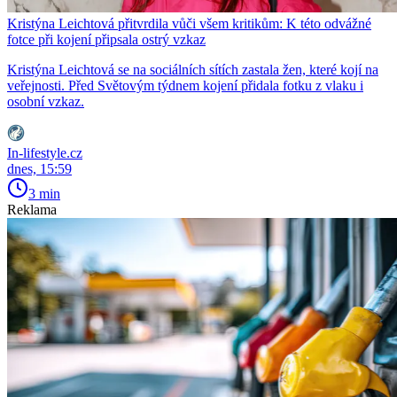
Kristýna Leichtová přitvrdila vůči všem kritikům: K této odvážné
fotce při kojení připsala ostrý vzkaz
Kristýna Leichtová se na sociálních sítích zastala žen, které kojí na
veřejnosti. Před Světovým týdnem kojení přidala fotku z vlaku i
osobní vzkaz.
In-lifestyle.cz
dnes, 15:59
3 min
Reklama