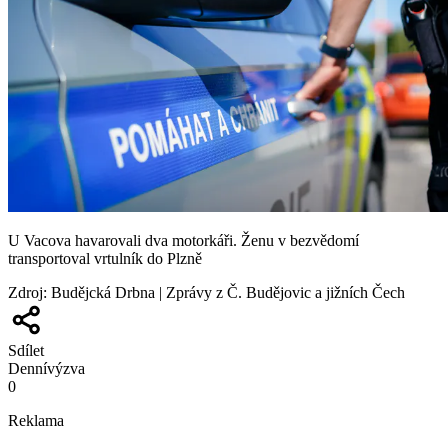
U Vacova havarovali dva motorkáři. Ženu v bezvědomí
transportoval vrtulník do Plzně
Zdroj
:
Budějcká Drbna | Zprávy z Č. Budějovic a jižních Čech
Sdílet
Denní
výzva
0
Reklama