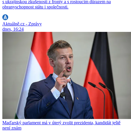
s ukrajinskou zkušeností z fronty a s rostoucím důrazem na
obranyschopnost státu i společnosti.
Aktuálně.cz - Zprávy
dnes, 16:24
Maďarský parlament má v úterý zvolit prezidenta, kandidát ještě
není znám