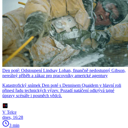
Den poté: Odstoupení Lindsay Lohan, finančně nedostupný Gibson,
nereálný příběh a zákaz pro pracovníky americké agentury
Katastrofický snímek Den poté s Dennisem Quaidem v hlavní roli
přinesl řadu technických výzev. Pozadí natáčení odkrývá tajné
úpravy scénáře i posměch vědců.
V Telce
dnes, 16:28
3 min