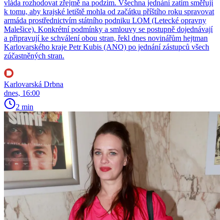
vláda rozhodovat zřejmě na podzim. Všechna jednání zatím směřují
k tomu, aby krajské letiště mohla od začátku příštího roku spravovat
armáda prostřednictvím státního podniku LOM (Letecké opravny
Malešice). Konkrétní podmínky a smlouvy se postupně dojednávají
a připravují ke schválení obou stran, řekl dnes novinářům hejtman
Karlovarského kraje Petr Kubis (ANO) po jednání zástupců všech
zúčastněných stran.
Karlovarská Drbna
dnes, 16:00
2 min