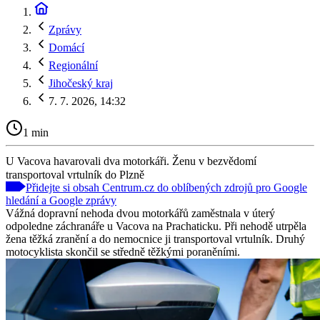
Zprávy
Domácí
Regionální
Jihočeský kraj
7. 7. 2026, 14:32
1 min
U Vacova havarovali dva motorkáři. Ženu v bezvědomí
transportoval vrtulník do Plzně
Přidejte si obsah Centrum.cz do oblíbených zdrojů pro Google
hledání a Google zprávy
Vážná dopravní nehoda dvou motorkářů zaměstnala v úterý
odpoledne záchranáře u Vacova na Prachaticku. Při nehodě utrpěla
žena těžká zranění a do nemocnice ji transportoval vrtulník. Druhý
motocyklista skončil se středně těžkými poraněními.