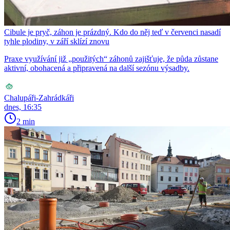
Cibule je pryč, záhon je prázdný. Kdo do něj teď v červenci nasadí
tyhle plodiny, v září sklízí znovu
Praxe využívání již „použitých“ záhonů zajišťuje, že půda zůstane
aktivní, obohacená a připravená na další sezónu výsadby.
Chalupáři-Zahrádkáři
dnes, 16:35
2 min