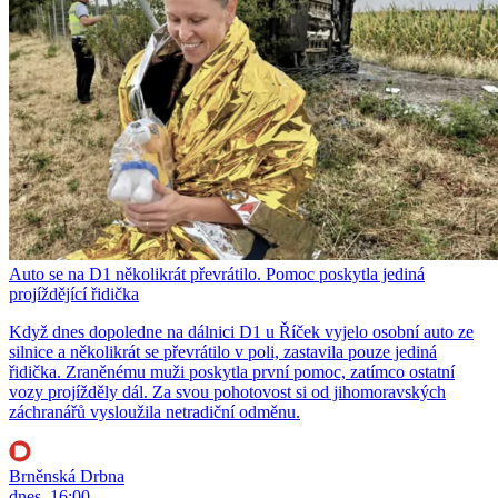
Auto se na D1 několikrát převrátilo. Pomoc poskytla jediná
projíždějící řidička
Když dnes dopoledne na dálnici D1 u Říček vyjelo osobní auto ze
silnice a několikrát se převrátilo v poli, zastavila pouze jediná
řidička. Zraněnému muži poskytla první pomoc, zatímco ostatní
vozy projížděly dál. Za svou pohotovost si od jihomoravských
záchranářů vysloužila netradiční odměnu.
Brněnská Drbna
dnes, 16:00