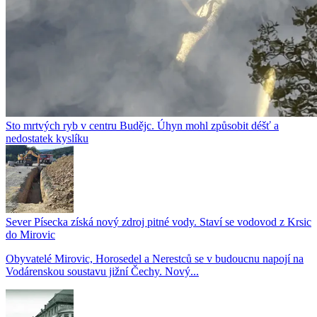
Sto mrtvých ryb v centru Budějc. Úhyn mohl způsobit déšť a
nedostatek kyslíku
Sever Písecka získá nový zdroj pitné vody. Staví se vodovod z Krsic
do Mirovic
Obyvatelé Mirovic, Horosedel a Nerestců se v budoucnu napojí na
Vodárenskou soustavu jižní Čechy. Nový...