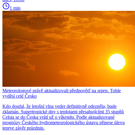
1 min
Meteorologové právě aktualizovali předpověď na srpen. Tohle
vyděsí celé Česko
Kdo doufal, že letošní vlna veder definitivně odezněla, bude
zklamán. Supertropické dny s teplotami přesahujícími 35 stupňů
Celsia se do Česka vrátí už o víkendu. Podle aktualizované
prognózy Českého hydrometeorologického ústavu přinese úlevu
teprve závěr prázdnin.