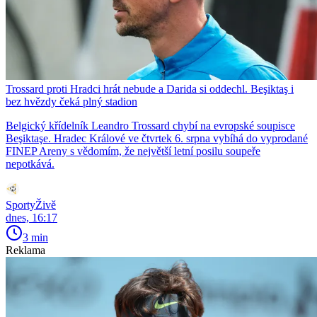
Trossard proti Hradci hrát nebude a Darida si oddechl. Beşiktaş i
bez hvězdy čeká plný stadion
Belgický křídelník Leandro Trossard chybí na evropské soupisce
Beşiktaşe. Hradec Králové ve čtvrtek 6. srpna vybíhá do vyprodané
FINEP Areny s vědomím, že největší letní posilu soupeře
nepotkává.
SportyŽivě
dnes, 16:17
3 min
Reklama