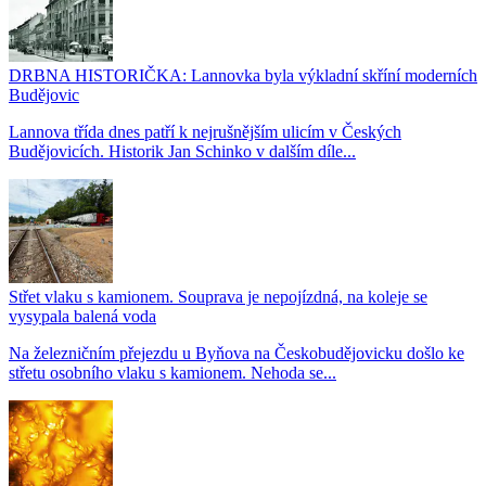
DRBNA HISTORIČKA: Lannovka byla výkladní skříní moderních
Budějovic
Lannova třída dnes patří k nejrušnějším ulicím v Českých
Budějovicích. Historik Jan Schinko v dalším díle...
Střet vlaku s kamionem. Souprava je nepojízdná, na koleje se
vysypala balená voda
Na železničním přejezdu u Byňova na Českobudějovicku došlo ke
střetu osobního vlaku s kamionem. Nehoda se...