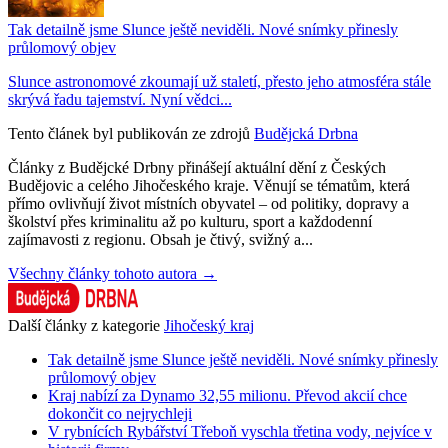
Tak detailně jsme Slunce ještě neviděli. Nové snímky přinesly
průlomový objev
Slunce astronomové zkoumají už staletí, přesto jeho atmosféra stále
skrývá řadu tajemství. Nyní vědci...
Tento článek byl publikován ze zdrojů
Budějcká Drbna
Články z Budějcké Drbny přinášejí aktuální dění z Českých
Budějovic a celého Jihočeského kraje. Věnují se tématům, která
přímo ovlivňují život místních obyvatel – od politiky, dopravy a
školství přes kriminalitu až po kulturu, sport a každodenní
zajímavosti z regionu. Obsah je čtivý, svižný a...
Všechny články tohoto autora →
Další články z kategorie
Jihočeský kraj
Tak detailně jsme Slunce ještě neviděli. Nové snímky přinesly
průlomový objev
Kraj nabízí za Dynamo 32,55 milionu. Převod akcií chce
dokončit co nejrychleji
V rybnících Rybářství Třeboň vyschla třetina vody, nejvíce v