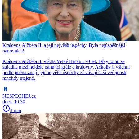
Královna Alžběta II. a její největší úspěchy. Byla nejúspěšnější
panovnicí?
Královna Alžběta II. vládla Velké Británii 70 let. Díky tomu se
zařadila mezi nejdéle panující krále a královny. Ačkoliv ji všichni
podle jména znají, její největší úspěchy zůstávají širší veřejnosti
mnohdy utajené.
NESPECHEJ.cz
dnes, 16:30
3 min