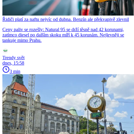
Řidiči platí za naftu nejvíc od dubna. Benzín ale překvapivě zlevnil
Ceny paliv se rozešly: Natural 95 se drží těsně nad 42 korunami,
zatímco diesel po dalším skoku míří k 45 korunám. Nejlevněji se
tankuje mimo Prahu.
Trendy svět
dnes, 15:58
3 min