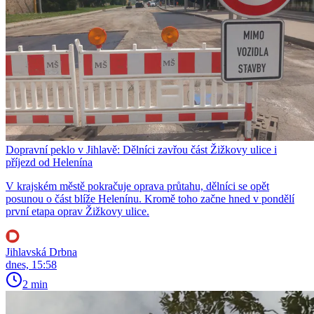
Dopravní peklo v Jihlavě: Dělníci zavřou část Žižkovy ulice i
příjezd od Helenína
V krajském městě pokračuje oprava průtahu, dělníci se opět
posunou o část blíže Helenínu. Kromě toho začne hned v pondělí
první etapa oprav Žižkovy ulice.
Jihlavská Drbna
dnes, 15:58
2 min