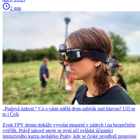
2 min
„Pudová úzkost.“ Co s vámi udělá dron-zabiják nad hlavou? Učí se
to i Češi
Zvuk FPV dronu dokáže vyvolat mrazení v zádech i na bezpečném
cvičišti. Právě takové stroje se nyní učí ovládat účastníci
intenzivního kurzu nedaleko Prahy, kde se české prostředí propojuje