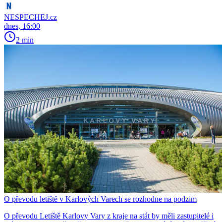
NESPECHEJ.cz
dnes, 16:00
2 min
O převodu letiště v Karlových Varech se rozhodne na podzim
O převodu Letiště Karlovy Vary z kraje na stát by měli zastupitelé i