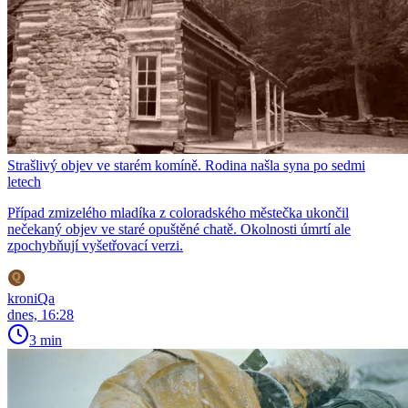
Strašlivý objev ve starém komíně. Rodina našla syna po sedmi
letech
Případ zmizelého mladíka z coloradského městečka ukončil
nečekaný objev ve staré opuštěné chatě. Okolnosti úmrtí ale
zpochybňují vyšetřovací verzi.
kroniQa
dnes, 16:28
3 min