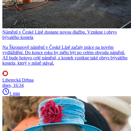
Náměstí v České Lípě dostane novou dlažbu. Vznikne i obrys
bývalého kostela
Na Škroupově náměstí v České Lípě začaly práce na novém
vydláždění. Do konce roku by mělo být po celém obvodu náměstí.
Až bude hotovo celé náměstí, z kostek vznikne také obrys bývalého
kostela, který v místě stával.
Liberecká Drbna
dnes, 16:34
1 min