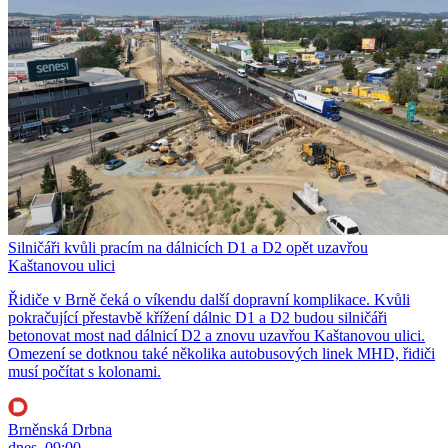
Silničáři kvůli pracím na dálnicích D1 a D2 opět uzavřou
Kaštanovou ulici
Řidiče v Brně čeká o víkendu další dopravní komplikace. Kvůli
pokračující přestavbě křížení dálnic D1 a D2 budou silničáři
betonovat most nad dálnicí D2 a znovu uzavřou Kaštanovou ulici.
Omezení se dotknou také několika autobusových linek MHD, řidiči
musí počítat s kolonami.
Brněnská Drbna
dnes, 09:00