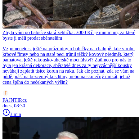
Zbyla vám po babičce stará žehlička. 3000 Kč je minimum, za které
byste ji měli prodat sběratelům
Vzpomenete si ještě na prázdniny u babičky na chalupě, kde v rohu
krbové římsy nebo na staré peci trůnil těžký kovový předmět, který
pamatoval ještě rakousko-uherské mocnářství? Zatímco pro nás to
byla jen krásná dekorace, sběratelé dnes za ty nejvzácnější kousky
neváhají zaplatit tisíce korun na ruku. Jak ale poznat, zda se vám na
půdě práší na bezcenný kus litiny, nebo na skutečný unikát, jehož
cena šplhá do nečekaných výšin?
FAJNTIP.cz
dnes, 08:30
3 min