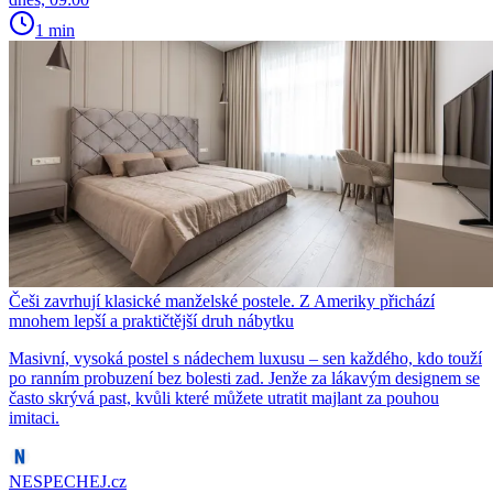
1 min
Češi zavrhují klasické manželské postele. Z Ameriky přichází
mnohem lepší a praktičtější druh nábytku
Masivní, vysoká postel s nádechem luxusu – sen každého, kdo touží
po ranním probuzení bez bolesti zad. Jenže za lákavým designem se
často skrývá past, kvůli které můžete utratit majlant za pouhou
imitaci.
NESPECHEJ.cz