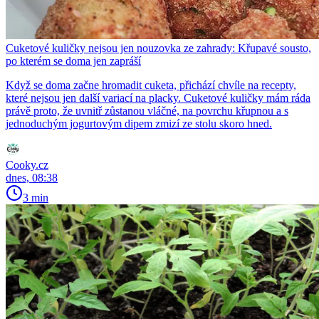
Cuketové kuličky nejsou jen nouzovka ze zahrady: Křupavé sousto,
po kterém se doma jen zapráší
Když se doma začne hromadit cuketa, přichází chvíle na recepty,
které nejsou jen další variací na placky. Cuketové kuličky mám ráda
právě proto, že uvnitř zůstanou vláčné, na povrchu křupnou a s
jednoduchým jogurtovým dipem zmizí ze stolu skoro hned.
Cooky.cz
dnes, 08:38
3 min