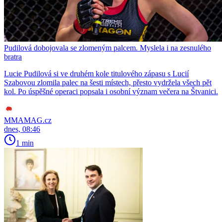
Pudilová dobojovala se zlomeným palcem. Myslela i na zesnulého
bratra
Lucie Pudilová si ve druhém kole titulového zápasu s Lucií
Szabovou zlomila palec na šesti místech, přesto vydržela všech pět
kol. Po úspěšné operaci popsala i osobní význam večera na Štvanici.
MMAMAG.cz
dnes, 08:46
1 min