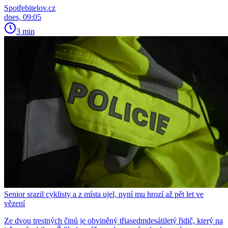
Spotřebitelov.cz
dnes, 09:05
3 min
Senior srazil cyklisty a z místa ujel, nyní mu hrozí až pět let ve
vězení
Ze dvou trestných činů je obviněný třiasedmdesátiletý řidič, který na