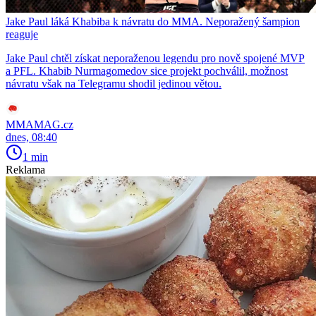
Jake Paul láká Khabiba k návratu do MMA. Neporažený šampion
reaguje
Jake Paul chtěl získat neporaženou legendu pro nově spojené MVP
a PFL. Khabib Nurmagomedov sice projekt pochválil, možnost
návratu však na Telegramu shodil jedinou větou.
MMAMAG.cz
dnes, 08:40
1 min
Reklama