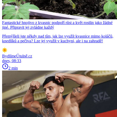
Fantastické hnojivo z kvasnic podpoří růst a květ rostlin jako žádné
jiné. Připravit jej zvládne každý
Přemýšleli jste někdy nad tím, jak lze využít kvasnice mimo koláčů,
knedlíků a pečiva? Lze jej využít v kuchyni, ale i na zahradě!
BydlímeÚtulně.cz
dnes, 08:33
2 min