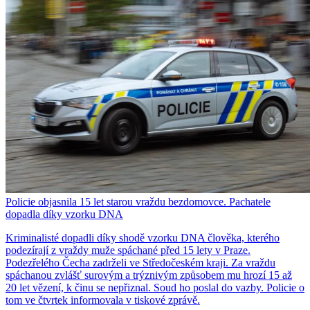
Policie objasnila 15 let starou vraždu bezdomovce. Pachatele
dopadla díky vzorku DNA
Kriminalisté dopadli díky shodě vzorku DNA člověka, kterého
podezírají z vraždy muže spáchané před 15 lety v Praze.
Podezřelého Čecha zadrželi ve Středočeském kraji. Za vraždu
spáchanou zvlášť surovým a trýznivým způsobem mu hrozí 15 až
20 let vězení, k činu se nepřiznal. Soud ho poslal do vazby. Policie o
tom ve čtvrtek informovala v tiskové zprávě.