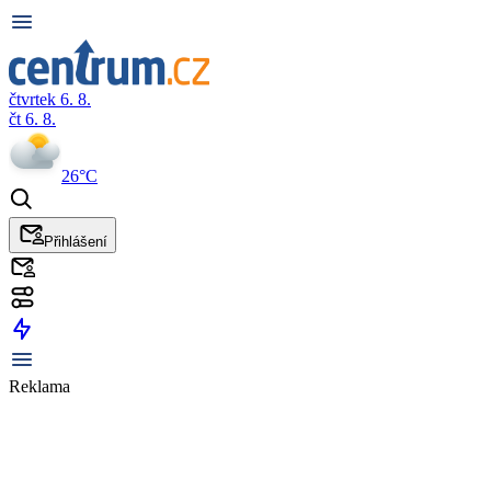
čtvrtek 6. 8.
čt 6. 8.
26°C
Přihlášení
Reklama