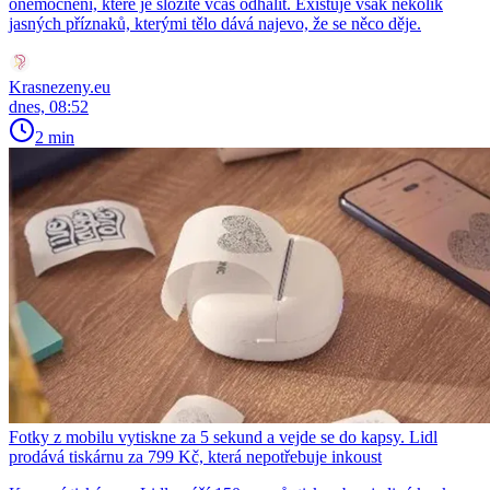
onemocnění, které je složité včas odhalit. Existuje však několik
jasných příznaků, kterými tělo dává najevo, že se něco děje.
Krasnezeny.eu
dnes, 08:52
2 min
Fotky z mobilu vytiskne za 5 sekund a vejde se do kapsy. Lidl
prodává tiskárnu za 799 Kč, která nepotřebuje inkoust