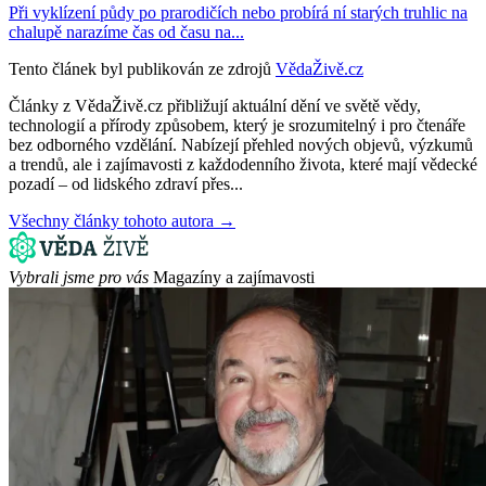
Při vyklízení půdy po prarodičích nebo probírá ní starých truhlic na
chalupě narazíme čas od času na...
Tento článek byl publikován ze zdrojů
VědaŽivě.cz
Články z VědaŽivě.cz přibližují aktuální dění ve světě vědy,
technologií a přírody způsobem, který je srozumitelný i pro čtenáře
bez odborného vzdělání. Nabízejí přehled nových objevů, výzkumů
a trendů, ale i zajímavosti z každodenního života, které mají vědecké
pozadí – od lidského zdraví přes...
Všechny články tohoto autora →
Vybrali jsme pro vás
Magazíny a zajímavosti