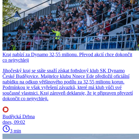
Kraj nabízí za Dynamo 32,55 milionu. Převod akcií chce dokončit
co nejrychleji
Jihočeský kraj se stále snaží získat fotbslový klub SK Dynamo
České Budějovice. Majitelce klubu Nnece Ede předložil oficiální
nabídku na odkup většinového podílu za 32,55 milionu korun.
Podmínkou je však vyřešení závazků, které má klub vůči své
současné vlastnici. Kraj zároveň deklaruje, že je připraven převzetí
dokončit co nejrychleji.
Budějcká Drbna
dnes, 09:02
3 min