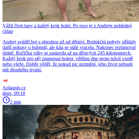
Vážil čtvrt tuny a každý krok bolel. Po roce je z Andreje pohledný
chlap
Andrej sváděl boj s obezitou už od dětství. Redukční pobyty střídaly
další pokusy o hubnutí, ale kila se stále vracela. Nakonec rezignoval
úplně. Ručička váhy se zastavila až na děsivých 245 kilogramech.
Každý krok pro něj znamenal bolest, většinu dne proto trávil vsedě
nebo vleže. Dobře věděl, že pokud nic nezmění, jeho život nebude
mít dlouhého trvání.
Aplausin.cz
dnes, 09:18
2 min