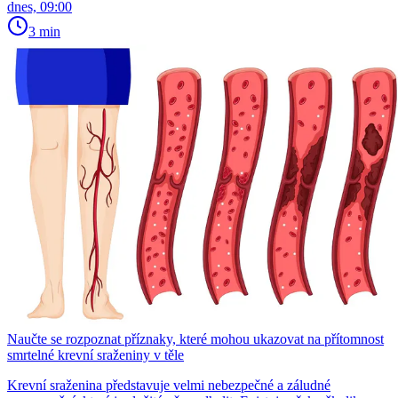
dnes, 09:00
3 min
Naučte se rozpoznat příznaky, které mohou ukazovat na přítomnost
smrtelné krevní sraženiny v těle
Krevní sraženina představuje velmi nebezpečné a záludné