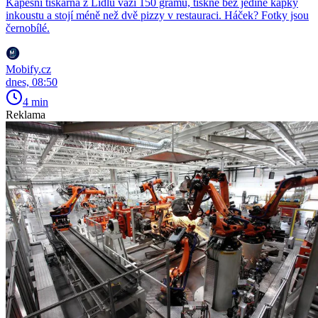
Kapesní tiskárna z Lidlu váží 150 gramů, tiskne bez jediné kapky
inkoustu a stojí méně než dvě pizzy v restauraci. Háček? Fotky jsou
černobílé.
Mobify.cz
dnes, 08:50
4 min
Reklama