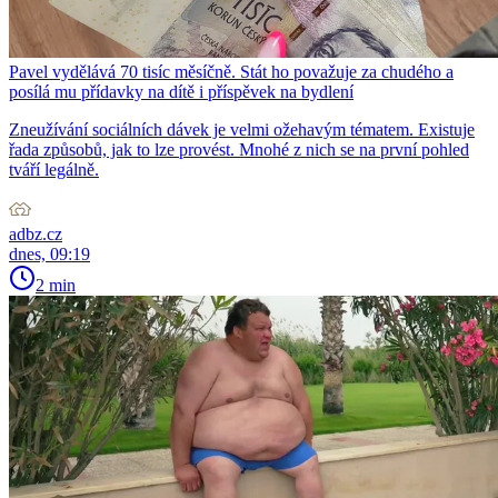
Pavel vydělává 70 tisíc měsíčně. Stát ho považuje za chudého a
posílá mu přídavky na dítě i příspěvek na bydlení
Zneužívání sociálních dávek je velmi ožehavým tématem. Existuje
řada způsobů, jak to lze provést. Mnohé z nich se na první pohled
tváří legálně.
adbz.cz
dnes, 09:19
2 min