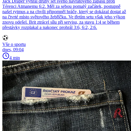
Jack Draper vyhrál druhý set svého návratového zápasu proti
Térenci Atmanemu 6:2. Měl za sebou pomalý začátek, postupně
našel rytmus a na chvíli připomněl hráče, který se dokázal dostat až
na čtvrté místo světového žebříčku. Ve třetím setu však jeho výkon
znovu odešel. Brit ztrácel sílu při servisu, za stavu 1:4 se během
přestávky rozplakal a nakonec prohrál 3:6, 6:2, 2:6.
Vše o sportu
dnes, 09:04
4 min