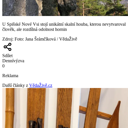
U Spišské Nové Vsi stojí unikátní skalní houba, kterou nevytvaroval
člověk, ale rozdílná odolnost hornin
Zdroj
:
Foto: Jana Šrámčíková / VědaŽivě
Sdílet
Denní
výzva
0
Reklama
Další články z
VědaŽivě.cz