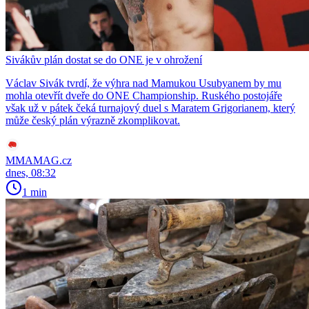
Sivákův plán dostat se do ONE je v ohrožení
Václav Sivák tvrdí, že výhra nad Mamukou Usubyanem by mu
mohla otevřít dveře do ONE Championship. Ruského postojáře
však už v pátek čeká turnajový duel s Maratem Grigorianem, který
může český plán výrazně zkomplikovat.
MMAMAG.cz
dnes, 08:32
1 min