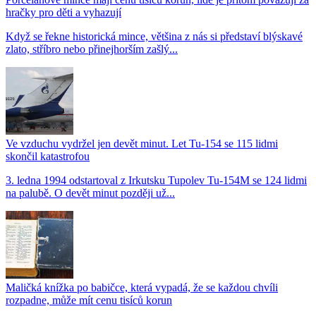
hračky pro děti a vyhazují
Když se řekne historická mince, většina z nás si představí blýskavé
zlato, stříbro nebo přinejhorším zašlý...
Ve vzduchu vydržel jen devět minut. Let Tu-154 se 115 lidmi
skončil katastrofou
3. ledna 1994 odstartoval z Irkutsku Tupolev Tu-154M se 124 lidmi
na palubě. O devět minut později už...
Maličká knížka po babičce, která vypadá, že se každou chvíli
rozpadne, může mít cenu tisíců korun