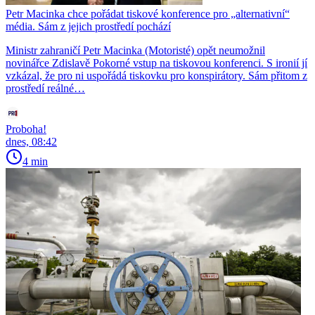
Petr Macinka chce pořádat tiskové konference pro „alternativní“
média. Sám z jejich prostředí pochází
Ministr zahraničí Petr Macinka (Motoristé) opět neumožnil
novinářce Zdislavě Pokorné vstup na tiskovou konferenci. S ironií jí
vzkázal, že pro ni uspořádá tiskovku pro konspirátory. Sám přitom z
prostředí reálné…
Proboha!
dnes, 08:42
4 min