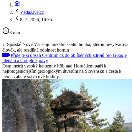
VědaŽivě.cz
8. 7. 2026, 16:35
3 min
U Spišské Nové Vsi stojí unikátní skalní houba, kterou nevytvaroval
člověk, ale rozdílná odolnost hornin
Přidejte si obsah Centrum.cz do oblíbených zdrojů pro Google
hledání a Google zprávy
Osm metrů vysoký kamenný hřib nad Hornádem patří k
nejfotogeničtějším geologickým útvarům na Slovensku a cesta k
němu zabere sotva dvě hodiny.