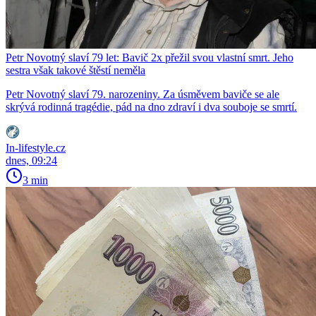
Petr Novotný slaví 79 let: Bavič 2x přežil svou vlastní smrt. Jeho
sestra však takové štěstí neměla
Petr Novotný slaví 79. narozeniny. Za úsměvem baviče se ale
skrývá rodinná tragédie, pád na dno zdraví i dva souboje se smrtí.
In-lifestyle.cz
dnes, 09:24
3 min