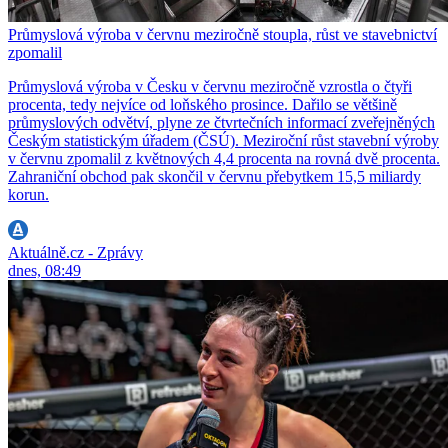
Průmyslová výroba v červnu meziročně stoupla, růst ve stavebnictví
zpomalil
Průmyslová výroba v Česku v červnu meziročně vzrostla o čtyři
procenta, tedy nejvíce od loňského prosince. Dařilo se většině
průmyslových odvětví, plyne ze čtvrtečních informací zveřejněných
Českým statistickým úřadem (ČSÚ). Meziroční růst stavební výroby
v červnu zpomalil z květnových 4,4 procenta na rovná dvě procenta.
Zahraniční obchod pak skončil v červnu přebytkem 15,5 miliardy
korun.
Aktuálně.cz - Zprávy
dnes, 08:49