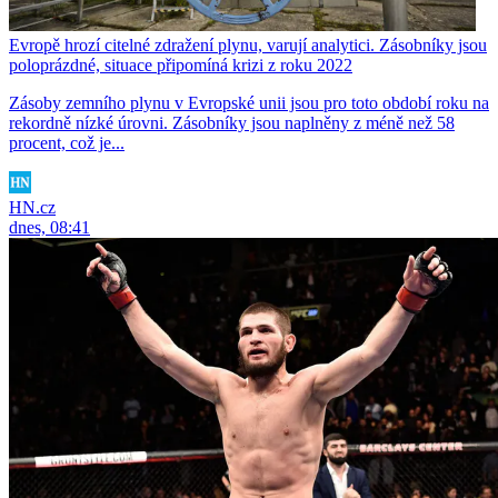
Evropě hrozí citelné zdražení plynu, varují analytici. Zásobníky jsou
poloprázdné, situace připomíná krizi z roku 2022
Zásoby zemního plynu v Evropské unii jsou pro toto období roku na
rekordně nízké úrovni. Zásobníky jsou naplněny z méně než 58
procent, což je...
HN.cz
dnes, 08:41