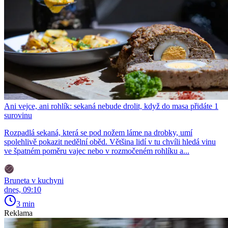
Ani vejce, ani rohlík: sekaná nebude drolit, když do masa přidáte 1
surovinu
Rozpadlá sekaná, která se pod nožem láme na drobky, umí
spolehlivě pokazit nedělní oběd. Většina lidí v tu chvíli hledá vinu
ve špatném poměru vajec nebo v rozmočeném rohlíku a...
Bruneta v kuchyni
dnes, 09:10
3 min
Reklama