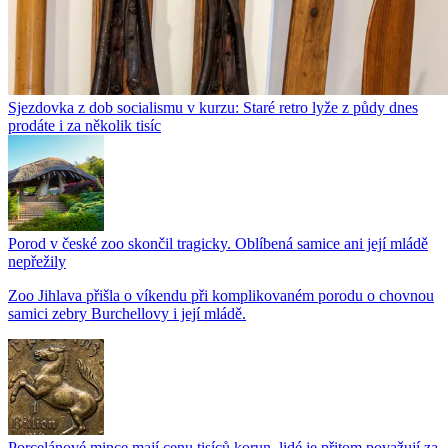
Sjezdovka z dob socialismu v kurzu: Staré retro lyže z půdy dnes
prodáte i za několik tisíc
Porod v české zoo skončil tragicky. Oblíbená samice ani její mládě
nepřežily
Zoo Jihlava přišla o víkendu při komplikovaném porodu o chovnou
samici zebry Burchellovy i její mládě.
Porcelánové mince mají cenu tisíců korun, lidé je přitom považují za