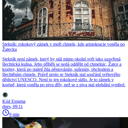
Stekník: rokokový zámek v moři chmele, kde aristokracie voněla po
Žatecku
Stekník není zámek, který by stál mimo okolní svět jako uzavřená
šlechtická kulisa. Jeho příběh se nedá oddělit od chmelnic, Žatce a
krajiny, která po staletí žila pěstováním, sušením, obchodem a
šlechtěním chmele. Právě proto se Stekník stal součástí světového
dědictví UNESCO. Není to jen rokokové sídlo. Je to zámek v
krajině, která voněla po pivu dřív, než se z piva stal globální symbol.
Kód Enigma
dnes, 09:11
9 min