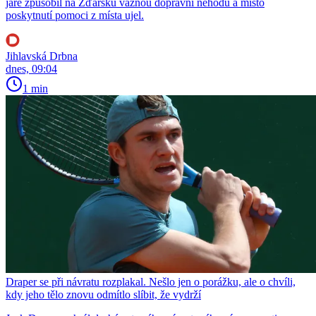
jaře způsobil na Žďársku vážnou dopravní nehodu a místo
poskytnutí pomoci z místa ujel.
Jihlavská Drbna
dnes, 09:04
1 min
Draper se při návratu rozplakal. Nešlo jen o porážku, ale o chvíli,
kdy jeho tělo znovu odmítlo slíbit, že vydrží