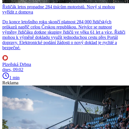
Řidičák letos propadne 284 tisícům motoristů. Nový si mohou
vyřídit z domova
Do konce letošního roku skončí platnost 284 000 řidičských
průkazů napříč celou Českou republikou. Nejvíce se nutnost
výměny řidičáku dotkne skupiny řidičů ve věku 61 let a více. Řidiči
mohou k výměně dokladu využít jednoduchou cestu přes Portál
dopravy. Elektronické podání žádosti o nový doklad je rychlé a
bezpečné.
Plzeňská Drbna
dnes, 09:02
1 min
Reklama