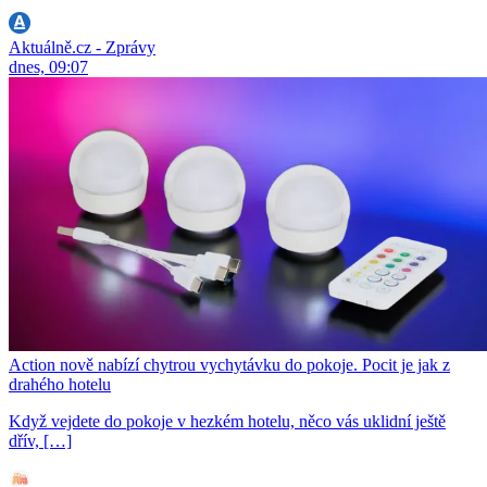
Aktuálně.cz - Zprávy
dnes, 09:07
Action nově nabízí chytrou vychytávku do pokoje. Pocit je jak z
drahého hotelu
Když vejdete do pokoje v hezkém hotelu, něco vás uklidní ještě
dřív, […]