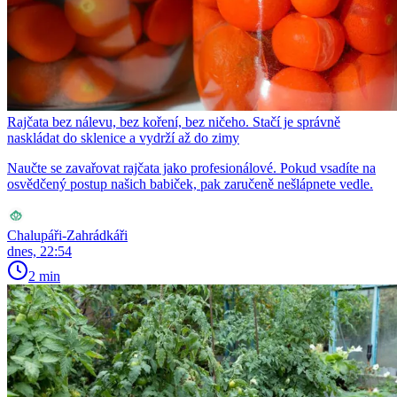
Rajčata bez nálevu, bez koření, bez ničeho. Stačí je správně
naskládat do sklenice a vydrží až do zimy
Naučte se zavařovat rajčata jako profesionálové. Pokud vsadíte na
osvědčený postup našich babiček, pak zaručeně nešlápnete vedle.
Chalupáři-Zahrádkáři
dnes, 22:54
2 min