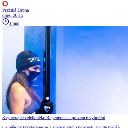
Pražská Drbna
dnes, 20:15
1 min
Kryoterapie celého těla: Regenerace a prevence vyhoření
Celotělová kryoterapie se z alternativního konceptu rychle mění v