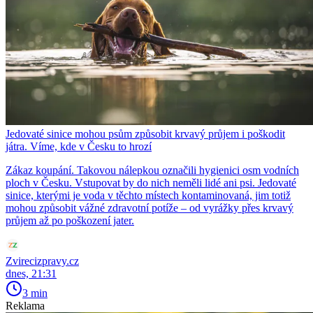
Jedovaté sinice mohou psům způsobit krvavý průjem i poškodit
játra. Víme, kde v Česku to hrozí
Zákaz koupání. Takovou nálepkou označili hygienici osm vodních
ploch v Česku. Vstupovat by do nich neměli lidé ani psi. Jedovaté
sinice, kterými je voda v těchto místech kontaminovaná, jim totiž
mohou způsobit vážné zdravotní potíže – od vyrážky přes krvavý
průjem až po poškození jater.
Zvirecizpravy.cz
dnes, 21:31
3 min
Reklama