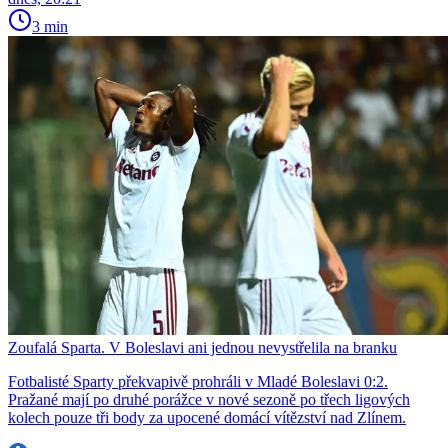
3 min
Zoufalá Sparta. V Boleslavi ani jednou nevystřelila na branku
Fotbalisté Sparty překvapivě prohráli v Mladé Boleslavi 0:2.
Pražané mají po druhé porážce v nové sezoně po třech ligových
kolech pouze tři body za upocené domácí vítězství nad Zlínem.