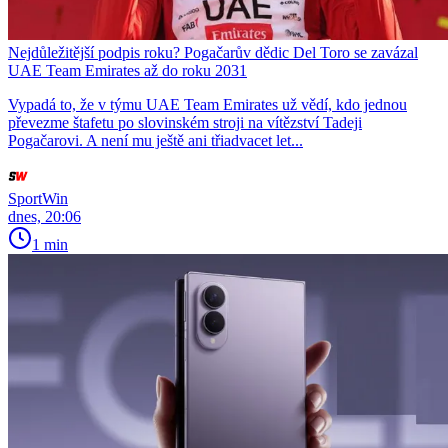
Nejdůležitější podpis roku? Pogačarův dědic Del Toro se zavázal
UAE Team Emirates až do roku 2031
Vypadá to, že v týmu UAE Team Emirates už vědí, kdo jednou
převezme štafetu po slovinském stroji na vítězství Tadeji
Pogačarovi. A není mu ještě ani třiadvacet let...
SportWin
dnes, 20:06
1 min