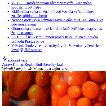
VIDEO: Hasiči trénovali záchranu z věže. Zraněného
spouštěli z 50 metrů
Řidiče čeká velká změna. Převod vozidla vyřídí online,
značky přijdou do boxů
Nehoda dodávky a kamionu zavřela dálnici D1 na Brno. Dva
lidé jsou zranění
Olomoucká zoo má nové lemuří mládě. Bílá hlava napovídá,
že jde o samce
FOTO: Lásku všem. Prahou prošly tisíce lidí na duhovém
průvodu Prague Pride
V Brtnici bude více než sto bytů v družstevním bydlení. Je to
levnější, říká starosta
Zobrazit více
Zprávy
Domácí
Regionální
Liberecký kraj
Vybrali jsme pro vás
Magazíny a zajímavosti