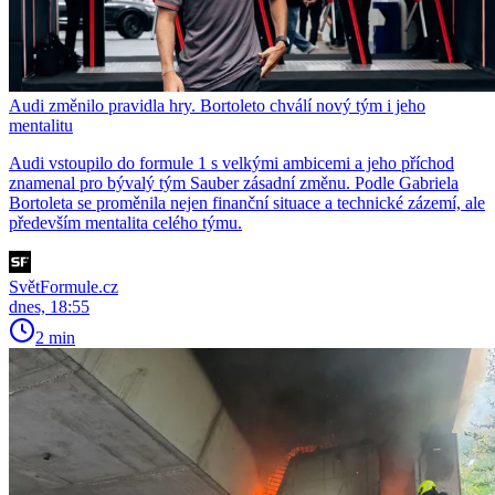
Audi změnilo pravidla hry. Bortoleto chválí nový tým i jeho
mentalitu
Audi vstoupilo do formule 1 s velkými ambicemi a jeho příchod
znamenal pro bývalý tým Sauber zásadní změnu. Podle Gabriela
Bortoleta se proměnila nejen finanční situace a technické zázemí, ale
především mentalita celého týmu.
SvětFormule.cz
dnes, 18:55
2 min