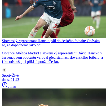
Slovenský reprezentant Hancko pálí do českého fotbalu: Obávám
se, že dopadneme jako oni
Obránce Atlética Madrid a slovenský reprezentant Dávid Hancko v
červencovém podcastu varoval před stagnací slovenského fotbalu, a
jako odstrašující příklad použil Česko.
SportyŽivě
dnes, 21:43
3 min