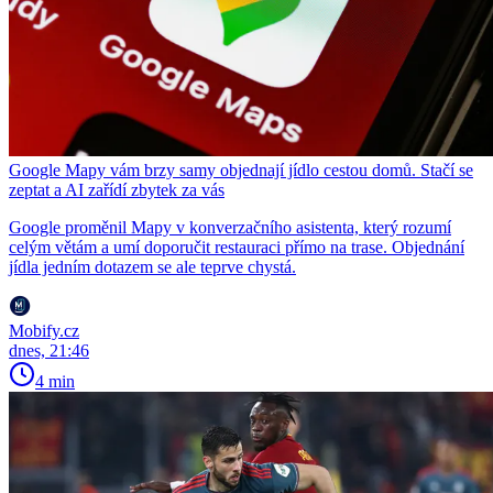
Google Mapy vám brzy samy objednají jídlo cestou domů. Stačí se
zeptat a AI zařídí zbytek za vás
Google proměnil Mapy v konverzačního asistenta, který rozumí
celým větám a umí doporučit restauraci přímo na trase. Objednání
jídla jedním dotazem se ale teprve chystá.
Mobify.cz
dnes, 21:46
4 min