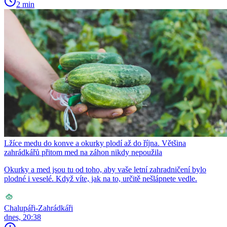
2 min
Lžíce medu do konve a okurky plodí až do října. Většina
zahrádkářů přitom med na záhon nikdy nepoužila
Okurky a med jsou tu od toho, aby vaše letní zahradničení bylo
plodné i veselé. Když víte, jak na to, určitě nešlápnete vedle.
Chalupáři-Zahrádkáři
dnes, 20:38