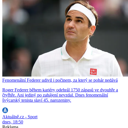
Fenomenální Federer udivil i počinem, za který se pohár nedává
Roger Federer během kariéry odehrál 1750 zápasů ve dvouhře a
čtyřhře. Ani jediný po zahájení nevzdal. Dnes fenomenální
švýcarský tenista slaví 45. narozeniny.
Aktuálně.cz - Sport
dnes, 18:50
Reklama