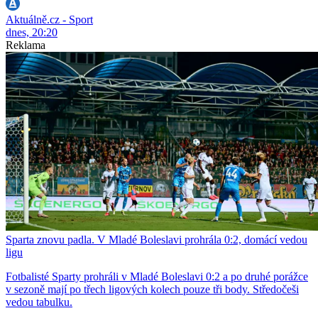
Aktuálně.cz - Sport
dnes, 20:20
Reklama
Sparta znovu padla. V Mladé Boleslavi prohrála 0:2, domácí vedou
ligu
Fotbalisté Sparty prohráli v Mladé Boleslavi 0:2 a po druhé porážce
v sezoně mají po třech ligových kolech pouze tři body. Středočeši
vedou tabulku.