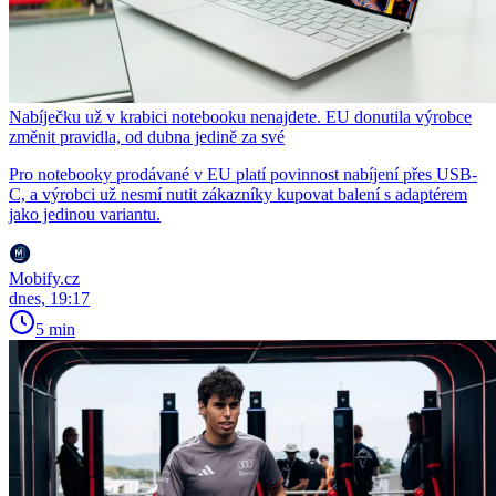
Nabíječku už v krabici notebooku nenajdete. EU donutila výrobce
změnit pravidla, od dubna jedině za své
Pro notebooky prodávané v EU platí povinnost nabíjení přes USB-
C, a výrobci už nesmí nutit zákazníky kupovat balení s adaptérem
jako jedinou variantu.
Mobify.cz
dnes, 19:17
5 min