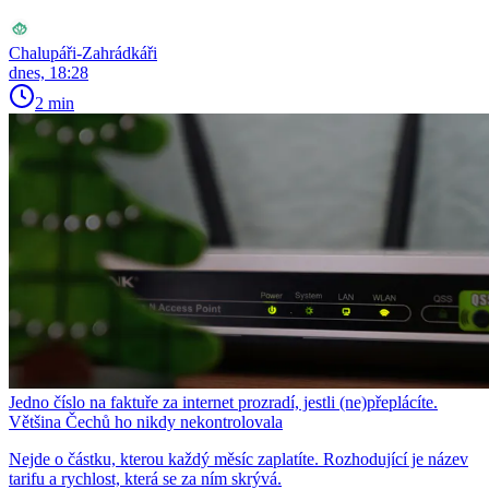
Chalupáři-Zahrádkáři
dnes, 18:28
2 min
Jedno číslo na faktuře za internet prozradí, jestli (ne)přeplácíte.
Většina Čechů ho nikdy nekontrolovala
Nejde o částku, kterou každý měsíc zaplatíte. Rozhodující je název
tarifu a rychlost, která se za ním skrývá.