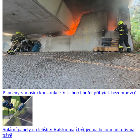
Plameny v mostní konstrukci: V Liberci hořel příbytek bezdomovců
Solární panely na letišti v Ralsku mají být jen na betonu, nikoliv na
trávě