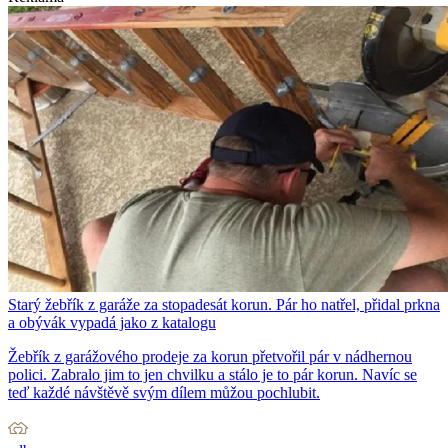
Starý žebřík z garáže za stopadesát korun. Pár ho natřel, přidal prkna
a obývák vypadá jako z katalogu
Žebřík z garážového prodeje za korun přetvořil pár v nádhernou
polici. Zabralo jim to jen chvilku a stálo je to pár korun. Navíc se
teď každé návštěvě svým dílem můžou pochlubit.