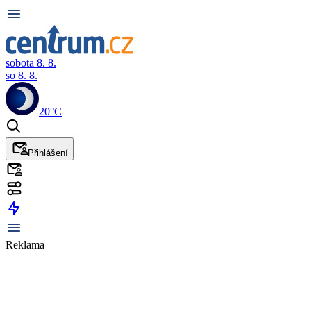
sobota 8. 8.
so 8. 8.
20°C
Přihlášení
Reklama