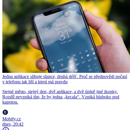
Jedna aplikace slibuje slunce, druhá déšť. Proč se předpovědi počasí
v telefonu tak liší a která má pravdu
Stejné město, stejný den, dvě aplikace, a dvě úplně jiné ikonky.
Rozdíl nevzniká tím, že by jedna „kecala“. Vzniká hluboko pod
kapotou.
Mobify.cz
dnes, 20:42