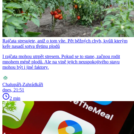
Rajčata stresujete, aniž o tom víte. Pět běžných chyb, kvůli kterým
keře nasadí sotva třetinu plodů
I rajčata mohou utrpět stresem. Pokud se to stane, začnou rodit
mnohem méně plodů. Ale na vině jejich neuspokojivého stavu
mohou být i jiné faktory.
Chalupáři-Zahrádkáři
dnes, 21:51
2 min