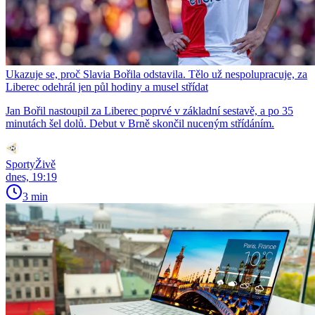
Ukazuje se, proč Slavia Bořila odstavila. Tělo už nespolupracuje, za
Liberec odehrál jen půl hodiny a musel střídat
Jan Bořil nastoupil za Liberec poprvé v základní sestavě, a po 35
minutách šel dolů. Debut v Brně skončil nuceným střídáním.
SportyŽivě
dnes, 19:19
3 min