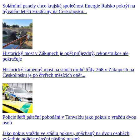
Solárními panely chce krajská společnost Energie Ralsko pokrýt na
bývalém letišti Hradčany na Českolipsku...
Historický most v Zákupech je opět průjezdný, rekonstrukce ale
pokračuje
Historický kamenný most na silnici druhé třídy 268 v Zákupech na
Českolipsku je po čtyřech měsících opět...
Policie šetří páteční pobodání v Tanvaldu jako pokus o vraždu dvou
osob
Jako pokus vraždu ve stádiu pokusu, spáchaný na dvou osobách,
vyšetřuje policie páteční násilný trestný...