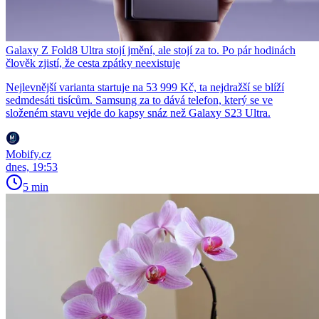
Galaxy Z Fold8 Ultra stojí jmění, ale stojí za to. Po pár hodinách
člověk zjistí, že cesta zpátky neexistuje
Nejlevnější varianta startuje na 53 999 Kč, ta nejdražší se blíží
sedmdesáti tisícům. Samsung za to dává telefon, který se ve
složeném stavu vejde do kapsy snáz než Galaxy S23 Ultra.
Mobify.cz
dnes, 19:53
5 min