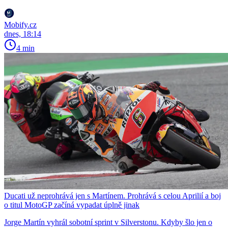
Mobify.cz
dnes, 18:14
4 min
Ducati už neprohrává jen s Martínem. Prohrává s celou Aprilií a boj
o titul MotoGP začíná vypadat úplně jinak
Jorge Martín vyhrál sobotní sprint v Silverstonu. Kdyby šlo jen o