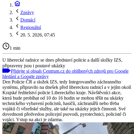
Zprávy
Domácí
Regionální
20. 5. 2026, 07:45
1 min
U liberecké radnice se dnes představí policie a další složky IZS,
připraveny jsou i poutavé ukázky
Přidejte si obsah Centrum.cz do oblíbených zdrojů pro Google
hledání a Google zprávy
Den Policie ČR a složek IZS, tedy Integrovaného záchranného
systému, připravilo na dnešek před libereckou radnicí a v jejím okolí
Krajské ředitelství policie Libereckého kraje. Návštěvníci akce,
která bude probíhat od 10 do 16 hodin se mohou těšit na ukázky
technického vybavení policistů, hasičů, záchranářů nebo třeba
vojáků či vězeňské služby, ale také na ukázky jejich činnosti. Své
dovednosti předvedou policejní psovodi, pyrotechnici, policisté či
vojáci. Vstup na akci je zdarma.