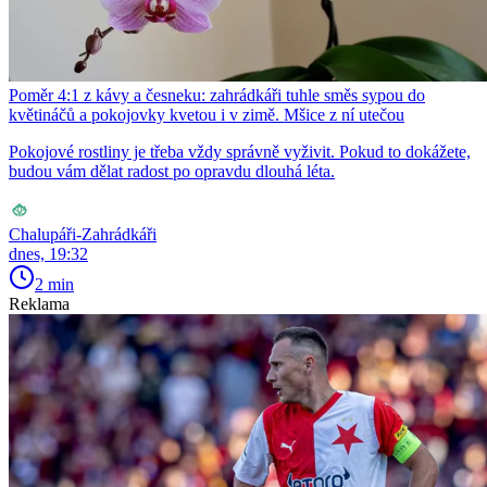
Poměr 4:1 z kávy a česneku: zahrádkáři tuhle směs sypou do
květináčů a pokojovky kvetou i v zimě. Mšice z ní utečou
Pokojové rostliny je třeba vždy správně vyživit. Pokud to dokážete,
budou vám dělat radost po opravdu dlouhá léta.
Chalupáři-Zahrádkáři
dnes, 19:32
2 min
Reklama