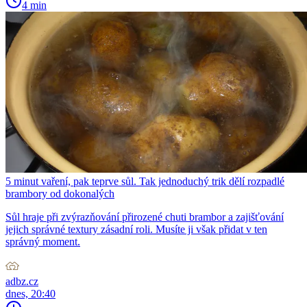
4 min
5 minut vaření, pak teprve sůl. Tak jednoduchý trik dělí rozpadlé
brambory od dokonalých
Sůl hraje při zvýrazňování přirozené chuti brambor a zajišťování
jejich správné textury zásadní roli. Musíte ji však přidat v ten
správný moment.
adbz.cz
dnes, 20:40