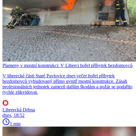
Plameny v mostní konstrukci: V Liberci hořel příbytek bezdomovců
V liberecké části Staré Pavlovice dnes večer hořel příbytek
bezdomovců vybudovaný přímo uvnitř mostní konstrukce. Zásah
profesionálních jednotek zamezil dalším škodám a požár se podařilo
rychle zlikvidovat.
Liberecká Drbna
dnes, 18:52
1 min