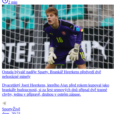
2 min
Ostuda bývalé naděje Sparty. Brankář Heerkens předvedl dvě
nehorázné minely
Dvacetiletý Joeri Heerkens, kterého Ajax před rokem kupoval jako
brankáře budoucnosti, si za šest srpnových dnů připsal dvě trapné
chyby, jednu v přípravě, druhou v ostrém zápase.
SportyŽivě
dnes, 20:21