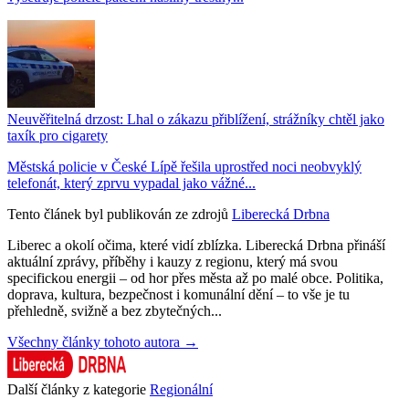
Neuvěřitelná drzost: Lhal o zákazu přiblížení, strážníky chtěl jako
taxík pro cigarety
Městská policie v České Lípě řešila uprostřed noci neobvyklý
telefonát, který zprvu vypadal jako vážné...
Tento článek byl publikován ze zdrojů
Liberecká Drbna
Liberec a okolí očima, které vidí zblízka. Liberecká Drbna přináší
aktuální zprávy, příběhy i kauzy z regionu, který má svou
specifickou energii – od hor přes města až po malé obce. Politika,
doprava, kultura, bezpečnost i komunální dění – to vše je tu
přehledně, svižně a bez zbytečných...
Všechny články tohoto autora →
Další články z kategorie
Regionální