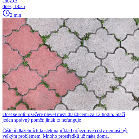
adbz.cz
dnes, 18:35
2 min
Ocet se solí rozežere plevel mezi dlaždicemi za 12 hodin. Stačí
jeden správný poměr, jinak to nefunguje
Čištění dlažebních kostek například příjezdové cesty nemusí být
velkým problémem. Mnoho prostředků už máte doma.