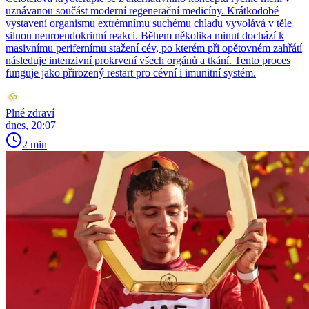
uznávanou součást moderní regenerační medicíny. Krátkodobé
vystavení organismu extrémnímu suchému chladu vyvolává v těle
silnou neuroendokrinní reakci. Během několika minut dochází k
masivnímu perifernímu stažení cév, po kterém při opětovném zahřátí
následuje intenzivní prokrvení všech orgánů a tkání. Tento proces
funguje jako přirozený restart pro cévní i imunitní systém.
Plné zdraví
dnes, 20:07
2 min