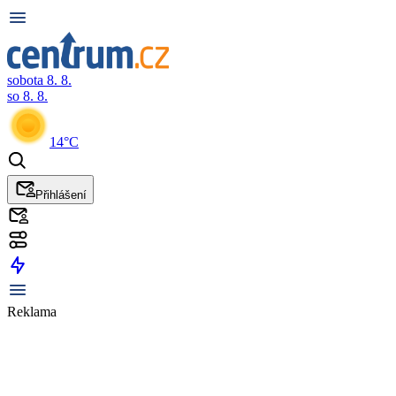
sobota 8. 8.
so 8. 8.
14°C
Přihlášení
Reklama