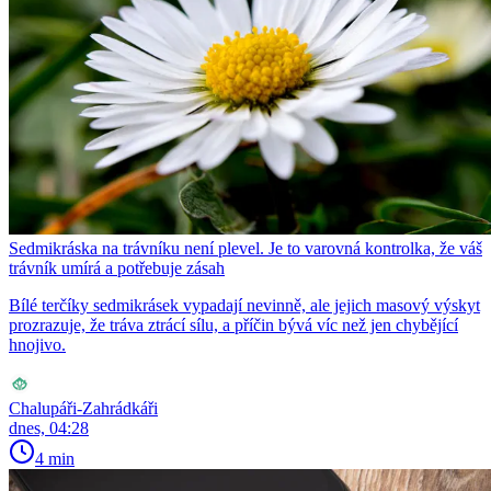
Sedmikráska na trávníku není plevel. Je to varovná kontrolka, že váš
trávník umírá a potřebuje zásah
Bílé terčíky sedmikrásek vypadají nevinně, ale jejich masový výskyt
prozrazuje, že tráva ztrácí sílu, a příčin bývá víc než jen chybějící
hnojivo.
Chalupáři-Zahrádkáři
dnes, 04:28
4 min