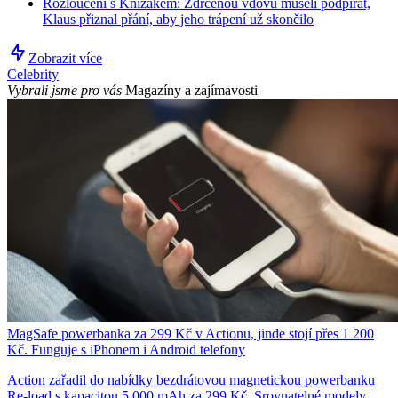
Rozloučení s Knížákem: Zdrcenou vdovu museli podpírat,
Klaus přiznal přání, aby jeho trápení už skončilo
Zobrazit více
Celebrity
Vybrali jsme pro vás
Magazíny a zajímavosti
MagSafe powerbanka za 299 Kč v Actionu, jinde stojí přes 1 200
Kč. Funguje s iPhonem i Android telefony
Action zařadil do nabídky bezdrátovou magnetickou powerbanku
Re-load s kapacitou 5 000 mAh za 299 Kč. Srovnatelné modely