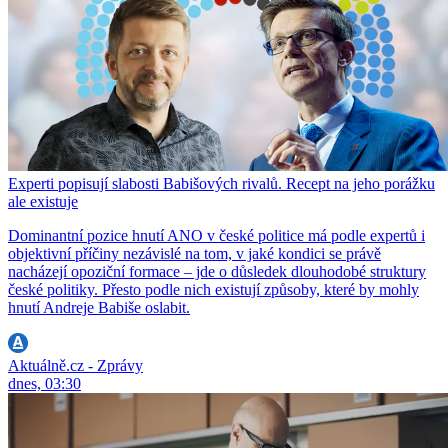
Experti popisují slabosti Babišových rivalů. Recept na jeho porážku
ale existuje
Dominantní pozice hnutí ANO v české politice má podle expertů i
objektivní příčiny nezávislé na tom, v jaké kondici se právě
nacházejí opoziční formace – jde o důsledek dlouhodobé struktury
české politiky. Přesto podle nich existují způsoby, které by mohly
hnutí Andreje Babiše oslabit.
Aktuálně.cz - Zprávy
dnes, 03:30