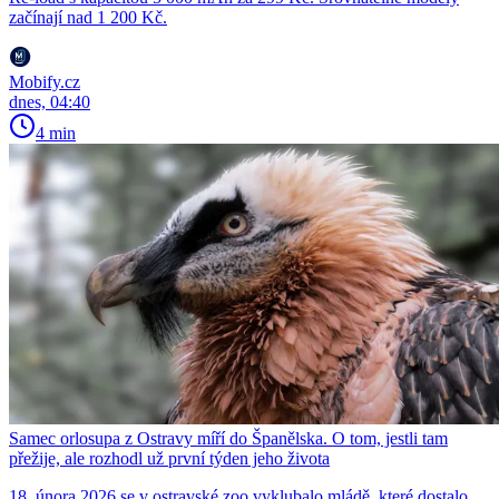
začínají nad 1 200 Kč.
Mobify.cz
dnes, 04:40
4 min
Samec orlosupa z Ostravy míří do Španělska. O tom, jestli tam
přežije, ale rozhodl už první týden jeho života
18. února 2026 se v ostravské zoo vyklubalo mládě, které dostalo