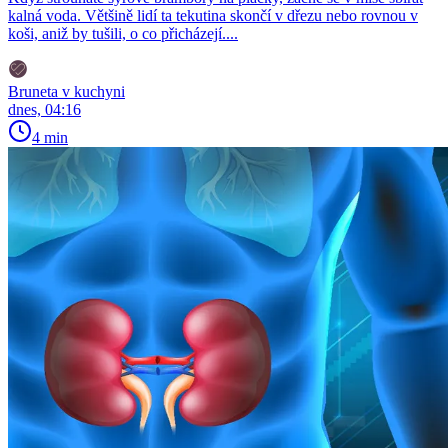
kalná voda. Většině lidí ta tekutina skončí v dřezu nebo rovnou v
koši, aniž by tušili, o co přicházejí....
Bruneta v kuchyni
dnes, 04:16
4 min