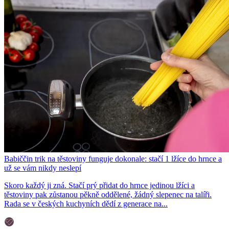
Babiččin trik na těstoviny funguje dokonale: stačí 1 lžíce do hrnce a
už se vám nikdy neslepí
Skoro každý ji zná. Stačí prý přidat do hrnce jedinou lžíci a
těstoviny pak zůstanou pěkně oddělené, žádný slepenec na talíři.
Rada se v českých kuchyních dědí z generace na...