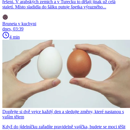
řešení. V arabských zemích a v Turecku to dělají jinak už celá
staletí. Místo sladidla do šálku putuje špetka výrazného...
Bruneta v kuchyni
dnes, 03:39
4 min
Dopřejte si dvě vejce každý den a sledujte změny, které nastanou s
vaším tělem
Když do jídelníčku zařadíte pravidelně vajíčka, budete se moci těšit