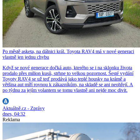
Po městě asketa, na dálnici král. Toyota RAV4 má v nové generaci
vlastně jen jednu chybu
Když se nové generace dočká auto, kterého se i na sklonku života
prodalo přes milion kusů, strhne to velkou pozornost. Šesté vydání
Toyoty RAV4 se už teď prodává jako teplé housky na krámě a
většina aut míří rovnou k zákazníkům, na skladě se ani neohřejí. A
po týdnu za jejím volantem se tomu vlastně ani nejde moc divit.
Aktuálně.cz - Zprávy
dnes, 04:32
Reklama