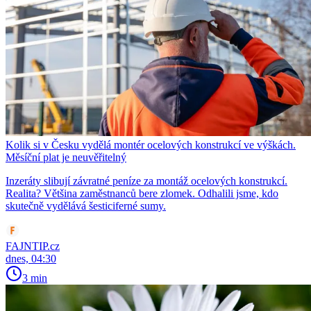
Kolik si v Česku vydělá montér ocelových konstrukcí ve výškách.
Měsíční plat je neuvěřitelný
Inzeráty slibují závratné peníze za montáž ocelových konstrukcí.
Realita? Většina zaměstnanců bere zlomek. Odhalili jsme, kdo
skutečně vydělává šesticiferné sumy.
FAJNTIP.cz
dnes, 04:30
3 min