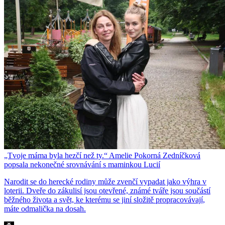
„Tvoje máma byla hezčí než ty.“ Amelie Pokorná Zedníčková
popsala nekonečné srovnávání s maminkou Lucií
Narodit se do herecké rodiny může zvenčí vypadat jako výhra v
loterii. Dveře do zákulisí jsou otevřené, známé tváře jsou součástí
běžného života a svět, ke kterému se jiní složitě propracovávají,
máte odmalička na dosah.