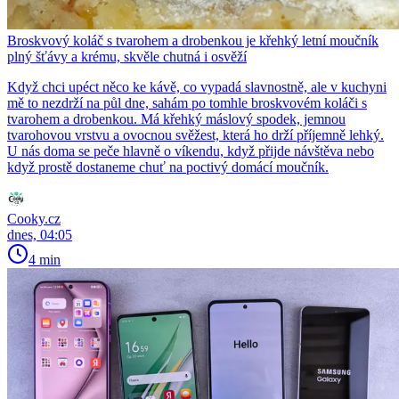
Broskvový koláč s tvarohem a drobenkou je křehký letní moučník
plný šťávy a krému, skvěle chutná i osvěží
Když chci upéct něco ke kávě, co vypadá slavnostně, ale v kuchyni
mě to nezdrží na půl dne, sahám po tomhle broskvovém koláči s
tvarohem a drobenkou. Má křehký máslový spodek, jemnou
tvarohovou vrstvu a ovocnou svěžest, která ho drží příjemně lehký.
U nás doma se peče hlavně o víkendu, když přijde návštěva nebo
když prostě dostaneme chuť na poctivý domácí moučník.
Cooky.cz
dnes, 04:05
4 min