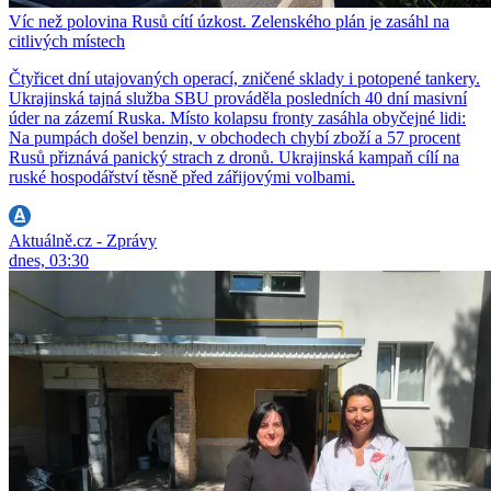
Víc než polovina Rusů cítí úzkost. Zelenského plán je zasáhl na
citlivých místech
Čtyřicet dní utajovaných operací, zničené sklady i potopené tankery.
Ukrajinská tajná služba SBU prováděla posledních 40 dní masivní
úder na zázemí Ruska. Místo kolapsu fronty zasáhla obyčejné lidi:
Na pumpách došel benzin, v obchodech chybí zboží a 57 procent
Rusů přiznává panický strach z dronů. Ukrajinská kampaň cílí na
ruské hospodářství těsně před zářijovými volbami.
Aktuálně.cz - Zprávy
dnes, 03:30