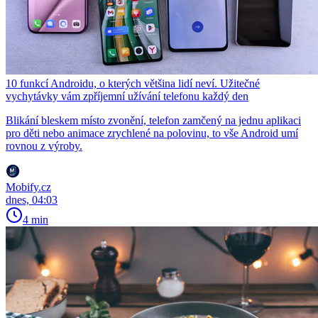
10 funkcí Androidu, o kterých většina lidí neví. Užitečné
vychytávky vám zpříjemní užívání telefonu každý den
Blikání bleskem místo zvonění, telefon zamčený na jednu aplikaci
pro děti nebo animace zrychlené na polovinu, to vše Android umí
rovnou z výroby.
Mobify.cz
dnes, 04:03
4 min