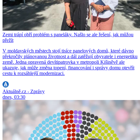
Zemi trápí obří problém s paneláky. Našlo se ale řešení, jak můžou
přežít
V moldavských městech stojí tisíce panelových domů, které dávno
překročily plánovanou životnost a dál zatěžují obyvatele i energetiku
země. Jedna opravená devítipatrovka v metropoli Kišiněvě ale
ukazuje, jak může změna topení, financování i správy domu otevřít
cestu k rozsáhlejší modernizaci.
Aktuálně.cz - Zprávy
dnes, 03:30