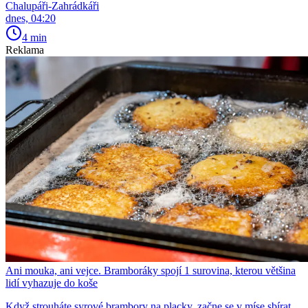
Chalupáři-Zahrádkáři
dnes, 04:20
4 min
Reklama
Ani mouka, ani vejce. Bramboráky spojí 1 surovina, kterou většina
lidí vyhazuje do koše
Když strouháte syrové brambory na placky, začne se v míse sbírat