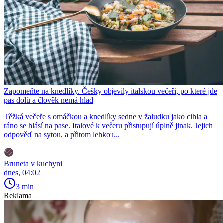
Zapomeňte na knedlíky. Češky objevily italskou večeři, po které jde
pas dolů a člověk nemá hlad
Těžká večeře s omáčkou a knedlíky sedne v žaludku jako cihla a
ráno se hlásí na pase. Italové k večeru přistupují úplně jinak. Jejich
odpověď na sytou, a přitom lehkou...
Bruneta v kuchyni
dnes, 04:02
3 min
Reklama