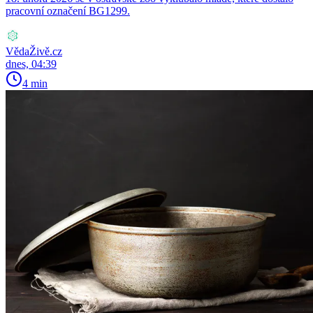
pracovní označení BG1299.
VědaŽivě.cz
dnes, 04:39
4 min