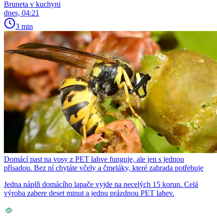
Bruneta v kuchyni
dnes, 04:21
3 min
Domácí past na vosy z PET lahve funguje, ale jen s jednou
přísadou. Bez ní chytáte včely a čmeláky, které zahrada potřebuje
Jedna náplň domácího lapače vyjde na necelých 15 korun. Celá
výroba zabere deset minut a jednu prázdnou PET lahev.