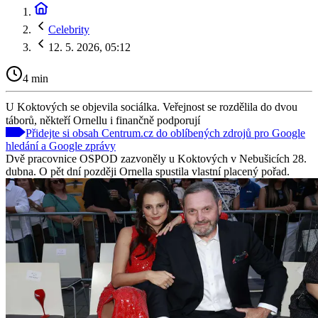
Celebrity
12. 5. 2026, 05:12
4 min
U Koktových se objevila sociálka. Veřejnost se rozdělila do dvou
táborů, někteří Ornellu i finančně podporují
Přidejte si obsah Centrum.cz do oblíbených zdrojů pro Google
hledání a Google zprávy
Dvě pracovnice OSPOD zazvoněly u Koktových v Nebušicích 28.
dubna. O pět dní později Ornella spustila vlastní placený pořad.