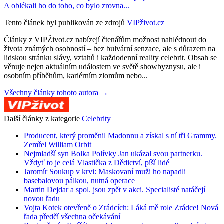
A oblékali ho do toho, co bylo zrovna...
Tento článek byl publikován ze zdrojů
VIPživot.cz
Články z VIPŽivot.cz nabízejí čtenářům možnost nahlédnout do
života známých osobností – bez bulvární senzace, ale s důrazem na
lidskou stránku slávy, vztahů i každodenní reality celebrit. Obsah se
věnuje nejen aktuálním událostem ve světě showbyznysu, ale i
osobním příběhům, kariérním zlomům nebo...
Všechny články tohoto autora →
Další články z kategorie
Celebrity
Producent, který proměnil Madonnu a získal s ní tři Grammy.
Zemřel William Orbit
Nejmladší syn Bolka Polívky Jan ukázal svou partnerku.
Vždyť to je celá Vlastička z Dědictví, píší lidé
Jaromír Soukup v krvi: Maskovaní muži ho napadli
basebalovou pálkou, nutná operace
Martin Dejdar a spol. jsou zpět v akci. Specialisté natáčejí
novou řadu
Vojta Kotek otevřeně o Zrádcích: Láká mě role Zrádce! Nová
řada předčí všechna očekávání