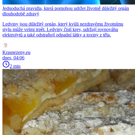
Jednoduchá pravidla, která pomohou udržet životně důležitý orgán
dlouhodobě zdravý
Ledviny jsou důležitý orgán, který kvůli nezdravému životnímu
stylu může velmi trpět. Ledviny čistí krev, udržují rovnováhu
elektrolytů a také odstraňují odpadní látky a toxiny z těla.
Krasnezeny.eu
dnes, 04:06
2 min