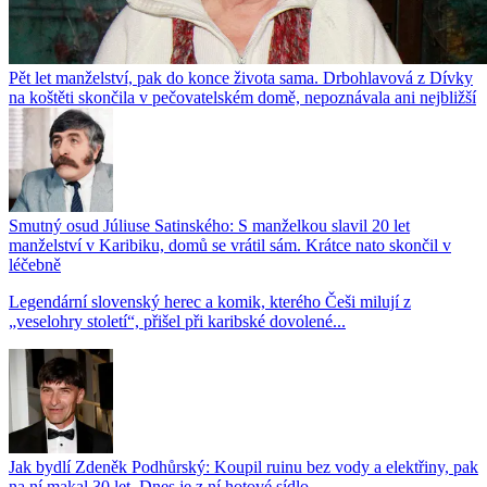
Pět let manželství, pak do konce života sama. Drbohlavová z Dívky
na koštěti skončila v pečovatelském domě, nepoznávala ani nejbližší
Smutný osud Júliuse Satinského: S manželkou slavil 20 let
manželství v Karibiku, domů se vrátil sám. Krátce nato skončil v
léčebně
Legendární slovenský herec a komik, kterého Češi milují z
„veselohry století“, přišel při karibské dovolené...
Jak bydlí Zdeněk Podhůrský: Koupil ruinu bez vody a elektřiny, pak
na ní makal 30 let. Dnes je z ní hotové sídlo