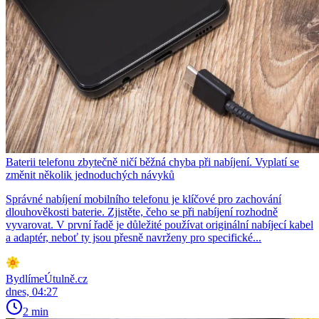
Baterii telefonu zbytečně ničí běžná chyba při nabíjení. Vyplatí se
změnit několik jednoduchých návyků
Správné nabíjení mobilního telefonu je klíčové pro zachování
dlouhověkosti baterie. Zjistěte, čeho se při nabíjení rozhodně
vyvarovat. V první řadě je důležité používat originální nabíjecí kabel
a adaptér, neboť ty jsou přesně navrženy pro specifické...
BydlímeÚtulně.cz
dnes, 04:27
2 min