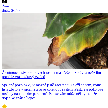
Žena.cz
dnes, 03:59
Žloutnoucí listy pokojových rostlin mají řešení. Správná péče jim
pomůže vrátit zdravý vzhled
Spálené pokojovky je možné ještě zachránit. Záleží na tom, kolik
listů zbylo a v jakém stavu je kořenový systém. Pěstujete pokojové
rostliny na okenním parapetu? Pak se vám může někdy stát, že
dojde ke spálení jejich...