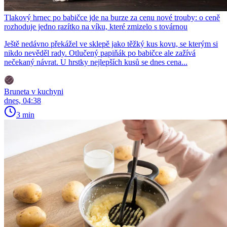
Tlakový hrnec po babičce jde na burze za cenu nové trouby: o ceně
rozhoduje jedno razítko na víku, které zmizelo s továrnou
Ještě nedávno překážel ve sklepě jako těžký kus kovu, se kterým si
nikdo nevěděl rady. Otlučený papiňák po babičce ale zažívá
nečekaný návrat. U hrstky nejlepších kusů se dnes cena...
Bruneta v kuchyni
dnes, 04:38
3 min