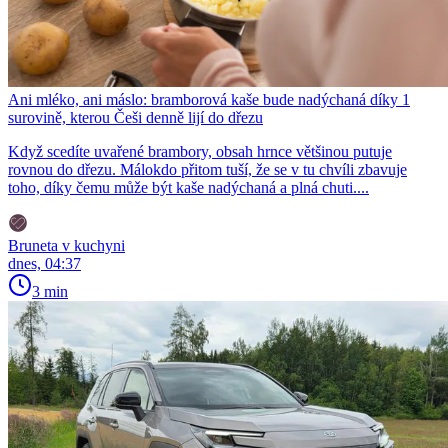
Ani mléko, ani máslo: bramborová kaše bude nadýchaná díky 1
surovině, kterou Češi denně lijí do dřezu
Když scedíte uvařené brambory, obsah hrnce většinou putuje
rovnou do dřezu. Málokdo přitom tuší, že se v tu chvíli zbavuje
toho, díky čemu může být kaše nadýchaná a plná chuti....
Bruneta v kuchyni
dnes, 04:37
3 min