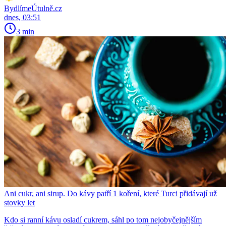
BydlímeÚtulně.cz
dnes, 03:51
3 min
Ani cukr, ani sirup. Do kávy patří 1 koření, které Turci přidávají už
stovky let
Kdo si ranní kávu osladí cukrem, sáhl po tom nejobyčejnějším