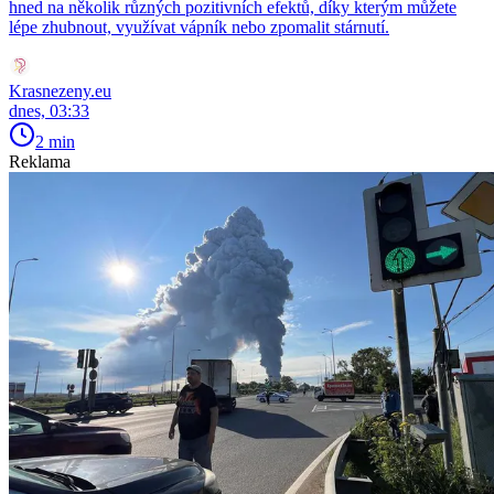
hned na několik různých pozitivních efektů, díky kterým můžete
lépe zhubnout, využívat vápník nebo zpomalit stárnutí.
Krasnezeny.eu
dnes, 03:33
2 min
Reklama