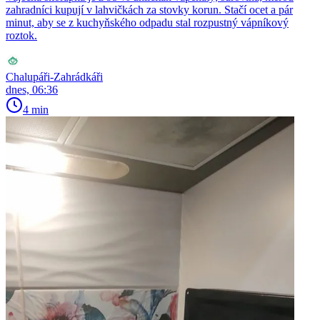
zahradníci kupují v lahvičkách za stovky korun. Stačí ocet a pár
minut, aby se z kuchyňského odpadu stal rozpustný vápníkový
roztok.
Chalupáři-Zahrádkáři
dnes, 06:36
4 min