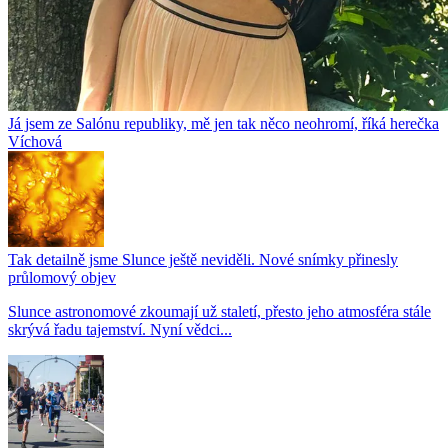
Já jsem ze Salónu republiky, mě jen tak něco neohromí, říká herečka
Víchová
Tak detailně jsme Slunce ještě neviděli. Nové snímky přinesly
průlomový objev
Slunce astronomové zkoumají už staletí, přesto jeho atmosféra stále
skrývá řadu tajemství. Nyní vědci...