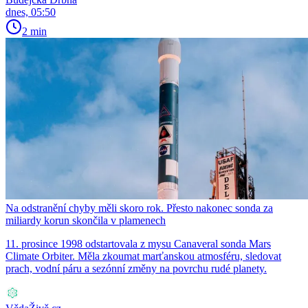
dnes, 05:50
2 min
Na odstranění chyby měli skoro rok. Přesto nakonec sonda za
miliardy korun skončila v plamenech
11. prosince 1998 odstartovala z mysu Canaveral sonda Mars
Climate Orbiter. Měla zkoumat marťanskou atmosféru, sledovat
prach, vodní páru a sezónní změny na povrchu rudé planety.