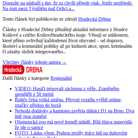
Dorazíte na nádraží s tím, že za chvíli přijede vlak. Jenže nepřijede.
Na trati mezi Týništěm nad Orlicí a...
Tento článek byl publikován ze zdrojů
Hradecká Drbna
Články z Hradecké Drbny přinášejí aktuální informace z Hradce
Králové a celého Královéhradeckého kraje. Věnují se událostem,
které přímo ovlivňují každodenní život obyvatel – od dopravy,
školství a komunální politiky až po kulturní akce, sport, kriminalitu
či zásahy složek integrovaného...
Všechny články tohoto autora →
Další články z kategorie
Regionální
VIDEO: Hasiči trénovali záchranu z věže. Zraněného
spouštěli z 50 metrů
Řidiče čeká velká změna. Převod vozidla vyřídí online,
značky přijdou do boxů
Nehoda dodávky a kamionu zavřela dálnici D1 na Brno. Dva
lidé jsou zranění
Olomoucká zoo má nové lemuří mládě. Bílá hlava napovídá,
že jde o samce
FOTO: Lásku všem. Prahou prošly tisíce lidí na duhovém