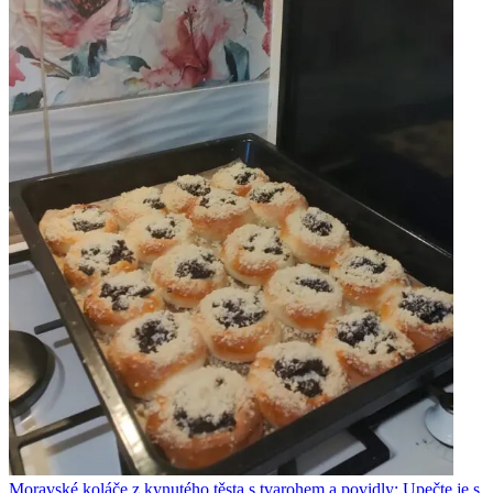
Moravské koláče z kynutého těsta s tvarohem a povidly: Upečte je s