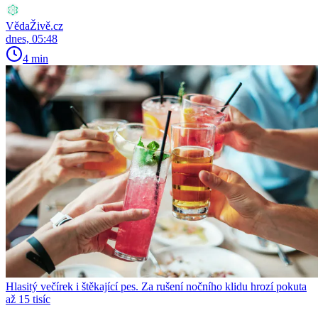
VědaŽivě.cz
dnes, 05:48
4 min
Hlasitý večírek i štěkající pes. Za rušení nočního klidu hrozí pokuta
až 15 tisíc