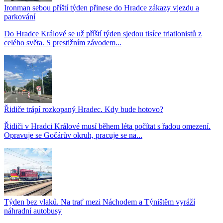
Ironman sebou příští týden přinese do Hradce zákazy vjezdu a
parkování
Do Hradce Králové se už příští týden sjedou tisíce triatlonistů z
celého světa. S prestižním závodem...
Řidiče trápí rozkopaný Hradec. Kdy bude hotovo?
Řidiči v Hradci Králové musí během léta počítat s řadou omezení.
Opravuje se Gočárův okruh, pracuje se na...
Týden bez vlaků. Na trať mezi Náchodem a Týništěm vyráží
náhradní autobusy