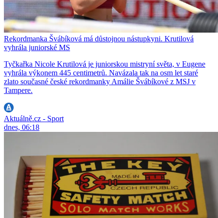
Rekordmanka Švábíková má důstojnou nástupkyni. Krutilová
vyhrála juniorské MS
Tyčkařka Nicole Krutilová je juniorskou mistryní světa, v Eugene
vyhrála výkonem 445 centimetrů. Navázala tak na osm let staré
zlato současné české rekordmanky Amálie Švábíkové z MSJ v
Tampere.
Aktuálně.cz - Sport
dnes, 06:18