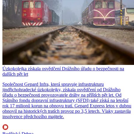
Úzkokolejka získala osvědčení Drážního úřadu o bezpečnosti na
dalších pět let
Společnost Gepard Infra, která spravuje infrastrukturu
jindřichohradecké úzkokolejky, získala osvědčení od Drážního
úřadu o bezpečnosti provozovatele dráhy na příštích pět let. Od
Státního fondu dopravní infrastruktury (SFDI) také získá na letošní
rok 17 milionů korun na obnovu tratí. Gepard Express letos v dubnu
obnovil na historických tratích provoz po 3,5 letech. Vlaky zastavila
insolvence předchozího majitele.
Budějcká Drbna