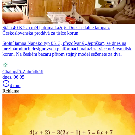
Stála 40 Kčs a měl ji doma každý. Dnes se tahle lampa z
Československa prodává za tisíce korun
Stolní lampa Napako typ 0513, přezdívaná „Jeptiška“, se dnes na
mezinárodních designových platformách nabízí za více než osm tisíc
korun. Na českém bazaru přitom stejný model seženete za dva.
Chalupáři-Zahrádkáři
dnes, 06:05
4 min
Reklama