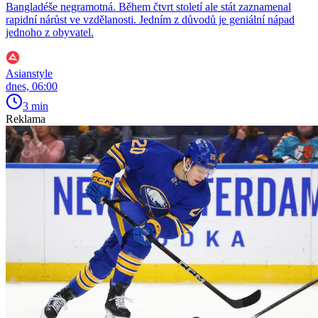
Bangladéše negramotná. Během čtvrt století ale stát zaznamenal
rapidní nárůst ve vzdělanosti. Jedním z důvodů je geniální nápad
jednoho z obyvatel.
Asianstyle
dnes, 06:00
3 min
Reklama