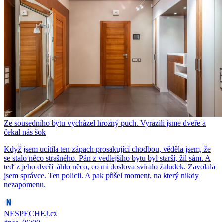
Ze sousedního bytu vycházel hrozný puch. Vyrazili jsme dveře a
čekal nás šok
Když jsem ucítila ten zápach prosakující chodbou, věděla jsem, že
se stalo něco strašného. Pán z vedlejšího bytu byl starší, žil sám. A
teď z jeho dveří táhlo něco, co mi doslova svíralo žaludek. Zavolala
jsem správce. Ten policii. A pak přišel moment, na který nikdy
nezapomenu.
NESPECHEJ.cz