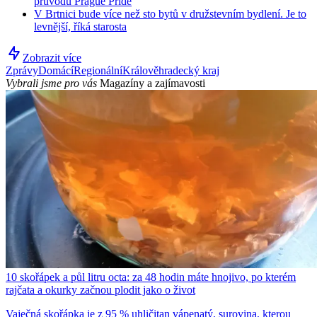
průvodu Prague Pride
V Brtnici bude více než sto bytů v družstevním bydlení. Je to
levnější, říká starosta
Zobrazit více
Zprávy
Domácí
Regionální
Králověhradecký kraj
Vybrali jsme pro vás
Magazíny a zajímavosti
10 skořápek a půl litru octa: za 48 hodin máte hnojivo, po kterém
rajčata a okurky začnou plodit jako o život
Vaječná skořápka je z 95 % uhličitan vápenatý, surovina, kterou