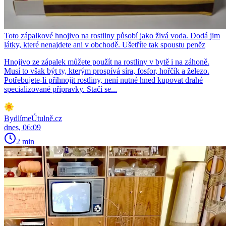
Toto zápalkové hnojivo na rostliny působí jako živá voda. Dodá jim
látky, které nenajdete ani v obchodě. Ušetříte tak spoustu peněz
Hnojivo ze zápalek můžete použít na rostliny v bytě i na záhoně.
Musí to však být ty, kterým prospívá síra, fosfor, hořčík a železo.
Potřebujete-li přihnojit rostliny, není nutné hned kupovat drahé
specializované přípravky. Stačí se...
BydlímeÚtulně.cz
dnes, 06:09
2 min