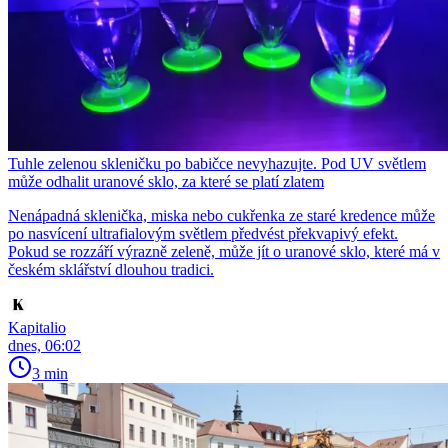
Tuhle zelenou skleničku po babičce nevyhazujte. Pod UV světlem
může odhalit uranové sklo, za které se platí zlatem
Nenápadná sklenička, miska nebo cukřenka ze staré kredence může
po nasvícení ultrafialovým světlem předvést překvapivý efekt.
Pokud se rozzáří výrazně zeleně, může jít o uranové sklo, které má v
českém sklářství dlouhou tradici.
Kapitalio
dnes, 06:02
3 min