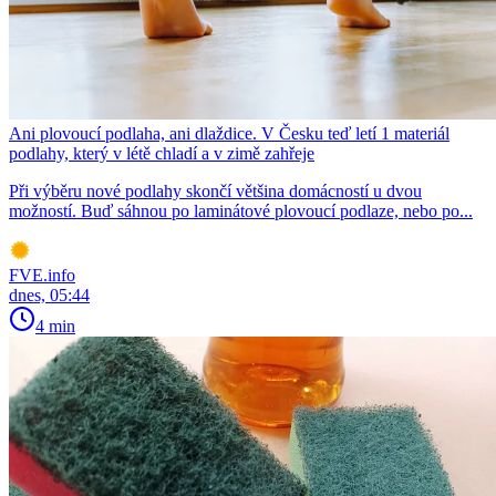
Ani plovoucí podlaha, ani dlaždice. V Česku teď letí 1 materiál
podlahy, který v létě chladí a v zimě zahřeje
Při výběru nové podlahy skončí většina domácností u dvou
možností. Buď sáhnou po laminátové plovoucí podlaze, nebo po...
FVE.info
dnes, 05:44
4 min