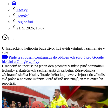
Zprávy
Domácí
Regionální
21. 5. 2026, 15:07
1 min
U hradeckého heliportu bude živo, lidé uvidí vrtulník i záchranáře v
akci
Přidejte si obsah Centrum.cz do oblíbených zdrojů pro Google
hledání a Google zprávy
Hradecký heliport se na jeden den promění v místo plné adrenalinu,
techniky a skutečných záchranářských příběhů. Zdravotnická
záchranná služba Královéhradeckého kraje zve veřejnost do zákulisí
své práce a nabídne ukázky, které běžně lidé znají jen z televizních
reportáží.