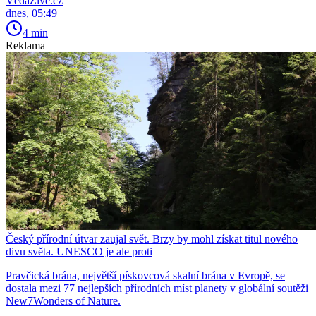
VědaŽivě.cz
dnes, 05:49
4 min
Reklama
Český přírodní útvar zaujal svět. Brzy by mohl získat titul nového
divu světa. UNESCO je ale proti
Pravčická brána, největší pískovcová skalní brána v Evropě, se
dostala mezi 77 nejlepších přírodních míst planety v globální soutěži
New7Wonders of Nature.