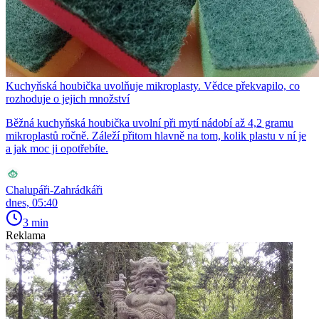
Kuchyňská houbička uvolňuje mikroplasty. Vědce překvapilo, co
rozhoduje o jejich množství
Běžná kuchyňská houbička uvolní při mytí nádobí až 4,2 gramu
mikroplastů ročně. Záleží přitom hlavně na tom, kolik plastu v ní je
a jak moc ji opotřebíte.
Chalupáři-Zahrádkáři
dnes, 05:40
3 min
Reklama