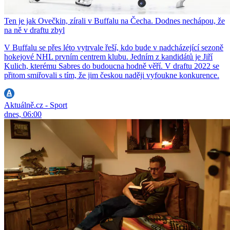
Ten je jak Ovečkin, zírali v Buffalu na Čecha. Dodnes nechápou, že
na ně v draftu zbyl
V Buffalu se přes léto vytrvale řeší, kdo bude v nadcházející sezoně
hokejové NHL prvním centrem klubu. Jedním z kandidátů je Jiří
Kulich, kterému Sabres do budoucna hodně věří. V draftu 2022 se
přitom smiřovali s tím, že jim českou naději vyfoukne konkurence.
Aktuálně.cz - Sport
dnes, 06:00