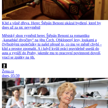
Klid a vůně dřeva. Herec Štěpán Benoni ukázal bydlení, které by
dnes už za nic nevyměnil
Městský shon vyměnil herec Štěpán Benoni za romantiku
„kanadské divočiny“ na jihu Čech. Obklopený lesy, loukami a
čtyřnohými společníky tu našel přesně to, co mu ve městě chybí –
klid a prostor zpomalit. A i když kvůli práci pravidelně usedá do
auta a vyráží do Prahy, jakmile mu to pracovní povinnosti dovolí,
vrací se zpátky na jih.
Žena.cz
dnes, 05:59