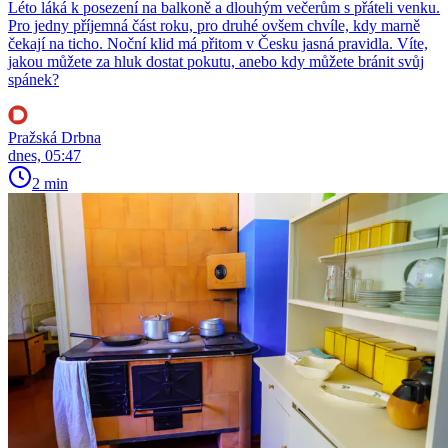
Léto láká k posezení na balkoně a dlouhým večerům s přáteli venku.
Pro jedny příjemná část roku, pro druhé ovšem chvíle, kdy marně
čekají na ticho. Noční klid má přitom v Česku jasná pravidla. Víte,
jakou můžete za hluk dostat pokutu, anebo kdy můžete bránit svůj
spánek?
Pražská Drbna
dnes, 05:47
2 min