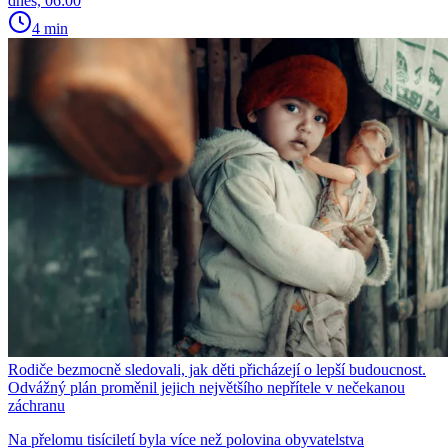
dnes, 06:00
4 min
Rodiče bezmocně sledovali, jak děti přicházejí o lepší budoucnost.
Odvážný plán proměnil jejich největšího nepřítele v nečekanou
záchranu
Na přelomu tisíciletí byla více než polovina obyvatelstva