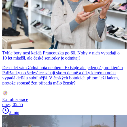
Tyhle boty nosí každá Francouzka po 60. Nohy v nich vypadají o
10 let mladší, ale české seniorky je odmítají
Deset let vám žádná bota neubere. Existuje ale jeden pár, po kterém
Pařížanky po šedesátce sahají skoro denně a díky kterému noha
vypadá delší a subtilnější. V českých botnících přitom leží ladem,
protože spoustě žen připadá málo ženský.
ExtraInspirace
dnes, 05:55
3 min