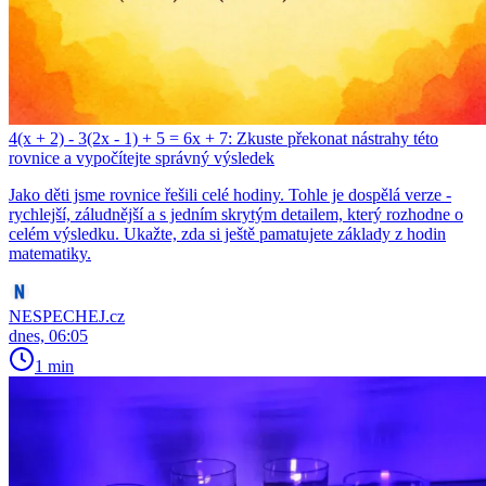
4(x + 2) - 3(2x - 1) + 5 = 6x + 7: Zkuste překonat nástrahy této
rovnice a vypočítejte správný výsledek
Jako děti jsme rovnice řešili celé hodiny. Tohle je dospělá verze -
rychlejší, záludnější a s jedním skrytým detailem, který rozhodne o
celém výsledku. Ukažte, zda si ještě pamatujete základy z hodin
matematiky.
NESPECHEJ.cz
dnes, 06:05
1 min