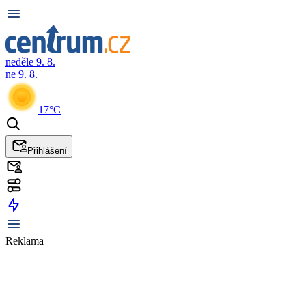
neděle 9. 8.
ne 9. 8.
17°C
Přihlášení
Reklama