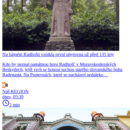
Na bájném Radhošti vznikla první ubytovna už před 135 lety
Kdo by neznal památnou horu Radhošť v Moravskoslezských
Beskydech, jejíž vrch se honosí sochou starého slovanského boha
Radegasta. Na Pustevnách, které se nacházejí nedaleko…
Náš REGION
dnes, 05:39
2 min