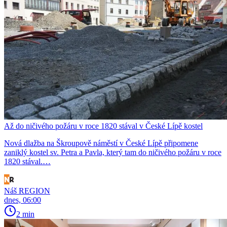
Až do ničivého požáru v roce 1820 stával v České Lípě kostel
Nová dlažba na Škroupově náměstí v České Lípě připomene
zaniklý kostel sv. Petra a Pavla, který tam do ničivého požáru v roce
1820 stával.…
Náš REGION
dnes, 06:00
2 min