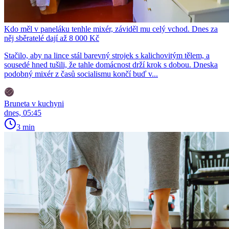
Kdo měl v paneláku tenhle mixér, záviděl mu celý vchod. Dnes za
něj sběratelé dají až 8 000 Kč
Stačilo, aby na lince stál barevný strojek s kalichovitým tělem, a
sousedé hned tušili, že tahle domácnost drží krok s dobou. Dneska
podobný mixér z časů socialismu končí buď v...
Bruneta v kuchyni
dnes, 05:45
3 min