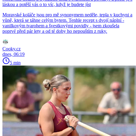
láskou a potěší vás o to víc, když je budete jíst
Moravské koláče jsou pro mě synonymem neděle, tepla v kuchyni a
vůně, která se táhne celým bytem. Tenhle recept s dvojí náplní -
vanilkovým tvarohem a švestkovými povidly - jsem zkoušela
poprvé před pár lety a od té doby ho nepouštím z ruky.
Cooky.cz
dnes, 06:19
5 min