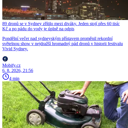
89 dronů se v Sydney zřítilo mezi diváky. Jeden stojí přes 60 tisíc
Kč a po pádu do vody je úplně na odpis
Pondělní večer nad sydneyským přístavem proměnil rekordní
světelnou show v nejdražší hromadný pád dronů v historii festivalu
Vivid Sydney.
Mobify.cz
6. 8. 2026, 21:56
4 min