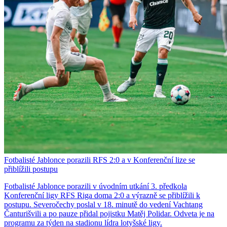
Fotbalisté Jablonce porazili RFS 2:0 a v Konferenční lize se
přiblížili postupu
Fotbalisté Jablonce porazili v úvodním utkání 3. předkola
Konferenční ligy RFS Riga doma 2:0 a výrazně se přiblížili k
postupu. Severočechy poslal v 18. minutě do vedení Vachtang
Čanturišvili a po pauze přidal pojistku Matěj Polidar. Odveta je na
programu za týden na stadionu lídra lotyšské ligy.