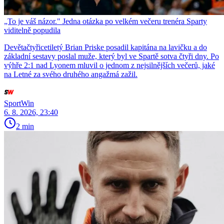
„To je váš názor." Jedna otázka po velkém večeru trenéra Sparty
viditelně popudila
Devětačtyřicetiletý Brian Priske posadil kapitána na lavičku a do
základní sestavy poslal muže, který byl ve Spartě sotva čtyři dny. Po
výhře 2:1 nad Lyonem mluvil o jednom z nejsilnějších večerů, jaké
na Letné za svého druhého angažmá zažil.
SportWin
6. 8. 2026, 23:40
2 min