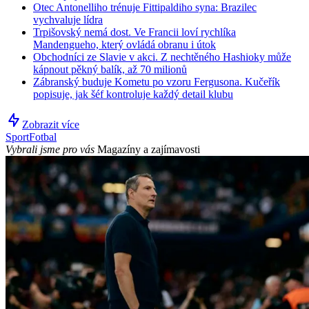
Otec Antonelliho trénuje Fittipaldiho syna: Brazilec
vychvaluje lídra
Trpišovský nemá dost. Ve Francii loví rychlíka
Mandengueho, který ovládá obranu i útok
Obchodníci ze Slavie v akci. Z nechtěného Hashioky může
kápnout pěkný balík, až 70 milionů
Zábranský buduje Kometu po vzoru Fergusona. Kučeřík
popisuje, jak šéf kontroluje každý detail klubu
Zobrazit více
Sport
Fotbal
Vybrali jsme pro vás
Magazíny a zajímavosti