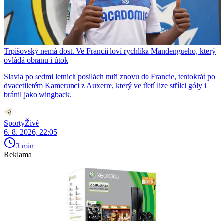
Trpišovský nemá dost. Ve Francii loví rychlíka Mandengueho, který
ovládá obranu i útok
Slavia po sedmi letních posilách míří znovu do Francie, tentokrát po
dvacetiletém Kamerunci z Auxerre, který ve třetí lize střílel góly i
bránil jako wingback.
SportyŽivě
6. 8. 2026, 22:05
3 min
Reklama