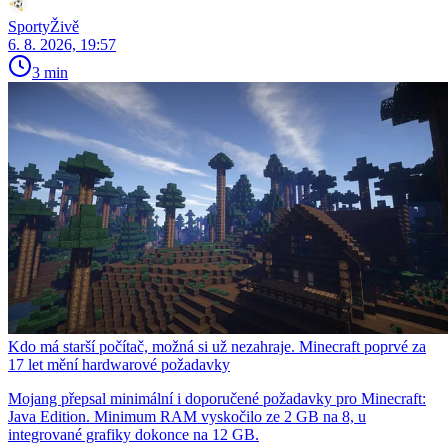
SportyŽivě
6. 8. 2026, 19:57
3 min
Kdo má starší počítač, možná si už nezahraje. Minecraft poprvé za
17 let mění hardwarové požadavky
Mojang přepsal minimální i doporučené požadavky pro Minecraft:
Java Edition. Minimum RAM vyskočilo ze 2 GB na 8, u
integrované grafiky dokonce na 12 GB.