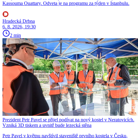
Kassouma Ouattary. Odveta je na programu za týden v Istanbulu.
Hradecká Drbna
6. 8. 2026, 19:30
2 min
Prezident Petr Pavel se přijel podívat na nový kostel v Neratovicích.
Vzniká 3D tiskem a uvnitř bude lezecká stěna
Petr Pavel v květnu navštívil staveniště prvního kostela v Česku,