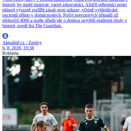
historii, by mohl mutovat, varují zdravotníci. Afričtí odborníci proto
plánují výrazně rozšířit zásah proti nákaze, včetně vyhledávání
pacientů přímo v domácnostech. Počet potvrzených případů už
překročil 4000 a podle úřadů jde o druhou největší epidemii eboly v
historii, uvedl list The Guardian.
Aktuálně.cz - Zprávy
6. 8. 2026, 19:38
Reklama