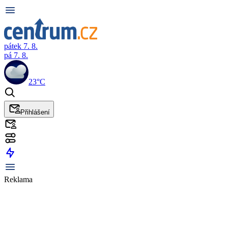
pátek 7. 8.
pá 7. 8.
23°C
Přihlášení
Reklama