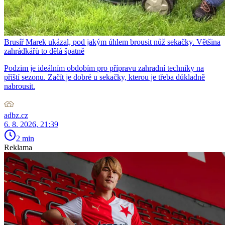
Brusíř Marek ukázal, pod jakým úhlem brousit nůž sekačky. Většina
zahrádkářů to dělá špatně
Podzim je ideálním obdobím pro přípravu zahradní techniky na
příští sezonu. Začít je dobré u sekačky, kterou je třeba důkladně
nabrousit.
adbz.cz
6. 8. 2026, 21:39
2 min
Reklama