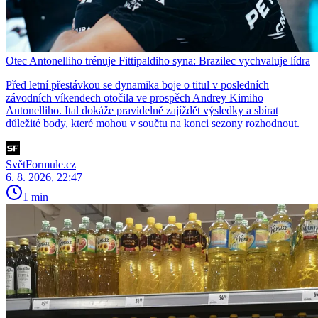
Otec Antonelliho trénuje Fittipaldiho syna: Brazilec vychvaluje lídra
Před letní přestávkou se dynamika boje o titul v posledních
závodních víkendech otočila ve prospěch Andrey Kimiho
Antonelliho. Ital dokáže pravidelně zajíždět výsledky a sbírat
důležité body, které mohou v součtu na konci sezony rozhodnout.
SvětFormule.cz
6. 8. 2026, 22:47
1 min