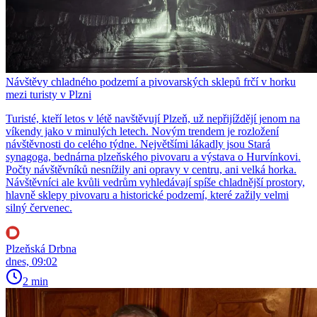
Návštěvy chladného podzemí a pivovarských sklepů frčí v horku
mezi turisty v Plzni
Turisté, kteří letos v létě navštěvují Plzeň, už nepřijíždějí jenom na
víkendy jako v minulých letech. Novým trendem je rozložení
návštěvnosti do celého týdne. Největšími lákadly jsou Stará
synagoga, bednárna plzeňského pivovaru a výstava o Hurvínkovi.
Počty návštěvníků nesnížily ani opravy v centru, ani velká horka.
Návštěvníci ale kvůli vedrům vyhledávají spíše chladnější prostory,
hlavně sklepy pivovaru a historické podzemí, které zažily velmi
silný červenec.
Plzeňská Drbna
dnes, 09:02
2 min