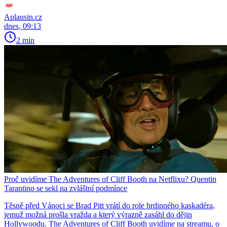
Aplausin.cz
dnes, 09:13
2 min
Proč uvidíme The Adventures of Cliff Booth na Netflixu? Quentin
Tarantino se sekl na zvláštní podmínce
Těsně před Vánoci se Brad Pitt vrátí do role hrdinného kaskadéra,
jemuž možná prošla vražda a který výrazně zasáhl do dějin
Hollywoodu. The Adventures of Cliff Booth uvidíme na streamu, o