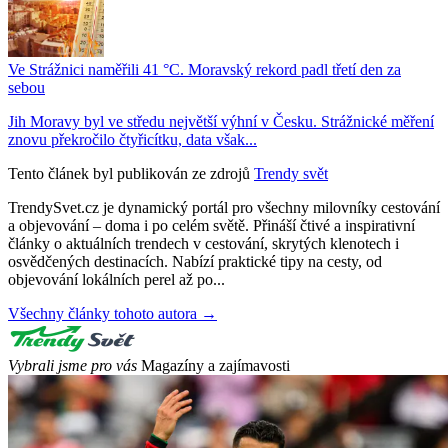
Ve Strážnici naměřili 41 °C. Moravský rekord padl třetí den za
sebou
Jih Moravy byl ve středu největší výhní v Česku. Strážnické měření
znovu překročilo čtyřicítku, data však...
Tento článek byl publikován ze zdrojů
Trendy svět
TrendySvet.cz je dynamický portál pro všechny milovníky cestování
a objevování – doma i po celém světě. Přináší čtivé a inspirativní
články o aktuálních trendech v cestování, skrytých klenotech i
osvědčených destinacích. Nabízí praktické tipy na cesty, od
objevování lokálních perel až po...
Všechny články tohoto autora →
Vybrali jsme pro vás
Magazíny a zajímavosti