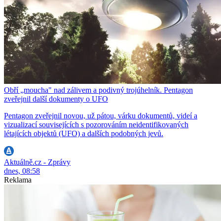
Obří „moucha" nad zálivem a podivný trojúhelník. Pentagon
zveřejnil další dokumenty o UFO
Pentagon zveřejnil novou, už pátou, várku dokumentů, videí a
vizualizací souvisejících s pozorováním neidentifikovaných
létajících objektů (UFO) a dalších podobných jevů.
Aktuálně.cz - Zprávy
dnes, 08:58
Reklama