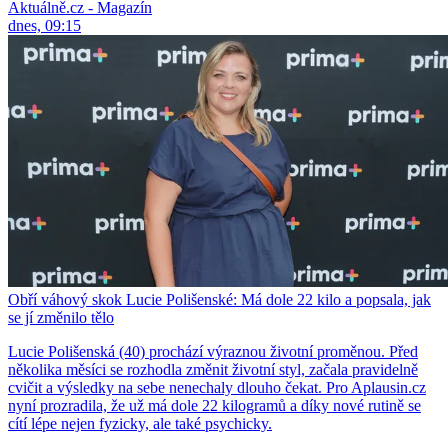
Aktuálně.cz - Magazín
dnes, 09:15
Obří váhový skok Lucie Polišenské: Má dole 22 kilo a popsala, jak
se jí změnilo tělo
Lucie Polišenská (40) prochází výraznou životní proměnou. Před
několika měsíci se rozhodla změnit životní styl, začala pravidelně
cvičit a výsledky na sebe nenechaly dlouho čekat. Pro Aplausin.cz
nyní prozradila, že už má dole 22 kilogramů a díky nové rutině se
cítí lépe nejen fyzicky, ale také psychicky.