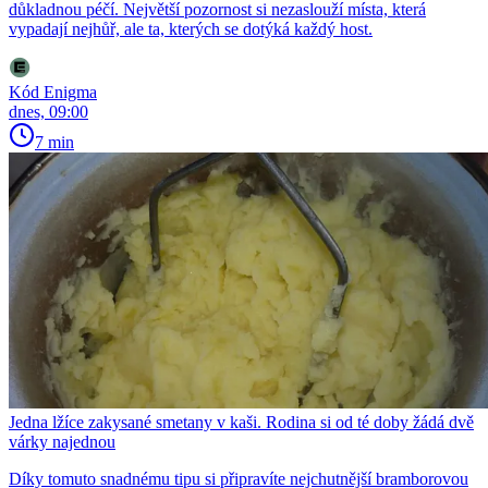
důkladnou péčí. Největší pozornost si nezaslouží místa, která
vypadají nejhůř, ale ta, kterých se dotýká každý host.
Kód Enigma
dnes, 09:00
7 min
Jedna lžíce zakysané smetany v kaši. Rodina si od té doby žádá dvě
várky najednou
Díky tomuto snadnému tipu si připravíte nejchutnější bramborovou