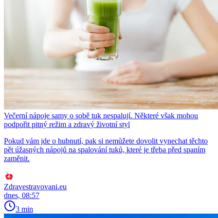
Večerní nápoje samy o sobě tuk nespalují. Některé však mohou
podpořit pitný režim a zdravý životní styl
Pokud vám jde o hubnutí, pak si nemůžete dovolit vynechat těchto
pět úžasných nápojů na spalování tuků, které je třeba před spaním
zaměnit.
Zdravestravovani.eu
dnes, 08:57
3 min