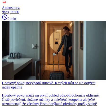
Aplausin.cz
dnes, 09:00
2 min
Hotelový pokoj nevypadá špinavě. Kterých míst se ale dotýkat
raději opatrně
Hotelový pokoj může na první pohled působit dokonale uklizeně.
Čisté povlečení, složené ručníky a naleštěná koupelna ale ještě
neznamenají, že všechny často dotýkané předměty prošly stejně