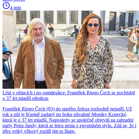
4 min
Létá v oblacích i po osmdesátce: František Ringo Čech se pochlubil
o 37 let mladší pilotkou
František Ringo Čech (83) do starého železa rozhodně nepatří. Už
rok a půl je šťastně zadaný po boku půvabné Moniky Kopecké,
která je o 37 let mladší. Naposledy se společně objevili na zahradní
party Petra Jandy, která se letos nesla v egyptském stylu. Zdá se, že i
přes velký věkový rozdíl jim to šlape.