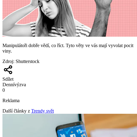
Manipulátoři dobře vědí, co říct. Tyto věty ve vás mají vyvolat pocit
viny.
Zdroj
:
Shutterstock
Sdílet
Denní
výzva
0
Reklama
Další články z
Trendy svět