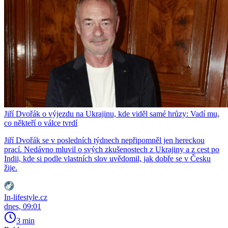
Jiří Dvořák o výjezdu na Ukrajinu, kde viděl samé hrůzy: Vadí mu,
co někteří o válce tvrdí
Jiří Dvořák se v posledních týdnech nepřipomněl jen hereckou
prací. Nedávno mluvil o svých zkušenostech z Ukrajiny a z cest po
Indii, kde si podle vlastních slov uvědomil, jak dobře se v Česku
žije.
In-lifestyle.cz
dnes, 09:01
3 min