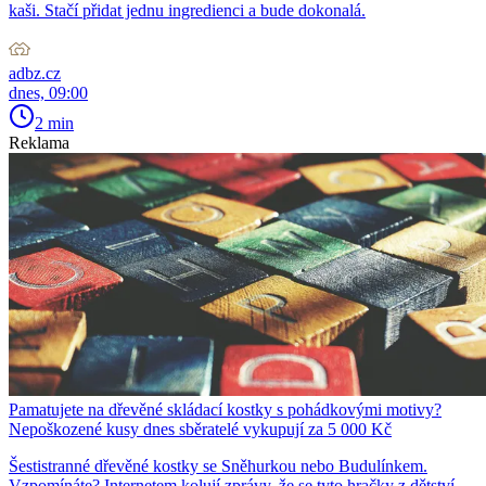
kaši. Stačí přidat jednu ingredienci a bude dokonalá.
adbz.cz
dnes, 09:00
2 min
Reklama
Pamatujete na dřevěné skládací kostky s pohádkovými motivy?
Nepoškozené kusy dnes sběratelé vykupují za 5 000 Kč
Šestistranné dřevěné kostky se Sněhurkou nebo Budulínkem.
Vzpomínáte? Internetem kolují zprávy, že se tyto hračky z dětství