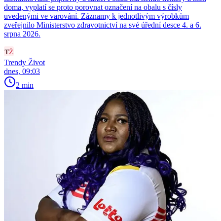
doma, vyplatí se proto porovnat označení na obalu s čísly
uvedenými ve varování. Záznamy k jednotlivým výrobkům
zveřejnilo Ministerstvo zdravotnictví na své úřední desce 4. a 6.
srpna 2026.
Trendy Život
dnes, 09:03
2 min