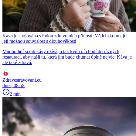
Káva je spojována s řadou zdravotních přínosů. Vědci zkoumají i
její možnou souvislost s dlouhověkostí
Mnoho lidí si pití kávy užívá, a tak kvůli ní chodí do různých
restaurací, aby našli tu, která jim bude chutnat úplně nejvíc. Káva je
ale také zdravá.
Zdravestravovani.eu
dnes, 08:58
2 min