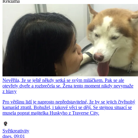
Reklama
Nevěřila, že se ještě někdy setká se svým miláčkem. Pak se ale
otevřely dveře a rozbrečela se. Žena tento moment nikdy nevymaže
z hlavy
Pro většinu lidí je naprosto nepředstavitelné, že by se jejich čtyřnohý
kamarád ztratil. Bohužel, i takové věci se dějí. Se stejnou situací se
musela poprat majitelka Huskyho z Traverse City.
Světkreativity
dnes, 09:01