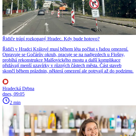
Řidiče trápí rozkopaný Hradec. Kdy bude hotovo?
Řidiči v Hradci Králové musí během léta počítat s řadou omezení.
Opravuje se Gočárův okruh, pracuje se na nadjezdech u Flošny,
probíhá rekonstrukce Malšovického mostu a další komplikace
přidávají menší uzavírky v různých částech města. Část staveb
skončí během prázdnin, některá omezení ale potrvají až do podzimu.
Hradecká Drbna
dnes, 09:05
2 min