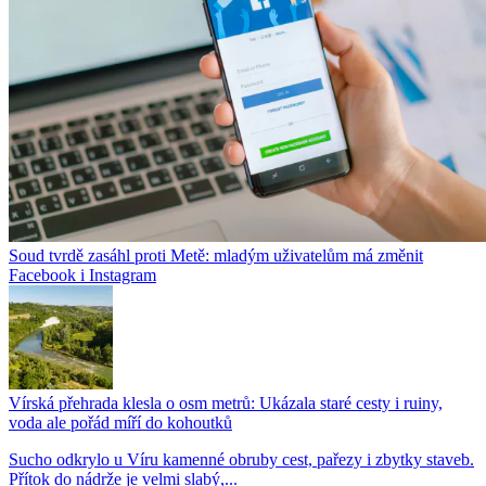
Soud tvrdě zasáhl proti Metě: mladým uživatelům má změnit
Facebook i Instagram
Vírská přehrada klesla o osm metrů: Ukázala staré cesty i ruiny,
voda ale pořád míří do kohoutků
Sucho odkrylo u Víru kamenné obruby cest, pařezy i zbytky staveb.
Přítok do nádrže je velmi slabý,...