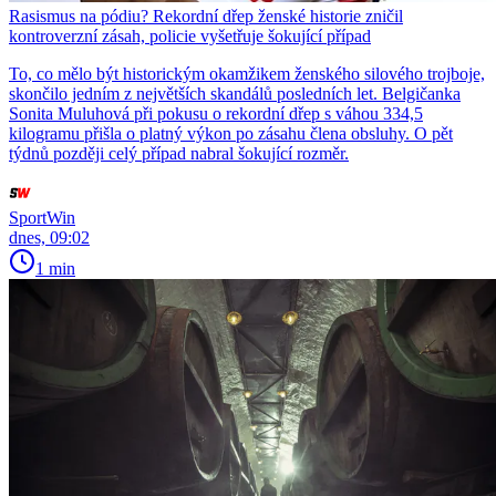
Rasismus na pódiu? Rekordní dřep ženské historie zničil
kontroverzní zásah, policie vyšetřuje šokující případ
To, co mělo být historickým okamžikem ženského silového trojboje,
skončilo jedním z největších skandálů posledních let. Belgičanka
Sonita Muluhová při pokusu o rekordní dřep s váhou 334,5
kilogramu přišla o platný výkon po zásahu člena obsluhy. O pět
týdnů později celý případ nabral šokující rozměr.
SportWin
dnes, 09:02
1 min