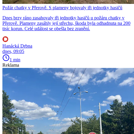
Požár chatky v Přerově. S plameny bojovaly tři jednotky hasičů
Dnes brzy ráno zasahovaly tři jednotky hasičů u požáru chatky v
Přerově. Plameny zasáhly její střechu, škoda byla odhadnuta na 200
tisíc korun. Celé událost se obešla bez zranění.
Hanácká Drbna
dnes, 09:05
1 min
Reklama