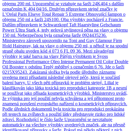
objemu 200 ml. Upozornění se vztahuje na šarži 24K404 s dalším
označením K 404 04/16. Druhým přípravkem stejné značky je
L’Oréal Paris Elseve Total Repair 5 Extreme Obnovující šampon o
objemu 250 ml a šarži 24S100. Oba výrobky pocházejí z Francie.
Dalším přípravkem je Schwarzkopf Taft Haarstyling Gelschaum
Power Ultra Stark 4, tedy gelová stylingová pěna na vlasy o objemu
150 ml. Nebezpečnou byla označena šarže 0924435236.
Ministerstvo zároveň upozornilo na Toni and Guy Glamour Firm
Hold Hairspray, lak na vlasy o objemu 250 ml, u něhož je na spodní
straně obalu uveden kód 4 073 6 FL 09 36. Mezi závadnými
výrobky je také barva na vlasy Pátým výrobkem je Syoss
Professional Performance Oleo Intense Permanent Oil Color Double
Oil Booster v odstínu Teplý měděný s označením 6 76. Jde o šarži
0215X95243. Zakázaná složka byla podle úředního záznamu
uvedena mezi přísadami následné olejové péče, která je součástí
balení barvy. U všech pěti přípravků je problém stejný. Lilial je
klasifikován jako látka toxická pro reprodukci kategorie 1B a nesmí
se používat jako přísada kosmetických výrobků. Ministerstvo uvádí,
že výjimka pro její použití nebyla schválena a její přítomnost proto
znamená porušení evropského nařízení o kosmetických přípravcích.
Podle úředních dokumentů byla toxicita pro reprodukci prokázána
při testech na zvířatech a použití látky představuje riziko pro lidské
zdraví. Rozhodující je číslo šarže Upozornění se nevztahuje
automaticky na všechny výrobky uvedených značek, ale na přesně
identifikované přípravky a šarže. Pokud má někdo některý z nich