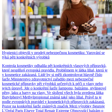
Hygienici objevili v prodeji nebezpečnou kosmetiku: Varování se
týká pěti konkrétních výrobků
Kontrola kosmetiky odhalila pět konkrétních vlasových přípravků,
které nesplňují evropská pravidla. Problémem je látka lilial, která je
v kosmetice zakázaná. Lidé by si měli zkontrolovat hlavně číslo
šarže.Ministerstvo zdravotnictví zařadilo mezi nebezpečné
kosmetické přípravky pět výrobků určených k péči o vlasy nebo
jejich úpravě. Jde o konkrétní šarže šamponu, balzámu, stylingové
pěny, laku a barvy na vlasy. Ve složení všech byla uvedena látka
Butylphenyl Methylpropional známá také jako lilial. Právě ta je
podle evropských pravidel v kosmetických přípravcích zakázaná.
Pozor na konkrétní šarže známých značek Mezi výrobky figuruje
L’Oréal Paris Elseve Total Repair Extreme Obnovující balzám o