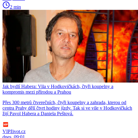
2 min
Jak bydlí Habera: Vila v Hodkovičkách, čtyři koupelny a
kompromis mezi přírodou a Prahou
Přes 300 metrů čtverečních, čtyři koupelny a zahrada, kterou od
centra Prahy dělí čtvrt hodiny jízdy. Tak si ve vile v Hodkovičkách
žijí Pavol Habera a Daniela Peštová.
VIPživot.cz
dnes, 09:01