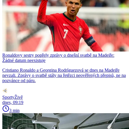
Ronaldovy sestry popřely zprávy o dnešní svatbě na Madeiře:
Žádné datum neexistuje
Cristiano Ronaldo a Georgina Rodríguezová se dnes na Madeiře
nevzali. Zprávy o svatbě stály na řetězci neověřených přepisů, ne na
pozvánce od páru.
SportyŽivě
dnes, 09:19
3 min