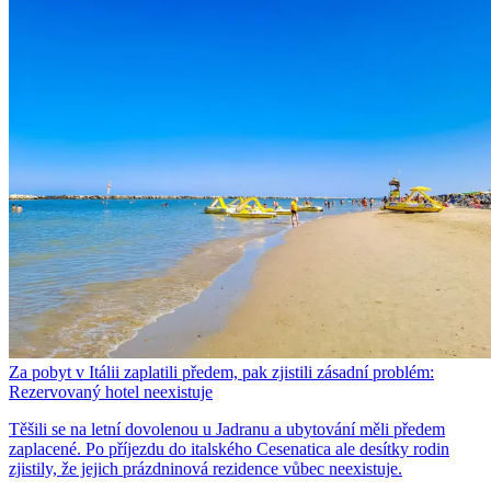
Za pobyt v Itálii zaplatili předem, pak zjistili zásadní problém:
Rezervovaný hotel neexistuje
Těšili se na letní dovolenou u Jadranu a ubytování měli předem
zaplacené. Po příjezdu do italského Cesenatica ale desítky rodin
zjistily, že jejich prázdninová rezidence vůbec neexistuje.