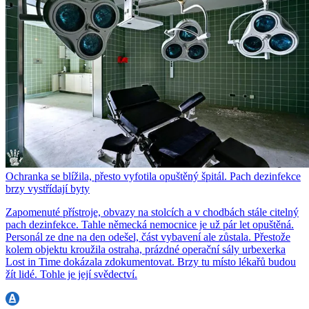
Ochranka se blížila, přesto vyfotila opuštěný špitál. Pach dezinfekce
brzy vystřídají byty
Zapomenuté přístroje, obvazy na stolcích a v chodbách stále citelný
pach dezinfekce. Tahle německá nemocnice je už pár let opuštěná.
Personál ze dne na den odešel, část vybavení ale zůstala. Přestože
kolem objektu kroužila ostraha, prázdné operační sály urbexerka
Lost in Time dokázala zdokumentovat. Brzy tu místo lékařů budou
žít lidé. Tohle je její svědectví.