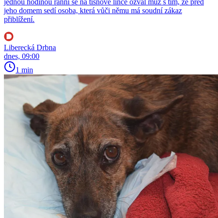
jednou hodinou ranní se na tísňové lince ozval muž s tím, že před
jeho domem sedí osoba, která vůči němu má soudní zákaz
přiblížení.
Liberecká Drbna
dnes, 09:00
1 min