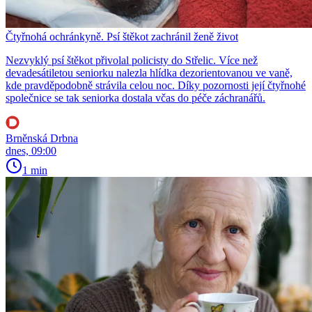
Čtyřnohá ochránkyně. Psí štěkot zachránil ženě život
Nezvyklý psí štěkot přivolal policisty do Střelic. Více než
devadesátiletou seniorku nalezla hlídka dezorientovanou ve vaně,
kde pravděpodobně strávila celou noc. Díky pozornosti její čtyřnohé
společnice se tak seniorka dostala včas do péče záchranářů.
Brněnská Drbna
dnes, 09:00
1 min