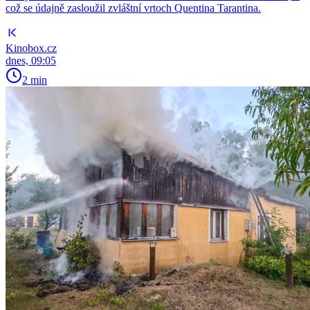
což se údajně zasloužil zvláštní vrtoch Quentina Tarantina.
Kinobox.cz
dnes, 09:05
2 min