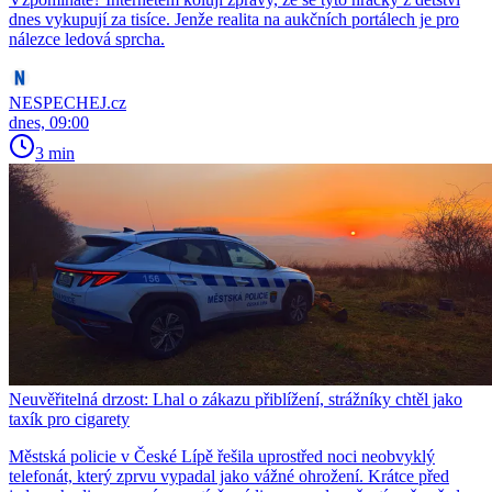
dnes vykupují za tisíce. Jenže realita na aukčních portálech je pro
nálezce ledová sprcha.
NESPECHEJ.cz
dnes, 09:00
3 min
Neuvěřitelná drzost: Lhal o zákazu přiblížení, strážníky chtěl jako
taxík pro cigarety
Městská policie v České Lípě řešila uprostřed noci neobvyklý
telefonát, který zprvu vypadal jako vážné ohrožení. Krátce před