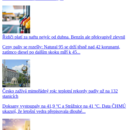
Řidiči platí za naftu nejvíc od dubna. Benzín ale překvapivě zlevnil
Ceny paliv se rozešly: Natural 95 se drží těsně nad 42 korunami,
zatímco diesel po dalším skoku míří k 45...
Česko zažívá mimořádný rok: teplotní rekordy padly už na 132
stanicích
Doksany vystoupaly na 41,9 °C a Strážnice na 41 °C. Data ČHMÚ
ukazují, že letošní vedra přepisovala dlouhé...